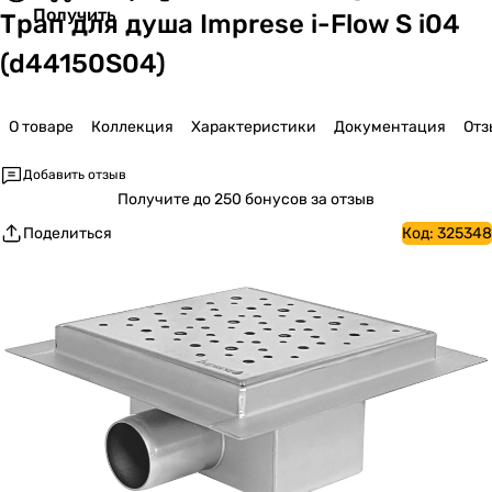
Получить
Трап для душа Imprese i-Flow S i04
(d44150S04)
О товаре
Коллекция
Характеристики
Документация
Отз
Добавить отзыв
Получите
до 250 бонусов за отзыв
Поделиться
Код:
325348