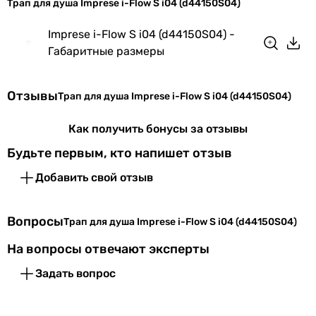
Трап для душа Imprese i-Flow S i04 (d44150S04)
Слив воды в
горизонтальный
Imprese i-Flow S i04 (d44150S04) -
канализацию
Габаритные размеры
Типоразмер
менее 30
Отзывы
Трап для душа Imprese i-Flow S i04 (d44150S04)
Особенности
перфорированная
модели
Как получить бонусы за отзывы
Будьте первым, кто напишет отзыв
Коллекции
i-Flow
Добавить свой отзыв
Физические характеристики
Вопросы
Цвет трапа
нержавеющая сталь
Трап для душа Imprese i-Flow S i04 (d44150S04)
На вопросы отвечают эксперты
Цвет решетки/
нержавеющая сталь
панели
Задать вопрос
Длина
15 см