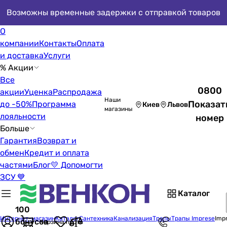
Возможны временные задержки с отправкой товаров
О
компании
Контакты
Оплата
и доставка
Услуги
% Акции
Все
0800
акции
Уценка
Распродажа
Наши
Показат
до -50%
Программа
Киев
Львов
магазины
лояльности
номер
Больше
Гарантия
Возврат и
обмен
Кредит и оплата
частями
Блог
💛 Допомогти
ЗСУ 💙
Каталог
100
Интернет-магазин
Каталог
Сантехника
Канализация
Трапы
Трапы Imprese
Impr
бонусов
Корзина пуста