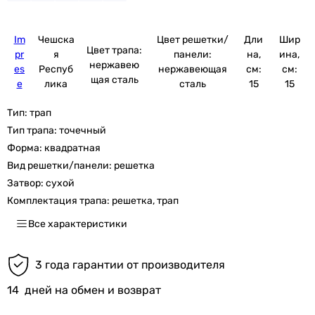
Im
Чешска
Цвет решетки/
Дли
Шир
Цвет трапа:
pr
я
панели:
на,
ина,
нержавею
es
Респуб
нержавеющая
см:
см:
щая сталь
e
лика
сталь
15
15
Тип:
трап
Тип трапа:
точечный
Форма:
квадратная
Вид решетки/панели:
решетка
Затвор:
сухой
Комплектация трапа:
решетка, трап
Все характеристики
3 года гарантии от производителя
14
дней на обмен и возврат