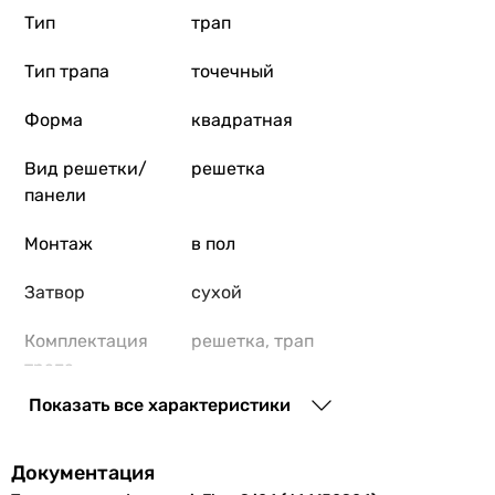
Тип
трап
Тип трапа
точечный
Форма
квадратная
Вид решетки/
решетка
панели
Монтаж
в пол
Затвор
сухой
Комплектация
решетка, трап
трапа
Показать все характеристики
Производство
Чешская Республика
Диаметр
50 мм
Документация
выпуска