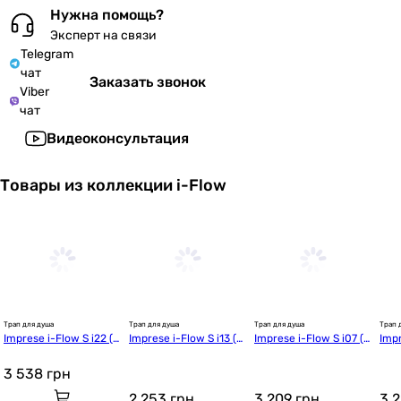
Нужна помощь?
Эксперт на связи
Telegram
чат
Заказать звонок
Viber
чат
Видеоконсультация
Товары из коллекции i-Flow
Трап для душа
Трап для душа
Трап для душа
Трап 
Imprese i-Flow S i22 (d
Imprese i-Flow S i13 (d
Imprese i-Flow S i07 (d
Impr
44700S22)
44150S13)
44600S07)
446
3 538
грн
2 253
грн
3 209
грн
3 