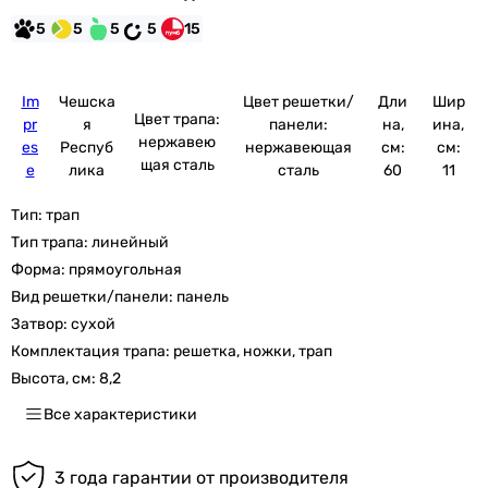
5
5
5
5
15
Im
Чешска
Цвет решетки/
Дли
Шир
Цвет трапа:
pr
я
панели:
на,
ина,
нержавею
es
Респуб
нержавеющая
см:
см:
щая сталь
e
лика
сталь
60
11
Тип:
трап
Тип трапа:
линейный
Форма:
прямоугольная
Вид решетки/панели:
панель
Затвор:
сухой
Комплектация трапа:
решетка, ножки, трап
Высота, см:
8,2
Все характеристики
3 года гарантии от производителя