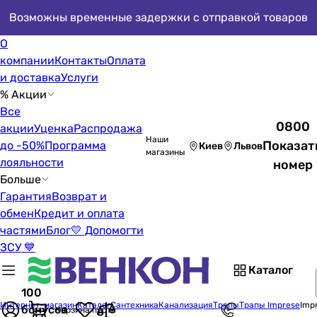
Возможны временные задержки с отправкой товаров
О
компании
Контакты
Оплата
и доставка
Услуги
% Акции
Все
0800
акции
Уценка
Распродажа
Наши
Показат
до -50%
Программа
Киев
Львов
магазины
лояльности
номер
Больше
Гарантия
Возврат и
обмен
Кредит и оплата
частями
Блог
💛 Допомогти
ЗСУ 💙
Каталог
100
Интернет-магазин
Каталог
Сантехника
Канализация
Трапы
Трапы Imprese
Impr
бонусов
Корзина пуста