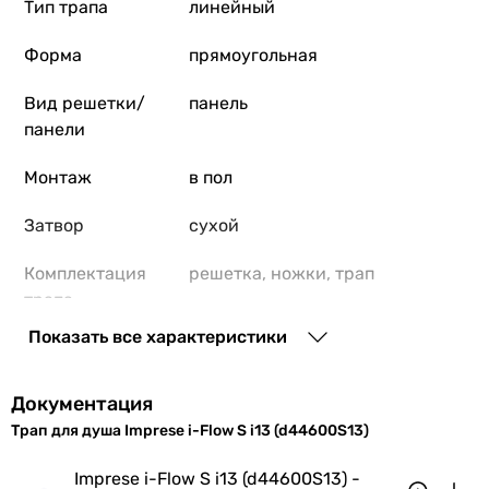
Тип трапа
линейный
Форма
прямоугольная
Вид решетки/
панель
панели
Монтаж
в пол
Затвор
сухой
Комплектация
решетка, ножки, трап
трапа
Показать все характеристики
Производство
Чешская Республика
Диаметр
40 мм
Документация
выпуска
Трап для душа Imprese i-Flow S i13 (d44600S13)
Слив воды в
горизонтальный
Imprese i-Flow S i13 (d44600S13) -