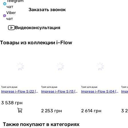
Telegram
чат
Заказать звонок
Viber
чат
Видеоконсультация
Товары из коллекции i-Flow
Трап для душа
Трап для душа
Трап для душа
Трап 
Imprese i-Flow S i22 (d
Imprese i-Flow S i13 (d
Imprese i-Flow S i04 (d
Impr
44700S22)
44150S13)
44150S04)
446
3 538
грн
2 253
грн
2 614
грн
3 
Также покупают в категориях