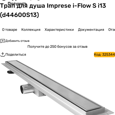
Получить
Трап для душа Imprese i-Flow S i13
(d44600S13)
О товаре
Коллекция
Характеристики
Документация
Отз
Добавить отзыв
Получите
до 250 бонусов за отзыв
Поделиться
Код:
325344