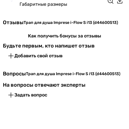
канализацию
Габаритные размеры
Типоразмер
51-60
Отзывы
Трап для душа Imprese i-Flow S i13 (d44600S13)
Особенности
щелевой слив
модели
Как получить бонусы за отзывы
Будьте первым, кто напишет отзыв
Коллекции
i-Flow
Добавить свой отзыв
Физические характеристики
Вопросы
Цвет трапа
нержавеющая сталь
Трап для душа Imprese i-Flow S i13 (d44600S13)
На вопросы отвечают эксперты
Цвет решетки/
нержавеющая сталь
панели
Задать вопрос
Длина
60 см
Ширина
11 см