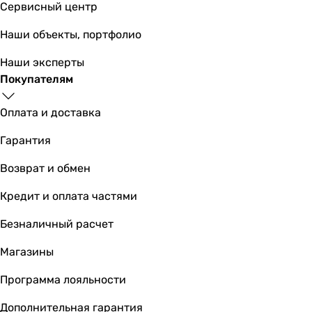
Сервисный центр
Тип раковины
накладная, чаша
Наши объекты, портфолио
накладная, чаша
накладная, чаша
Наши эксперты
накладная, чаша
Покупателям
накладная, чаша
накладная, чаша
Оплата и доставка
накладная, чаша
Гарантия
накладная, чаша
накладная, чаша
Возврат и обмен
Установка
на столешницу
Кредит и оплата частями
на столешницу
Безналичный расчет
на столешницу
на столешницу
Магазины
на столешницу
на столешницу
Программа лояльности
на столешницу
Дополнительная гарантия