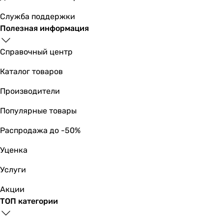
на столешницу
на столешницу
Служба поддержки
Перелив
Полезная информация
без перелива
без перелива
Справочный центр
без перелива
без перелива
Каталог товаров
без перелива
Производители
без перелива
без перелива
Популярные товары
без перелива
без перелива
Распродажа до -50%
Расположение отверстия смесителя
Уценка
без отверстия
без отверстия
Услуги
без отверстия
без отверстия
Акции
без отверстия
ТОП категории
без отверстия