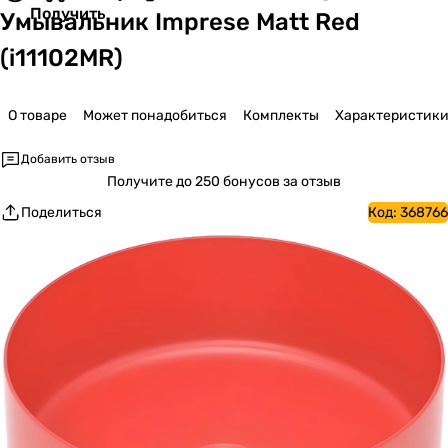
Получить
Умывальник Imprese Matt Red
(i11102MR)
О товаре
Может понадобиться
Комплекты
Характеристик
Добавить отзыв
Получите
до 250 бонусов за отзыв
Поделиться
Код:
368766