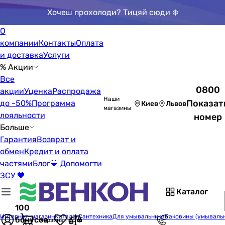
Хочеш прохолоди? Тицяй сюди ❄️
О
компании
Контакты
Оплата
и доставка
Услуги
% Акции
Все
0800
акции
Уценка
Распродажа
Наши
Показат
до -50%
Программа
Киев
Львов
магазины
лояльности
номер
Больше
Гарантия
Возврат и
обмен
Кредит и оплата
частями
Блог
💛 Допомогти
ЗСУ 💙
Каталог
100
Интернет-магазин
Каталог
Сантехника
Для умывальника
Раковины (умываль
бонусов
Корзина пуста