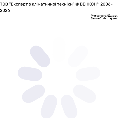
-
ТОВ "Експерт з кліматичної техніки" © ВЕНКОН™ 2006-
-
2026
-
умывальник, гарантийный талон
-
-
Производство
Чешская Республика
Чешская Республика
Чешская Республика
Чешская Республика
Чешская Республика
Турция
Турция
Польша
Польша
Коллекции
-
-