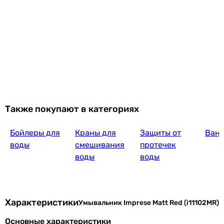
Также покупают в категориях
Бойлеры для
Краны для
Защиты от
Ван
воды
смешивания
протечек
воды
воды
Характеристики
Умывальник Imprese Matt Red (i11102MR)
Основные характеристики