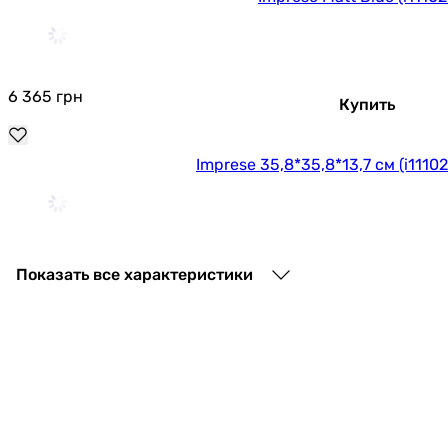
6 365
грн
Купить
Imprese 35,8*35,8*13,7 см (i1110
6 890
грн
Купить
Показать все характеристики
Imprese Matt Green (i11102
6 365
грн
Купить