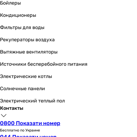
без отверстия
Бойлеры
без отверстия
Кондиционеры
без отверстия
Особенности модели
Фильтры для воды
матовая поверхность
матовая поверхность
Рекуператоры воздуха
матовая поверхность
Вытяжные вентиляторы
матовая поверхность
матовая поверхность
Источники бесперебойного питания
матовая поверхность
матовая поверхность
Электрические котлы
-
Солнечные панели
-
Материал
Электрический теплый пол
керамика
Контакты
керамика
керамика
0800 Показати номер
керамика
Бесплатно по Украине
керамика
044 Показати номер