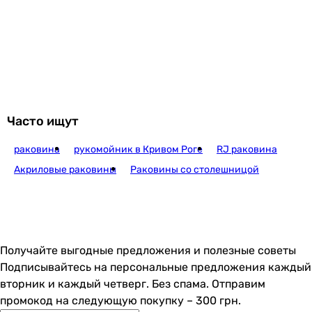
Imprese Matt Grey (i1110
6 365
грн
Купить
Часто ищут
раковина
рукомойник в Кривом Роге
RJ раковина
Isvea Infinity 36x36 matte black (10NF65036
Акриловые раковины
Раковины со столешницой
9 458
грн
Купить
Получайте выгодные предложения и полезные советы
Подписывайтесь на персональные предложения каждый
Isvea Infinity 36x36 white (10NF65
вторник и каждый четверг. Без спама. Отправим
промокод на следующую покупку – 300 грн.