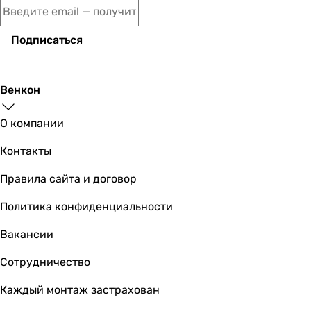
6 209
грн
Купить
Подписаться
Rea Stella 36x36 black matt (REA-U1
Венкон
О компании
6 734
грн
Купить
Контакты
Правила сайта и договор
Rea Stella 36x36 cappuccino (REA-U1
Политика конфиденциальности
Вакансии
4 841
грн
Сотрудничество
Купить
Каждый монтаж застрахован
Основные характеристики