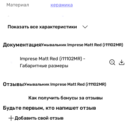
Материал
керамика
Форма
дизайнерская
,
круглая
Показать все характеристики
Производство
Чешская Республика
Документация
Физические характеристики
Умывальник Imprese Matt Red (i11102MR)
Ширина
35.8 см
Imprese Matt Red (i11102MR) -
Габаритные размеры
Глубина
35.8 см
Высота
13.7 см
Отзывы
Умывальник Imprese Matt Red (i11102MR)
Цвет
красный
Как получить бонусы за отзывы
Будьте первым, кто напишет отзыв
Гарантия
Добавить свой отзыв
Гарантия
120 мес.