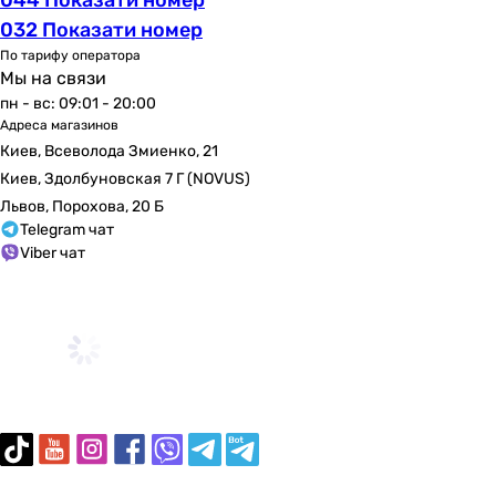
керамика
032 Показати номер
керамика
По тарифу оператора
керамика
Мы на связи
керамика
пн - вс: 09:01 - 20:00
Форма
Адреса магазинов
дизайнерская, круглая
Киев, Всеволода Змиенко, 21
дизайнерская, круглая
Киев, Здолбуновская 7 Г (NOVUS)
круглая, дизайнерская
Львов, Порохова, 20 Б
дизайнерская, круглая
Telegram чат
Viber чат
дизайнерская, круглая
круглая, дизайнерская
дизайнерская, круглая
круглая, дизайнерская
круглая, дизайнерская
Комплектация
-
-
-