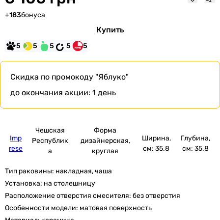
+
183
бонуса
Купить
5
5
5
5
5
Скидка по промокоду
"Яблуко"
до окончания акции:
1 день
Чешская
Форма
Imp
Ширина,
Глубина,
Республик
дизайнерская,
rese
см: 35.8
см: 35.8
а
круглая
Тип раковины:
накладная, чаша
Установка:
на столешницу
Расположение отверстия смесителя:
без отверстия
Особенности модели:
матовая поверхность