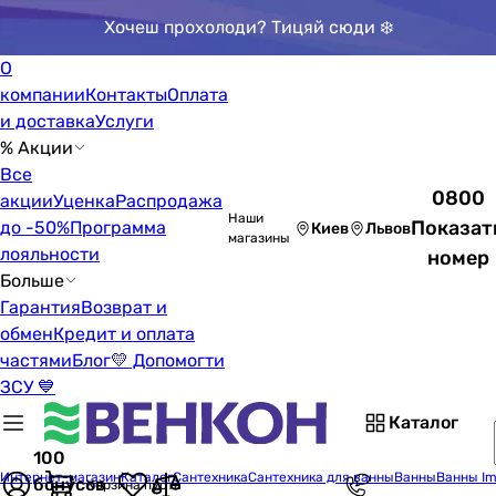
Хочеш прохолоди? Тицяй сюди ❄️
О
компании
Контакты
Оплата
и доставка
Услуги
% Акции
Все
0800
акции
Уценка
Распродажа
Наши
Показат
до -50%
Программа
Киев
Львов
магазины
лояльности
номер
Больше
Гарантия
Возврат и
обмен
Кредит и оплата
частями
Блог
💛 Допомогти
ЗСУ 💙
Каталог
100
Интернет-магазин
Каталог
Сантехника
Сантехника для ванны
Ванны
Ванны Im
бонусов
Корзина пуста