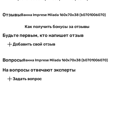
Производство
Чешская Республика
Отзывы
Ванна Imprese Milada 160x70x38 (b0701006070)
7 759
грн
Коллекции
Milada
Купить
Как получить бонусы за отзывы
Физические характеристики
Будьте первым, кто напишет отзыв
Основные характеристики
Тип ванны
Длина
160 см
Добавить свой отзыв
пристенная
пристенная
Ширина
70 см
Вопросы
пристенная
Ванна Imprese Milada 160x70x38 (b0701006070)
Высота
38 см
пристенная
На вопросы отвечают эксперты
пристенная
Цвет
белый
пристенная
Задать вопрос
пристенная
Гарантия
пристенная
пристенная
Гарантия
60 мес.
пристенная
пристенная
Увидели ошибку в описании или характеристиках?