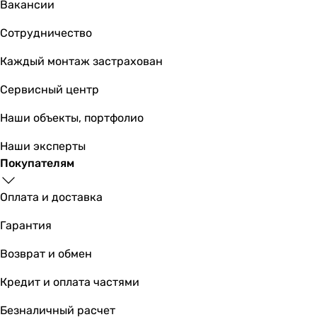
Вакансии
-
-
Сотрудничество
-
-
Каждый монтаж застрахован
Особенности модели
Сервисный центр
низкая ванна (до 40 см)
регулировка высоты
Наши объекты, портфолио
-
-
Наши эксперты
регулировка высоты
Покупателям
регулировка высоты
-
Оплата и доставка
большая ванна (от 190 см)
Гарантия
-
регулировка высоты
Возврат и обмен
регулировка высоты
Слив воды в канализацию
Кредит и оплата частями
по короткой стороне ванны
Безналичный расчет
по короткой стороне ванны