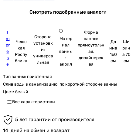
Смотреть подобранные аналоги
I
Форма
Сторона
m
ванны:
Матер
Чешс
Дл
Ши
установк
pr
прямоугольн
иал
кая
ина
рин
и:
e
ая,
ванны
Респу
160
а 70
универса
s
дизайнерск
:
блика
см
см
льная
e
ая
акрил
Тип ванны:
пристенная
Слив воды в канализацию:
по короткой стороне ванны
Цвет:
белый
Все характеристики
5 лет гарантии от производителя
14
дней на обмен и возврат