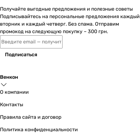
-
ножки
Получайте выгодные предложения и полезные советы
-
Подписывайтесь на персональные предложения каждый
-
вторник и каждый четверг. Без спама. Отправим
ножки
промокод на следующую покупку – 300 грн.
ножки
ножки, сифон, ванна
-
Подписаться
-
ножки
ножки
Венкон
Конструкционные отличия
подголовник, подлокотники
О компании
подлокотники
Контакты
подголовник
-
Правила сайта и договор
-
-
Политика конфиденциальности
-