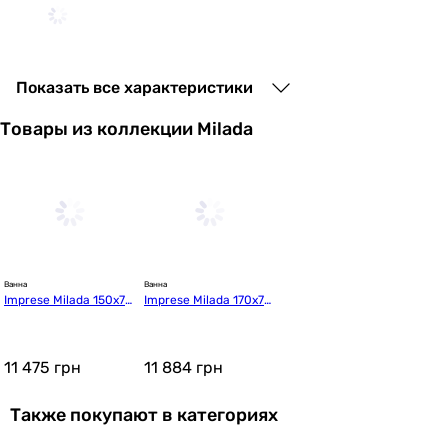
7 332
грн
Купить
Показать все характеристики
Товары из коллекции Milada
Ravak CHROME 160x70 (C73
16 932
грн
Купить
Ванна
Ванна
Imprese Milada 150x70
Imprese Milada 170x70
Geberit Selnova Square 160x70 (554.
x38 (b0701005070)
x38 (b0701007070)
11 475
грн
11 884
грн
16 962
Также покупают в категориях
грн
Купить