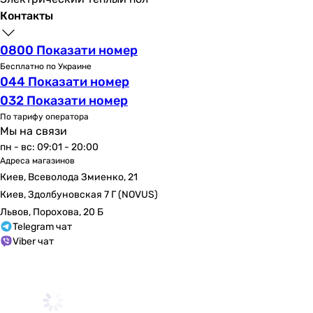
Чешская Республика
Контакты
Швейцария
Польша
0800 Показати номер
Польша
Бесплатно по Украине
Польша
044 Показати номер
Польша
032 Показати номер
Польша
По тарифу оператора
Польша
Мы на связи
Коллекции
пн - вс: 09:01 - 20:00
Milada
Адреса магазинов
Lana
Киев, Всеволода Змиенко, 21
Sensa
Киев, Здолбуновская 7 Г (NOVUS)
Chrome
Львов, Порохова, 20 Б
SelNova Square
Telegram чат
Supero
Viber чат
Mirella
Bona
Modern
Korat