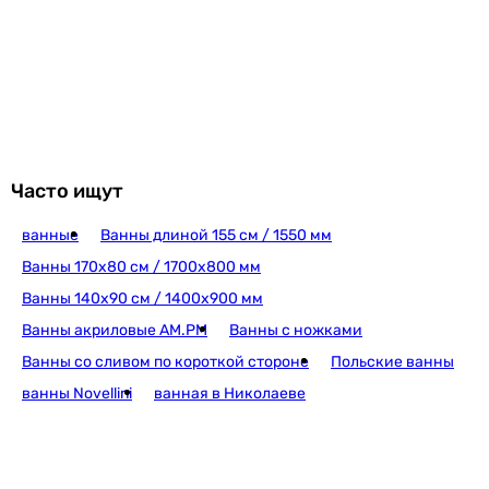
акрил
акрил
акрил
акрил
акрил
Количество мест
одноместные
Часто ищут
одноместные
одноместные
ванные
Ванны длиной 155 см / 1550 мм
одноместные
Ванны 170х80 см / 1700х800 мм
одноместные
Ванны 140х90 см / 1400х900 мм
одноместные
Ванны акриловые AM.PM
Ванны с ножками
одноместные
одноместные
Ванны со сливом по короткой стороне
Польские ванны
одноместные
ванны Novellini
ванная в Николаеве
одноместные
одноместные
Комплектация