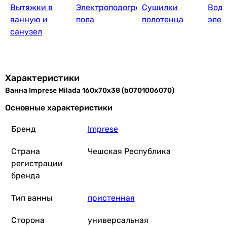
Вытяжки в
Электроподогрев
Сушилки
Водо
Kolo Supero 160x70 
ванную и
пола
полотенца
элек
санузел
9 330
грн
Купить
Характеристики
Ванна Imprese Milada 160x70x38 (b0701006070)
Radaway Mirella 160x70 (WA1-48-
Основные характеристики
Бренд
Imprese
Страна
Чешская Республика
19 500
грн
Купить
регистрации
бренда
Besco Bona 160x70 (WA
Тип ванны
пристенная
Сторона
универсальная