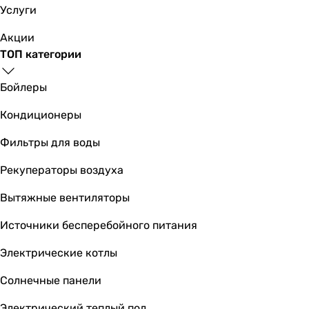
прямоугольная
Услуги
прямоугольная
прямоугольная
Акции
Поверхность
ТОП категории
глянцевая
-
Бойлеры
-
Кондиционеры
-
глянцевая
Фильтры для воды
глянцевая
глянцевая
Рекуператоры воздуха
глянцевая
Вытяжные вентиляторы
глянцевая
-
Источники бесперебойного питания
-
Производство
Электрические котлы
Чешская Республика
Солнечные панели
Польша
Польша
Электрический теплый пол