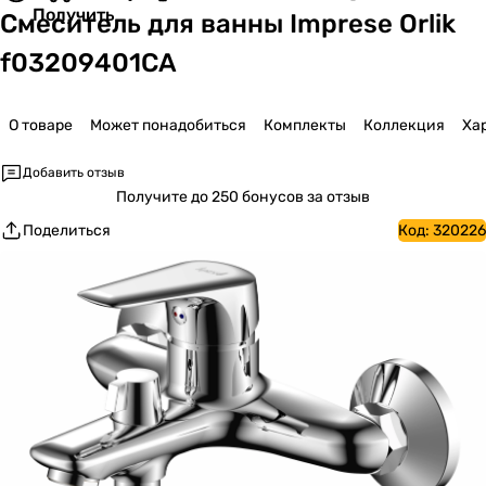
Получить
Смеситель для ванны Imprese Orlik
f03209401CA
О товаре
Может понадобиться
Комплекты
Коллекция
Ха
Добавить отзыв
Получите
до 250 бонусов за отзыв
Поделиться
Код:
320226