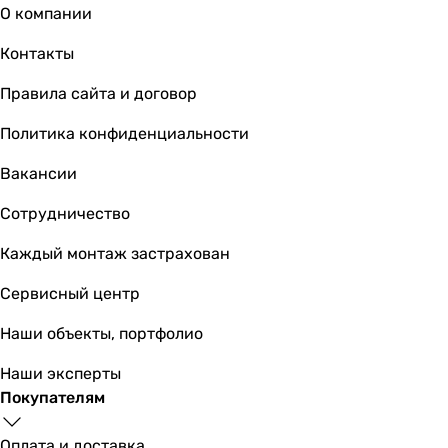
О компании
Grohe BauCurve 
Контакты
Правила сайта и договор
4 374
грн
Политика конфиденциальности
Купить
Вакансии
Ferro O
Сотрудничество
Каждый монтаж застрахован
Сервисный центр
4 244
грн
Ку
Наши объекты, портфолио
Fer
Наши эксперты
Покупателям
Оплата и доставка