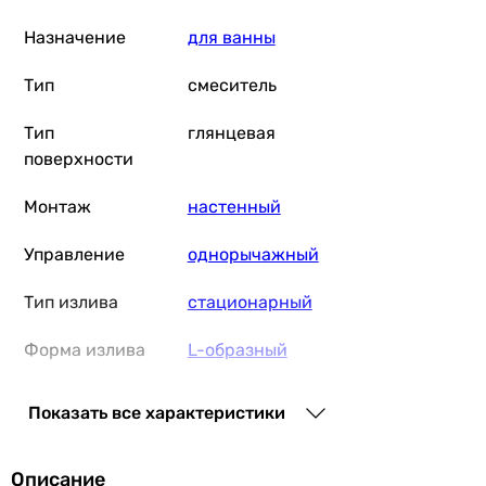
Назначение
для ванны
Тип
смеситель
Тип
глянцевая
поверхности
Монтаж
настенный
Управление
однорычажный
Тип излива
стационарный
Форма излива
L-образный
Переключатель
поворотный
Показать все характеристики
ванна/душ
Оснащение
аэратор
Описание