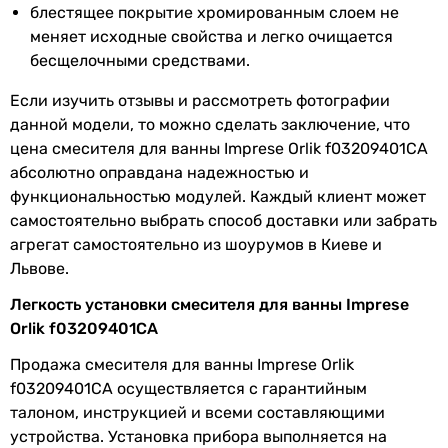
блестящее покрытие хромированным слоем не
Сообщить об ошибке
меняет исходные свойства и легко очищается
бесщелочными средствами.
Характеристики, комплектация и фотографии Imprese Orlik
f03209401CA носят ознакомительный характер и могут
Если изучить отзывы и рассмотреть фотографии
изменяться производителем без уведомления. Магазин не
данной модели, то можно сделать заключение, что
несет ответственности за изменения, внесенные
производителем.
цена смесителя для ванны Imprese Orlik f03209401CA
абсолютно оправдана надежностью и
функциональностью модулей. Каждый клиент может
самостоятельно выбрать способ доставки или забрать
агрегат самостоятельно из шоурумов в Киеве и
Львове.
Легкость установки смесителя для ванны Imprese
Orlik f03209401CA
Продажа смесителя для ванны Imprese Orlik
f03209401CA осуществляется с гарантийным
талоном, инструкцией и всеми составляющими
устройства. Установка прибора выполняется на