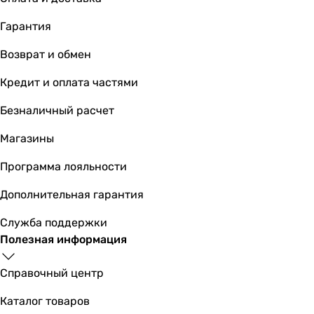
3 446
грн
Гарантия
Основные характеристики
Возврат и обмен
Назначение
Кредит и оплата частями
для ванны
для ванны
Безналичный расчет
для ванны
для ванны
Магазины
для ванны
Программа лояльности
для ванны
для ванны
Дополнительная гарантия
для ванны
для ванны
Служба поддержки
для ванны
Полезная информация
для ванны
Тип
Справочный центр
смеситель
Каталог товаров
смеситель