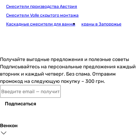
Смесители производства Австрия
Смесители Volle скрытого монтажа
3 411
грн
Купить
Каскадные смесители для ванны
краны в Запорожье
Imprese Melnik f0
Получайте выгодные предложения и полезные советы
Подписывайтесь на персональные предложения каждый
2 350
грн
вторник и каждый четверг. Без спама. Отправим
Купить
промокод на следующую покупку – 300 грн.
Ferr
Подписаться
4 571
грн
Венкон
К