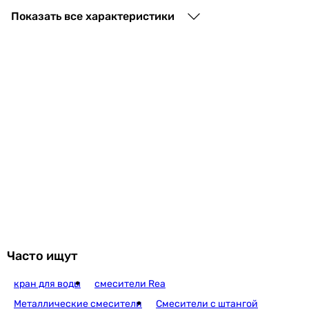
4 204
грн
Купить
Показать все характеристики
Q-Tap Crow QTCRO259CRM4864
2 997
грн
Купить
Kroner KRP Makon-C060 (C
3 082
грн
Купить
Часто ищут
кран для воды
смесители Rea
Imprese Lednice f0
Металлические смесители
Смесители с штангой