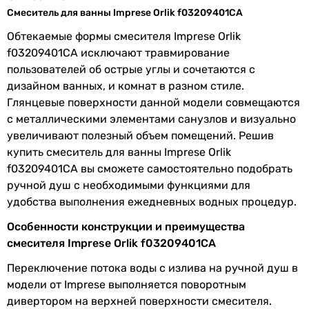
Смеситель для ванны Imprese Orlik f03209401CA
Особенности
картриджный смеситель
Обтекаемые формы смесителя Imprese Orlik
смесителя
f03209401CA исключают травмирование
Подключение
к водопроводу
пользователей об острые углы и сочетаются с
дизайном ванных, и комнат в разном стиле.
Размер
35 мм
Глянцевые поверхности данной модели совмещаются
картриджа
с металлическими элементами санузлов и визуально
смесителя
увеличивают полезный объем помещений. Решив
купить смеситель для ванны Imprese Orlik
Материал
латунь
f03209401CA вы сможете самостоятельно подобрать
ручной душ с необходимыми функциями для
Производство
Чешская Республика
удобства выполнения ежедневных водных процедур.
Диаметр
1/2 ″
Особенности конструкции и преимущества
подключения
смесителя Imprese Orlik f03209401CA
Переключение потока воды с излива на ручной душ в
Коллекции
Orlik
модели от Imprese выполняется поворотным
Комплектация
гарантийный талон, смеситель,
дивертором на верхней поверхности смесителя.