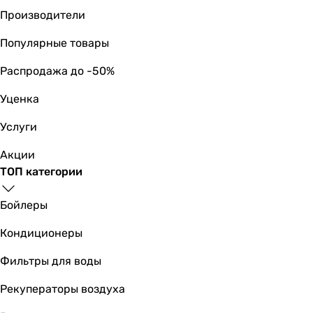
смеситель
Производители
смеситель
смеситель
Популярные товары
смеситель
Распродажа до -50%
смеситель
смеситель
Уценка
смеситель
смеситель
Услуги
смеситель
Акции
Тип поверхности
ТОП категории
глянцевая
глянцевая
Бойлеры
глянцевая
глянцевая
Кондиционеры
глянцевая
глянцевая
Фильтры для воды
глянцевая
Рекуператоры воздуха
глянцевая
глянцевая