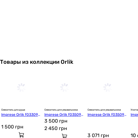
Товары из коллекции Orlik
Смеситель для душа
Смеситель для умывальника
Смеситель для умывальника
Унита
Imprese Orlik f033094
Imprese Orlik f035094
Imprese Orlik f035094
Imp
01CA
01CC
3 500 грн
01CB
03,
low-
1 500
грн
2 450
грн
3 071
грн
10