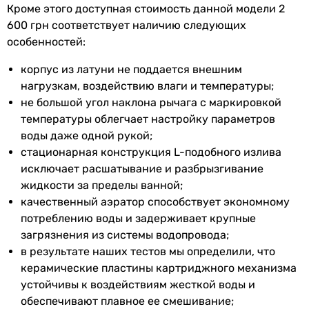
изделия
эксцентрики
Кроме этого доступная стоимость данной модели 2
600 грн соответствует наличию следующих
Физические характеристики
особенностей:
корпус из латуни не поддается внешним
Цвет
хром
нагрузкам, воздействию влаги и температуры;
Длина излива
160 мм
не большой угол наклона рычага с маркировкой
температуры облегчает настройку параметров
Ширина
214 мм
воды даже одной рукой;
стационарная конструкция L-подобного излива
Глубина
160 мм
исключает расшатывание и разбрызгивание
жидкости за пределы ванной;
Высота
119 мм
качественный аэратор способствует экономному
потреблению воды и задерживает крупные
Гарантия
загрязнения из системы водопровода;
в результате наших тестов мы определили, что
Гарантия
60 мес.
керамические пластины картриджного механизма
устойчивы к воздействиям жесткой воды и
Увидели ошибку в описании или характеристиках?
обеспечивают плавное ее смешивание;
Сообщите нам об этом!