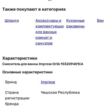
Также покупают в категориях
Шланги
Аксессуары и
Кухонные
Ван
комплектующие
раковины
для ванных
комнат и
санузлов
Характеристики
Смеситель для ванны Imprese Orlik f03209401CA
Основные характеристики
Бренд
Imprese
Страна
Чешская Республика
регистрации
бренда