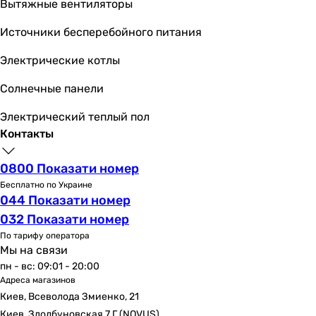
Вытяжные вентиляторы
глянцевая
глянцевая
Источники бесперебойного питания
Монтаж
Электрические котлы
настенный
настенный
Солнечные панели
настенный
настенный
Электрический теплый пол
настенный
Контакты
настенный
настенный
0800 Показати номер
настенный
Бесплатно по Украине
044 Показати номер
настенный
настенный
032 Показати номер
настенный
По тарифу оператора
Мы на связи
Управление
пн - вс: 09:01 - 20:00
однорычажный
Адреса магазинов
однорычажный
Киев, Всеволода Змиенко, 21
однорычажный
Киев, Здолбуновская 7 Г (NOVUS)