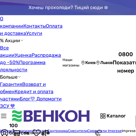
Хочеш прохолоди? Тицяй сюди ❄️
О
компании
Контакты
Оплата
и доставка
Услуги
% Акции
Все
0800
акции
Уценка
Распродажа
Наши
Показат
до -50%
Программа
Киев
Львов
магазины
лояльности
номер
Больше
Гарантия
Возврат и
обмен
Кредит и оплата
частями
Блог
💛 Допомогти
ЗСУ 💙
Каталог
100
Интернет-магазин
Каталог
Сантехника
Смесители
Смесители Imprese
Imprese
бонусов
Корзина пуста