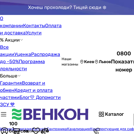
Хочеш прохолоди? Тицяй сюди ❄️
О
компании
Контакты
Оплата
и доставка
Услуги
% Акции
Все
0800
акции
Уценка
Распродажа
Наши
Показат
до -50%
Программа
Киев
Львов
магазины
лояльности
номер
Больше
Гарантия
Возврат и
обмен
Кредит и оплата
частями
Блог
💛 Допомогти
ЗСУ 💙
Каталог
100
Интернет-магазин
Каталог
Сантехника
Канализация
Комплектующие для сиф
бонусов
Корзина пуста