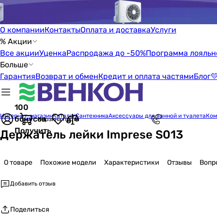
О компании
Контакты
Оплата и доставка
Услуги
% Акции
Все акции
Уценка
Распродажа до -50%
Программа лояльн
Больше
Гарантия
Возврат и обмен
Кредит и оплата частями
Блог

100
Интернет-магазин
Каталог
Сантехника
Аксессуары для ванной и туалета
Ком
бонусов
Корзина пуста
Получить
Держатель лейки Imprese S013
О товаре
Похожие модели
Характеристики
Отзывы
Вопр
Добавить отзыв
Поделиться