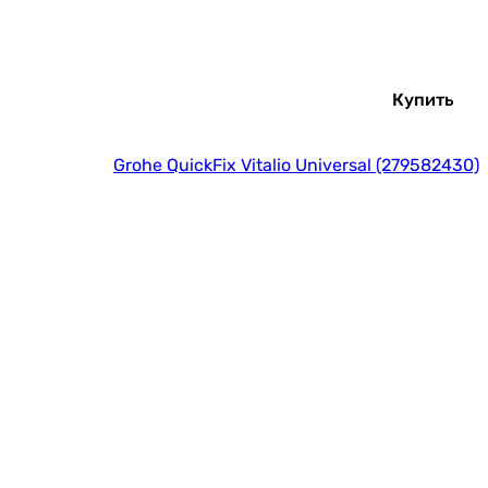
Купить
Grohe QuickFix Vitalio Universal (279582430)
Купить
Grohe Euphoria Cube 26370000
Купить