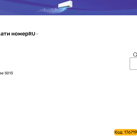
ати номер
RU
se S013
Код:
176719