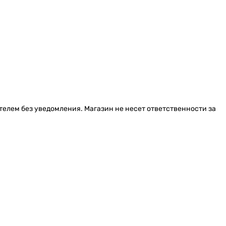
Grohe Tempesta 275952431
Купить
Grohe Rainshower 22117KF0
телем без уведомления. Магазин не несет ответственности за
Купить
Grohe QuickFix Vitalio Universal (27958000)