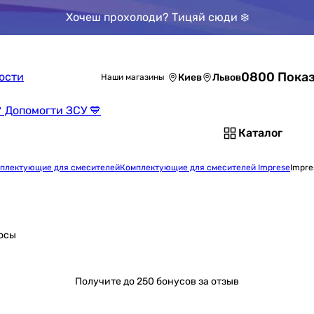
Хочеш прохолоди? Тицяй сюди ❄️
0800 Показ
ости
Киев
Львов
Наши магазины
 Допомогти ЗСУ 💙
Каталог
плектующие для смесителей
Комплектующие для смесителей Imprese
Impre
осы
Получите
до 250 бонусов за отзыв