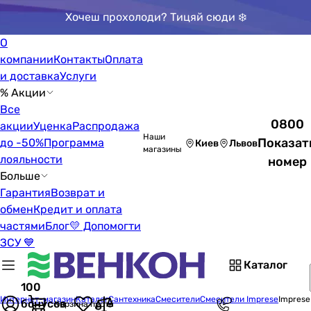
Хочеш прохолоди? Тицяй сюди ❄️
О
компании
Контакты
Оплата
и доставка
Услуги
% Акции
Все
0800
акции
Уценка
Распродажа
Наши
Показат
до -50%
Программа
Киев
Львов
магазины
лояльности
номер
Больше
Гарантия
Возврат и
обмен
Кредит и оплата
частями
Блог
💛 Допомогти
ЗСУ 💙
Каталог
100
Интернет-магазин
Каталог
Сантехника
Смесители
Смесители Imprese
Imprese
бонусов
Корзина пуста