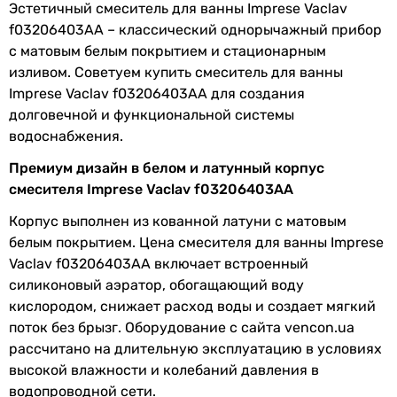
1/2 ″
Эстетичный смеситель для ванны Imprese Vaclav
Особенности
картриджный смеситель
,
Коллекции
f03206403AA – классический однорычажный прибор
смесителя
керамический картридж
Vaclav
с матовым белым покрытием и стационарным
Подключение
к водопроводу
-
изливом. Советуем купить смеситель для ванны
Wawel
Imprese Vaclav f03206403AA для создания
Размер
35 мм
Комплектация изделия
долговечной и функциональной системы
картриджа
гарантийный талон, крепеж, смеситель, эксцентрики
водоснабжения.
смесителя
смеситель, инструкция, гарантийный талон
Премиум дизайн в белом и латунный корпус
смеситель, крепления, лейка, шланг
смесителя Imprese Vaclav f03206403AA
Материал
латунь
Режимы струи ручного душа
-
Корпус выполнен из кованной латуни с матовым
Производство
Чешская Республика
-
белым покрытием. Цена смесителя для ванны Imprese
1 шт
Vaclav f03206403AA включает встроенный
Диаметр
1/2 ″
Физические характеристики
силиконовый аэратор, обогащающий воду
подключения
Цвет
кислородом, снижает расход воды и создает мягкий
белый
поток без брызг. Оборудование с сайта vencon.ua
Коллекции
Vaclav
белый
рассчитано на длительную эксплуатацию в условиях
Комплектация
гарантийный талон, крепеж,
белый
высокой влажности и колебаний давления в
изделия
смеситель, эксцентрики
Длина излива
водопроводной сети.