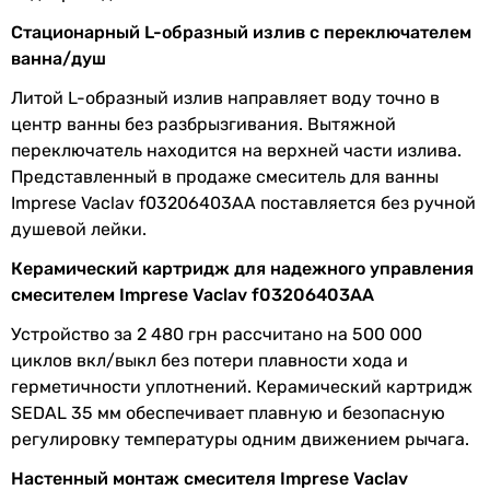
191 мм
Стационарный L-образный излив с переключателем
-
Физические характеристики
ванна/душ
-
Цвет
белый
Ширина
Литой L-образный излив направляет воду точно в
218 мм
центр ванны без разбрызгивания. Вытяжной
Длина излива
191 мм
-
переключатель находится на верхней части излива.
-
Представленный в продаже смеситель для ванны
Ширина
218 мм
Глубина
Imprese Vaclav f03206403AA поставляется без ручной
212 мм
душевой лейки.
Глубина
212 мм
-
Керамический картридж для надежного управления
192 мм
Высота
107 мм
смесителем Imprese Vaclav f03206403AA
Длина шланга
-
Устройство за 2 480 грн рассчитано на 500 000
Гарантия
150 см
циклов вкл/выкл без потери плавности хода и
Гарантия
60 мес.
-
герметичности уплотнений. Керамический картридж
Высота
SEDAL 35 мм обеспечивает плавную и безопасную
107 мм
Увидели ошибку в описании или характеристиках?
регулировку температуры одним движением рычага.
-
Сообщите нам об этом!
Настенный монтаж смесителя Imprese Vaclav