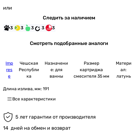
или
Следить за наличием
3
3
3
3
3
Смотреть подобранные аналоги
Imp
Чешская
Назначени
Размер
Матери
res
Республи
е: для
картриджа
ал:
e
ка
ванны
смесителя 35 мм
латунь
Длина излива, мм:
191
Все характеристики
5 лет гарантии от производителя
14
дней на обмен и возврат