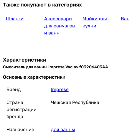
Также покупают в категориях
стационарный
стационарный
Шланги
Аксессуары
Мойки для
Ван
Форма излива
для санузлов
кухни
L-образный
и ванн
L-образный
L-образный
Переключатель ванна/душ
вытяжной
Характеристики
-
Смеситель для ванны Imprese Vaclav f03206403AA
-
Оснащение
Основные характеристики
аэратор, без лейки (ручного душа)
Бренд
Imprese
аэратор
аэратор, с ручным душем
Страна
Чешская Республика
Особенности смесителя
регистрации
картриджный смеситель, керамический картридж
бренда
керамический картридж, картриджный смеситель
картриджный смеситель
Назначение
для ванны