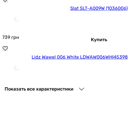
Slat SLT-A009W (1036006)
739
грн
Купить
Lidz Wawel 006 White LDWAW006WHI45398
2 181
грн
Купить
Показать все характеристики
Основные характеристики
Назначение
для ванны
для ванны