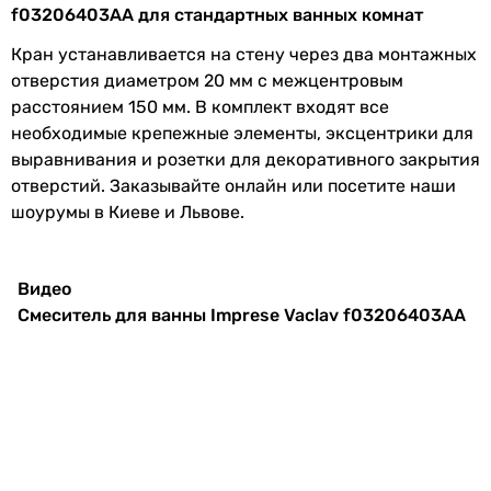
-
Сообщить об ошибке
f03206403AA для стандартных ванных комнат
Габариты в упаковке
Характеристики, комплектация и фотографии Imprese Vaclav
Ширина в упаковке
Кран устанавливается на стену через два монтажных
f03206403AA носят ознакомительный характер и могут
-
отверстия диаметром 20 мм с межцентровым
изменяться производителем без уведомления. Магазин не
-
расстоянием 150 мм. В комплект входят все
несет ответственности за изменения, внесенные
256 мм
необходимые крепежные элементы, эксцентрики для
производителем.
Высота в упаковке
выравнивания и розетки для декоративного закрытия
-
отверстий. Заказывайте онлайн или посетите наши
-
шоурумы в Киеве и Львове.
140 мм
Глубина в упаковке
Видео
-
Смеситель для ванны Imprese Vaclav f03206403AA
-
176 мм
Вес в упаковке
-
-
2.08 кг
Гарантия