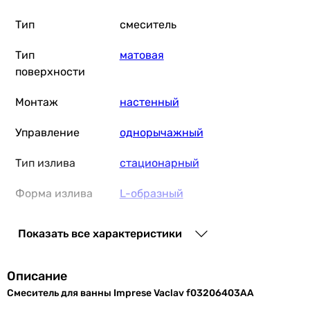
Подключение
к водопроводу
Тип
смеситель
к водопроводу
к водопроводу
Тип
матовая
Размер картриджа смесителя
поверхности
35 мм
35 мм
Монтаж
настенный
35 мм
Управление
однорычажный
Материал
латунь
Тип излива
стационарный
пластик
цинк
Форма излива
L-образный
Производство
Чешская Республика
Переключатель
вытяжной
Китай
Показать все характеристики
ванна/душ
Польша
Диаметр подключения
Оснащение
аэратор
, без лейки (ручного
Описание
1/2 ″
душа)
Смеситель для ванны Imprese Vaclav f03206403AA
-