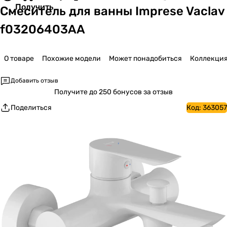
Получить
Смеситель для ванны Imprese Vaclav
f03206403AA
О товаре
Похожие модели
Может понадобиться
Коллекци
Добавить отзыв
Получите
до 250 бонусов за отзыв
Поделиться
Код:
363057