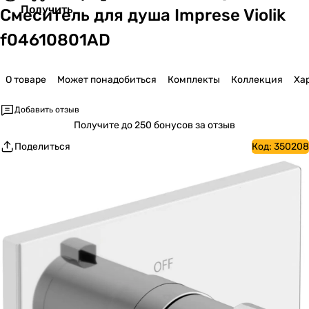
Получить
Смеситель для душа Imprese Violik
f04610801AD
О товаре
Может понадобиться
Комплекты
Коллекция
Ха
Добавить отзыв
Получите
до 250 бонусов за отзыв
Поделиться
Код:
350208