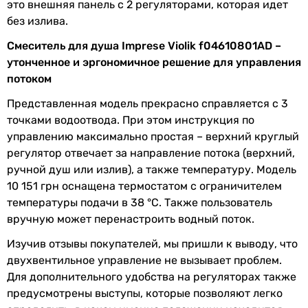
это внешняя панель с 2 регуляторами, которая идет
Дополнительно
на 3 точки водоотвода
без излива.
Смеситель для душа Imprese Violik f04610801AD –
Физические характеристики
утонченное и эргономичное решение для управления
Цвет
хром
потоком
Представленная модель прекрасно справляется с 3
Ширина
150 мм
точками водоотвода. При этом инструкция по
Глубина
146 мм
управлению максимально простая – верхний круглый
регулятор отвечает за направление потока (верхний,
Высота
190 мм
ручной душ или излив), а также температуру. Модель
10 151 грн оснащена термостатом с ограничителем
Гарантия
температуры подачи в 38 °C. Также пользователь
вручную может перенастроить водный поток.
Гарантия
60 мес.
Изучив отзывы покупателей, мы пришли к выводу, что
двухвентильное управление не вызывает проблем.
Увидели ошибку в описании или характеристиках?
Для дополнительного удобства на регуляторах также
Сообщите нам об этом!
предусмотрены выступы, которые позволяют легко
Сообщить об ошибке