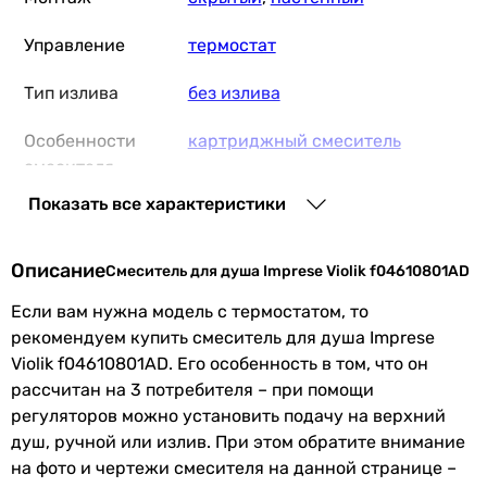
Управление
термостат
Тип излива
без излива
Особенности
картриджный смеситель
смесителя
Показать все характеристики
Подключение
к водопроводу
Материал
латунь
Описание
Смеситель для душа Imprese Violik f04610801AD
Производство
Чешская Республика
Если вам нужна модель с термостатом, то
рекомендуем купить смеситель для душа Imprese
Коллекции
Violik
Violik f04610801AD. Его особенность в том, что он
рассчитан на 3 потребителя – при помощи
Комплектация
внешняя часть смесителя,
регуляторов можно установить подачу на верхний
изделия
гарантийный талон, крепеж,
душ, ручной или излив. При этом обратите внимание
скрытая часть смесителя
на фото и чертежи смесителя на данной странице –