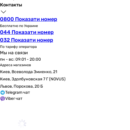
скрытый, настенный
Контакты
настенный, скрытый
настенный, скрытый
0800 Показати номер
настенный
Бесплатно по Украине
настенный, скрытый
044 Показати номер
настенный
032 Показати номер
Управление
По тарифу оператора
термостат
Мы на связи
термостат
пн - вс: 09:01 - 20:00
Адреса магазинов
термостат
Киев, Всеволода Змиенко, 21
термостат
Киев, Здолбуновская 7 Г (NOVUS)
термостат
Львов, Порохова, 20 Б
нажимной, одновентильный, термостат
Telegram чат
термостат
Viber чат
термостат
однорычажный
термостат
однорычажный
Тип излива