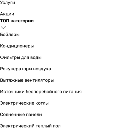
смеситель
Услуги
Тип поверхности
Акции
глянцевая
ТОП категории
глянцевая
глянцевая
Бойлеры
глянцевая
глянцевая
Кондиционеры
глянцевая
глянцевая
Фильтры для воды
глянцевая
Рекуператоры воздуха
глянцевая
глянцевая
Вытяжные вентиляторы
глянцевая
Монтаж
Источники бесперебойного питания
скрытый, настенный
Электрические котлы
скрытый, настенный
скрытый, настенный
Солнечные панели
скрытый, настенный
настенный, скрытый
Электрический теплый пол