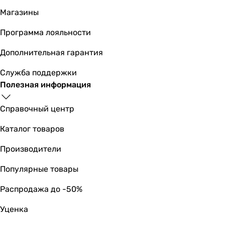
для душа
Магазины
для душа
Программа лояльности
для душа
для душа
Дополнительная гарантия
для душа
для душа
Служба поддержки
для душа
Полезная информация
Тип
смеситель
Справочный центр
смеситель
Каталог товаров
смеситель
смеситель
Производители
смеситель
смеситель
Популярные товары
смеситель
Распродажа до -50%
смеситель
смеситель
Уценка
смеситель