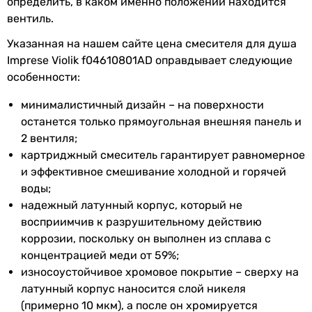
определить, в каком именно положении находится
Характеристики, комплектация и фотографии Imprese Violik
вентиль.
f04610801AD носят ознакомительный характер и могут
Указанная на нашем сайте цена смесителя для душа
изменяться производителем без уведомления. Магазин не
Imprese Violik f04610801AD оправдывает следующие
несет ответственности за изменения, внесенные
производителем.
особенности:
минималистичный дизайн – на поверхности
останется только прямоугольная внешняя панель и
2 вентиля;
картриджный смеситель гарантирует равномерное
и эффективное смешивание холодной и горячей
воды;
надежный латунный корпус, который не
восприимчив к разрушительному действию
коррозии, поскольку он выполнен из сплава с
концентрацией меди от 59%;
износоустойчивое хромовое покрытие – сверху на
латунный корпус наносится слой никеля
(примерно 10 мкм), а после он хромируется