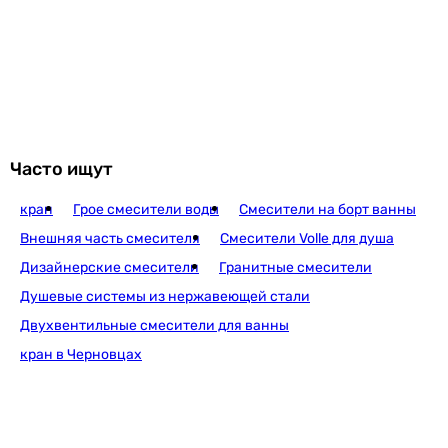
Imprese Bilovec f04600901AB
9 600
грн
Купить
Часто ищут
кран
Грое смесители воды
Смесители на борт ванны
Imprese Smart Click ZMK101901237
Внешняя часть смесителя
Смесители Volle для душа
Дизайнерские смесители
Гранитные смесители
Душевые системы из нержавеющей стали
12 229
грн
Купить
Двухвентильные смесители для ванны
кран в Черновцах
Imprese Bilovec f04600901AA