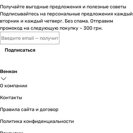
Получайте выгодные предложения и полезные советы
9 500
грн
Купить
Подписывайтесь на персональные предложения каждый
вторник и каждый четверг. Без спама. Отправим
промокод на следующую покупку – 300 грн.
Paffoni Light LIQ519CR
Подписаться
17 330
грн
Купить
Венкон
Imprese Violik f03310801AA
О компании
Контакты
Правила сайта и договор
2 700
грн
Купить
Политика конфиденциальности
Demm 6773-2 (58407.007.C)