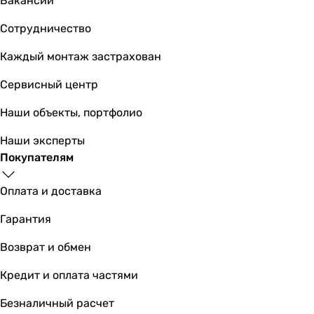
Вакансии
Сотрудничество
Каждый монтаж застрахован
16 891
грн
Купить
Сервисный центр
Imprese Brenta ZMK071901080
Наши объекты, портфолио
Наши эксперты
Покупателям
4 500
грн
Купить
Оплата и доставка
Гарантия
Основные характеристики
Назначение
Возврат и обмен
для душа
Кредит и оплата частями
для душа
для душа
Безналичный расчет
для душа