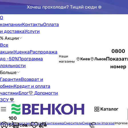
Хочеш прохолоди? Тицяй сюди ❄️
О
компании
Контакты
Оплата
и доставка
Услуги
% Акции
Все
0800
акции
Уценка
Распродажа
Наши
Показат
до -50%
Программа
Киев
Львов
магазины
лояльности
номер
Больше
Гарантия
Возврат и
обмен
Кредит и оплата
частями
Блог
💛 Допомогти
ЗСУ 💙
Каталог
100
Интернет-магазин
Каталог
Сантехника
Смесители
Смесители Imprese
Imprese
бонусов
Корзина пуста