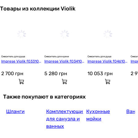
Товары из коллекции Violik
Смеситель для душа
Смеситель для кухни
Смеситель для душа
Смеси
Imprese Violik f033108
Imprese Violik f034108
Imprese Violik f046108
Impr
01AA
10AA
01AC
10A
2 700
грн
5 280
грн
10 053
грн
2 
Также покупают в категориях
Шланги
Комплектующие
Кухонные
Ван
для санузла и
мойки
ванных