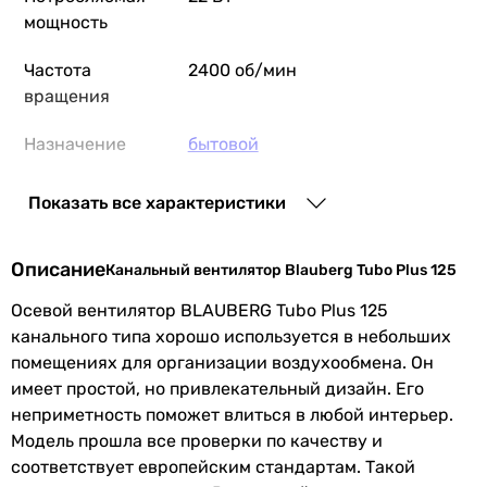
мощность
Частота
2400 об/мин
вращения
Назначение
бытовой
Производство
Украина
Показать все характеристики
Коллекции
Blauberg Tubo Plus
Описание
Канальный вентилятор Blauberg Tubo Plus 125
EAN
4058448011740
Осевой вентилятор BLAUBERG Tubo Plus 125
канального типа хорошо используется в небольших
Физические характеристики
помещениях для организации воздухообмена. Он
Диаметр
125 мм
имеет простой, но привлекательный дизайн. Его
патрубка
неприметность поможет влиться в любой интерьер.
Модель прошла все проверки по качеству и
Ширина
123 мм
соответствует европейским стандартам. Такой