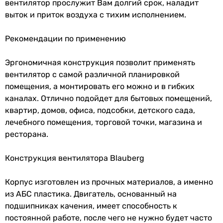
вентилятора
вентилятор прослужит Вам долгий срок, наладит
выток и приток воздуха с тихим исполнением.
Высота
123 мм
вентилятора
Рекомендации по применению
Длина
115 мм
Эргономичная конструкция позволит применять
вентилятора
вентилятор с самой различной планировкой
помещения, а монтировать его можно и в гибких
Гарантия
каналах. Отлично подойдет для бытовых помещений,
квартир, домов, офиса, подсобки, детского сада,
Гарантия
60 мес.
лечебного помещения, торговой точки, магазина и
ресторана.
Увидели ошибку в описании или характеристиках?
Сообщите нам об этом!
Конструкция вентилятора Blauberg
Сообщить об ошибке
Корпус изготовлен из прочных материалов, а именно
Характеристики, комплектация и фотографии Blauberg Tubo
из АБС пластика. Двигатель, основанный на
Plus 125 носят ознакомительный характер и могут
изменяться производителем без уведомления. Магазин не
подшипниках качения, имеет способность к
несет ответственности за изменения, внесенные
постоянной работе, после чего не нужно будет часто