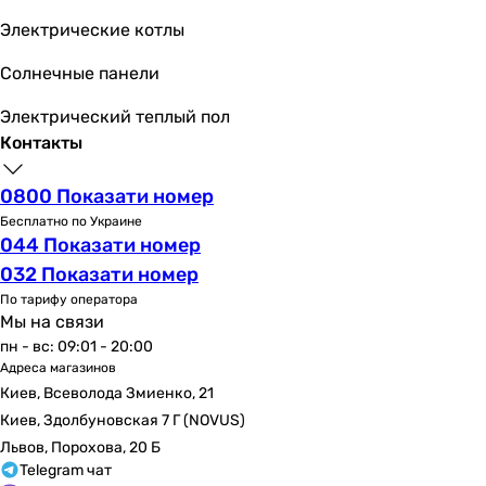
243 м³/час
Электрические котлы
150 м³/час
Солнечные панели
243 м³/час
150 м³/час
Электрический теплый пол
197 м³/час
Контакты
205 м³/час
185 м³/час
0800 Показати номер
Максимальное давление
Бесплатно по Украине
-
044 Показати номер
59 Па
032 Показати номер
-
По тарифу оператора
39 Па
Мы на связи
65 Па
пн - вс: 09:01 - 20:00
-
Адреса магазинов
65 Па
Киев, Всеволода Змиенко, 21
-
Киев, Здолбуновская 7 Г (NOVUS)
72 Па
Львов, Порохова, 20 Б
56 Па
Telegram чат