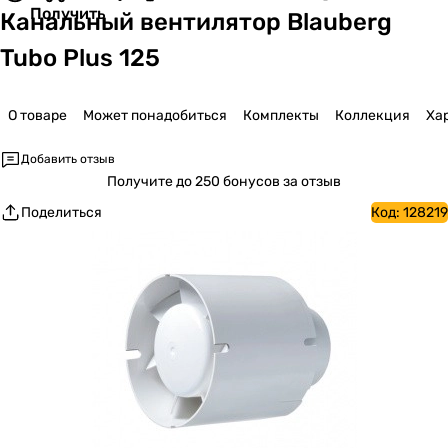
Получить
Канальный вентилятор Blauberg
Tubo Plus 125
О товаре
Может понадобиться
Комплекты
Коллекция
Ха
Добавить отзыв
Получите
до 250 бонусов за отзыв
Поделиться
Код:
128219