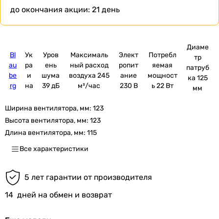
до окончания акции:
21 день
Диаме
Bl
Ук
Уров
Максималь
Элект
Потребл
тр
au
ра
ень
ный расход
ропит
яемая
патруб
be
и
шума
воздуха 245
ание
мощност
ка 125
rg
на
39 дБ
м³/час
230 В
ь 22 Вт
мм
Ширина вентилятора, мм:
123
Высота вентилятора, мм:
123
Длина вентилятора, мм:
115
Все характеристики
5 лет гарантии от производителя
14
дней на обмен и возврат