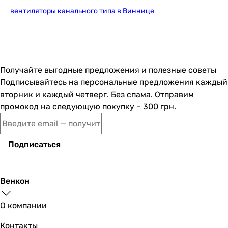
вентиляторы канального типа в Виннице
1 845
грн
Купить
Europlast EK125T
Получайте выгодные предложения и полезные советы
Подписывайтесь на персональные предложения каждый
вторник и каждый четверг. Без спама. Отправим
промокод на следующую покупку – 300 грн.
1 547
грн
Купить
Подписаться
Вентс Квайтлайн 125
Венкон
2 639
грн
О компании
Купить
Контакты