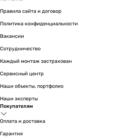
Awenta WKA125 Turbo
Правила сайта и договор
Политика конфиденциальности
Вакансии
1 282
грн
Купить
Сотрудничество
Вентс 125 ВКО
Каждый монтаж застрахован
Сервисный центр
Наши объекты, портфолио
1 546
грн
Купить
Наши эксперты
Покупателям
Основные характеристики
Подключаемый воздуховод
Оплата и доставка
-
круглый
Гарантия
круглый