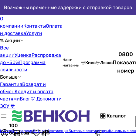
Возможны временные задержки с отправкой товаров
О
компании
Контакты
Оплата
и доставка
Услуги
% Акции
Все
0800
акции
Уценка
Распродажа
Наши
Показат
до -50%
Программа
Киев
Львов
магазины
лояльности
номер
Больше
Гарантия
Возврат и
обмен
Кредит и оплата
частями
Блог
💛 Допомогти
ЗСУ 💙
Каталог
100
Интернет-магазин
Каталог
Вентиляция
Бытовые вентиляторы
Канальные ве
бонусов
Корзина пуста