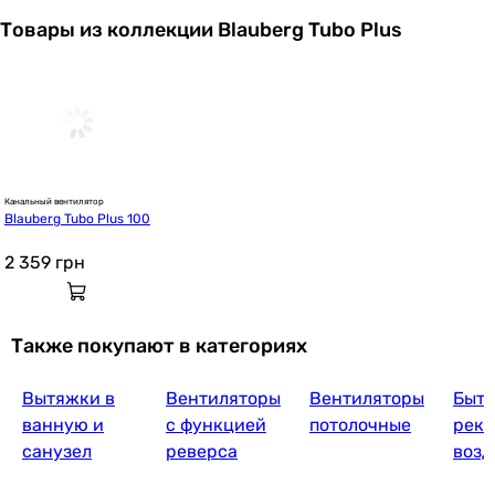
Товары из коллекции Blauberg Tubo Plus
Канальный вентилятор
Blauberg Tubo Plus 100
2 359
грн
Также покупают в категориях
Вытяжки в
Вентиляторы
Вентиляторы
Быт
ванную и
с функцией
потолочные
реку
санузел
реверса
возд