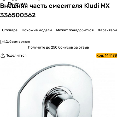
Получить
Внешняя часть смесителя Kludi MX
336500562
О товаре
Похожие модели
Может понадобиться
Характер
Добавить отзыв
Получите
до 250 бонусов за отзыв
Поделиться
Код:
144198