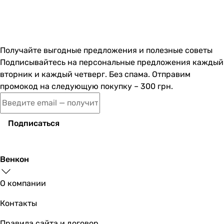
настенный
напольный, скрытый
настенный
скрытый
Получайте выгодные предложения и полезные советы
настенный
Подписывайтесь на персональные предложения каждый
врезной на борт ванны
вторник и каждый четверг. Без спама. Отправим
настенный
промокод на следующую покупку – 300 грн.
Управление
однорычажный
однорычажный
Подписаться
однорычажный
однорычажный
однорычажный
Венкон
однорычажный
однорычажный
О компании
-
однорычажный
Контакты
однорычажный
однорычажный
Правила сайта и договор