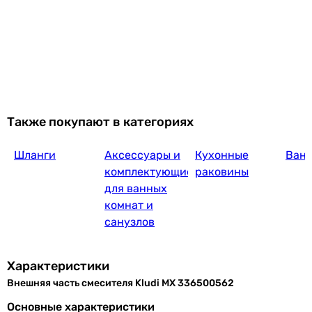
90 004
грн
Купить
Kludi Balance 524450575
26 002
грн
Также покупают в категориях
Купить
Шланги
Аксессуары и
Кухонные
Ван
Axor Starck 10456000
комплектующие
раковины
для ванных
комнат и
санузлов
122 678
грн
Купить
Характеристики
Внешняя часть смесителя Kludi MX 336500562
Grohe QuickFix Start 23558002
Основные характеристики