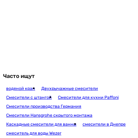
смеситель
смеситель
Тип поверхности
-
-
-
-
-
глянцевая
глянцевая
-
Часто ищут
-
водяной кран
Двухрычажные смесители
-
-
Смесители с штангой
Смесители для кухни Paffoni
Монтаж
Смесители производства Германия
скрытый
Смесители Hansgrohe скрытого монтажа
настенный
Каскадные смесители для ванны
смесители в Днепре
врезной на борт ванны
смеситель для воды Wezer
напольный