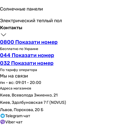
-
Солнечные панели
-
верхний душ, душевой шланг
Электрический теплый пол
-
Контакты
Подключение
к водопроводу
0800 Показати номер
к водопроводу
Бесплатно по Украине
к водопроводу
044 Показати номер
к водопроводу
032 Показати номер
к водопроводу
По тарифу оператора
к водопроводу
Мы на связи
к водопроводу
пн - вс: 09:01 - 20:00
Адреса магазинов
к водопроводу
Киев, Всеволода Змиенко, 21
к водопроводу
Киев, Здолбуновская 7 Г (NOVUS)
к водопроводу
Львов, Порохова, 20 Б
к водопроводу
Telegram чат
Размер картриджа смесителя
Viber чат
-