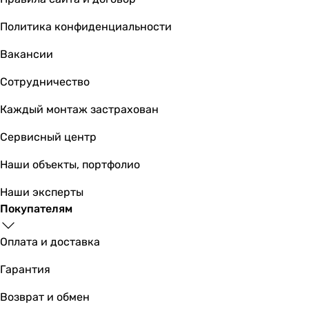
Форма излива
Политика конфиденциальности
-
-
Вакансии
-
-
Сотрудничество
-
Каждый монтаж застрахован
V-образный
-
Сервисный центр
-
-
Наши объекты, портфолио
Г-образный
Наши эксперты
-
Покупателям
Переключатель ванна/душ
-
Оплата и доставка
-
-
Гарантия
-
-
Возврат и обмен