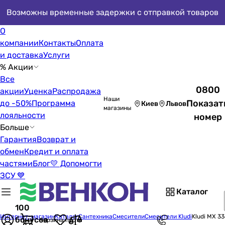
Возможны временные задержки с отправкой товаров
О
компании
Контакты
Оплата
и доставка
Услуги
% Акции
Все
0800
акции
Уценка
Распродажа
Наши
Показат
до -50%
Программа
Киев
Львов
магазины
лояльности
номер
Больше
Гарантия
Возврат и
обмен
Кредит и оплата
частями
Блог
💛 Допомогти
ЗСУ 💙
Каталог
100
Интернет-магазин
Каталог
Сантехника
Смесители
Смесители Kludi
Kludi MX 3
бонусов
Корзина пуста