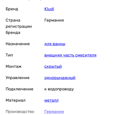
Бренд
Kludi
6 599
грн
Купить
Страна
Германия
регистрации
бренда
Axor Starck 10941180
Назначение
для ванны
Тип
внешняя часть смесителя
18 482
грн
Купить
Монтаж
скрытый
Hansgrohe Metropol Classic 31340000
Управление
однорычажный
Подключение
к водопроводу
Материал
металл
31 989
грн
Купить
Производство
Германия