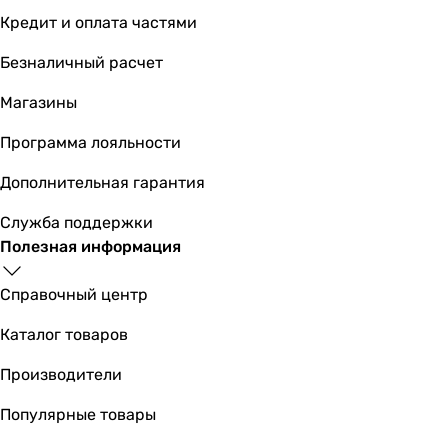
-
Кредит и оплата частями
вытяжной
-
Безналичный расчет
-
вытяжной
Магазины
-
Программа лояльности
Оснащение
-
Дополнительная гарантия
аэратор
аэратор
Служба поддержки
аэратор
Полезная информация
аэратор
с ручным душем
Справочный центр
аэратор
Каталог товаров
-
без лейки (ручного душа), аэратор
Производители
аэратор
аэратор
Популярные товары
Особенности смесителя