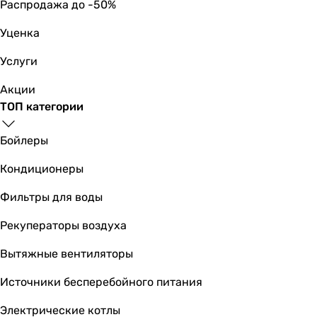
Распродажа до -50%
-
картриджный смеситель
Уценка
картриджный смеситель
картриджный смеситель, высокий смеситель (от 30 см)
Услуги
картриджный смеситель
Акции
картриджный смеситель
ТОП категории
картриджный смеситель
картриджный смеситель
Бойлеры
картриджный смеситель
картриджный смеситель
Кондиционеры
картриджный смеситель
Дополнительные особенности
Фильтры для воды
-
Рекуператоры воздуха
-
душевой шланг
Вытяжные вентиляторы
душевой шланг, излив
-
Источники бесперебойного питания
душевой шланг, душевая лейка
Электрические котлы
-