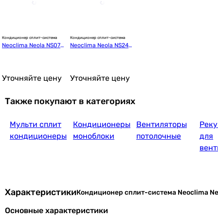
Кондиционер сплит-система
Кондиционер сплит-система
Neoclima Neola NS07A
Neoclima Neola NS24A
29 899
грн
UN/NU07AUN
UN/NU24AUN
Уточняйте цену
Уточняйте цену
Также покупают в категориях
Мульти сплит
Кондиционеры
Вентиляторы
Реку
25 952
грн
кондиционеры
моноблоки
потолочные
для
вент
Характеристики
Кондиционер сплит-система Neoclima N
36 899
Основные характеристики
грн