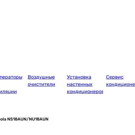
ператоры
Воздушные
Установка
Сервис
очистители
настенных
кондиционе
иляции
кондиционеров
eola NS18AUN/NU18AUN