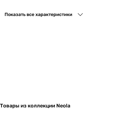
27 590
грн
Показать все характеристики
35 816
грн
Товары из коллекции Neola
36 899
грн