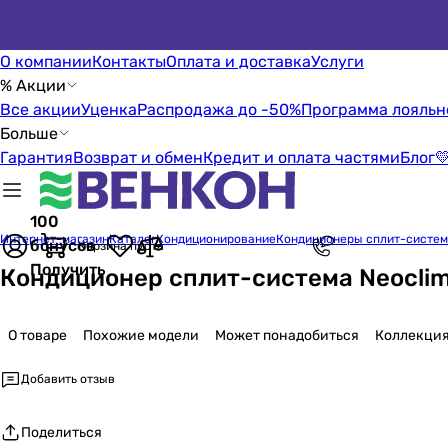
О компании
Контакты
Оплата и доставка
Услуги
% Акции
Все акции
Уценка
Распродажа до -50%
Программа лояльн
Больше
Гарантия
Возврат и обмен
Кредит и оплата частями
Блог

100
Интернет-магазин
Каталог
Кондиционирование
Кондиционеры сплит-систе
бонусов
Корзина пуста
Получить
Кондиционер сплит-система Neocli
О товаре
Похожие модели
Может понадобиться
Коллекци
Добавить отзыв
Поделиться