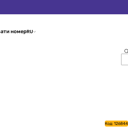
ати номер
RU
Код:
126844