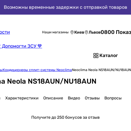
Возможны временные задержки с отправкой товаров
0800 Показ
ости
Киев
Львов
Наши магазины
 Допомогти ЗСУ 💙
Каталог
мы
Кондиционеры сплит-системы Neoclima
Neoclima Neola NS18AUN/NU18AUN
ma Neola NS18AUN/NU18AUN
я
Характеристики
Описание
Видео
Отзывы
Вопросы
Получите
до 250 бонусов за отзыв