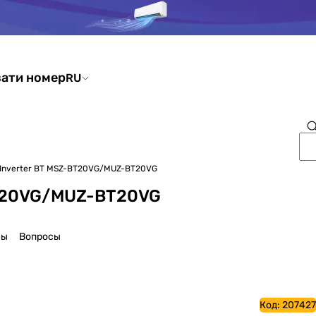
ати номер
RU
sic Inverter BT MSZ-BT20VG/MUZ-BT20VG
-BT20VG/MUZ-BT20VG
вы
Вопросы
Код:
207427