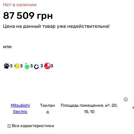
Нет в наличии
87 509 грн
Цена на данный товар уже недействительна!
или
3
3
3
3
3
Mitsubishi
Таилан
Площадь помещения, м²: 20,
Electric
д
15, 10
Все характеристики