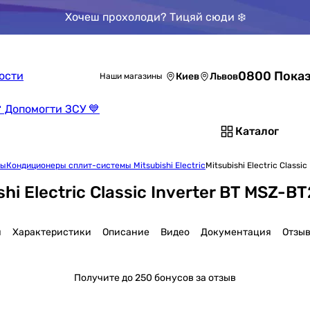
Хочеш прохолоди? Тицяй сюди ❄️
0800 Показ
ости
Киев
Львов
Наши магазины
 Допомогти ЗСУ 💙
Каталог
мы
Кондиционеры сплит-системы Mitsubishi Electric
Mitsubishi Electric Clas
hi Electric Classic Inverter BT MSZ
я
Характеристики
Описание
Видео
Документация
Отзы
Получите
до 250 бонусов за отзыв