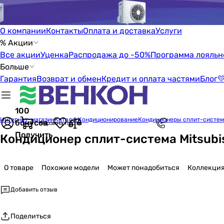
О компании
Контакты
Оплата и доставка
Услуги
% Акции
Все акции
Уценка
Распродажа до -50%
Программа лояльн
Больше
Гарантия
Возврат и обмен
Кредит и оплата частями
Блог

100
Интернет-магазин
Каталог
Кондиционирование
Кондиционеры сплит-систе
бонусов
Корзина пуста
Получить
Кондиционер сплит-система Mitsubis
О товаре
Похожие модели
Может понадобиться
Коллекци
Добавить отзыв
Поделиться