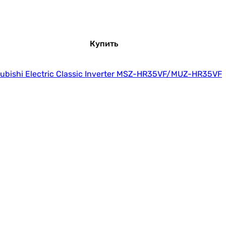
Купить
subishi Electric Classic Inverter MSZ-HR35VF/MUZ-HR35VF
Купить
Mitsubishi Heavy Standard Plus SRK20ZTL-W/SRC20ZTL-W
Купить