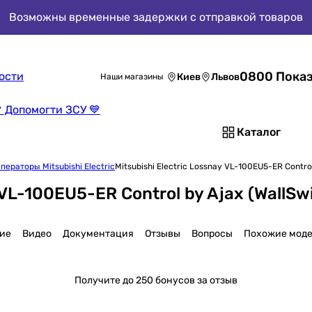
Возможны временные задержки с отправкой товаров
0800 Показ
ости
Киев
Львов
Наши магазины
 Допомогти ЗСУ 💙
Каталог
ераторы Mitsubishi Electric
Mitsubishi Electric Lossnay VL-100EU5-ER Control
 VL-100EU5-ER Control by Ajax (WallSw
ие
Видео
Документация
Отзывы
Вопросы
Похожие мод
Получите
до 250 бонусов за отзыв