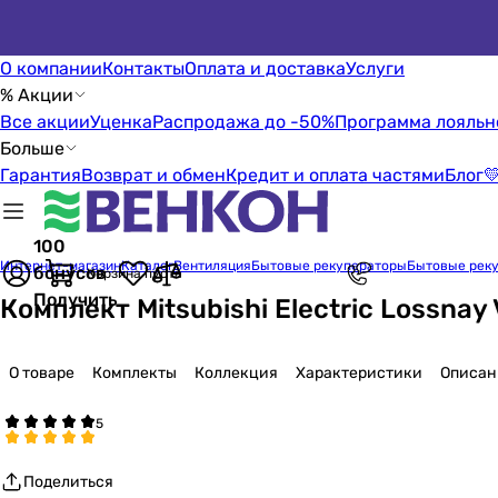
О компании
Контакты
Оплата и доставка
Услуги
% Акции
Все акции
Уценка
Распродажа до -50%
Программа лояльн
Больше
Гарантия
Возврат и обмен
Кредит и оплата частями
Блог

100
Интернет-магазин
Каталог
Вентиляция
Бытовые рекуператоры
Бытовые рекуп
бонусов
Корзина пуста
Получить
Комплект Mitsubishi Electric Lossnay
О товаре
Комплекты
Коллекция
Характеристики
Описан
Поделиться