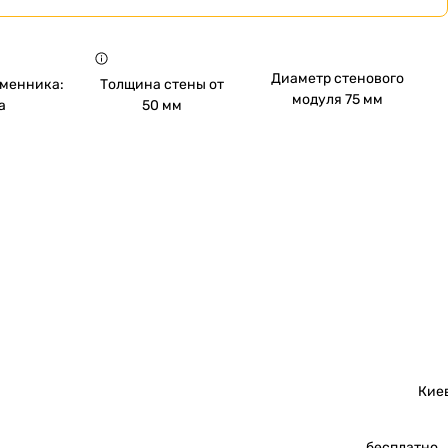
Диаметр стенового
бменника:
Толщина стены от
модуля 75 мм
а
50 мм
Кие
бесплатно