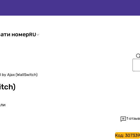
ати номер
RU
 by Ajax (WallSwitch)
itch)
ели
1 отзыв
Код:
307339