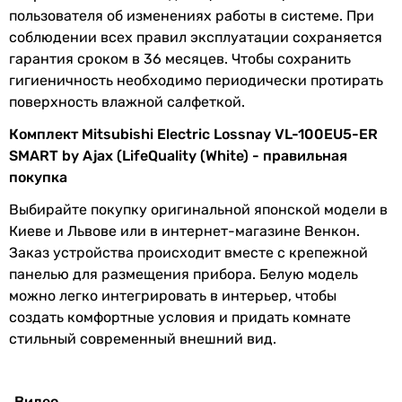
Класс
B
пользователя об изменениях работы в системе. При
энергоэффективности
соблюдении всех правил эксплуатации сохраняется
гарантия сроком в 36 месяцев. Чтобы сохранить
Физические характеристики
гигиеничность необходимо периодически протирать
поверхность влажной салфеткой.
Толщина
50 мм
стены от
Комплект Mitsubishi Electric Lossnay VL-100EU5-ER
SMART by Ajax (LifeQuality (White) - правильная
Диаметр
75 мм
покупка
стенового
Выбирайте покупку оригинальной японской модели в
модуля
Киеве и Львове или в интернет-магазине Венкон.
Ширина
620 мм
Заказ устройства происходит вместе с крепежной
панелью для размещения прибора. Белую модель
Высота
265 мм
можно легко интегрировать в интерьер, чтобы
создать комфортные условия и придать комнате
Глубина
200 мм
стильный современный внешний вид.
Вес
7.5 кг
Видео