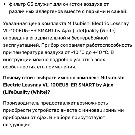
фильтр G3 служит для очистки воздуха от
различных аллергенов вместе с перьями и сажей.
Эффективность
73 %, 80 %
рекуперации
Указанная цена комплекта Mitsubishi Electric Lossnay
тепла
VL-100EU5-ER SMART by Ajax (LifeQuality (White)
оправдана его длительной и бесперебойной
Электропитание
230 В
эксплуатацией. Прибор сохраняет работоспособность
при температуре воздуха от -10 °C до +40 °C. В
Потребляемая
13 Вт, 30 Вт
инструкции можно подробно узнать о всех
мощность
особенностях его применения.
Тип
рекуператор
Почему стоит выбрать именно комплект Mitsubishi
Electric Lossnay VL-100EU5-ER SMART by Ajax
Схема
перекрестный
(LifeQuality (White)?
потока
Производитель предоставляет возможность
воздуха
приобрести устройство вместе с инновационными
приборами от Ajax. В наборе присутствуют
Комплектация
инструкция по эксплуатации,
следующие:
крепежная панель
SmartBracket, рекуператор