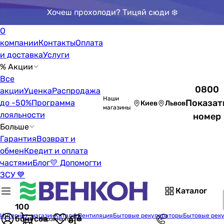
Хочеш прохолоди? Тицяй сюди ❄️
О
компании
Контакты
Оплата
и доставка
Услуги
% Акции
Все
0800
акции
Уценка
Распродажа
Наши
Показат
до -50%
Программа
Киев
Львов
магазины
лояльности
номер
Больше
Гарантия
Возврат и
обмен
Кредит и оплата
частями
Блог
💛 Допомогти
ЗСУ 💙
Каталог
100
Интернет-магазин
Каталог
Вентиляция
Бытовые рекуператоры
Бытовые рекуп
бонусов
Корзина пуста