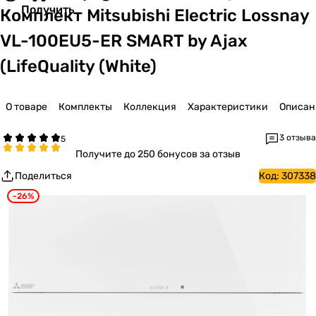
Получить
Комплект Mitsubishi Electric Lossnay
VL-100EU5-ER SMART by Ajax
(LifeQuality (White)
О товаре
Комплекты
Коллекция
Характеристики
Описан
3 отзыва
Получите
до 250 бонусов за отзыв
Поделиться
Код:
307338
-26%