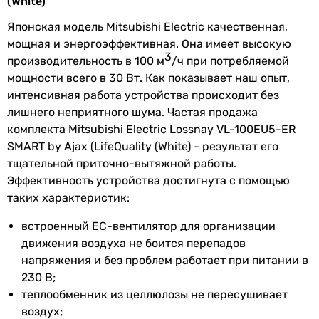
(White)
Монтаж
с улицы
Японская модель Mitsubishi Electric качественная,
наружной
мощная и энергоэффективная. Она имеет высокую
3
решетки
производительность в 100 м
/ч при потребляемой
мощности всего в 30 Вт. Как показывает наш опыт,
Выход
на стену
интенсивная работа устройства происходит без
наружной
лишнего неприятного шума. Частая продажа
решетки
комплекта Mitsubishi Electric Lossnay VL-100EU5-ER
SMART by Ajax (LifeQuality (White) - результат его
Материал
целлюлоза
тщательной приточно-вытяжной работы.
теплообменника
Эффективность устройства достигнута с помощью
таких характеристик:
Режим
приток и вытяжка
, рекуперация
работы
тепла,
рекуперация холода
встроенный ЕС-вентилятор для организации
движения воздуха не боится перепадов
Минимальная
-10 °C
напряжения и без проблем работает при питании в
температура
230 В;
теплообменник из целлюлозы не пересушивает
Максимальная
40 °C
воздух;
температура