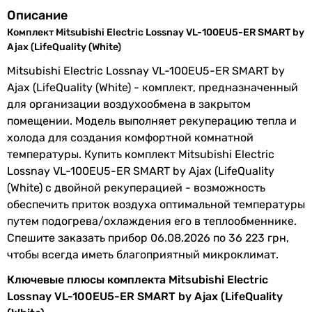
Описание
температуры,
датчик
Комплект Mitsubishi Electric Lossnay VL-100EU5-ER SMART by
углекислого газа
Ajax (LifeQuality (White)
Шум от
стандартный (от 16 до 30
Mitsubishi Electric Lossnay VL-100EU5-ER SMART by
рекуператора
Дб)
Ajax (LifeQuality (White) - комплект, предназначенный
для организации воздухообмена в закрытом
Количество
2 шт
помещении. Модель выполняет рекуперацию тепла и
скоростей
холода для создания комфортной комнатной
температуры. Купить комплект Mitsubishi Electric
Уровень шума
24 дБ, 36.5 дБ
Lossnay VL-100EU5-ER SMART by Ajax (LifeQuality
на расстоянии
(White) с двойной рекуперацией - возможность
3м
обеспечить приток воздуха оптимальной температуры
путем подогрева/охлаждения его в теплообменнике.
Расход воздуха
55 м³/час, 100 м³/час
Спешите заказать прибор 06.08.2026 по 36 223 грн,
в режиме
чтобы всегда иметь благоприятный микроклимат.
рекуперации
Ключевые плюсы комплекта Mitsubishi Electric
Отверстие под
85 мм, 90 мм
Lossnay VL-100EU5-ER SMART by Ajax (LifeQuality
монтаж