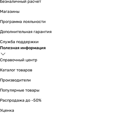
Безналичный расчет
Основные характеристики
Площадь помещения
Магазины
67 м²
Программа лояльности
67 м²
67 м²
Дополнительная гарантия
67 м²
67 м²
Служба поддержки
67 м²
Полезная информация
67 м²
67 м²
Справочный центр
34 м²
Каталог товаров
34 м²
34 м²
Производители
Класс фильтра
Популярные товары
F7 (опция), G3
F7 (опция), G3
Распродажа до -50%
F7 (опция), G3
F7 (опция), G3
Уценка