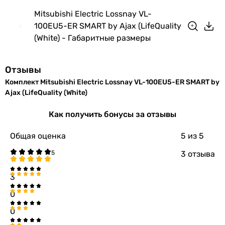
Mitsubishi Electric Lossnay VL-
Вес в упаковке
7.5 кг
100EU5-ER SMART by Ajax (LifeQuality
(White) - Габаритные размеры
Гарантия
Гарантия
36 мес.
Отзывы
Комплект Mitsubishi Electric Lossnay VL-100EU5-ER SMART by
Увидели ошибку в описании или характеристиках?
Ajax (LifeQuality (White)
Сообщите нам об этом!
Как получить бонусы за отзывы
Сообщить об ошибке
Характеристики, комплектация и фотографии Mitsubishi
Общая оценка
5
из 5
Electric Lossnay VL-100EU5-ER SMART by Ajax (LifeQuality
3 отзыва
(White) носят ознакомительный характер и могут изменяться
производителем без уведомления. Магазин не несет
3
ответственности за изменения, внесенные производителем.
0
0