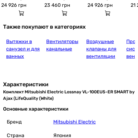
24 926
грн
23 460
грн
24 926
грн
21
Также покупают в категориях
Вытяжки в
Вентиляторы
Воздушные
Прое
санузел и для
канальные
клапаны для
сист
ванных
вентиляции
вент
Характеристики
Комплект Mitsubishi Electric Lossnay VL-100EU5-ER SMART by
Ajax (LifeQuality (White)
Основные характеристики
Бренд
Mitsubishi Electric
Страна
Япония