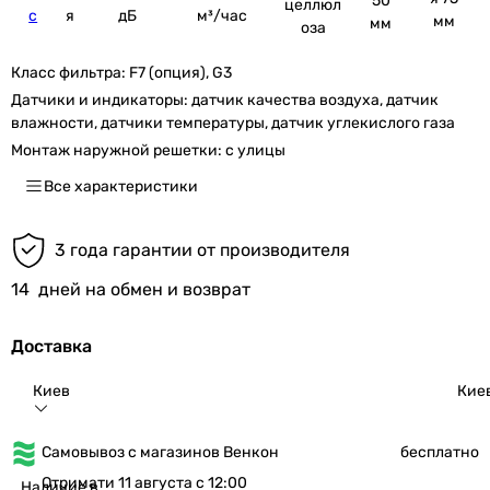
50
целлюл
c
я
дБ
м³/час
мм
мм
оза
Класс фильтра:
F7 (опция), G3
Датчики и индикаторы:
датчик качества воздуха, датчик
влажности, датчики температуры, датчик углекислого газа
Монтаж наружной решетки:
с улицы
Все характеристики
3 года гарантии от производителя
14
дней на обмен и возврат
Доставка
Киев
Кие
Самовывоз с магазинов Венкон
бесплатно
Отримати 11 августа с 12:00
Наличие в