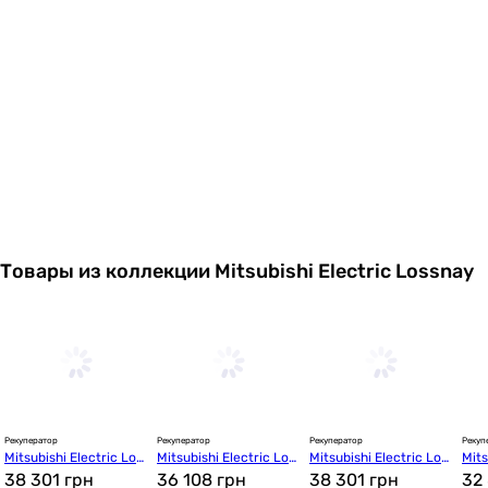
Товары из коллекции Mitsubishi Electric Lossnay
Рекуператор
Рекуператор
Рекуператор
Рекуп
Mitsubishi Electric Los
Mitsubishi Electric Los
Mitsubishi Electric Los
Mits
snay VL-100EU5-E
38 301 грн
snay VL-50SR2-E
36 108 грн
snay VL-100U5-E
38 301 грн
sna
32