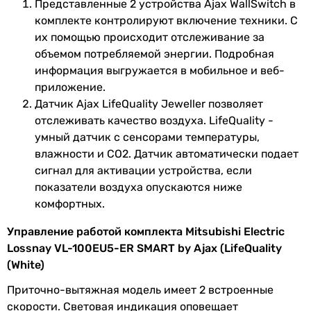
Представленные 2 устройства Ajax WallSwitch в
Mitsubishi Electric Lossnay VL-
комплекте контролируют включение техники. С
100EU5-ER, датчик качества
их помощью происходит отслеживание за
воздуха Ajax LifeQuality
объемом потребляемой энергии. Подробная
Jeweller, реле Ajax WallSwitch
информация выгружается в мобильное и веб-
2шт
приложение.
Датчик Ajax LifeQuality Jeweller позволяет
Тип привода
ручная заслонка
отслеживать качество воздуха. LifeQuality -
внутренней
умный датчик с сенсорами температуры,
заслонки
влажности и CO2. Датчик автоматически подает
Производство
сигнал для активации устройства, если
Япония
показатели воздуха опускаются ниже
Назначение
для квартиры
,
для дома
,
для
комфортных.
подвала
,
для ванной
Управление работой комплекта Mitsubishi Electric
Lossnay VL-100EU5-ER SMART by Ajax (LifeQuality
Коллекции
Mitsubishi Electric Lossnay
(White)
Энергоэффективность
Приточно-вытяжная модель имеет 2 встроенные
скорости. Световая индикация оповещает