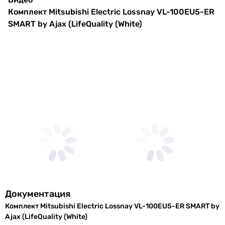
Цвет
белый
Комплект Mitsubishi Electric Lossnay VL-100EU5-ER
внутренней
SMART by Ajax (LifeQuality (White)
панели
Цвет наружной
белый
крышки
Покрытие
глянцевое
панели
Габариты в упаковке
Ширина в
620 мм
упаковке
Высота в
265 мм
упаковке
Документация
Комплект Mitsubishi Electric Lossnay VL-100EU5-ER SMART by
Глубина в
200 мм
Ajax (LifeQuality (White)
упаковке