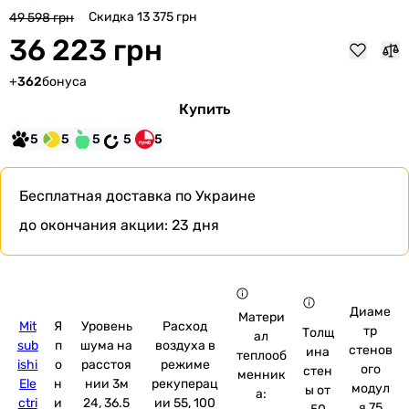
Скидка 13 375 грн
49 598 грн
36 223 грн
+
362
бонуса
Купить
5
5
5
5
5
Бесплатная доставка
по Украине
до окончания акции:
23 дня
Диаме
Матери
Mit
Я
Уровень
Расход
тр
Толщ
ал
sub
п
шума на
воздуха в
стенов
ина
теплооб
ishi
о
расстоя
режиме
ого
стен
менник
Ele
н
нии 3м
рекуперац
модул
ы от
а:
ctri
и
24, 36.5
ии 55, 100
я 75