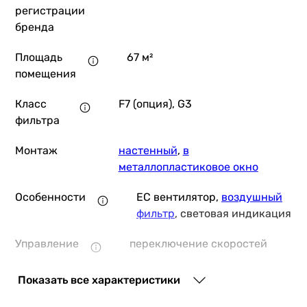
регистрации
бренда
Площадь
67 м²
помещения
Класс
F7 (опция), G3
фильтра
Монтаж
настенный
,
в
металлопластиковое окно
Особенности
ЕС вентилятор,
воздушный
фильтр
, световая индикация
Управление
переключение скоростей
и функции
Показать все характеристики
Датчики и
датчик качества воздуха,
индикаторы
датчик влажности, датчики