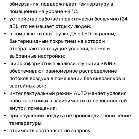
настенный
обмерзания, поддерживает температуру в
температура
Маркировка кондиционера
помещении на уровне +8 °С;
на обогрев
устройство работает практически бесшумно (24
30 тыс. BTU
Макс.
43 °C
дБ), что не мешает отдыху людей;
24 тыс. BTU
температура
в комплект входит пульт ДУ с LED-экраном,
24 тыс. BTU
на
бактерицидным покрытием на котором
24 тыс. BTU
охлаждение
отображаются текущие условия, время и
24 тыс. BTU
выбранные настройки;
18 тыс. BTU
Мин.
18 °C
широкоформатные жалюзи, функция SWING
24 тыс. BTU
температура
обеспечивают равномерное распределение
18 тыс. BTU
на
потоков воздуха в помещении без сквозняков и
18 тыс. BTU
охлаждение
застойных зон;
24 тыс. BTU
интеллектуальный режим AUTO меняет условия
24 тыс. BTU
Макс.
24 °C
работы техники в зависимости от особенностей
Дополнительно
температура
внутри помещения;
-
на обогрев
при осушении воздуха не происходит понижение
-
температуры;
-
Режим
стандартный
стоимость составляет по запросу
-
обогрева
тихий кондиционер