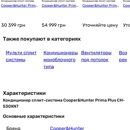
Кондиционер сплит-система
Кондиционер сплит-система
Кондиционер сплит-система
Конди
Cooper&Hunter Prima
Cooper&Hunter Prima
Cooper&Hunter Prima
Coo
27 500
грн
Купить
 Plus CH-S18XN8
 Plus CH-S30XN8
 Plus CH-S07XN7
 Pl
30 399
грн
54 999
грн
Уточняйте цену
Ут
Clair BASIC-24A-R410
Также покупают в категориях
Мульти сплит
Кондиционеры
Вентиляторы
Воз
35 816
грн
Купить
системы
моноблочного
под потолок
реку
типа
Nordis Alfa NDI-A18ONF/ NDO-A18ONF
Характеристики
Кондиционер сплит-система Cooper&Hunter Prima Plus CH-
27 590
грн
Купить
S30XN7
Основные характеристики
TCL TAC-18CHSA/XAB1 ON/OFF WI-FI Ready
Бренд
Cooper&Hunter