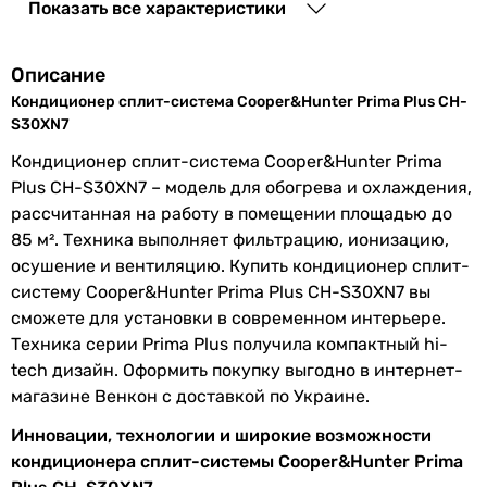
фреона
Показать все характеристики
Основные характеристики
Производство
Китай
Площадь помещения
Описание
80 м²
Серия
Prima Plus
Кондиционер сплит-система Cooper&Hunter Prima Plus CH-
60 м²
S30XN7
75 м²
Мощность и эффективность
Кондиционер сплит-система Cooper&Hunter Prima
70 м²
Plus CH-S30XN7 – модель для обогрева и охлаждения,
60 м²
Мощность
8 кВт
рассчитанная на работу в помещении площадью до
50 м²
охлаждения
85 м². Техника выполняет фильтрацию, ионизацию,
70 м²
осушение и вентиляцию. Купить кондиционер сплит-
55 м²
Мощность
8.5 кВт
систему Cooper&Hunter Prima Plus CH-S30XN7 вы
55 м²
обогрева
сможете для установки в современном интерьере.
60 м²
Техника серии Prima Plus получила компактный hi-
70 м²
Класс
A
tech дизайн. Оформить покупку выгодно в интернет-
энергоэффективности
Тип компрессора
магазине Венкон с доставкой по Украине.
обычный
EER
3.32
обычный
Инновации, технологии и широкие возможности
обычный
кондиционера сплит-системы Cooper&Hunter Prima
COP
3.62
обычный