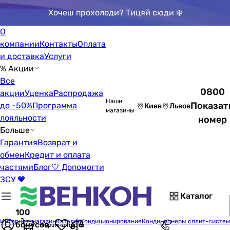
Хочеш прохолоди? Тицяй сюди ❄️
О
компании
Контакты
Оплата
и доставка
Услуги
% Акции
Все
0800
акции
Уценка
Распродажа
Наши
Показат
до -50%
Программа
Киев
Львов
магазины
лояльности
номер
Больше
Гарантия
Возврат и
обмен
Кредит и оплата
частями
Блог
💛 Допомогти
ЗСУ 💙
Каталог
100
Интернет-магазин
Каталог
Кондиционирование
Кондиционеры сплит-систе
бонусов
Корзина пуста