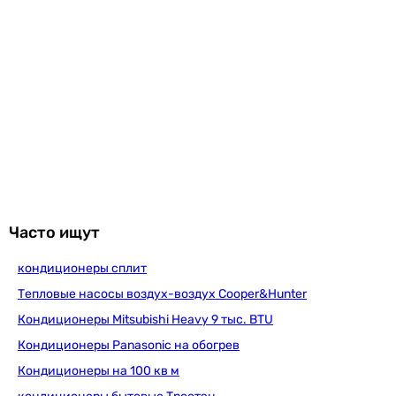
7.2 кВт
Характеристики, комплектация и фотографии Cooper&Hunter
Prima Plus CH-S30XN7 носят ознакомительный характер и
5.19 кВт
могут изменяться производителем без уведомления.
5.42 кВт
Магазин не несет ответственности за изменения,
6.7 кВт
внесенные производителем.
7.2 кВт
Класс энергоэффективности
A
A
A
A
A++
Часто ищут
A
A
кондиционеры сплит
A
Тепловые насосы воздух-воздух Cooper&Hunter
A
Кондиционеры Mitsubishi Heavy 9 тыс. BTU
A
Кондиционеры Panasonic на обогрев
A
Кондиционеры на 100 кв м
EER