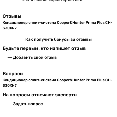
внутренний блок, батарейки, инструкция, пульт ДУ, на
Глубина
245 мм
внутренний блок кондиционера, наружный блок кондици
внутреннего
Отзывы
-
блока
Кондиционер сплит-система Cooper&Hunter Prima Plus CH-
внутренний блок кондиционера, наружный блок кондици
S30XN7
-
Вес
16.5 кг
Серия
внутреннего
Как получить бонусы за отзывы
Prima Plus
блока
Будьте первым, кто напишет отзыв
Luna
Alfa
Цвет
белый
Добавить свой отзыв
Integra
Expert EU
Внешний блок
Вопросы
Basic
Basic
Ширина
965 мм
Кондиционер сплит-система Cooper&Hunter Prima Plus CH-
S30XN7
Alfa
наружного
Elite Xab1 On/Off Wi-Fi Ready
блока
На вопросы отвечают эксперты
Integra
Задать вопрос
Высота
700 мм
-
наружного
Мощность и эффективность
блока