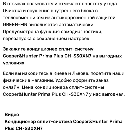
В отзывах пользователи отмечают простоту ухода.
тихий кондиционер
Уровень шума
Очистка и осушение внутреннего блока с
-
теплообменником из антикоррозионной защитой
-
Уровень шума
38 дБ, 41 дБ, 44 дБ
GREEN-FIN выполняется автоматически.
дизайнерский кондиционер
внут. блока
Предусмотрена функция самодиагностики,
-
перезапуска с сохранением настроек.
дизайнерский кондиционер
Уровень шума
55 дБ
нар. блока
Тип фреона
Закажите кондиционер сплит-систему
Cooper&Hunter Prima Plus CH-S30XN7 на выгодных
R-410A
Функциональность
условиях
R-410A
R-410A
Если вы находитесь в Киеве и Львове, посетите наши
Функции
ионизация
,
таймер 24 часа
,
R-410A
физические магазины. Удобно оформить заказ
ночной режим работы
,
R-410A
онлайн. Цена кондиционера сплит-системы
самоочистка
R-32
Cooper&Hunter Prima Plus CH-S30XN7 у нас выгодная.
R-410A
Дополнительные
защита от замерзания
R-410A
функции
R-410A
Видео
R-410A
Кондиционер сплит-система Cooper&Hunter Prima
Монтаж
R-410A
Plus CH-S30XN7