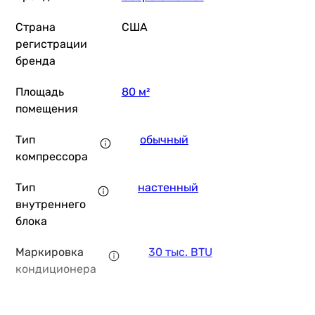
Страна
США
регистрации
29 899
грн
бренда
Купить
Площадь
80 м²
Tosot Integra GZ-24VS
помещения
Тип
обычный
компрессора
32 299
грн
Купить
Тип
настенный
внутреннего
блока
TCL TAC-24CHSA/XAB1 ON/OFF WI-FI Ready
Маркировка
30 тыс. BTU
кондиционера
36 899
грн
Купить
Тип
R-410A