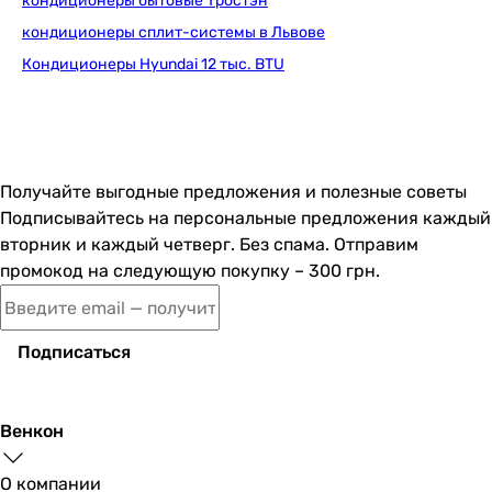
кондиционеры бытовые Тростэн
3.32
3.21
кондиционеры сплит-системы в Львове
3.21
Кондиционеры Hyundai 12 тыс. BTU
3.21
3.2
3.31
3.3
3.21
Получайте выгодные предложения и полезные советы
3.23
Подписывайтесь на персональные предложения каждый
-
вторник и каждый четверг. Без спама. Отправим
3.22
промокод на следующую покупку – 300 грн.
COP
3.62
Подписаться
3.61
3.61
3.61
Венкон
3.61
3.74
О компании
3.7