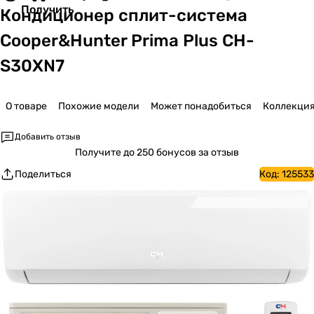
Получить
Кондиционер сплит-система
Cooper&Hunter Prima Plus CH-
S30XN7
О товаре
Похожие модели
Может понадобиться
Коллекци
Добавить отзыв
Получите
до 250 бонусов за отзыв
Поделиться
Код:
125533