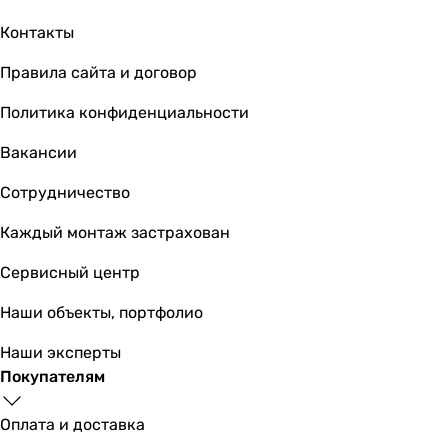
3.61
Контакты
3.61
-
Правила сайта и договор
3.63
Политика конфиденциальности
Расход воздуха внутреннего блока
1200 м³/час
Вакансии
900, 800, 700, 600 м³/час
1050 м³/час
Сотрудничество
950 м³/час
Каждый монтаж застрахован
950 м³/час
860 м³/час
Сервисный центр
850 м³/час
800 м³/час
Наши объекты, портфолио
800 м³/час
Наши эксперты
-
Покупателям
850 м³/час
Потребляемая номинальная мощность
Оплата и доставка
2.48, 2.35 кВт