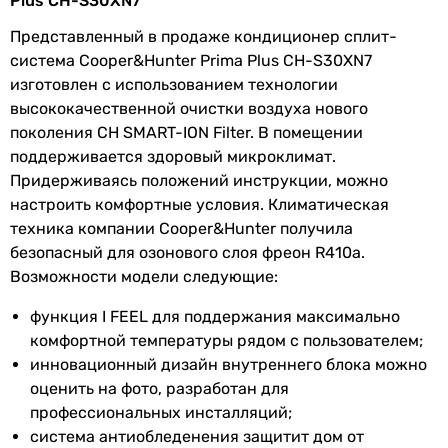
Plus CH-S30XN7
обычный
Представленный в продаже кондиционер сплит-
обычный
Расход воздуха
1200 м³/час
система Cooper&Hunter Prima Plus CH-S30XN7
обычный
внутреннего
изготовлен с использованием технологии
обычный
блока
высококачественной очистки воздуха нового
обычный
поколения CH SMART-ION Filter. В помещении
Потребляемая
2.48 кВт, 2.35 кВт
обычный
поддерживается здоровый микроклимат.
номинальная
обычный
Придерживаясь положений инструкции, можно
мощность
Тип внутреннего блока
настроить комфортные условия. Климатическая
настенный
техника компании Cooper&Hunter получила
Электропитание
настенный
безопасный для озонового слоя фреон R410a.
настенный
Возможности модели следующие:
Электропитание
230 В
настенный
настенный
функция I FEEL для поддержания максимально
Режимы работы и температуры
настенный
комфортной температуры рядом с пользователем;
настенный
инновационный дизайн внутреннего блока можно
Режим
охлаждение и обогрев
,
настенный
оценить на фото, разработан для
работы
осушение
настенный
профессиональных инсталляций;
настенный
система антиобледенения защитит дом от
Мин.
-7 °C