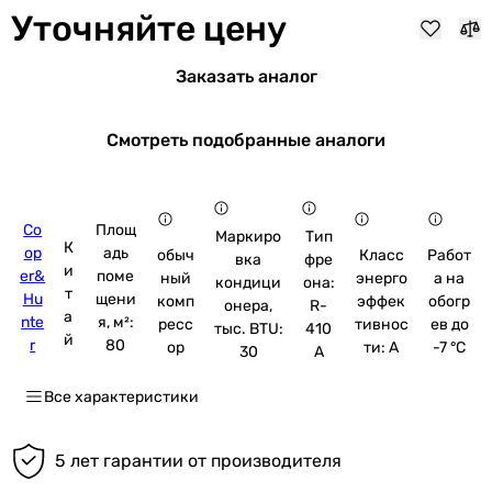
Уточняйте цену
Заказать аналог
Смотреть подобранные аналоги
Co
Площ
Маркиро
Тип
К
op
адь
обыч
Класс
Работ
вка
фре
и
er&
поме
ный
энерго
а на
кондици
она:
т
Hu
щени
комп
эффек
обогр
онера,
R-
а
nte
я, м²:
ресс
тивнос
ев до
тыс. BTU:
410
й
r
80
ор
ти: A
-7 °C
30
A
Все характеристики
5 лет гарантии от производителя