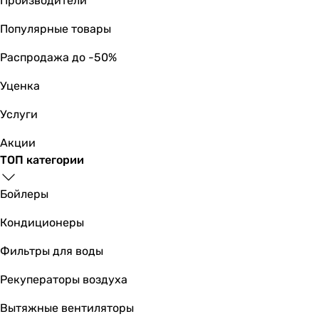
Производители
230 В
230 В
Популярные товары
230 В
Распродажа до -50%
230 В
Номинальная сила тока
Уценка
-
-
Услуги
10,4, 16,8 А
Акции
-
ТОП категории
-
-
Бойлеры
-
7,4, 12 А
Кондиционеры
-
-
Фильтры для воды
-
Рекуператоры воздуха
Режимы работы и температуры
Режим работы
Вытяжные вентиляторы
охлаждение и обогрев, осушение