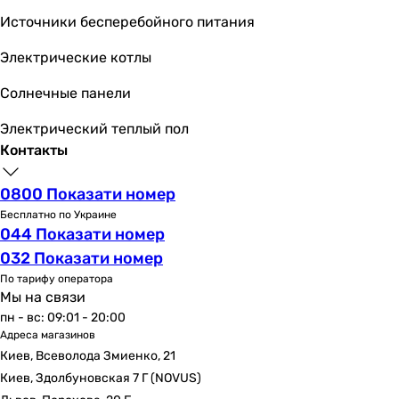
охлаждение и обогрев, осушение
Источники бесперебойного питания
охлаждение и обогрев, осушение, вентиляция
Электрические котлы
вентиляция, осушение, охлаждение и обогрев
вентиляция, осушение, охлаждение и обогрев
Солнечные панели
вентиляция, осушение, охлаждение и обогрев
вентиляция, осушение, охлаждение и обогрев
Электрический теплый пол
охлаждение и обогрев, осушение, вентиляция
Контакты
охлаждение и обогрев, осушение, вентиляция
вентиляция, осушение, охлаждение и обогрев
0800 Показати номер
охлаждение и обогрев, осушение, вентиляция
Бесплатно по Украине
044 Показати номер
Мин. температура на обогрев
032 Показати номер
-7 °C
-7 °C
По тарифу оператора
Мы на связи
-7 °C
пн - вс: 09:01 - 20:00
-15 °C
Адреса магазинов
-7 °C
Киев, Всеволода Змиенко, 21
-7 °C
Киев, Здолбуновская 7 Г (NOVUS)
-7 °C