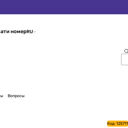
ати номер
RU
вы
Вопросы
Код:
125711