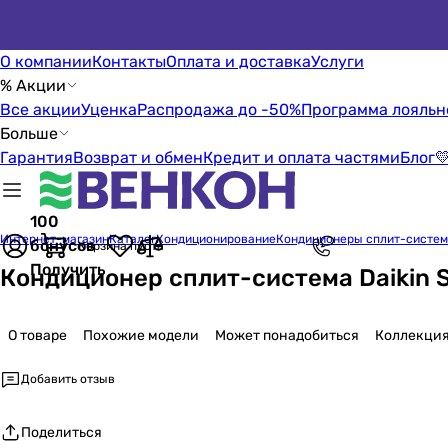
О компании
Контакты
Оплата и доставка
Услуги
% Акции
Все акции
Уценка
Распродажа до -50%
Программа лояльн
Больше
Гарантия
Возврат и обмен
Кредит и оплата частями
Блог

100
Интернет-магазин
Каталог
Кондиционирование
Кондиционеры сплит-систе
бонусов
Корзина пуста
Получить
Кондиционер сплит-система Daikin 
О товаре
Похожие модели
Может понадобиться
Коллекци
Добавить отзыв
Поделиться