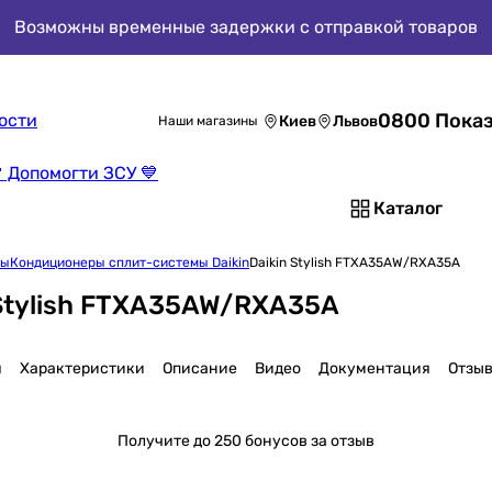
Возможны временные задержки с отправкой товаров
0800 Показ
ости
Киев
Львов
Наши магазины
 Допомогти ЗСУ 💙
Каталог
мы
Кондиционеры сплит-системы Daikin
Daikin Stylish FTXA35AW/RXA35A
Stylish FTXA35AW/RXA35A
я
Характеристики
Описание
Видео
Документация
Отзы
Получите
до 250 бонусов за отзыв