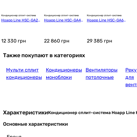
Кондиционер сплит-система
Кондиционер сплит-система
Кондиционер сплит-система
Hoapp Line HSC-GA28
Hoapp Line HSC-GA49
Hoapp Line HSC-GA65
27 984
грн
VA/HMC-GA28VA
VA/HMC-GA49VA
VA/HMC-GA65VA
12 330
грн
22 860
грн
29 385
грн
Также покупают в категориях
Мульти сплит
Кондиционеры
Вентиляторы
Реку
16 588
грн
кондиционеры
моноблоки
потолочные
для
вент
Характеристики
Кондиционер сплит-система Hoapp Lin
17 355
Основные характеристики
грн
Бренд