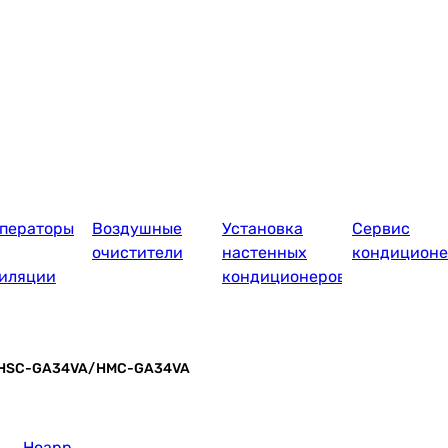
ператоры
Воздушные
Установка
Сервис
очистители
настенных
кондиционе
иляции
кондиционеров
e HSC-GA34VA/HMC-GA34VA
Hoapp