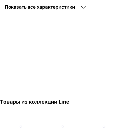
27 590
грн
Показать все характеристики
16 847
грн
Товары из коллекции Line
17 100
грн