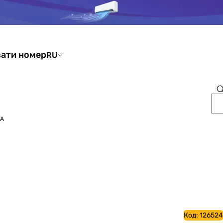
ати номер
RU
VA
Код:
126524