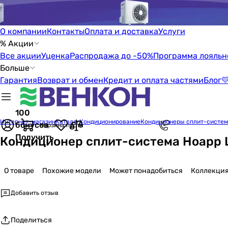
О компании
Контакты
Оплата и доставка
Услуги
% Акции
Все акции
Уценка
Распродажа до -50%
Программа лояльн
Больше
Гарантия
Возврат и обмен
Кредит и оплата частями
Блог

100
Интернет-магазин
Каталог
Кондиционирование
Кондиционеры сплит-систе
бонусов
Корзина пуста
Получить
Кондиционер сплит-система Hoapp
О товаре
Похожие модели
Может понадобиться
Коллекци
Добавить отзыв
Поделиться