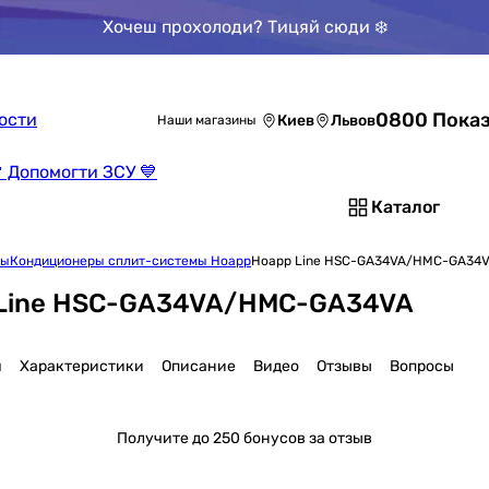
Хочеш прохолоди? Тицяй сюди ❄️
0800 Показ
ости
Киев
Львов
Наши магазины
 Допомогти ЗСУ 💙
Каталог
мы
Кондиционеры сплит-системы Hoapp
Hoapp Line HSC-GA34VA/HMC-GA34
 Line HSC-GA34VA/HMC-GA34VA
я
Характеристики
Описание
Видео
Отзывы
Вопросы
Получите
до 250 бонусов за отзыв