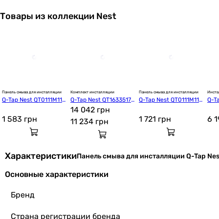
Товары из коллекции Nest
Панель смыва для инсталляции
Комплект инсталляции
Панель смыва для инсталляции
Инста
Q-Tap Nest QT0111M111
Q-Tap Nest QT16335179
Q-Tap Nest QT0111M11V
Q-T
11SAT
W45155
14 042 грн
1146MB
5
1 583
грн
1 721
грн
6 
11 234
грн
Характеристики
Панель смыва для инсталляции Q-Tap Ne
Основные характеристики
Бренд
Страна регистрации бренда