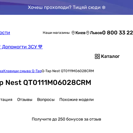
Хочеш прохолоди? Тицяй сюди ❄️
0800 Показ
ости
Киев
Львов
Наши магазины
 Допомогти ЗСУ 💙
Каталог
ва
Клавиши смыва Q-Tap
Q-Tap Nest QT0111M06028CRM
ap Nest QT0111M06028CRM
тация
Отзывы
Вопросы
Похожие модели
Получите
до 250 бонусов за отзыв