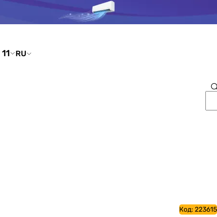
ати номер
RU
Код:
223615