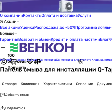
О компании
Контакты
Оплата и доставка
Услуги
% Акции
Все акции
Уценка
Распродажа до -50%
Программа лояльн
Больше
Гарантия
Возврат и обмен
Кредит и оплата частями
Блог

100
Интернет-магазин
Каталог
Сантехника
Сантехника для туалета
Клавиши смы
бонусов
Корзина пуста
Получить
Панель смыва для инсталляции Q-T
О товаре
Коллекция
Характеристики
Описание
Докумен
Добавить отзыв
Поделиться