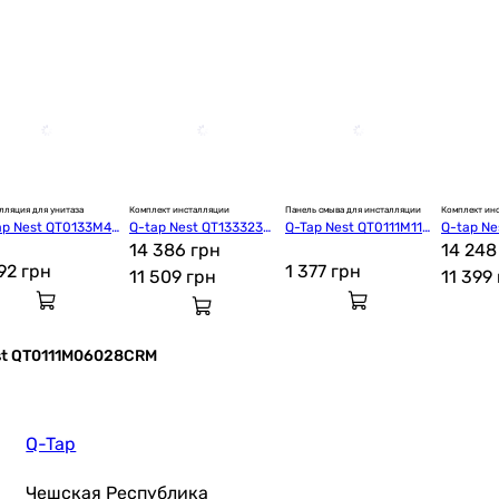
лляция для унитаза
Комплект инсталляции
Панель смыва для инсталляции
Комплект ин
ap Nest QT0133M42
Q-tap Nest QT1333238
Q-Tap Nest QT0111M111
Q-tap Ne
1AW47504
14 386 грн
10W
1AW4749
14 248
192
грн
1 377
грн
11 509
грн
11 399
st QT0111M06028CRM
Q-Tap
Чешская Республика