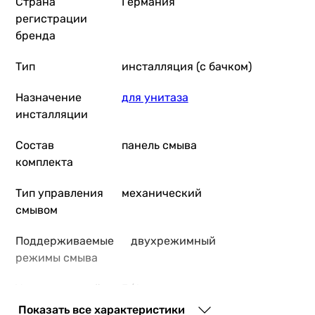
Страна
Германия
регистрации
бренда
Тип
инсталляция (с бачком)
Назначение
для унитаза
инсталляции
Состав
панель смыва
комплекта
Тип управления
механический
смывом
Поддерживаемые
двухрежимный
режимы смыва
Установленный
3/6 л, возможность
объем слива
регулировки
Показать все характеристики