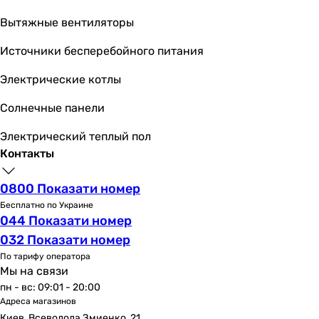
панель смыва
Вытяжные вентиляторы
панель смыва
Тип управления смывом
Источники бесперебойного питания
механический
Электрические котлы
механический
механический
Солнечные панели
механический
механический
Электрический теплый пол
механический
Контакты
механический
механический
0800 Показати номер
механический
Бесплатно по Украине
механический
044 Показати номер
механический
032 Показати номер
Поддерживаемые режимы смыва
По тарифу оператора
двухрежимный
Мы на связи
двухрежимный
пн - вс: 09:01 - 20:00
Адреса магазинов
двухрежимный
Киев, Всеволода Змиенко, 21