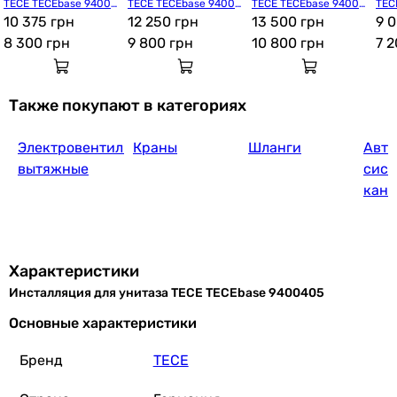
TECE TECEbase 94004
TECE TECEbase 94004
TECE TECEbase 94004
TEC
06
10 375 грн
12
12 250 грн
14
13 500 грн
01
9 
8 300
грн
9 800
грн
10 800
грн
7 
Также покупают в категориях
Электровентиляторы
Краны
Шланги
Авт
вытяжные
сис
кана
Характеристики
Инсталляция для унитаза TECE TECEbase 9400405
Основные характеристики
Бренд
TECE