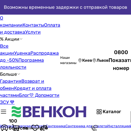
Возможны временные задержки с отправкой товаров
О
компании
Контакты
Оплата
и доставка
Услуги
% Акции
Все
0800
акции
Уценка
Распродажа
Наши
Показат
до -50%
Программа
Киев
Львов
магазины
лояльности
номер
Больше
Гарантия
Возврат и
обмен
Кредит и оплата
частями
Блог
💛 Допомогти
ЗСУ 💙
Каталог
100
Интернет-магазин
Каталог
Сантехника
Сантехника для туалета
Инсталляции
бонусов
Корзина пуста