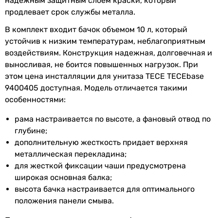
надежным защитным слоем краски, который
крепления, крепежные
продлевает срок службы металла.
шпильки, панель смыва
В комплект входит бачок объемом 10 л, который
устойчив к низким температурам, неблагоприятным
Физические характеристики
воздействиям. Конструкция надежная, долговечная и
выносливая, не боится повышенных нагрузок. При
Цвет панели
хром
этом цена инсталляции для унитаза TECE TECEbase
смыва
9400405 доступная. Модель отличается такими
Высота
1120 мм, 1320 мм
особенностями:
инсталляции
рама настраивается по высоте, а фановый отвод по
глубине;
Ширина
500 мм
дополнительную жесткость придает верхняя
инсталляции
металлическая перекладина;
Глубина
150 мм, 160 мм
для жесткой фиксации чаши предусмотрена
инсталляции
широкая основная балка;
высота бачка настраивается для оптимального
Гарантия
положения панели смыва.