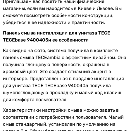
Приглашаем вас посетить наши физические
Гарантия
120 мес.
магазины, если вы находитесь в Киеве и Львове. Вы
сможете посмотреть особенности конструкции,
Увидели ошибку в описании или характеристиках?
убедиться в ее надежности и практичности.
Сообщите нам об этом!
Сообщить об ошибке
Панель смыва инсталляции для унитаза TECE
TECEbase 9400405и ее особенности
Характеристики, комплектация и фотографии TECE
TECEbase 9400405 носят ознакомительный характер и могут
Как видно на фото, система получила в комплекте
изменяться производителем без уведомления. Магазин не
панель смыва TECEambia с эффектным дизайном. Она
несет ответственности за изменения, внесенные
получила глянцевую поверхность, окрашена в
производителем.
хромовый цвет. Это создает стильный акцент в
интерьере. Представленная в продаже инсталляция
для унитаза TECE TECEbase 9400405 получила
шумопоглощающую прокладку и малый ход клавиш
для комфорта пользователя.
Характеристики настройки смыва можно задать в
соответствии с потребностями пользователя. Малый
смыв стандартный, установлен по умолчанию на