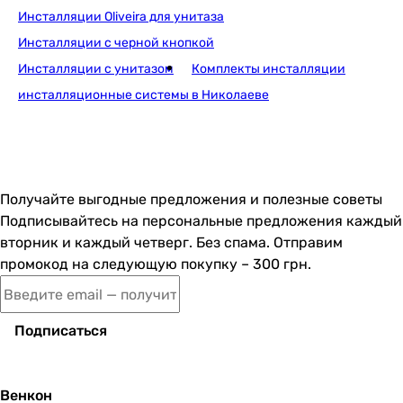
Инсталляции Oliveira для унитаза
Инсталляции с черной кнопкой
8 266
грн
Купить
Инсталляции с унитазом
Комплекты инсталляции
инсталляционные системы в Николаеве
Viega Prevista Dry 771973+678630+773717
Получайте выгодные предложения и полезные советы
15 080
грн
Купить
Подписывайтесь на персональные предложения каждый
вторник и каждый четверг. Без спама. Отправим
промокод на следующую покупку – 300 грн.
Viega Prevista Dry 771973+678630+773748
Подписаться
15 080
грн
Купить
Венкон