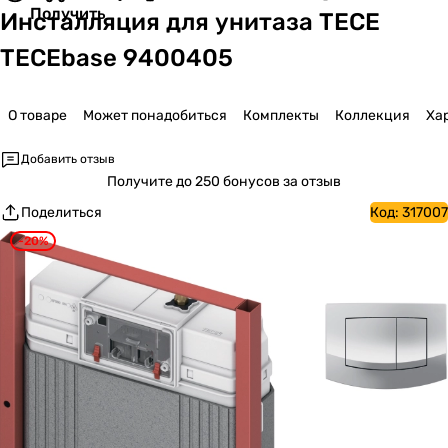
Получить
Инсталляция для унитаза TECE
TECEbase 9400405
О товаре
Может понадобиться
Комплекты
Коллекция
Ха
Добавить отзыв
Получите
до 250 бонусов за отзыв
Поделиться
Код:
317007
-20%