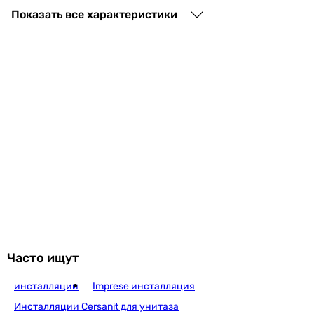
9 800
грн
Купить
Показать все характеристики
TECE TECEbase 9400400
8 100
грн
Купить
TECE TECEbase 9400414
10 800
грн
Купить
Часто ищут
инсталляции
Imprese инсталляция
Imprese i8120
Инсталляции Cersanit для унитаза