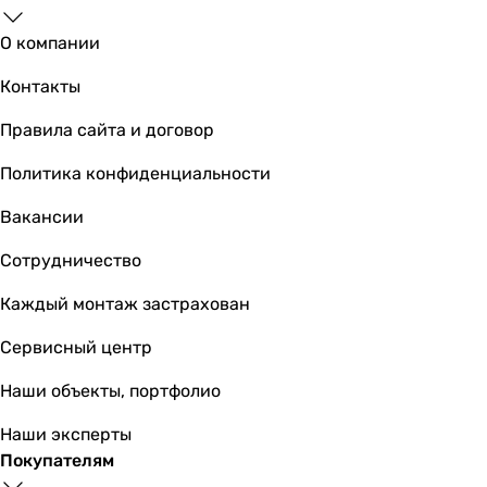
Imprese i9109
О компании
Контакты
Правила сайта и договор
8 060
грн
Купить
Политика конфиденциальности
Viega Prevista Dry 771973+678630+773762
Вакансии
Сотрудничество
Каждый монтаж застрахован
15 080
грн
Купить
Сервисный центр
Imprese i-Frame 3в1 i9120C
Наши объекты, портфолио
Наши эксперты
Покупателям