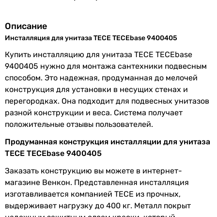
воды
Описание
Объем сливного
10 л
бачка
Инсталляция для унитаза TECE TECEbase 9400405
Купить инсталляцию для унитаза TECE TECEbase
Особенности
регулировка высоты
9400405 нужно для монтажа сантехники подвесным
модели
инсталляции, регулировка
способом. Это надежная, продуманная до мелочей
глубины инсталляции
конструкция для установки в несущих стенах и
перегородках. Она подходит для подвесных унитазов
Расстояние
180 мм, 230 мм
разной конструкции и веса. Система получает
между
положительные отзывы пользователей.
креплениями
Продуманная конструкция инсталляции для унитаза
Коллекции
TECEbase
TECE TECEbase 9400405
Кнопка смыва
механическая
Заказать конструкцию вы можете в интернет-
магазине Венкон. Представленная инсталляция
Комплектация
коробка монтажная, сливной
изготавливается компанией TECE из прочных,
бачок, патрубки для
выдерживает нагрузку до 400 кг. Металл покрыт
подключения к унитазу,