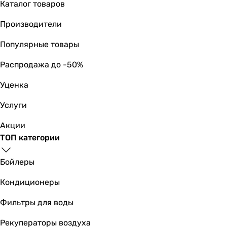
Каталог товаров
для унитаза
для унитаза
Производители
для унитаза
для унитаза
Популярные товары
для унитаза
Распродажа до -50%
для унитаза
для унитаза
Уценка
для унитаза
для унитаза
Услуги
Состав комплекта
Акции
панель смыва
ТОП категории
панель смыва
панель смыва
Бойлеры
панель смыва
панель смыва
Кондиционеры
панель смыва
панель смыва
Фильтры для воды
панель смыва
Рекуператоры воздуха
панель смыва