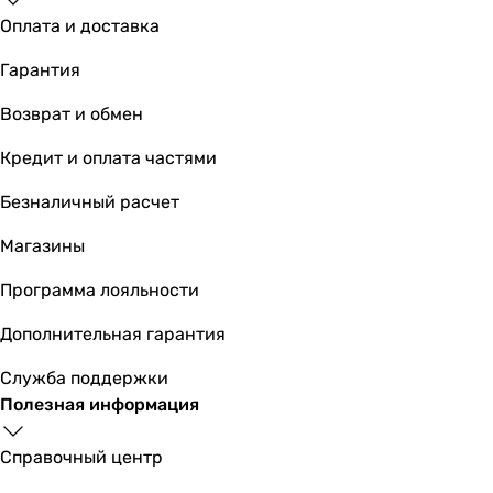
8 266
грн
Купить
Оплата и доставка
Гарантия
Основные характеристики
Тип
Возврат и обмен
инсталляция (с бачком)
Кредит и оплата частями
инсталляция (с бачком)
инсталляция (с бачком)
Безналичный расчет
инсталляция (с бачком)
инсталляция (с бачком)
Магазины
инсталляция (с бачком)
Программа лояльности
инсталляция (с бачком)
инсталляция (с бачком)
Дополнительная гарантия
инсталляция (с бачком)
инсталляция (с бачком)
Служба поддержки
инсталляция (с бачком)
Полезная информация
Назначение инсталляции
для унитаза
Справочный центр
для унитаза