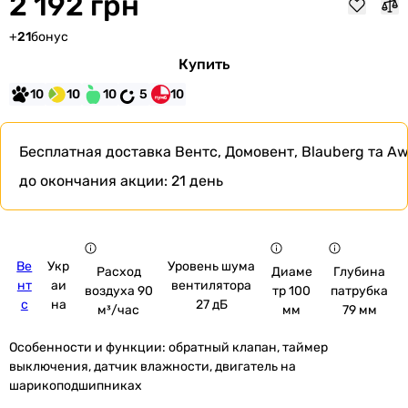
2 192 грн
+
21
бонус
Купить
10
10
10
5
10
Бесплатная доставка
Вентс, Домовент, Blauberg та Aw
до окончания акции:
21 день
Ве
Укр
Уровень шума
Расход
Диаме
Глубина
нт
аи
вентилятора
воздуха 90
тр 100
патрубка
с
на
27 дБ
м³/час
мм
79 мм
Особенности и функции:
обратный клапан, таймер
выключения, датчик влажности, двигатель на
шарикоподшипниках