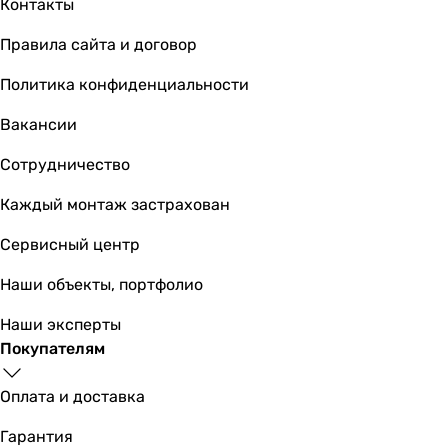
Контакты
1 шт
Правила сайта и договор
1 шт
Покрытие
Политика конфиденциальности
глянцевое
глянцевое
Вакансии
Производство
Сотрудничество
Украина
Украина
Каждый монтаж застрахован
Электропитание
230 В
Сервисный центр
230 В
Наши объекты, портфолио
Номинальный ток
0.05 А
Наши эксперты
0.05 А
Покупателям
Частота тока
50, 60 Гц
Оплата и доставка
50 Гц
Класс защиты
Гарантия