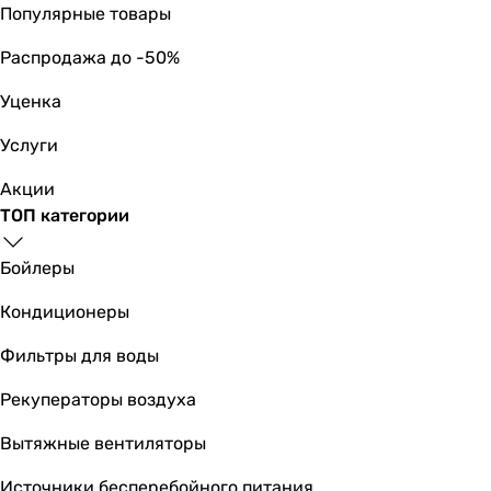
Ширина передней панели
Популярные товары
151 мм
150 мм
Распродажа до -50%
Высота передней панели
Уценка
151 мм
150 мм
Услуги
Глубина передней панели
Акции
36 мм
ТОП категории
23 мм
Вес
Бойлеры
-
0.45 кг
Кондиционеры
Габариты в упаковке
Фильтры для воды
Ширина в упаковке
151 мм
Рекуператоры воздуха
110 мм
Высота в упаковке
Вытяжные вентиляторы
151 мм
Источники бесперебойного питания
155 мм