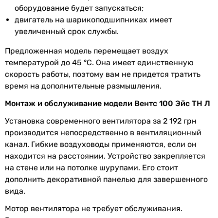
оборудование будет запускаться;
перемещаемого
двигатель на шарикоподшипниках имеет
воздуха
увеличенный срок службы.
Максимальная
45 °C
Предложенная модель перемещает воздух
температура
температурой до 45 °C. Она имеет единственную
перемещаемого
скорость работы, поэтому вам не придется тратить
воздуха
время на дополнительные размышления.
Количество
1 шт
Монтаж и обслуживание модели Вентс 100 Эйс ТН Л
скоростей
Установка современного вентилятора за 2 192 грн
Покрытие
глянцевое
производится непосредственно в вентиляционный
канал. Гибкие воздуховоды применяются, если он
Производство
Украина
находится на расстоянии. Устройство закрепляется
на стене или на потолке шурупами. Его стоит
Электропитание
230 В
дополнить декоративной панелью для завершенного
вида.
Номинальный
0.05 А
ток
Мотор вентилятора не требует обслуживания.