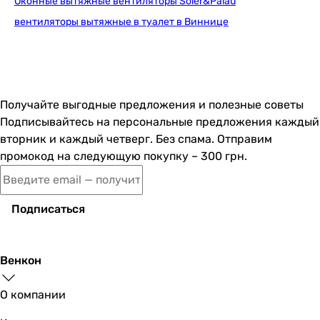
Дополнительно
Оконные вытяжные вентиляторы Soler&Palau
декоративная панель (опция)
вентиляторы вытяжные в туалет в Виннице
-
Материал обратного клапана
полиэтилен
полиэтилен
Получайте выгодные предложения и полезные советы
Настройки таймера задержки выключения
Подписывайтесь на персональные предложения каждый
от 2 до 30 минут (регулируемый)
вторник и каждый четверг. Без спама. Отправим
от 2 до 30 минут (регулируемый)
промокод на следующую покупку – 300 грн.
Настройки регулировки датчика влажности
от 60 до 90 %
от 60 до 90 %
Подписаться
Минимальная температура перемещаемого воздуха
1 °C
1 °C
Венкон
Максимальная температура перемещаемого воздуха
45 °C
О компании
40 °C
Количество скоростей