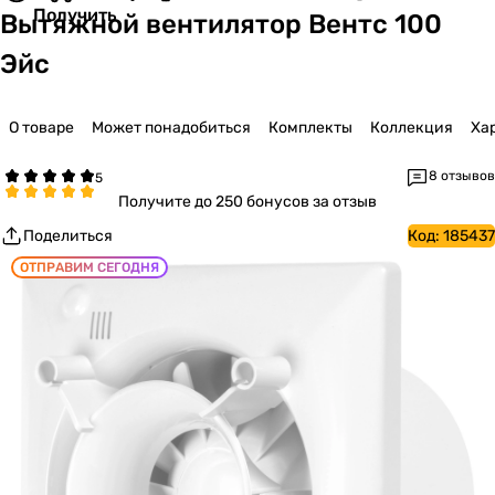
Получить
Вытяжной вентилятор Вентс 100
Эйс
О товаре
Может понадобиться
Комплекты
Коллекция
Ха
8 отзывов
Получите
до 250 бонусов за отзыв
Поделиться
Код:
185437
ОТПРАВИМ СЕГОДНЯ