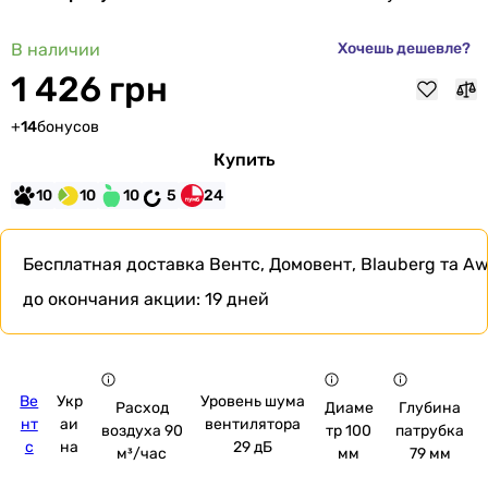
В наличии
Хочешь дешевле?
1 426 грн
+
14
бонусов
Купить
10
10
10
5
24
Бесплатная доставка
Вентс, Домовент, Blauberg та Aw
до окончания акции:
19 дней
Ве
Укр
Уровень шума
Расход
Диаме
Глубина
нт
аи
вентилятора
воздуха 90
тр 100
патрубка
с
на
29 дБ
м³/час
мм
79 мм