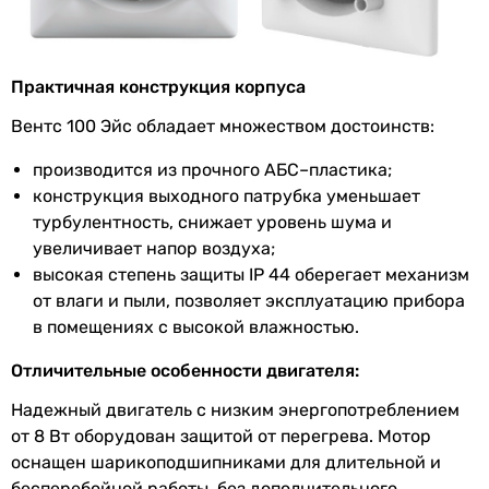
Количество
1 шт
скоростей
Покрытие
глянцевое
Практичная конструкция корпуса
Производство
Украина
Вентс 100 Эйс обладает множеством достоинств:
производится из прочного АБС–пластика;
Электропитание
230 В
конструкция выходного патрубка уменьшает
Номинальный
0.05 А
турбулентность, снижает уровень шума и
ток
увеличивает напор воздуха;
высокая степень защиты IP 44 оберегает механизм
Частота тока
50 Гц, 60 Гц
от влаги и пыли, позволяет эксплуатацию прибора
в помещениях с высокой влажностью.
Коллекции
Вентс Ейс
Отличительные особенности двигателя:
EAN
4824032322284
Надежный двигатель с низким энергопотреблением
от 8 Вт оборудован защитой от перегрева. Мотор
Физические характеристики
оснащен шарикоподшипниками для длительной и
бесперебойной работы, без дополнительного