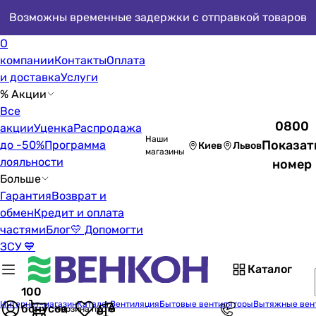
Возможны временные задержки с отправкой товаров
О
компании
Контакты
Оплата
и доставка
Услуги
% Акции
Все
0800
акции
Уценка
Распродажа
Наши
Показат
до -50%
Программа
Киев
Львов
магазины
лояльности
номер
Больше
Гарантия
Возврат и
обмен
Кредит и оплата
частями
Блог
💛 Допомогти
ЗСУ 💙
Каталог
100
Интернет-магазин
Каталог
Вентиляция
Бытовые вентиляторы
Вытяжные вен
бонусов
Корзина пуста