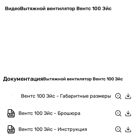
носят ознакомительный характер и могут изменяться
Видео
Вытяжной вентилятор Вентс 100 Эйс
производителем без уведомления. Магазин не несет
ответственности за изменения, внесенные
производителем.
Документация
Вытяжной вентилятор Вентс 100 Эйс
Вентс 100 Эйс - Габаритные размеры
Вентс 100 Эйс - Брошюра
Вентс 100 Эйс - Инструкция