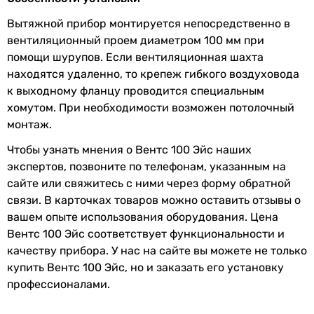
Габариты в упаковке
Вытяжной прибор монтируется непосредственно в
Ширина в
200 мм
вентиляционный проем диаметром 100 мм при
упаковке
помощи шурупов. Если вентиляционная шахта
находятся удаленно, то крепеж гибкого воздуховода
Высота в
150 мм
к выходному фланцу проводится специальным
упаковке
хомутом. При необходимости возможен потолочный
монтаж.
Глубина в
200 мм
упаковке
Чтобы узнать мнения о Вентс 100 Эйс наших
экспертов, позвоните по телефонам, указанным на
Гарантия
сайте или свяжитесь с ними через форму обратной
связи. В карточках товаров можно оставить отзывы о
Гарантия
60 мес.
вашем опыте использования оборудования. Цена
Вентс 100 Эйс соответствует функциональности и
Увидели ошибку в описании или характеристиках?
качеству прибора. У нас на сайте вы можете не только
Сообщите нам об этом!
купить Вентс 100 Эйс, но и заказать его установку
Сообщить об ошибке
профессионалами.
Характеристики, комплектация и фотографии Вентс 100 Эйс