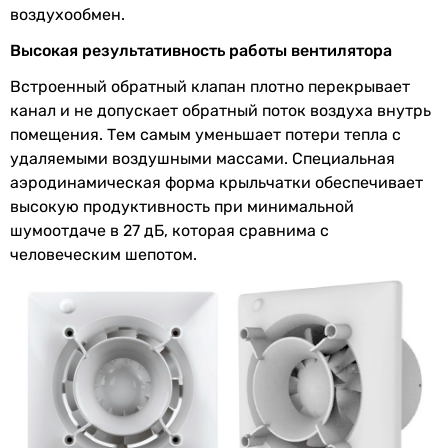
воздухообмен.
и функции
Высокая результативность работы вентилятора
Дополнительно
декоративная панель
(опция)
Встроенный обратный клапан плотно перекрывает
канал и не допускает обратный поток воздуха внутрь
Материал
полиэтилен
помещения. Тем самым уменьшает потери тепла с
обратного
удаляемыми воздушными массами. Специальная
клапана
аэродинамическая форма крыльчатки обеспечивает
высокую продуктивность при минимальной
Минимальная
1 °C
шумоотдаче в 27 дБ, которая сравнима с
температура
человеческим шепотом.
перемещаемого
воздуха
Максимальная
45 °C
температура
перемещаемого
воздуха