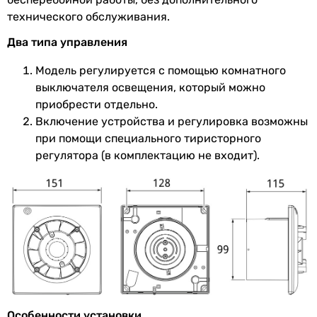
Диаметр
100 мм
технического обслуживания.
Глубина
79 мм
Два типа управления
патрубка
Модель регулируется с помощью комнатного
выключателя освещения, который можно
Цвет
белый
приобрести отдельно.
Ширина
151 мм
Включение устройства и регулировка возможны
передней
при помощи специального тиристорного
панели
регулятора (в комплектацию не входит).
Высота
151 мм
передней
панели
Глубина
36 мм
передней
панели
Особенности установки