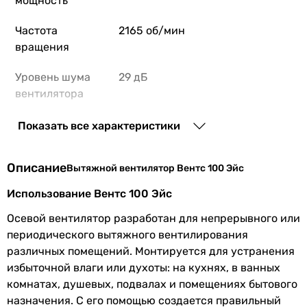
мощность
Частота
2165 об/мин
вращения
Уровень шума
29 дБ
вентилятора
Шум от
стандартный (от 28 до 35 дБ)
Показать все характеристики
вентилятора
Описание
Вытяжной вентилятор Вентс 100 Эйс
Монтаж
настенный
вентилятора
Использование Вентс 100 Эйс
Назначение
для ванной комнаты, для
Осевой вентилятор разработан для непрерывного или
туалета, для кухни
периодического вытяжного вентилирования
различных помещений. Монтируется для устранения
Тип
осевой
избыточной влаги или духоты: на кухнях, в ванных
комнатах, душевых, подвалах и помещениях бытового
назначения. С его помощью создается правильный
Особенности
обратный клапан