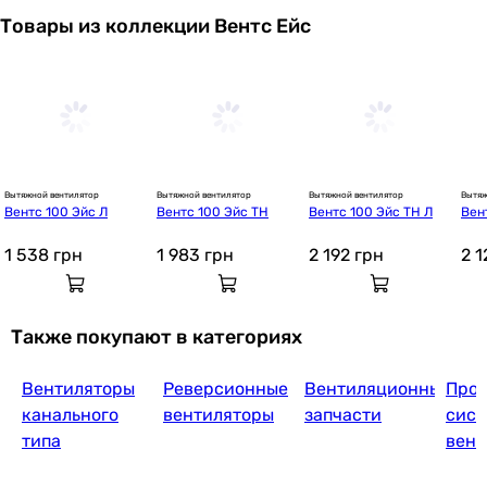
Товары из коллекции Вентс Ейс
Вытяжной вентилятор
Вытяжной вентилятор
Вытяжной вентилятор
Вытяж
Вентс 100 Эйс Л
Вентс 100 Эйс ТН
Вентс 100 Эйс ТН Л
Вен
1 538
грн
1 983
грн
2 192
грн
2 
Также покупают в категориях
Вентиляторы
Реверсионные
Вентиляционные
Прое
канального
вентиляторы
запчасти
сист
типа
вент