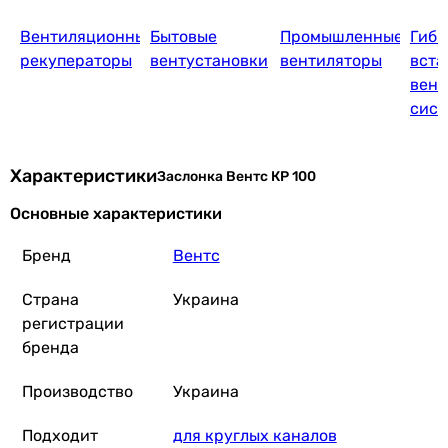
Вентиляционные
Бытовые
Промышленные
Гибк
рекуператоры
вентустановки
вентиляторы
вста
вент
сис
Характеристики
Заслонка Вентс КР 100
Основные характеристики
Бренд
Вентс
Страна
Украина
регистрации
бренда
Производство
Украина
Подходит
для круглых каналов