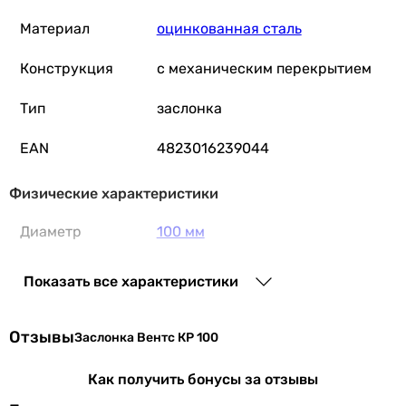
Материал
оцинкованная сталь
Конструкция
с механическим перекрытием
Тип
заслонка
EAN
4823016239044
Физические характеристики
Диаметр
100 мм
Вес
0.68 кг
Показать все характеристики
Увидели ошибку в описании или характеристиках?
Отзывы
Сообщите нам об этом!
Заслонка Вентс КР 100
Сообщить об ошибке
Как получить бонусы за отзывы
Характеристики, комплектация и фотографии Вентс КР 100