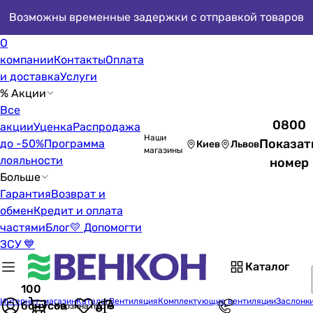
Возможны временные задержки с отправкой товаров
О
компании
Контакты
Оплата
и доставка
Услуги
% Акции
Все
0800
акции
Уценка
Распродажа
Наши
Показат
до -50%
Программа
Киев
Львов
магазины
лояльности
номер
Больше
Гарантия
Возврат и
обмен
Кредит и оплата
частями
Блог
💛 Допомогти
ЗСУ 💙
Каталог
100
Интернет-магазин
Каталог
Вентиляция
Комплектующие вентиляции
Заслонк
бонусов
Корзина пуста