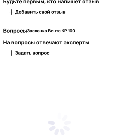
Будьте первым, кто напишет отзыв
носят ознакомительный характер и могут изменяться
производителем без уведомления. Магазин не несет
Добавить свой отзыв
ответственности за изменения, внесенные
производителем.
Вопросы
Заслонка Вентс КР 100
На вопросы отвечают эксперты
Задать вопрос