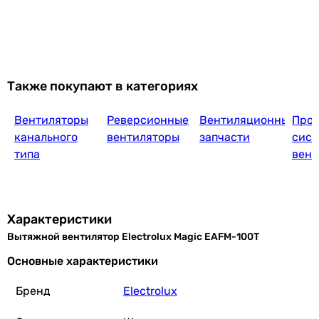
Вентс Бейс 100
1 997
грн
Также покупают в категориях
Купить
Вентиляторы
Реверсионные
Вентиляционные
Прое
Вентс 100 ДТ
канального
вентиляторы
запчасти
сист
типа
вент
1 918
грн
Купить
Характеристики
Вытяжной вентилятор Electrolux Magic EAFM-100T
Soler&Palau Decor-100 CRZ Design (5210218
Основные характеристики
Бренд
Electrolux