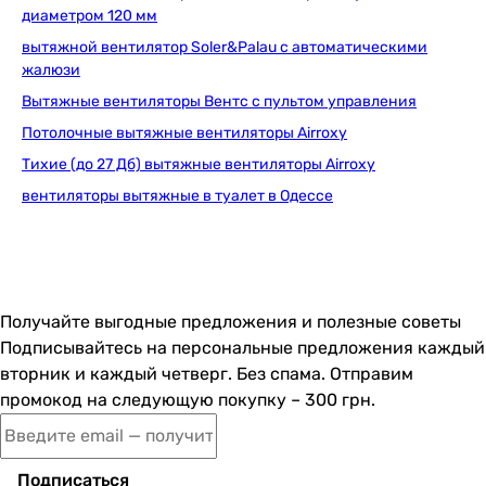
от 2 до 30 минут (регулируемый)
диаметром 120 мм
от 2 до 30 минут (регулируемый)
вытяжной вентилятор Soler&Palau с автоматическими
от 2 до 30 минут (регулируемый)
жалюзи
от 2 до 30 минут (регулируемый)
Вытяжные вентиляторы Вентс с пультом управления
от 1 до 30 минут (регулируемый)
Потолочные вытяжные вентиляторы Airroxy
от 2 до 30 минут (регулируемый)
Тихие (до 27 Дб) вытяжные вентиляторы Airroxy
от 2 до 30 минут (регулируемый)
от 2 до 30 минут (регулируемый)
вентиляторы вытяжные в туалет в Одессе
от 2 до 30 минут (регулируемый)
Минимальная температура перемещаемого воздуха
-
-
Получайте выгодные предложения и полезные советы
1 °C
Подписывайтесь на персональные предложения каждый
1 °C
вторник и каждый четверг. Без спама. Отправим
1 °C
промокод на следующую покупку – 300 грн.
1 °C
-
1 °C
Подписаться
1 °C