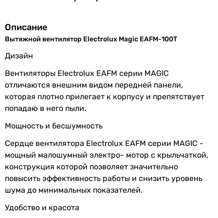
Шум от
стандартный (от 28 до 35 дБ)
вентилятора
Описание
4 235
грн
Купить
Монтаж
настенный
,
потолочный
Вытяжной вентилятор Electrolux Magic EAFM-100T
вентилятора
Дизайн
Blauberg Aero 10
Тип
осевой
Вентиляторы Electrolux EAFM серии MAGIC
отличаются внешним видом передней панели,
которая плотно прилегает к корпусу и препятствует
Особенности
обратный клапан
,
таймер
попадаю в него пыли.
и функции
выключения
,
двигатель на
4 473
грн
Купить
шарикоподшипниках
Мощность и бесшумность
Основные характеристики
Сердце вентилятора Electrolux EAFM серии MAGIC -
Дополнительно
декоративная панель
мощный малошумный электро- мотор с крыльчаткой,
Расход воздуха
конструкция которой позволяет значительно
100 м³/час
Материал
пластик
повысить эффективность работы и снизить уровень
90 м³/час
обратного
шума до минимальных показателей.
101 м³/час
клапана
100 м³/час
Удобство и красота
Настройки
от 1 до 20 минут
100 м³/час