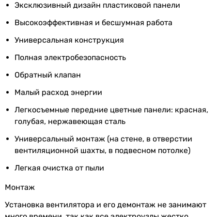
Эксклюзивный дизайн пластиковой панели
передней
10.7 Вт
панели
8 Вт
Высокоэффективная и бесшумная работа
7.5 Вт
Глубина
Универсальная конструкция
21 мм
14 Вт
передней
14 Вт
Полная электробезопасность
панели
Уровень шума вентилятора
Обратный клапан
30 дБ
Вес
0.53 кг
31.5 дБ
Малый расход энергии
35 дБ
Гарантия
Легкосъемные передние цветные панели: красная,
34 дБ
голубая, нержавеющая сталь
34 дБ
Гарантия
24 мес.
34 дБ
Универсальный монтаж (на стене, в отверстии
33 дБ
вентиляционной шахты, в подвесном потолке)
Увидели ошибку в описании или характеристиках?
27 дБ
Сообщите нам об этом!
Легкая очистка от пыли
26 дБ
Сообщить об ошибке
38 дБ
Монтаж
38 дБ
Характеристики, комплектация и фотографии Electrolux
Установка вентилятора и его демонтаж не занимают
Шум от вентилятора
Magic EAFM-100T носят ознакомительный характер и могут
много времени, так как все электроузлы жестко
изменяться производителем без уведомления. Магазин не