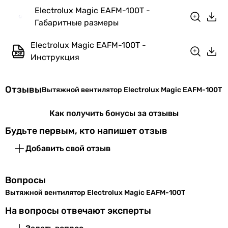
настенный, потолочный
Electrolux Magic EAFM-100T -
настенный, потолочный
Габаритные размеры
настенный, потолочный
Electrolux Magic EAFM-100T -
настенный, потолочный
Инструкция
Тип
осевой
осевой
Отзывы
Вытяжной вентилятор Electrolux Magic EAFM-100T
осевой
осевой
Как получить бонусы за отзывы
осевой
Будьте первым, кто напишет отзыв
осевой
осевой
Добавить свой отзыв
осевой
осевой
Вопросы
осевой
Вытяжной вентилятор Electrolux Magic EAFM-100T
осевой
Особенности и функции
На вопросы отвечают эксперты
обратный клапан, таймер выключения, двигатель на ш