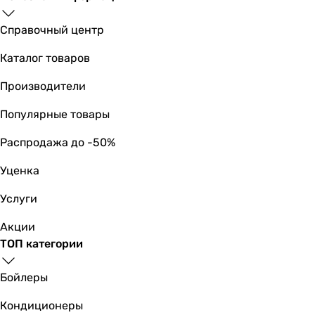
глянцевое
Производство
Справочный центр
Китай
Каталог товаров
Италия
Украина
Производители
Украина
Украина
Популярные товары
Украина
Распродажа до -50%
Испания
Украина
Уценка
Украина
Украина
Услуги
Украина
Акции
Электропитание
ТОП категории
230 В
230 В
Бойлеры
230 В
230 В
Кондиционеры