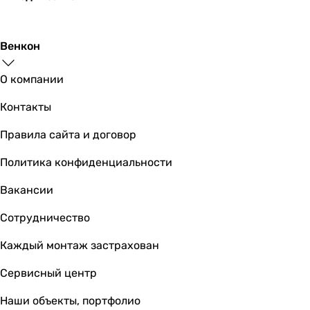
1 °C
1 °C
Венкон
Максимальная температура перемещаемого воздуха
40 °C
О компании
40 °C
45 °C
Контакты
45 °C
45 °C
Правила сайта и договор
40 °C
Политика конфиденциальности
40 °C
45 °C
Вакансии
45 °C
45 °C
Сотрудничество
45 °C
Каждый монтаж застрахован
Количество скоростей
1 шт
Сервисный центр
1 шт
1 шт
Наши объекты, портфолио