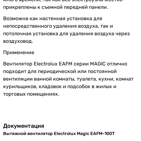
стандартный (от 28 до 35 дБ)
несет ответственности за изменения, внесенные
прикреплены к съемной передней панели.
стандартный (от 28 до 35 дБ)
производителем.
стандартный (от 28 до 35 дБ)
Возможна как настенная установка для
стандартный (от 28 до 35 дБ)
непосредственного удаления воздуха, так и
стандартный (от 28 до 35 дБ)
потолочная установка для удаления воздуха через
стандартный (от 28 до 35 дБ)
воздуховод.
стандартный (от 28 до 35 дБ)
Применение
тихий (до 27 дБ)
тихий (до 27 дБ)
Вентилятор Electrolux EAFM серии MAGIC отлично
шумный (от 36 дБ)
подходит для периодической или постоянной
шумный (от 36 дБ)
вентиляции ванной комнаты, туалета, кухни, комнат
Монтаж вентилятора
курильщиков, кладовок и подсобок в жилых и
настенный, потолочный
торговых помещениях.
настенный, потолочный
настенный, потолочный
настенный, потолочный
настенный, потолочный
Документация
настенный, потолочный
Вытяжной вентилятор Electrolux Magic EAFM-100T
настенный, потолочный