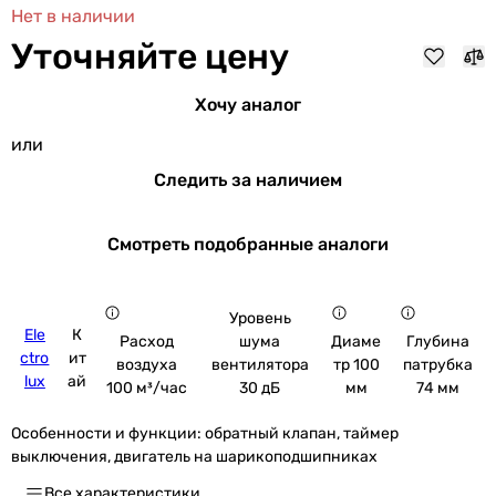
Нет в наличии
Уточняйте цену
Хочу аналог
или
Следить за наличием
Смотреть подобранные аналоги
Уровень
Ele
К
шума
Расход
Диаме
Глубина
ctro
ит
вентилятора
воздуха
тр 100
патрубка
lux
ай
30 дБ
100 м³/час
мм
74 мм
Особенности и функции:
обратный клапан, таймер
выключения, двигатель на шарикоподшипниках
Все характеристики