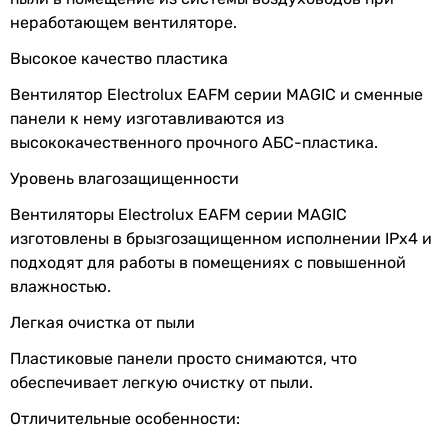
ток
Частота вращения
неработающем вентиляторе.
2400 об/мин
Частота тока
50 Гц
-
Высокое качество пластика
2300 об/мин
Класс защиты
IPX4
Вентилятор Electrolux EAFM серии MAGIC и сменные
2300 об/мин
панели к нему изготавливаются из
2300 об/мин
Физические характеристики
высококачественного прочного АБС-пластика.
2300 об/мин
2400 об/мин
Уровень влагозащищенности
Диаметр
100 мм
2165 об/мин
Вентиляторы Electrolux EAFM серии MAGIC
2200 об/мин
Глубина
74 мм
изготовлены в брызгозащищенном исполнении IPx4 и
2300 об/мин
патрубка
подходят для работы в помещениях с повышенной
2300 об/мин
влажностью.
Потребляемая мощность
Цвет
белый
15 Вт
Легкая очистка от пыли
14 Вт
Ширина
144 мм
Пластиковые панели просто снимаются, что
14 Вт
передней
обеспечивает легкую очистку от пыли.
14 Вт
панели
14 Вт
Отличительные особенности:
Высота
163 мм
14 Вт