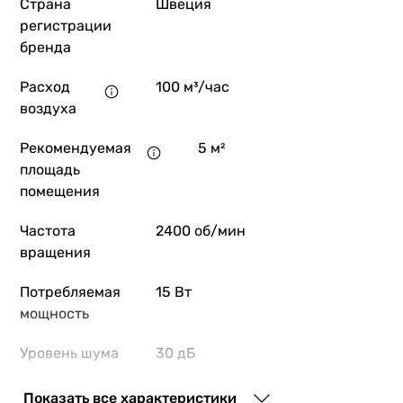
Страна
Швеция
5 833
грн
Купить
регистрации
бренда
Вентс 100 Эйс Т
Расход
100 м³/час
воздуха
Рекомендуемая
5 м²
1 907
грн
Купить
площадь
помещения
Вентс 100 Квайт Ста
Частота
2400 об/мин
вращения
Потребляемая
15 Вт
3 661
грн
мощность
Купить
Уровень шума
30 дБ
Blauberg Aero 1
вентилятора
Показать все характеристики