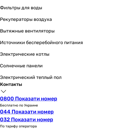
230 В
230 В
Фильтры для воды
230 В
Рекуператоры воздуха
230 В
230 В
Вытяжные вентиляторы
230 В
230 В
Источники бесперебойного питания
Номинальный ток
Электрические котлы
0.02 А
-
Солнечные панели
0.09 А
0.09 А
Электрический теплый пол
0.09 А
Контакты
0.09 А
-
0800 Показати номер
0.05 А
Бесплатно по Украине
044 Показати номер
0.05 А
0.09 А
032 Показати номер
0.09 А
По тарифу оператора