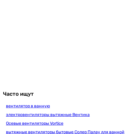
-
декоративная панель
-
шнурковый выключатель
Материал обратного клапана
пластик
пластик
полиэтилен
полиэтилен
полиэтилен
полиэтилен
полиэтилен
полиэтилен
Часто ищут
полиэтилен
полиэтилен
вентилятор в ванную
полиэтилен
электровентиляторы вытяжные Вентика
Настройки таймера задержки выключения
от 1 до 20 минут (регулируемый)
Осевые вентиляторы Vortice
от 3 до 25 минут (регулируемый)
вытяжные вентиляторы бытовые Солер Палау для ванной