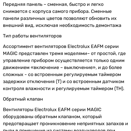
Передняя панель – сменная, быстро и легко
таймера
(регулируемый)
95 м³/час
снимается с корпуса самого прибора. Сменные
задержки
80 м³/час
панели различных цветов позволяют обновить их
выключения
90 м³/час
внешний вид, исключая необходимость демонтажа
90 м³/час
Максимальная
40 °C
102 м³/час
Тип работы вентиляторов
температура
102 м³/час
перемещаемого
Ассортимент вентиляторов Electrolux EAFM серии
Рекомендуемая площадь помещения
воздуха
MAGIC представлен тремя моделями– от простой, где
5 м²
управление прибором осуществляется только одним
5 м²
Количество
1 шт
движением «включение – выключение», и до более
5 м²
скоростей
сложных - со встроенным регулируемым таймером
5 м²
задержки отключения (Т) и со встроенным датчиком
5 м²
Покрытие
глянцевое
контроля влажности и регулируемым таймером (ТН).
5 м²
4 м²
Производство
Китай
Обратный клапан
5 м²
Вентиляторы Electrolux EAFM серии MAGIC
Электропитание
230 В
5 м²
оборудованы обратным клапаном, который
5 м²
предотвращает проникновение неприятных запахов и
Номинальный
0.02 А
5 м²
пыли в помещение из системы воздуховодов при