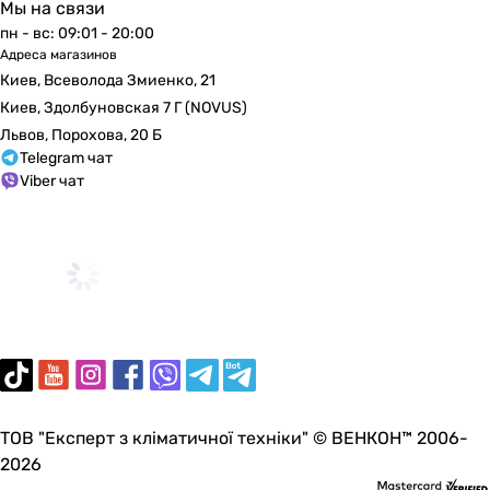
Мы на связи
Частота тока
пн - вс: 09:01 - 20:00
50 Гц
Адреса магазинов
-
Киев, Всеволода Змиенко, 21
50 Гц
Киев, Здолбуновская 7 Г (NOVUS)
60 Гц
Львов, Порохова, 20 Б
60 Гц
Telegram чат
50, 60 Гц
Viber чат
50 Гц
50 Гц
50, 60 Гц
50 Гц
50 Гц
Класс защиты
IPX4
IPX4
IP34
IP24
ТОВ "Експерт з кліматичної техніки" © ВЕНКОН™ 2006-
IP24
2026
IP34