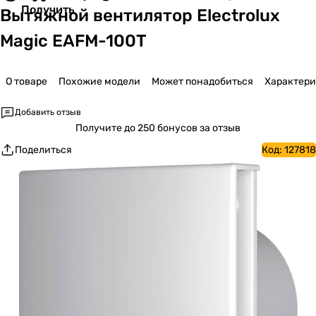
Получить
Вытяжной вентилятор Electrolux
Magic EAFM-100T
О товаре
Похожие модели
Может понадобиться
Характер
Добавить отзыв
Получите
до 250 бонусов за отзыв
Поделиться
Код:
127818