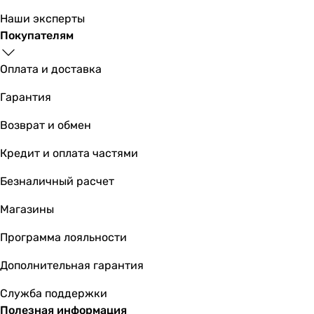
1 шт
Наши эксперты
1 шт
Покупателям
1 шт
1 шт
Оплата и доставка
1 шт
1 шт
Гарантия
1 шт
1 шт
Возврат и обмен
Покрытие
Кредит и оплата частями
глянцевое
глянцевое
Безналичный расчет
глянцевое
глянцевое
Магазины
глянцевое
Программа лояльности
глянцевое
глянцевое
Дополнительная гарантия
глянцевое
глянцевое
Служба поддержки
глянцевое
Полезная информация