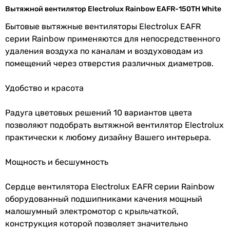
16 м²
Монтаж
настенный
,
потолочный
Вытяжной вентилятор Electrolux Rainbow EAFR-150TH White
15 м²
вентилятора
16 м²
Бытовые вытяжные вентиляторы Electrolux EAFR
13 м²
серии Rainbow применяются для непосредственного
Тип
осевой
13 м²
удаления воздуха по каналам и воздуховодам из
14 м²
помещений через отверстия различных диаметров.
Особенности
обратный клапан
,
таймер
14 м²
и функции
выключения
,
датчик
16 м²
Удобство и красота
влажности
,
двигатель на
Частота вращения
шарикоподшипниках
1926 об/мин
Радуга цветовых решений 10 вариантов цвета
2400 об/мин
позволяют подобрать вытяжной вентилятор Electrolux
Дополнительно
декоративная панель
2400 об/мин
практически к любому дизайну Вашего интерьера.
1700 об/мин
Материал
пластик
2400 об/мин
Мощность и бесшумность
обратного
1700 об/мин
клапана
-
Сердце вентилятора Electrolux EAFR серии Rainbow
-
оборудованный подшипниками качения мощный
Настройки
от 1 до 20 минут
Потребляемая мощность
малошумный электромотор с крыльчаткой,
таймера
(регулируемый)
25 Вт
конструкция которой позволяет значительно