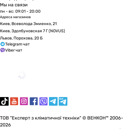
200 мм
Мы на связи
214 мм
пн - вс: 09:01 - 20:00
Адреса магазинов
Глубина передней панели
Киев, Всеволода Змиенко, 21
21 мм
Киев, Здолбуновская 7 Г (NOVUS)
30 мм
Львов, Порохова, 20 Б
32 мм
Telegram чат
67 мм
Viber чат
38 мм
35.5 мм
56 мм
32 мм
Вес
0.8 кг
0.9 кг
1.33 кг
1.5 кг
0.9 кг
ТОВ "Експерт з кліматичної техніки" © ВЕНКОН™ 2006-
1.25 кг
2026