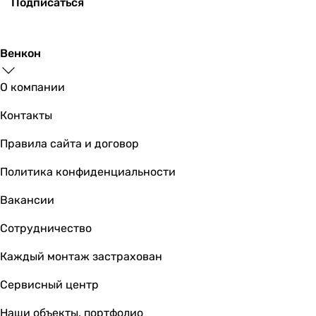
Подписаться
-
0.16 А
0.09, 0.1 А
Венкон
Частота тока
50 Гц
О компании
50 Гц
50, 60 Гц
Контакты
50 Гц
50 Гц
Правила сайта и договор
50 Гц
Политика конфиденциальности
50 Гц
50, 60 Гц
Вакансии
Класс защиты
IPX4
Сотрудничество
IP34
Каждый монтаж застрахован
IP45
IP45
Сервисный центр
IP34
IP45
Наши объекты, портфолио