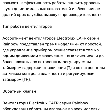
задержки
24 Вт
повысить эффективность работы, снизить уровень
выключения
17, 19 Вт
шума до минимальных показателей и обеспечивает
26 Вт
долгий срок службы, высокую производительность.
Настройки
от 40 до 100 %
24 Вт
регулировки
29 Вт
Тип работы вентиляторов
датчика
23 Вт
влажности
17, 19 Вт
Ассортимент вентиляторов Electrolux EAFR серии
Уровень шума вентилятора
Rainbow представлен тремя моделями– от простой,
Максимальная
40 °C
32 дБ
где управление прибором осуществляется только
температура
40 дБ
одним движением «включение – выключение», и до
перемещаемого
28, 33 дБ
более сложных со встроенным регулируемым
воздуха
38 дБ
таймером задержки отключения (Т) и со встроенным
37 дБ
датчиком контроля влажности и регулируемым
Количество
1 шт
32 дБ
таймером (ТН).
скоростей
45 дБ
28, 33 дБ
Покрытие
глянцевое
Обратный клапан
Шум от вентилятора
Производство
Китай
Вентиляторы Electrolux EAFR серии Rainbow
стандартный (от 28 до 35 дБ)
оборудованы обратным клапаном во всех моделях
шумный (от 36 дБ)