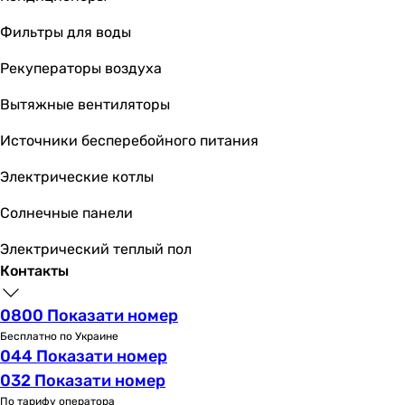
белый
Фильтры для воды
белый
Ширина передней панели
Рекуператоры воздуха
200 мм
Вытяжные вентиляторы
198 мм
214 мм
Источники бесперебойного питания
247 мм
236 мм
Электрические котлы
214 мм
Солнечные панели
200 мм
214 мм
Электрический теплый пол
Высота передней панели
Контакты
190 мм
198 мм
0800 Показати номер
190 мм
Бесплатно по Украине
247 мм
044 Показати номер
207 мм
032 Показати номер
214 мм
По тарифу оператора