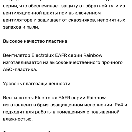
Электропитание
230 В
серии, что обеспечивает защиту от обратной тяги из
стандартный (от 28 до 35 дБ)
вентиляционной шахты при выключенном
стандартный (от 28 до 35 дБ)
Номинальный
0.03 А
вентиляторе и защищает от сквозняков, неприятных
шумный (от 36 дБ)
ток
запахов и пыли.
стандартный (от 28 до 35 дБ)
шумный (от 36 дБ)
Частота тока
50 Гц
Высокое качество пластика
стандартный (от 28 до 35 дБ)
Класс защиты
IPX4
Монтаж вентилятора
Вентилятор Electrolux EAFR серии Rainbow
настенный, потолочный
изготавливается из высококачественного прочного
Физические характеристики
настенный, потолочный
АБС-пластика.
настенный, потолочный
Диаметр
150 мм
настенный, потолочный
Уровень влагозащищенности
настенный, потолочный
Глубина
93 мм
настенный, потолочный
Вентиляторы Electrolux EAFR серии Rainbow
патрубка
настенный, потолочный
изготовлены в брызгозащищенном исполнении IPx4 и
настенный, потолочный
подходят для работы в помещениях с повышенной
Цвет
белый
Тип
влажностью.
осевой
Ширина
200 мм
осевой
передней