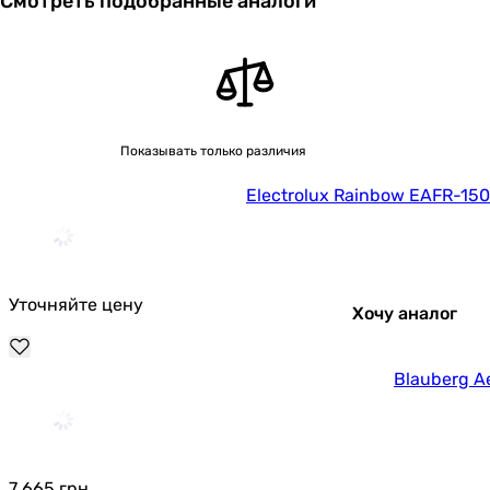
Смотреть подобранные аналоги
Показывать только различия
Electrolux Rainbow EAFR-150
Уточняйте цену
Хочу аналог
Blauberg A
7 665
грн