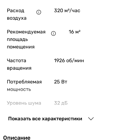
Вентс 150 Квайт-
Расход
320 м³/час
воздуха
Рекомендуемая
16 м²
5 841
грн
Купить
площадь
помещения
Основные характеристики
Частота
1926 об/мин
Расход воздуха
вращения
320 м³/час
309 м³/час
Потребляемая
25 Вт
220, 315 м³/час
мощность
250 м³/час
265 м³/час
Уровень шума
32 дБ
280 м³/час
вентилятора
270 м³/час
Показать все характеристики
315, 220 м³/час
Шум от
стандартный (от 28 до 35 дБ)
вентилятора
Рекомендуемая площадь помещения
Описание