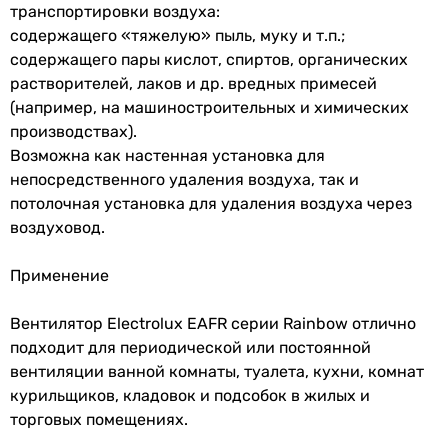
-
транспортировки воздуха:
декоративная панель, световой индикатор
содержащего «тяжелую» пыль, муку и т.п.;
Характеристики, комплектация и фотографии Electrolux
Rainbow EAFR-150TH White носят ознакомительный характер
декоративная панель
содержащего пары кислот, спиртов, органических
и могут изменяться производителем без уведомления.
световой индикатор
растворителей, лаков и др. вредных примесей
Магазин не несет ответственности за изменения,
декоративная панель
(например, на машиностроительных и химических
внесенные производителем.
-
производствах).
Возможна как настенная установка для
Материал обратного клапана
непосредственного удаления воздуха, так и
пластик
потолочная установка для удаления воздуха через
полиэтилен
воздуховод.
полиэтилен
полиэтилен
Применение
полиэтилен
полиэтилен
Вентилятор Electrolux EAFR серии Rainbow отлично
пластик
подходит для периодической или постоянной
полиэтилен
вентиляции ванной комнаты, туалета, кухни, комнат
Настройки таймера задержки выключения
курильщиков, кладовок и подсобок в жилых и
от 1 до 20 минут (регулируемый)
торговых помещениях.
от 2 до 30 минут (регулируемый)
от 2 до 30 минут (регулируемый)