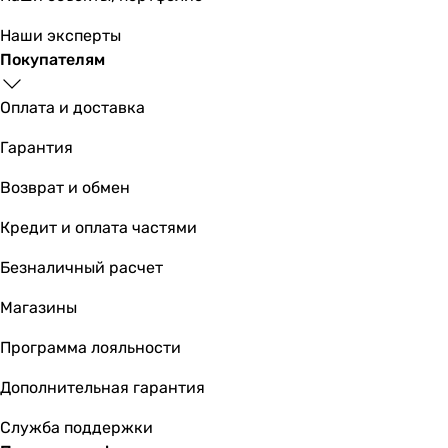
-
Наши эксперты
IP45
Покупателям
Коллекции
-
Оплата и доставка
Blauberg Aero
Вентс Квайт
Гарантия
Soler&Palau Silent Design
Blauberg Quatro
Возврат и обмен
Soler&Palau Silent
Кредит и оплата частями
Maico AWB
Вентс Квайт-Майлд
Безналичный расчет
Физические характеристики
Магазины
Диаметр
150 мм
Программа лояльности
150 мм
150 мм
Дополнительная гарантия
150 мм
Служба поддержки
150 мм