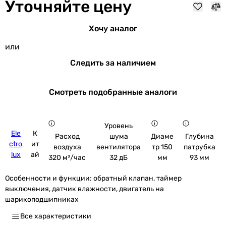
Уточняйте цену
Хочу аналог
или
Следить за наличием
Смотреть подобранные аналоги
Уровень
Ele
К
шума
Расход
Диаме
Глубина
ctro
ит
вентилятора
воздуха
тр 150
патрубка
lux
ай
32 дБ
320 м³/час
мм
93 мм
Особенности и функции:
обратный клапан, таймер
выключения, датчик влажности, двигатель на
шарикоподшипниках
Все характеристики