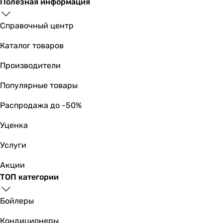
Полезная информация
150 мм
150 мм
Справочный центр
150 мм
Глубина патрубка
Каталог товаров
93 мм
Производители
89 мм
111 мм
Популярные товары
112 мм
119 мм
Распродажа до -50%
113.3 мм
Уценка
105 мм
79 мм
Услуги
Цвет
белый
Акции
белый
ТОП категории
белый
белый
Бойлеры
белый
Кондиционеры
белый