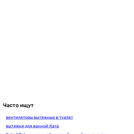
1 шт
1 шт
1 шт
2 шт
Покрытие
глянцевое
глянцевое
глянцевое
глянцевое
глянцевое
глянцевое
матовое
глянцевое
Производство
Часто ищут
Китай
Украина
вентиляторы вытяжные в туалет
Украина
вытяжки для ванной Ката
Испания