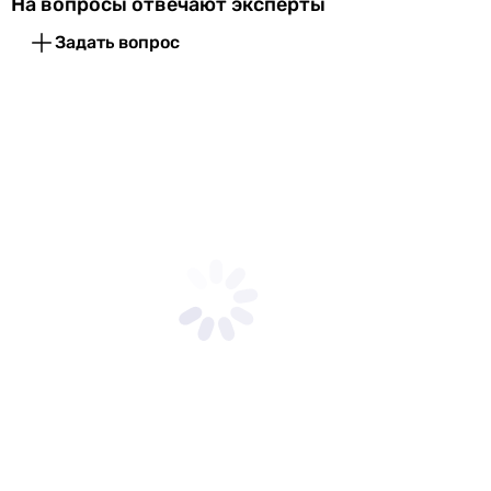
На вопросы отвечают эксперты
-
1 °C
Задать вопрос
-
-
1 °C
Максимальная температура перемещаемого воздуха
40 °C
45 °C
40 °C
40 °C
45 °C
40 °C
40 °C
40 °C
Количество скоростей
1 шт
1 шт
2 шт
1 шт