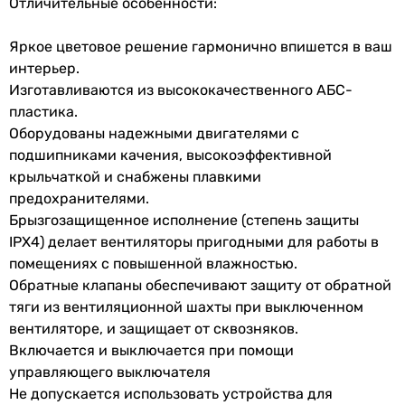
Отличительные особенности:
осевой
панели
осевой
Яркое цветовое решение гармонично впишется в ваш
осевой
Высота
190 мм
интерьер.
осевой
передней
Изготавливаются из высококачественного АБС-
осевой
панели
пластика.
осевой
Оборудованы надежными двигателями с
Глубина
21 мм
Особенности и функции
подшипниками качения, высокоэффективной
передней
обратный клапан, таймер выключения, датчик влажност
крыльчаткой и снабжены плавкими
панели
обратный клапан, датчик влажности, таймер выключени
предохранителями.
обратный клапан, таймер выключения, датчик влажност
Брызгозащищенное исполнение (степень защиты
Вес
0.8 кг
обратный клапан, датчик влажности, таймер выключени
IPХ4) делает вентиляторы пригодными для работы в
обратный клапан, датчик влажности, таймер выключени
помещениях с повышенной влажностью.
Гарантия
обратный клапан, датчик влажности, таймер выключени
Обратные клапаны обеспечивают защиту от обратной
обратный клапан, датчик влажности, таймер выключени
тяги из вентиляционной шахты при выключенном
Гарантия
24 мес.
таймер выключения, датчик влажности, двигатель на ш
вентиляторе, и защищает от сквозняков.
Дополнительно
Включается и выключается при помощи
Увидели ошибку в описании или характеристиках?
декоративная панель
управляющего выключателя
Сообщите нам об этом!
-
Не допускается использовать устройства для
Сообщить об ошибке