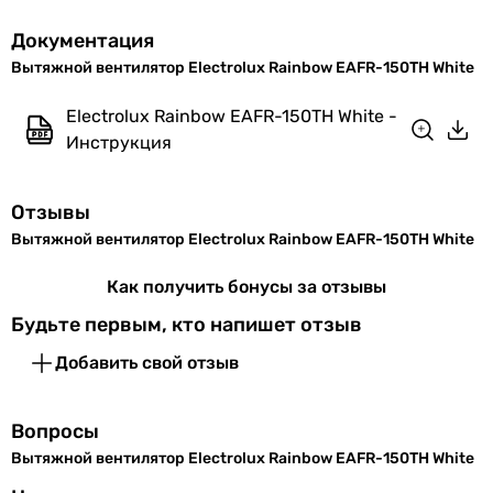
от 1 до 30 минут (регулируемый)
Документация
от 2 до 30 минут (регулируемый)
Вытяжной вентилятор Electrolux Rainbow EAFR-150TH White
от 1 до 30 минут (регулируемый)
от 3 до 25 минут (регулируемый)
Electrolux Rainbow EAFR-150TH White -
от 2 до 30 минут (регулируемый)
Инструкция
Настройки регулировки датчика влажности
от 40 до 100 %
от 60 до 90 %
Отзывы
от 60 до 90 %
Вытяжной вентилятор Electrolux Rainbow EAFR-150TH White
от 60 до 90 %
Как получить бонусы за отзывы
от 60 до 90 %
от 60 до 90 %
Будьте первым, кто напишет отзыв
от 40 до 90 %
Добавить свой отзыв
от 60 до 90 %
Минимальная температура перемещаемого воздуха
-
Вопросы
1 °C
Вытяжной вентилятор Electrolux Rainbow EAFR-150TH White
-