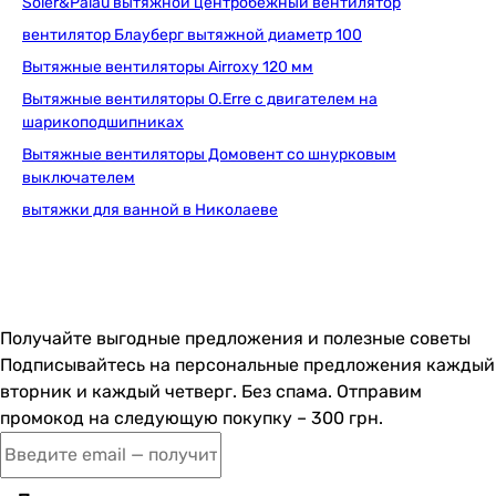
Украина
Soler&Palau вытяжной центробежный вентилятор
Испания
вентилятор Блауберг вытяжной диаметр 100
Германия
Вытяжные вентиляторы Airroxy 120 мм
Украина
Вытяжные вентиляторы O.Erre с двигателем на
Электропитание
шарикоподшипниках
230 В
Вытяжные вентиляторы Домовент со шнурковым
230 В
выключателем
230 В
вытяжки для ванной в Николаеве
230 В
230 В
230 В
230 В
230 В
Получайте выгодные предложения и полезные советы
Номинальный ток
Подписывайтесь на персональные предложения каждый
0.03 А
вторник и каждый четверг. Без спама. Отправим
0.13 А
промокод на следующую покупку – 300 грн.
0.09 А
-
0.13 А