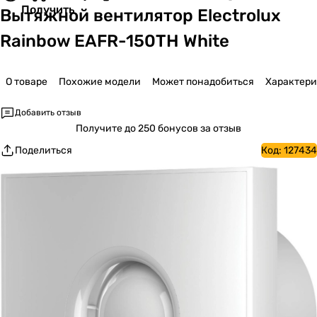
Получить
Вытяжной вентилятор Electrolux
Rainbow EAFR-150TH White
О товаре
Похожие модели
Может понадобиться
Характер
Добавить отзыв
Получите
до 250 бонусов за отзыв
Поделиться
Код:
127434