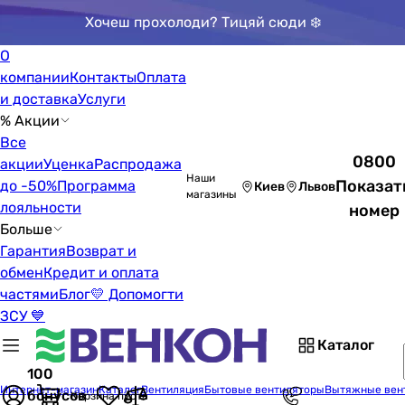
Хочеш прохолоди? Тицяй сюди ❄️
О
компании
Контакты
Оплата
и доставка
Услуги
% Акции
Все
0800
акции
Уценка
Распродажа
Наши
Показат
до -50%
Программа
Киев
Львов
магазины
лояльности
номер
Больше
Гарантия
Возврат и
обмен
Кредит и оплата
частями
Блог
💛 Допомогти
ЗСУ 💙
Каталог
100
Интернет-магазин
Каталог
Вентиляция
Бытовые вентиляторы
Вытяжные вен
бонусов
Корзина пуста