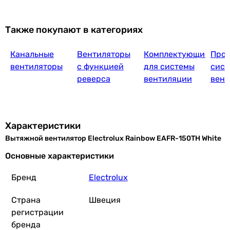
8 007
грн
Также покупают в категориях
Купит
Канальные
Вентиляторы
Комплектующие
Прое
Soler&Palau Silent-300 CHZ (52
вентиляторы
с функцией
для системы
сист
реверса
вентиляции
вент
12 700
грн
Купить
Характеристики
Вытяжной вентилятор Electrolux Rainbow EAFR-150TH White
Maico AW
Основные характеристики
Бренд
Electrolux
Страна
Швеция
9 200
грн
Куп
регистрации
бренда