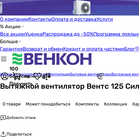
О компании
Контакты
Оплата и доставка
Услуги
% Акции
Все акции
Уценка
Распродажа до -50%
Программа лояльн
Больше
Гарантия
Возврат и обмен
Кредит и оплата частями
Блог

100
Интернет-магазин
Каталог
Вентиляция
Бытовые вентиляторы
Вытяжные вен
бонусов
Корзина пуста
Получить
Вытяжной вентилятор Вентс 125 Си
О товаре
Может понадобиться
Комплекты
Коллекция
Ха
Добавить отзыв
Поделиться