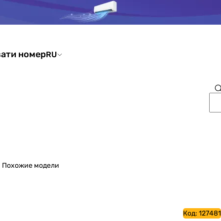
ати номер
RU
Похожие модели
Код:
127481