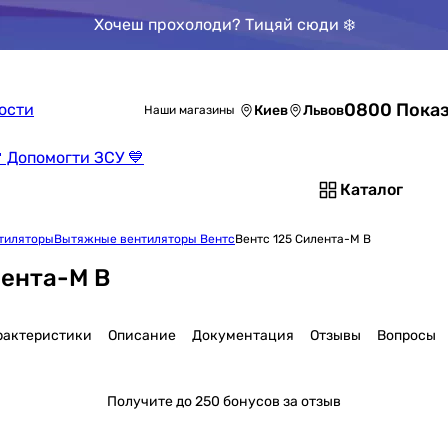
Хочеш прохолоди? Тицяй сюди ❄️
0800 Показ
ости
Киев
Львов
Наши магазины
 Допомогти ЗСУ 💙
Каталог
тиляторы
Вытяжные вентиляторы Вентс
Вентс 125 Силента-М В
лента-М В
рактеристики
Описание
Документация
Отзывы
Вопросы
Получите
до 250 бонусов за отзыв