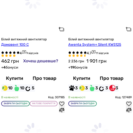
Білий витяжний вентилятор
Білий витяжний вентилятор
Домовент 100 С
Awenta System+ Silent KWS125
9 відгуків
11 відгуків
462
грн
1 901
грн
Хочеш дешевше?
2 236 грн
+
4
бонуси
+
19
бонусів
Купити
Про товар
Купити
Про товар
10
10
5
3
3
3
3
3
В наявності
Код: 307185
В наявності
Код: 127489
ЗАБРАТИ СЬОГОДНІ
МАТОВЕ ПОКРИТТЯ
ЗАБРАТИ СЬОГОДНІ