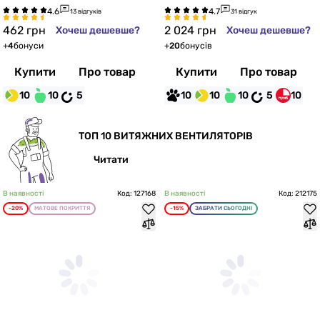
13 відгуків
31 відгук
462
грн
2 024
грн
Хочеш дешевше?
Хочеш дешевше?
+
4
бонуси
+
20
бонусів
Купити
Про товар
Купити
Про товар
10
10
5
10
10
10
5
10
ТОП 10 ВИТЯЖНИХ ВЕНТИЛЯТОРІВ
Читати
В наявності
Код: 127168
В наявності
Код: 212175
-20%
МАТОВЕ ПОКРИТТЯ
-15%
ЗАБРАТИ СЬОГОДНІ