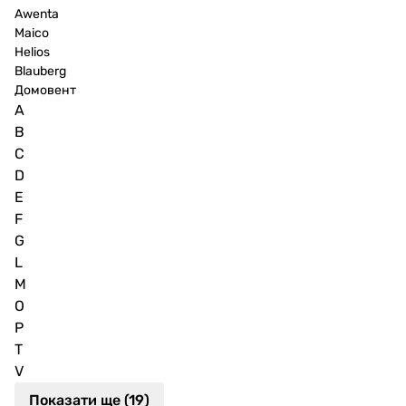
Awenta
Maico
Helios
Blauberg
Домовент
A
B
C
D
E
F
G
L
M
O
P
T
V
Показати ще (19)