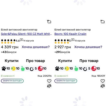
Білий витяжний вентилятор
Білий витяжний вентилятор
Soler&Palau Silent-100 CZ Matt White 
Вентс 100 Квайт Стайл
Design-4C
14 відгуків
10 відгуків
4 309
грн
2 927
грн
Хочеш дешевше?
Хочеш дешевше?
+
43
бонуси
+
29
бонусів
Купити
Про товар
Купити
Про товар
10
10
10
5
10
10
10
10
5
10
В наявності
Код: 204296
В наявності
Код: 185439
ЗАБРАТИ СЬОГОДНІ
ЗАБРАТИ СЬОГОДНІ