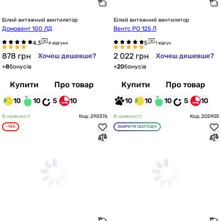
Білий витяжний вентилятор
Білий витяжний вентилятор
Домовент 100 ЛД
Вентс РО 125 Л
4 відгуки
1 відгук
878
грн
2 022
грн
Хочеш дешевше?
Хочеш дешевше?
+
8
бонусів
+
20
бонусів
Купити
Про товар
Купити
Про товар
10
10
5
10
10
10
10
5
10
В наявності
Код: 290376
В наявності
Код: 202905
-14%
ЗАБРАТИ СЬОГОДНІ