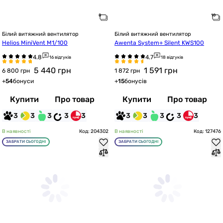
Білий витяжний вентилятор
Білий витяжний вентилятор
Helios MiniVent M1/100
Awenta System+ Silent KWS100
16 відгуків
18 відгуків
5 440
грн
1 591
грн
6 800 грн
1 872 грн
+
54
бонуси
+
15
бонусів
Купити
Про товар
Купити
Про товар
3
3
3
3
3
3
3
3
3
3
В наявності
Код: 204302
В наявності
Код: 127476
ЗАБРАТИ СЬОГОДНІ
ЗАБРАТИ СЬОГОДНІ