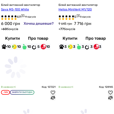
Білий витяжний вентилятор
Білий витяжний вентилятор
Sava MS-100 White
Helios MiniVent M1/120
19 відгуків
8 відгуків
6 000
грн
7 716
грн
Хочеш дешевше?
9 645 грн
+
60
бонусів
+
77
бонусів
Купити
Про товар
Купити
Про товар
10
10
10
5
10
3
3
3
3
3
В наявності
Код: 127221
В наявності
Код: 128145
-14%
ЗАБРАТИ СЬОГОДНІ