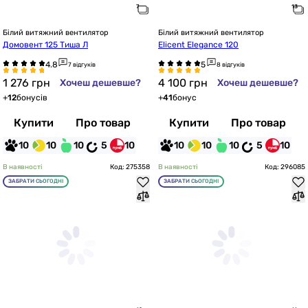
Білий витяжний вентилятор
Білий витяжний вентилятор
Домовент 125 Тиша Л
Elicent Elegance 120
7 відгуків
8 відгуків
1 276
грн
4 100
грн
Хочеш дешевше?
Хочеш дешевше?
+
12
бонусів
+
41
бонус
Купити
Про товар
Купити
Про товар
10
10
10
5
10
10
10
10
5
10
В наявності
Код: 275358
В наявності
Код: 296085
ЗАБРАТИ СЬОГОДНІ
ЗАБРАТИ СЬОГОДНІ