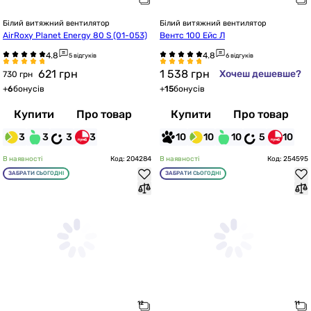
Білий витяжний вентилятор
Білий витяжний вентилятор
AirRoxy Planet Energy 80 S (01-053)
Вентс 100 Ейс Л
5 відгуків
6 відгуків
621
грн
1 538
грн
Хочеш дешевше?
730 грн
+
6
бонусів
+
15
бонусів
Купити
Про товар
Купити
Про товар
3
3
3
3
10
10
10
5
10
В наявності
Код: 204284
В наявності
Код: 254595
ЗАБРАТИ СЬОГОДНІ
ЗАБРАТИ СЬОГОДНІ