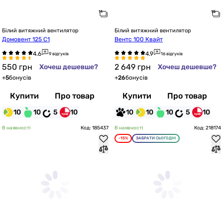
Білий витяжний вентилятор
Білий витяжний вентилятор
Домовент 125 С1
Вентс 100 Квайт
9 відгуків
16 відгуків
550
грн
2 649
грн
Хочеш дешевше?
Хочеш дешевше?
+
5
бонусів
+
26
бонусів
Купити
Про товар
Купити
Про товар
10
10
5
10
10
10
10
5
10
В наявності
Код: 185437
В наявності
Код: 218174
-15%
ЗАБРАТИ СЬОГОДНІ