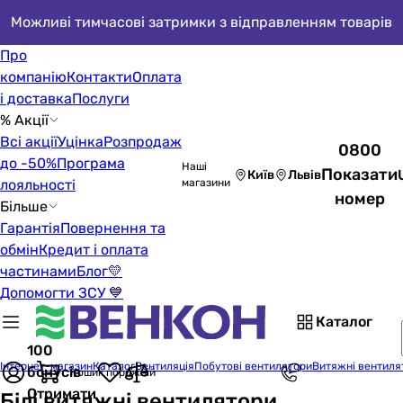
Можливі тимчасові затримки з відправленням товарів
Про
компанію
Контакти
Оплата
і доставка
Послуги
% Акції
Всі акції
Уцінка
Розпродаж
0800
до -50%
Програма
Наші
Показати
Київ
Львів
лояльності
магазини
номер
Більше
Гарантія
Повернення та
обмін
Кредит і оплата
частинами
Блог
💛
Допомогти ЗСУ 💙
Каталог
100
Інтернет-магазин
Каталог
Вентиляція
Побутові вентилятори
Витяжні вентиля
бонусів
Кошик порожній
Отримати
Білі витяжні вентилятори