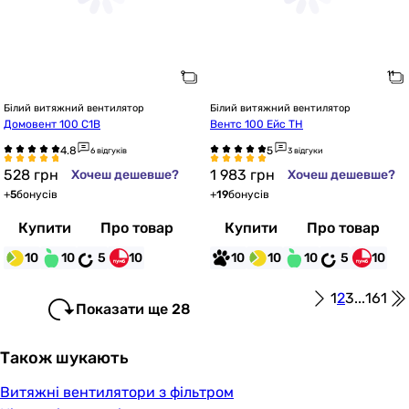
Білий витяжний вентилятор
Білий витяжний вентилятор
Домовент 100 С1В
Вентс 100 Ейс ТН
6 відгуків
3 відгуки
528
грн
1 983
грн
Хочеш дешевше?
Хочеш дешевше?
+
5
бонусів
+
19
бонусів
Купити
Про товар
Купити
Про товар
10
10
5
10
10
10
10
5
10
1
2
3
...
161
Показати ще 28
Також шукають
Витяжні вентилятори з фільтром