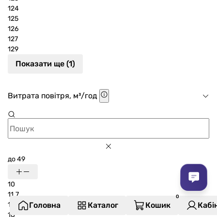
124
125
126
127
129
Показати ще (1)
Витрата повітря, м³/год
до 49
10
11.7
15
Головна
Каталог
Кошик
Кабі
18