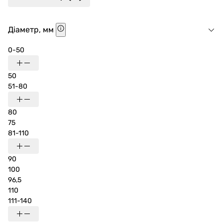
Діаметр, мм
0-50
50
51-80
80
75
81-110
90
100
96,5
110
111-140