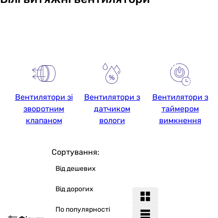
Вентилятори зі
Вентилятори з
Вентилятори з
зворотним
датчиком
таймером
клапаном
вологи
вимкнення
Сортування:
Від дешевих
Від дорогих
По популярності