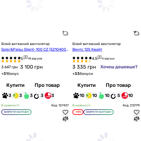
Білий витяжний вентилятор
Білий витяжний вентилятор
Soler&Palau Silent-100 CZ (52104007
Вентс 125 Квайт
00)
18 відгуків
4 відгуки
3 100
грн
3 335
грн
Хочеш дешевше?
3 647 грн
+
31
бонус
+
33
бонуси
Купити
Про товар
Купити
Про товар
3
3
3
3
3
10
10
10
5
10
В наявності
Код: 127437
В наявності
Код: 212179
ЗАБРАТИ СЬОГОДНІ
-14%
ЗАБРАТИ СЬОГОДНІ