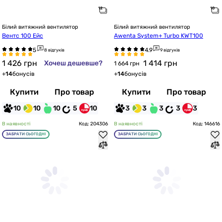
Білий витяжний вентилятор
Білий витяжний вентилятор
Вентс 100 Ейс
Awenta System+ Turbo KWT100
8 відгуків
9 відгуків
1 426
грн
1 414
грн
Хочеш дешевше?
1 664 грн
+
14
бонусів
+
14
бонусів
Купити
Про товар
Купити
Про товар
10
10
10
5
10
3
3
3
3
3
В наявності
Код: 204306
В наявності
Код: 146616
ЗАБРАТИ СЬОГОДНІ
ЗАБРАТИ СЬОГОДНІ