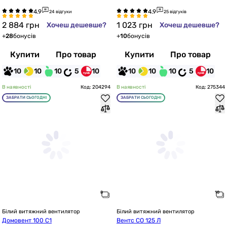
24 відгуки
25 відгуків
2 884
грн
1 023
грн
Хочеш дешевше?
Хочеш дешевше?
+
28
бонусів
+
10
бонусів
Купити
Про товар
Купити
Про товар
10
10
10
5
10
10
10
10
5
10
В наявності
Код: 204294
В наявності
Код: 275344
ЗАБРАТИ СЬОГОДНІ
ЗАБРАТИ СЬОГОДНІ
Білий витяжний вентилятор
Білий витяжний вентилятор
Домовент 100 С1
Вентс СО 125 Л