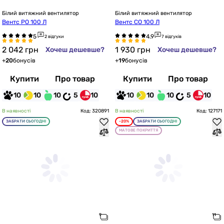
Білий витяжний вентилятор
Білий витяжний вентилятор
Вентс РО 100 Л
Вентс СО 100 Л
2 відгуки
7 відгуків
2 042
грн
1 930
грн
Хочеш дешевше?
Хочеш дешевше?
+
20
бонусів
+
19
бонусів
Купити
Про товар
Купити
Про товар
10
10
10
5
10
10
10
10
5
10
В наявності
Код: 320891
В наявності
Код: 127171
ЗАБРАТИ СЬОГОДНІ
-20%
ЗАБРАТИ СЬОГОДНІ
МАТОВЕ ПОКРИТТЯ