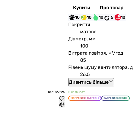
Купити
Про товар
10
10
10
5
10
Покриття
матове
Діаметр, мм
100
Витрата повітря, м³/год
85
Рівень шуму вентилятора, 
26.5
Дивитись більше
Код: 127225
В наявності
ВІДПРАВИМО СЬОГОДНІ
ЗАБРАТИ СЬОГОДНІ