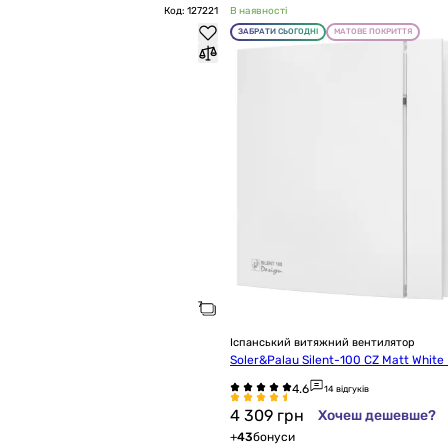
Код: 127221
В наявності
ЗАБРАТИ СЬОГОДНІ
МАТОВЕ ПОКРИТТЯ
Іспанський витяжний вентилятор
Soler&Palau Silent-100 CZ Matt White
14 відгуків
4 309
грн
Хочеш дешевше?
+
43
бонуси