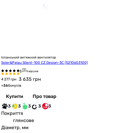
Іспанський витяжний вентилятор
Soler&Palau Silent-100 CZ Design-3C (5210603100)
5 відгуків
3 635
грн
4 277 грн
+
36
бонусів
Купити
Про товар
3
3
3
3
3
Покриття
глянсове
Діаметр, мм