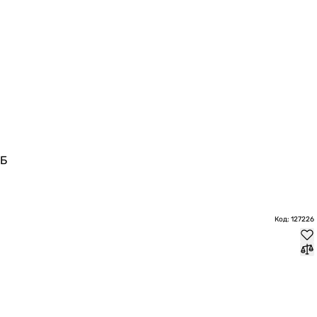
дБ
Код: 127226