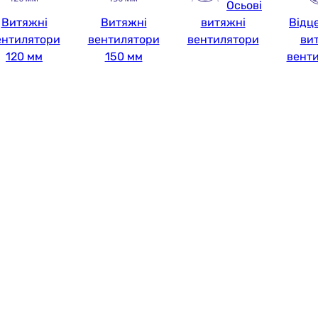
Осьові
Витяжні
Витяжні
витяжні
Відц
ентилятори
вентилятори
вентилятори
ви
120 мм
150 мм
вент