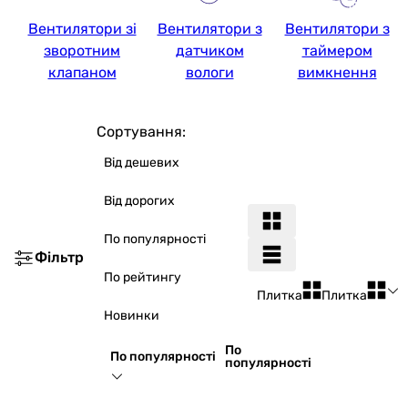
Вентилятори зі
Вентилятори з
Вентилятори з
зворотним
датчиком
таймером
клапаном
вологи
вимкнення
Сортування:
Від дешевих
Від дорогих
По популярності
Фільтр
По рейтингу
Плитка
Плитка
Новинки
По
По популярності
популярності