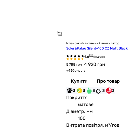
Іспанський витяжний вентилятор
Soler&Palau Silent-100 CZ Matt Black
5 відгуків
4 920
грн
5 788 грн
+
49
бонусів
Купити
Про товар
3
3
3
3
3
Покриття
матове
Діаметр, мм
100
Витрата повітря, м³/год