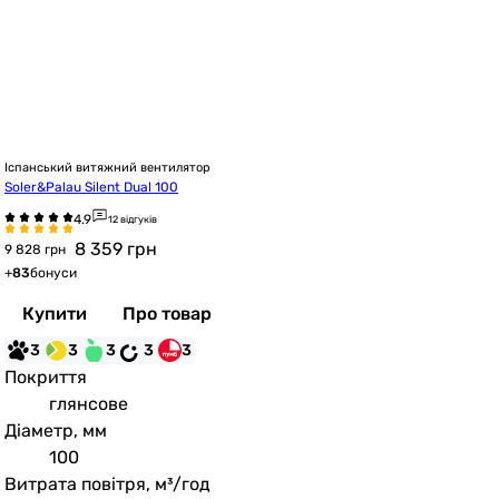
Іспанський витяжний вентилятор
Soler&Palau Silent Dual 100
12 відгуків
8 359
грн
9 828 грн
+
83
бонуси
Купити
Про товар
3
3
3
3
3
Покриття
глянсове
Діаметр, мм
100
Витрата повітря, м³/год