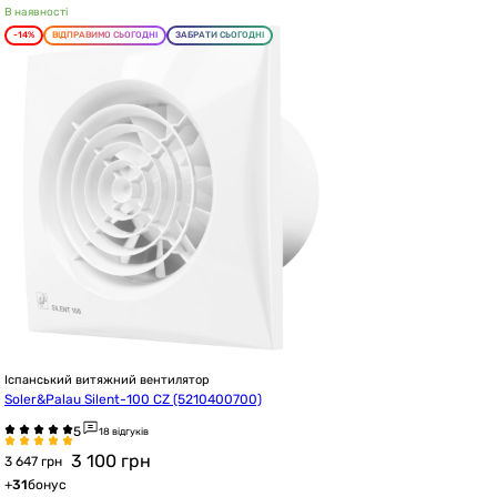
В наявності
-14%
ВІДПРАВИМО СЬОГОДНІ
ЗАБРАТИ СЬОГОДНІ
Іспанський витяжний вентилятор
Soler&Palau Silent-100 CZ (5210400700)
18 відгуків
3 100
грн
3 647 грн
+
31
бонус