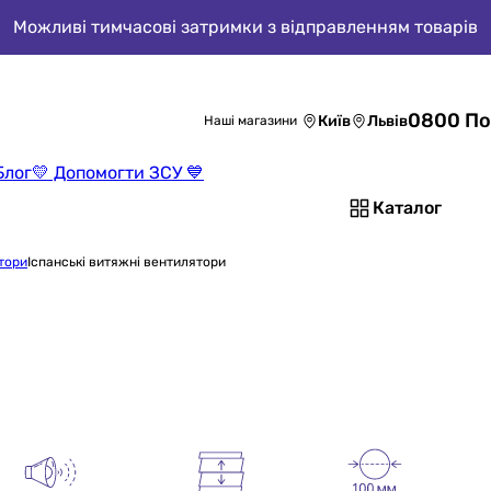
Можливі тимчасові затримки з відправленням товарів
0800 По
Київ
Львів
Наші магазини
Блог
💛 Допомогти ЗСУ 💙
Каталог
тори
Іспанські витяжні вентилятори