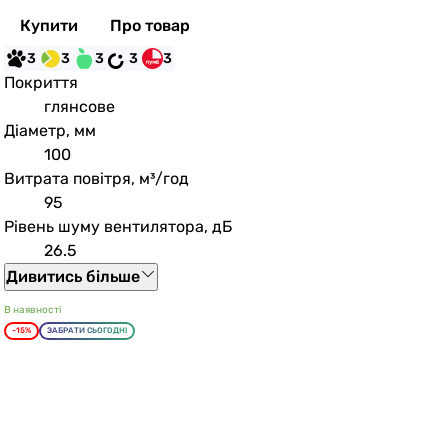
Купити
Про товар
3
3
3
3
3
Покриття
глянсове
Діаметр, мм
100
Витрата повітря, м³/год
95
Рівень шуму вентилятора, дБ
26.5
Дивитись більше
В наявності
-15%
ЗАБРАТИ СЬОГОДНІ