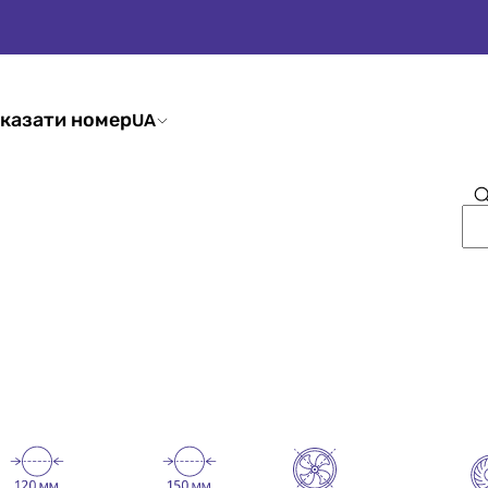
казати номер
UA