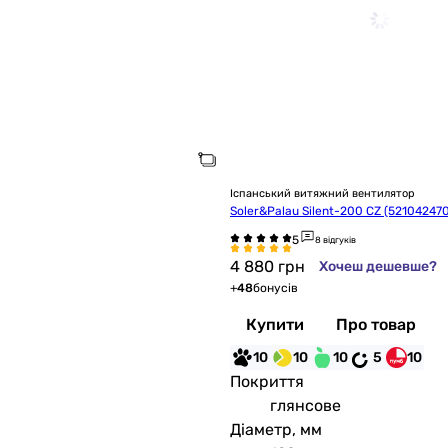
Іспанський витяжний вентилятор
Soler&Palau Silent-200 CZ (52104247
8 відгуків
4 880
грн
Хочеш дешевше?
+
48
бонусів
Купити
Про товар
10
10
10
5
10
Покриття
глянсове
Діаметр, мм