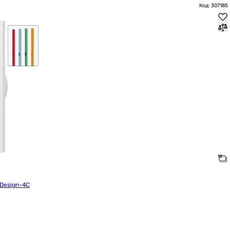
Код: 307185
 Design-4C