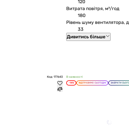
120
Витрата повітря, м³/год
180
Рівень шуму вентилятора, 
33
Дивитись більше
Код: 177643
В наявності
-14%
ВІДПРАВИМО СЬОГОДНІ
ЗАБРАТИ СЬОГ