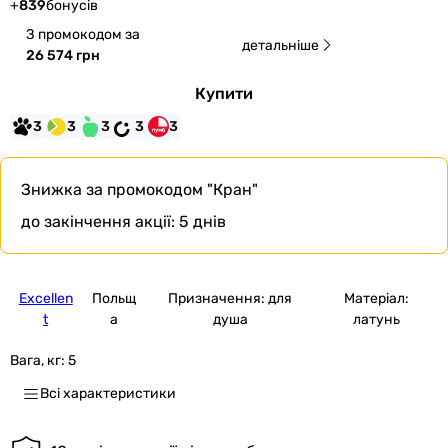
+
839
бонусів
З промокодом за
детальніше
26 574 грн
Купити
3
3
3
3
3
Знижка за промокодом
"Кран"
до закінчення акції:
5 днів
Excellen
Польщ
Призначення: для
Матеріал:
t
а
душа
латунь
Вага, кг:
5
Всі характеристики