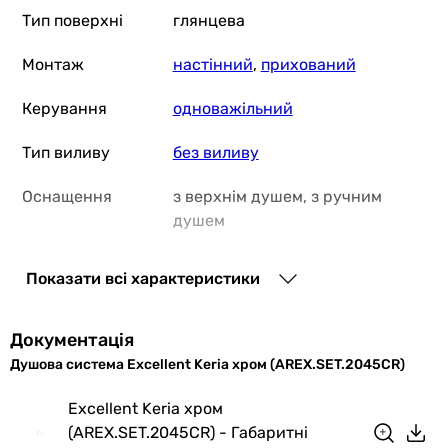
Тип поверхні
глянцева
Монтаж
настінний
,
прихований
Керування
одноважільний
Тип виливу
без виливу
Оснащення
з верхнім душем, з ручним
душем
Особливості
картриджний змішувач
Показати всі характеристики
змішувача
Додаткові
душовий шланг, душова лійка,
Документація
особливості
верхній душ
Душова система Excellent Keria хром (AREX.SET.2045CR)
Підключення
до водопроводу
Excellent Keria хром
(AREX.SET.2045CR) - Габаритні
Матеріал
латунь