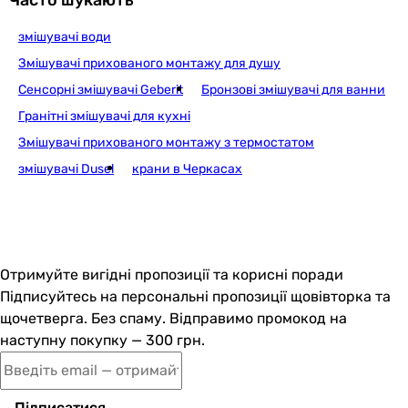
змішувачі води
Excellent Clever 2.0 хром (AREX.SET.4145CR
Змішувачі прихованого монтажу для душу
Сенсорні змішувачі Geberit
Бронзові змішувачі для ванни
Гранітні змішувачі для кухні
24 600
грн
Купити
Змішувачі прихованого монтажу з термостатом
змішувачі Dusel
крани в Черкасах
Excellent Krotos (AREX.SET.8036CR
Отримуйте вигідні пропозиції та корисні поради
37 680
грн
Купити
Підписуйтесь на персональні пропозиції щовівторка та
щочетверга. Без спаму. Відправимо промокод на
наступну покупку — 300 грн.
Excellent Krotos (AREX.SET.8035CR
Підписатися