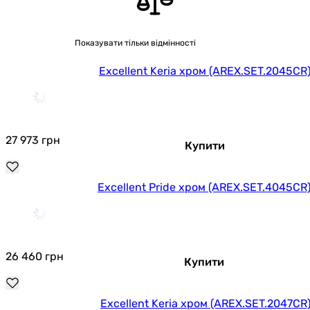
Побачили помилку в описі або характеристиках?
Повідомте нам про це!
Показувати тільки відмінності
Повідомити про помилку
Excellent Keria хром (AREX.SET.2045CR
Характеристики, комплектація та фотографії Excellent Keria
хром (AREX.SET.2045CR) носять ознайомлювальний
характер і можуть змінюватися виробником без
повідомлення. Магазин не несе відповідальності за зміни,
внесені виробником.
27 973
грн
Купити
Excellent Pride хром (AREX.SET.4045CR
26 460
грн
Купити
Excellent Keria хром (AREX.SET.2047CR