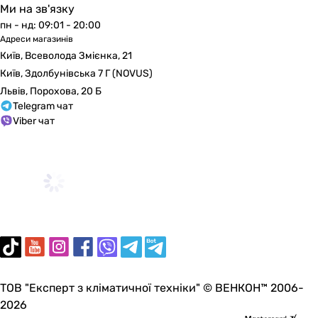
одноважільний
Ми на зв'язку
одноважільний
пн - нд: 09:01 - 20:00
Адреси магазинів
одноважільний
Київ, Всеволода Змієнка, 21
одноважільний
Київ, Здолбунівська 7 Г (NOVUS)
одноважільний
Львів, Порохова, 20 Б
одноважільний
Telegram чат
двохвентильний
Viber чат
двохвентильний
одноважільний
одноважільний
одноважільний
Тип виливу
без виливу
без виливу
без виливу
без виливу
без виливу
ТОВ "Експерт з кліматичної техніки" © ВЕНКОН™ 2006-
без виливу
2026
без виливу