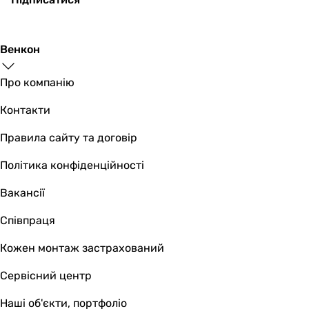
35 880
грн
Купити
Венкон
Ferro Algeo BAQ7P-SET1-
Про компанію
Контакти
Правила сайту та договір
9 795
грн
Купити
Політика конфіденційності
Grohe Eurosmart 2518300
Вакансії
Співпраця
Кожен монтаж застрахований
14 580
грн
Купити
Сервісний центр
Omnires Parma Chrome SYSPM10C
Наші об'єкти, портфоліо