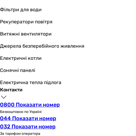
глянцева
глянцева
Фільтри для води
глянцева
Рекуператори повітря
глянцева
глянцева
Витяжні вентилятори
глянцева
Монтаж
Джерела безперебійного живлення
настінний, прихований
Електричні котли
настінний, прихований
настінний, прихований
Сонячні панелі
настінний, прихований
настінний, прихований
Електрична тепла підлога
настінний, прихований
Контакти
настінний, прихований
настінний, прихований
0800 Показати номер
настінний
Безкоштовно по Україні
прихований, настінний
044 Показати номер
настінний
032 Показати номер
Керування
За тарифом оператора