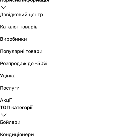
Тип
душовий набір
Довідковий центр
душовий набір
Каталог товарів
душовий набір
душовий набір
Виробники
душовий набір
душовий набір
Популярні товари
душовий набір
Розпродаж до -50%
душовий набір
душовий набір
Уцінка
душовий набір
душовий набір
Послуги
Тип поверхні
Акції
глянцева
ТОП категорії
глянцева
глянцева
Бойлери
глянцева
глянцева
Кондиціонери