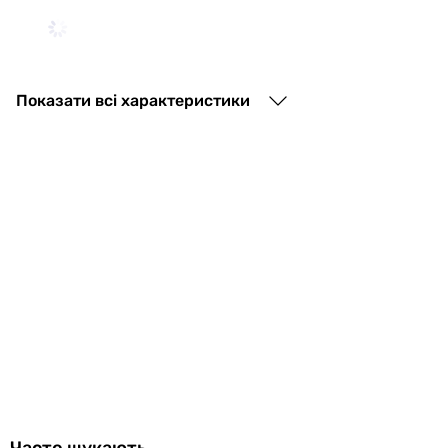
28 800
грн
Купити
Показати всі характеристики
Excellent Glad (ARNL.SET.1145CR
23 820
грн
Купити
Excellent PI хром (AREX.SET.1245CR
29 340
грн
Купити
Часто шукають