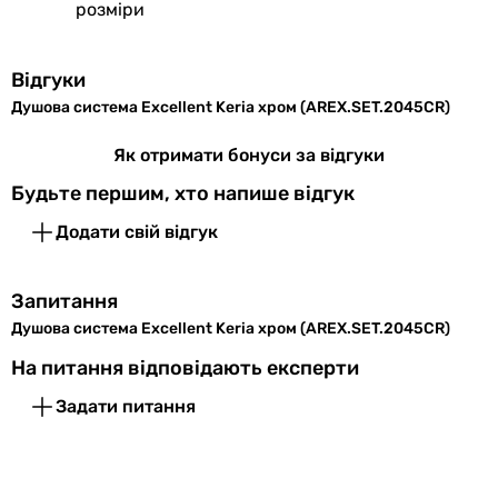
розміри
Виробництво
Польща
Відгуки
Діаметр
1/2 ″
Душова система Excellent Keria хром (AREX.SET.2045CR)
підключення
Як отримати бонуси за відгуки
Колекції
Keria
Будьте першим, хто напише відгук
Комплектація
гарантійний талон, кріплення,
Додати свій відгук
виробу
верхній душ, ручний душ,
тримач, шланг для душу,
змішувач для душу, внутрішня
Запитання
частина змішувача
Душова система Excellent Keria хром (AREX.SET.2045CR)
На питання відповідають експерти
Фізичні характеристики
Задати питання
Колір
хром
Вага
5 кг