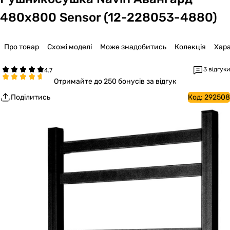
480х800 Sensor (12-228053-4880)
Про товар
Схожі моделі
Може знадобитись
Колекція
Хар
3 відгуки
Отримайте
до 250 бонусів за відгук
Поділитись
Код:
292508