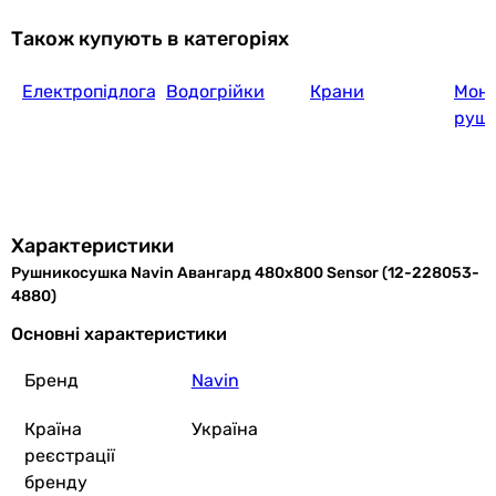
Також купують в категоріях
Електропідлога
Водогрійки
Крани
Мон
4 950
грн
Купити
руш
Основні характеристики
Тип
електричний
Характеристики
електричний
Рушникосушка Navin Авангард 480х800 Sensor (12-228053-
електричний
4880)
електричний
електричний
Основні характеристики
електричний
Бренд
Navin
електричний
Керування
Країна
Україна
регулювання температури, сенсорне, таймер
реєстрації
регулювання температури, сенсорне, таймер
бренду
електронне, регулювання температури