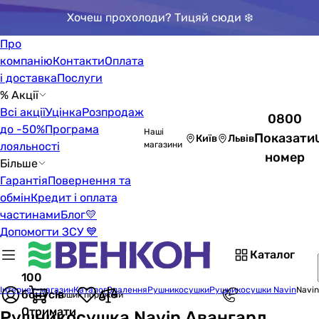
Хочеш прохолоди? Тицяй сюди ❄️
Про
компанію
Контакти
Оплата
і доставка
Послуги
% Акції
Всі акції
Уцінка
Розпродаж
0800
до -50%
Програма
Наші
Показати
Київ
Львів
лояльності
магазини
номер
Більше
Гарантія
Повернення та
обмін
Кредит і оплата
частинами
Блог
💛
Допомогти ЗСУ 💙
Каталог
100
Інтернет-магазин
Каталог
Опалення
Рушникосушки
Рушникосушки Navin
Navi
бонусів
Кошик порожній
Отримати
Рушникосушка Navin Авангард