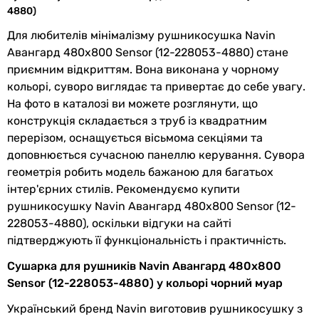
-
потужність
4880)
-
Для любителів мінімалізму рушникосушка Navin
Максимальна температура
Форма
драбинка
Авангард 480х800 Sensor (12-228053-4880) стане
50 °C
приємним відкриттям. Вона виконана у чорному
50 °C
Особливості
дисплей
, індикатор
кольорі, суворо виглядає та привертає до себе увагу.
-
моделі
температури
На фото в каталозі ви можете розглянути, що
60 °C
Кількість секцій
8 шт
конструкція складається з труб із квадратним
60 °C
перерізом, оснащується вісьмома секціями та
60 °C
Профіль труби
прямокутна
доповнюється сучасною панеллю керування. Сувора
60 °C
геометрія робить модель бажаною для багатьох
Електроживлення
Розташування
вертикальне
інтер'єрних стилів. Рекомендуємо купити
230В
рушникосушки
рушникосушку Navin Авангард 480х800 Sensor (12-
230В
228053-4880), оскільки відгуки на сайті
230В
Монтаж
настінний
підтверджують її функціональність і практичність.
230В
230В
Виробництво
Україна
Сушарка для рушників Navin Авангард 480х800
230В
Sensor (12-228053-4880) у кольорі чорний муар
230В
Комплектація
комплект кріплення,
Український бренд Navin виготовив рушникосушку з
Підключення електроживлення
рушникосушка - 1шт.