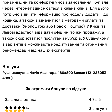
драбинка
Повідомити про помилку
приємні ціни та комфортні умови замовлення. Купівля
драбинка
через інтернет здійснюється в кілька кліків. Для цього
Характеристики, комплектація та фотографії Navin Авангард
Особливості моделі
потрібно вивчити інформацію про модель, додати її до
480х800 Sensor (12-228053-4880) носять
дисплей, індикатор температури
кошика, а також визначитися з методами оплати та
ознайомлювальний характер і можуть змінюватися
дисплей, індикатор температури
доставки (Укрпоштою або Новою Поштою). У Києві та
виробником без повідомлення. Магазин не несе
дисплей
відповідальності за зміни, внесені виробником.
Львові вдасться відвідати офіційні точки продажу, а
можливий прихований монтаж
також скористатися послугами кур'єрів. У будь-якому
можливий прихований монтаж
з варіантів є можливість кредитування та отримання
можливий прихований монтаж
рекомендацій від наших експертів.
можливий прихований монтаж
Кількість секцій
Відгуки
8 шт
8 шт
Рушникосушка Navin Авангард 480х800 Sensor (12-228053-
4880)
8 шт
10 шт
Як отримати бонуси за відгуки
10 шт
10 шт
Загальна оцінка
4,7
з 5
10 шт
3 відгуки
Профіль труби