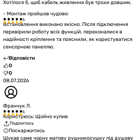
рушникосушка, інструкція з експлуатації, комплект кріп
Хотілося б, щоб кабель живлення був трохи довшим.
рушникосушка, інструкція з експлуатації, комплект кріп
- Монтаж пройшов чудово:
Матеріал
емальована сталь
Встановлення виконано якісно. Після підключення
емальована сталь
перевірили роботу всіх функцій, переконалися в
сталь
надійності кріплення та пояснили, як користуватися
сталь
сенсорною панеллю.
сталь
Відповісти
сталь
0
сталь
0
Колекції
08.07.2026
Авангард
Авангард
-
Франчук Л.
Carino Ricardo
Carino Mia
Користуюсь: Щойно купив
Carino Mia
Поділитись
Carino Ricardo
Поскаржитись
Фізичні характеристики
Шукав саме чорну матову рушникосушку під душову