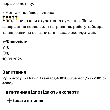
5.6 кг
першого дотику.
5.6 кг
- Монтаж пройшов чудово:
6 кг
Колір
Монтаж виконали акуратно та сумлінно. Після
чорний
завершення перевірили нагрівання, роботу таймера
чорний
та відповіли на всі запитання щодо експлуатації.
чорний
Відповісти
чорний
0
чорний
0
чорний
10.01.2026
чорний
Габарити в упаковці
Ширина в упаковці
Запитання
550 мм
Рушникосушка Navin Авангард 480х800 Sensor (12-228053-
-
4880)
-
На питання відповідають експерти
-
Задати питання
-
-