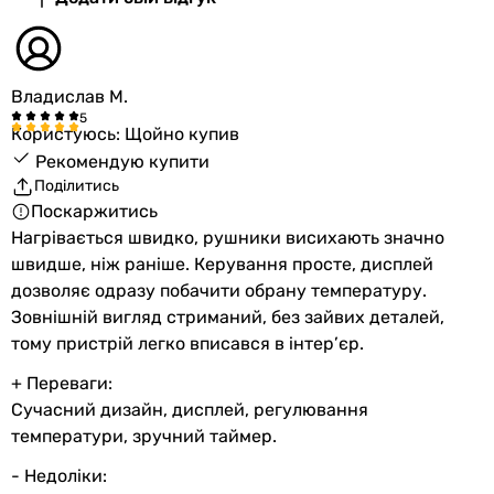
настінний
настінний
настінний
Владислав М.
настінний
Виробництво
Користуюсь: Щойно купив
Україна
Рекомендую купити
Україна
Поділитись
Україна
Поскаржитись
Україна
Нагрівається швидко, рушники висихають значно
Україна
швидше, ніж раніше. Керування просте, дисплей
Україна
дозволяє одразу побачити обрану температуру.
Україна
Зовнішній вигляд стриманий, без зайвих деталей,
Комплектація
тому пристрій легко вписався в інтер’єр.
комплект кріплення, рушникосушка - 1шт.
+ Переваги:
комплект кріплення, рушникосушка - 1шт.
Сучасний дизайн, дисплей, регулювання
інструкція з експлуатації, комплект кріплення, рушнико
температури, зручний таймер.
рушникосушка, інструкція з експлуатації, комплект кріп
рушникосушка, інструкція з експлуатації, комплект кріп
- Недоліки: