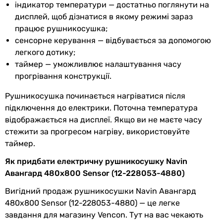
індикатор температури — достатньо поглянути на
Габарити в упаковці
155 Вт
дисплей, щоб дізнатися в якому режимі зараз
155 Вт
Ширина в
550 мм
працює рушникосушка;
155 Вт
упаковці
сенсорне керування — відбувається за допомогою
155 Вт
легкого дотику;
Клас захисту
Висота в
840 мм
таймер — уможливлює налаштування часу
-
упаковці
прогрівання конструкції.
-
IP44
Глибина в
60 мм
Рушникосушка починається нагріватися після
IP44
упаковці
підключення до електрики. Поточна температура
IP44
відображається на дисплеї. Якщо ви не маєте часу
IP44
Вага в упаковці
6.1 кг
стежити за прогресом нагріву, використовуйте
IP44
таймер.
Форма
Гарантія
Як придбати електричну рушникосушку Navin
драбинка
Авангард 480х800 Sensor (12-228053-4880)
Гарантія
36 міс.
драбинка
драбинка
Вигідний продаж рушникосушки Navin Авангард
Побачили помилку в описі або характеристиках?
драбинка
480х800 Sensor (12-228053-4880) — це легке
Повідомте нам про це!
драбинка
завдання для магазину Vencon. Тут на вас чекають