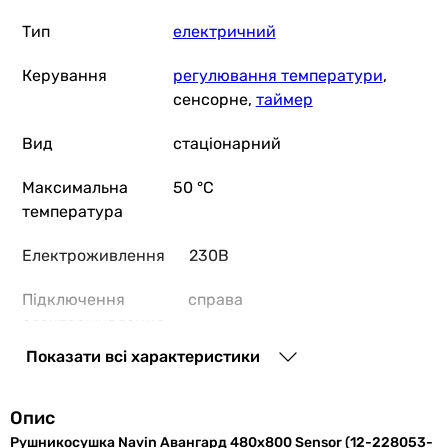
електронне
Тип
електричний
електронне
електронне, регулювання потужності, таймер
Керування
регулювання температури
,
електронне, регулювання потужності, таймер
сенсорне,
таймер
Вид
стаціонарний
Вид
стаціонарний
стаціонарний
стаціонарний
Максимальна
50 °C
стаціонарний
температура
стаціонарний
Електроживлення
230В
стаціонарний
стаціонарний
Підключення
справа
Робоча температура
електроживлення
-
-
Показати всі характеристики
Розташування
зліва
50 °C
вимикача
-
Опис
-
Максимальна
155 Вт
Рушникосушка Navin Авангард 480х800 Sensor (12-228053-