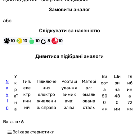
Замовити аналог
або
Слідкувати за наявністю
10
10
10
5
10
Дивитися підібрані аналоги
У
Ви
Ши
Гл
N
Тип:
Підключе
Розташ
Матері
к
сот
ри
иб
a
еле
ння
ування
ал:
р
а
на
ин
v
ктр
електро
вимик
емаль
аї
80
48
а
i
ичн
живленн
ача:
ована
н
0
0
72
n
ий
я: справа
зліва
сталь
а
мм
мм
мм
Вага, кг:
6
Всі характеристики