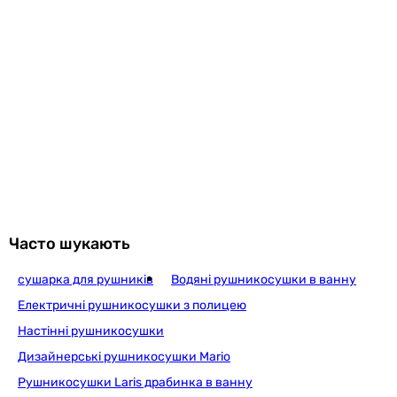
-
-
7.5 кг
7.1 кг
7.1 кг
7.5 кг
Гарантія
Гарантія
36 міс.
36 міс.
36 міс.
Часто шукають
36 міс.
36 міс.
сушарка для рушників
Водяні рушникосушки в ванну
36 міс.
Електричні рушникосушки з полицею
36 міс.
Настінні рушникосушки
Дизайнерські рушникосушки Mario
Рушникосушки Laris драбинка в ванну