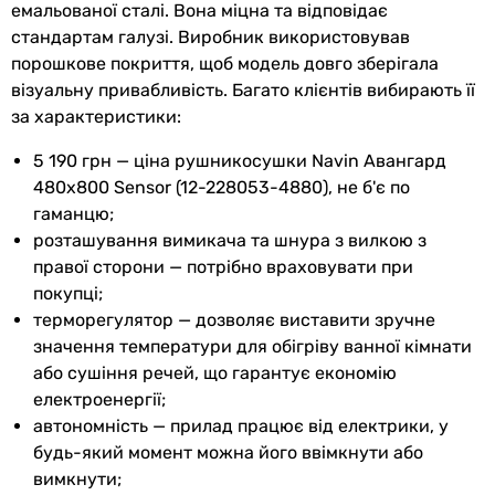
емальованої сталі. Вона міцна та відповідає
справа
Матеріал
емальована сталь
стандартам галузі. Виробник використовував
зліва
порошкове покриття, щоб модель довго зберігала
зліва
Колекції
Авангард
візуальну привабливість. Багато клієнтів вибирають її
універсальне
за характеристики:
універсальне
Фізичні характеристики
універсальне
5 190 грн — ціна рушникосушки Navin Авангард
універсальне
Висота
800 мм
480х800 Sensor (12-228053-4880), не б'є по
Розташування вимикача
гаманцю;
зліва
Ширина
480 мм
розташування вимикача та шнура з вилкою з
справа
правої сторони — потрібно враховувати при
справа
Глибина
72 мм
покупці;
справа
терморегулятор — дозволяє виставити зручне
справа
Міжосьова
450 мм
значення температури для обігріву ванної кімнати
справа
відстань
або сушіння речей, що гарантує економію
справа
електроенергії;
Вага
6 кг
Максимальна потужність
автономність — прилад працює від електрики, у
155 Вт
будь-який момент можна його ввімкнути або
Колір
чорний
155 Вт
вимкнути;
155 Вт