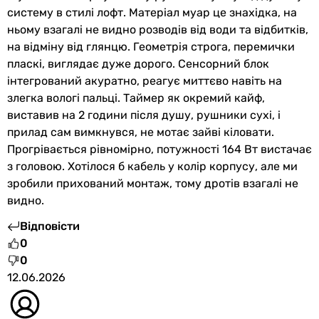
Висота
систему в стилі лофт. Матеріал муар це знахідка, на
800 мм
ньому взагалі не видно розводів від води та відбитків,
800 мм
на відміну від глянцю. Геометрія строга, перемички
800 мм
пласкі, виглядає дуже дорого. Сенсорний блок
790 мм
інтегрований акуратно, реагує миттєво навіть на
790 мм
злегка вологі пальці. Таймер як окремий кайф,
790 мм
виставив на 2 години після душу, рушники сухі, і
790 мм
прилад сам вимкнувся, не мотає зайві кіловати.
Ширина
Прогрівається рівномірно, потужності 164 Вт вистачає
480 мм
з головою. Хотілося б кабель у колір корпусу, але ми
480 мм
зробили прихований монтаж, тому дротів взагалі не
480 мм
видно.
490 мм
Відповісти
490 мм
0
490 мм
0
490 мм
12.06.2026
Глибина
72 мм
72 мм