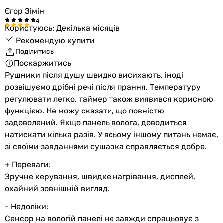
72 мм
Єгор Зімін
80 мм
Користуюсь: Декілька місяців
80 мм
Рекомендую купити
80 мм
Поділитись
80 мм
Поскаржитись
Міжосьова відстань
Рушники після душу швидко висихають, іноді
450 мм
розвішуємо дрібні речі після прання. Температуру
450 мм
регулювати легко, таймер також виявився корисною
450 мм
функцією. Не можу сказати, що повністю
-
задоволений. Якщо панель волога, доводиться
-
натискати кілька разів. У всьому іншому питань немає,
-
зі своїми завданнями сушарка справляється добре.
-
+ Переваги:
Вага
Зручне керування, швидке нагрівання, дисплей,
6 кг
охайний зовнішній вигляд.
6 кг
6 кг
- Недоліки:
6 кг
Сенсор на вологій панелі не завжди спрацьовує з