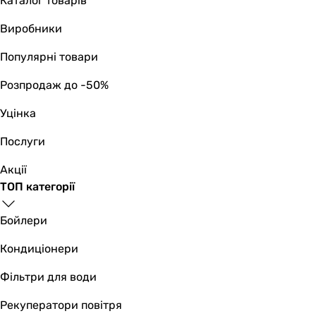
Каталог товарів
IEC роз'єм
Виробники
-
євророзетка
Популярні товари
IEC роз'єм
IEC роз'єм, євророзетка
Розпродаж до -50%
IEC роз'єм
Уцінка
IEC роз'єм
-
Послуги
Кількість євророзеток 230 В
-
Акції
-
ТОП категорії
-
-
Бойлери
-
Кондиціонери
2 шт
-
Фільтри для води
3 шт
-
Рекуператори повітря