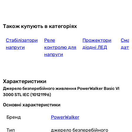
15 840
грн
Також купують в категоріях
Стабілізатори
Реле
Прожектори
Сма
напруги
контролю для
діодні ЛЕД
датч
напруги
7 818
грн
Характеристики
Джерело безперебійного живлення PowerWalker Basic VI
APC Easy UPS BV
3000 STL IEC (10121196)
Основні характеристики
Бренд
PowerWalker
13 200
грн
Тип
джерело безперебійного