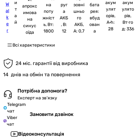
и
акум
акум
W
на
руг
зовні
бата
апрокс
т
улят
улято
al
поту
а
шньо
рея:
имова
а
орів,
рів,
k
жніст
АКБ
го
вбуд
на
й
A·h:
Вт⋅го
e
ь, Вт:
, В:
АКБ,
ован
синус
28
д: 336
r
1800
12
А: 0,7
а
оїда
Всі характеристики
24 міс. гарантії від виробника
14
днів на обмін та повернення
Потрібна допомога?
Експерт на зв’язку
Telegram
чат
Замовити дзвінок
Viber
чат
Відеоконсультація