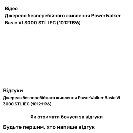
Відео
17 895
грн
Вихідна
230 В
Купити
Джерело безперебійного живлення PowerWalker
напруга
Basic VI 3000 STL IEC (10121196)
Ritar E-RTM1500
Вихідна
50 Гц, 60 Гц
частота
Тип
IEC роз'єм
підключення
6 519
грн
навантаження
Основні характеристики
Кількість
6 шт
Тип
розеток
Відгуки
джерело безперебійного живлення
IEC
Джерело безперебійного живлення PowerWalker Basic VI
джерело безперебійного живлення
3000 STL IEC (10121196)
Тип
IEC роз'єм
джерело безперебійного живлення
підключення до
джерело безперебійного живлення
Як отримати бонуси за відгуки
мережі
джерело безперебійного живлення
Будьте першим, хто напише відгук
джерело безперебійного живлення
Кількість фаз
однофазний