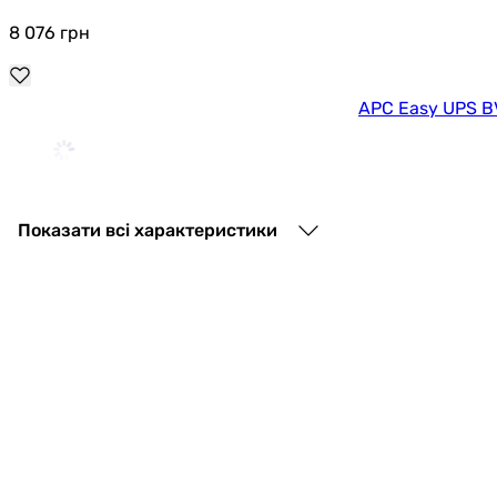
8 076
грн
APC Easy UPS BV
8 899
грн
Показати всі характеристики
16 111
грн
Po