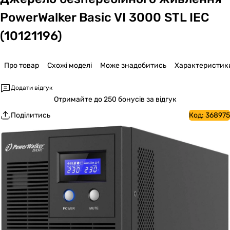
PowerWalker Basic VI 3000 STL IEC
(10121196)
Про товар
Схожі моделі
Може знадобитись
Характеристик
Додати відгук
Отримайте
до 250 бонусів за відгук
Поділитись
Код:
368975