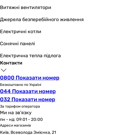
-
Витяжні вентилятори
3 шт
Кількість розеток IEC
Джерела безперебійного живлення
6 шт
6 шт
Електричні котли
6 шт
Сонячні панелі
6 шт
6 шт
Електрична тепла підлога
-
Контакти
6 шт
3 шт
0800 Показати номер
6 шт
Безкоштовно по Україні
4 шт
044 Показати номер
-
032 Показати номер
Тип підключення до мережі
За тарифом оператора
IEC роз'єм
Ми на зв'язку
IEC роз'єм
пн - нд: 09:01 - 20:00
IEC роз'єм
Адреси магазинів
IEC роз'єм
Київ, Всеволода Змієнка, 21