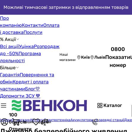
Можливі тимчасові затримки з відправленням товарів
Про
компанію
Контакти
Оплата
і доставка
Послуги
% Акції
Всі акції
Уцінка
Розпродаж
0800
до -50%
Програма
Наші
Показати
Київ
Львів
лояльності
магазини
номер
Більше
Гарантія
Повернення та
обмін
Кредит і оплата
частинами
Блог
💛
Допомогти ЗСУ 💙
Каталог
100
Інтернет-магазин
Каталог
Електротехніка
Акумулятори та зарядні станції
Дже
бонусів
Кошик порожній
Отримати
Джерело безперебійного живлення