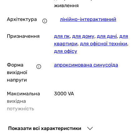
живлення
Архітектура
лінійно-інтерактивний
Призначення
для пк
,
для дому
,
для дачі
,
для
квартири
,
для офісної техніки
,
10 799
грн
для офісу
Форма
апроксимована синусоїда
APC Back-U
вихідної
напруги
Максимальна
3000 VA
13 106
грн
вихідна
потужність
Powercom IMD-3000AP LCD /3000VA/1800W li
Ефективна
1800 Вт
Показати всі характеристики
вихідна
потужність