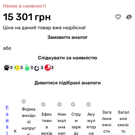
Немає в наявності
15 301 грн
Ціна на даний товар вже недійсна!
Замовити аналог
або
Слідкувати за наявністю
3
3
3
3
3
Дивитися підібрані аналоги
P
Форма
Зага
Загал
o
Ефек
Ном
Стру
Аку
вихідн
льна
ьна
w
тивн
інал
м
мул
ої
ємні
ємніс
e
а
ьна
заря
ятор
напруг
К
сть
ть
r
вихід
нап
ду
на
и: