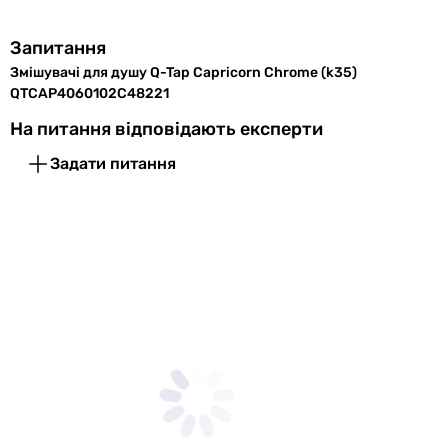
кріплення
Режими
3 шт
Запитання
струменя
Змішувачі для душу Q-Tap Capricorn Chrome (k35)
ручного душу
QTCAP4060102C48221
На питання відповідають експерти
Фізичні характеристики
Задати питання
Колір
хром
Ширина
210 мм
Глибина
138 мм
Діаметр лійки
104x274 мм
Висота
124 мм
Габарити в упаковці