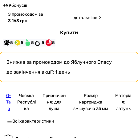
+
99
бонусів
З промокодом за
детальніше
3 163 грн
Купити
5
5
5
5
5
Знижка за промокодом
до Яблучного Спасу
до закінчення акції:
1 день
Q-
Чеська
Призначен
Розмір
Матеріа
Ta
Республі
ня: для
картриджа
л:
p
ка
душа
змішувача 35 мм
латунь
Всі характеристики