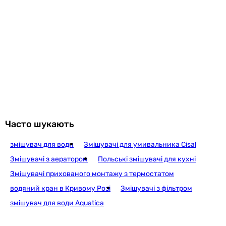
1 426
грн
Купити
Imprese Brenta ZMK0
4 500
грн
Купити
Часто шукають
змішувач для води
Змішувачі для умивальника Cisal
RJ Vero RJFA
Змішувачі з аератором
Польські змішувачі для кухні
Змішувачі прихованого монтажу з термостатом
водяний кран в Кривому Розі
Змішувачі з фільтром
1 959
грн
Купит
змішувач для води Aquatica