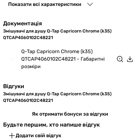
Показати всі характеристики
змішувача
Підключення
до водопроводу
Документація
Змішувачі для душу Q-Tap Capricorn Chrome (k35)
Розмір
35 мм
QTCAP4060102C48221
картриджа
змішувача
Q-Tap Capricorn Chrome (k35)
QTCAP4060102C48221 - Габаритні
Матеріал
латунь
розміри
Виробництво
Чеська Республіка
Відгуки
Діаметр
1/2 ″
Змішувачі для душу Q-Tap Capricorn Chrome (k35)
підключення
QTCAP4060102C48221
Колекції
Capricorn
Як отримати бонуси за відгуки
Будьте першим, хто напише відгук
Комплектація
змішувач, тримач для душу,
виробу
душовий шланг, лійка,
Додати свій відгук