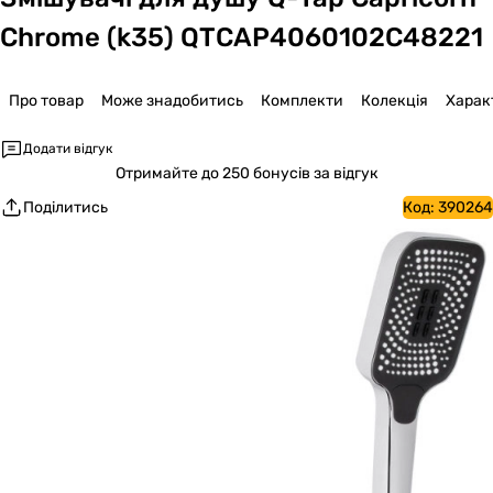
Chrome (k35) QTCAP4060102C48221
Про товар
Може знадобитись
Комплекти
Колекція
Харак
Додати відгук
Отримайте
до 250 бонусів за відгук
Поділитись
Код:
390264