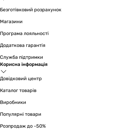
для душа
для душа
Безготівковий розрахунок
для душа
для душа
Магазини
для душа
Програма лояльності
для душа
для душа
Додаткова гарантія
для душа
для душа
Служба підтримки
для душа
Корисна інформація
для душа
Тип
Довідковий центр
змішувач
Каталог товарів
змішувач
змішувач
Виробники
змішувач
змішувач
Популярні товари
змішувач
Розпродаж до -50%
змішувач