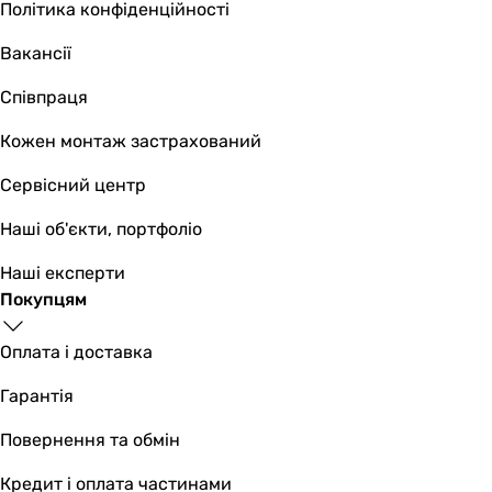
1 564
грн
Політика конфіденційності
Купити
Вакансії
Wezer V
Співпраця
Кожен монтаж застрахований
Сервісний центр
893
грн
Ку
Наші об'єкти, портфоліо
Kroner KRM Main-C050 (C
Наші експерти
Покупцям
Оплата і доставка
1 104
грн
Купити
Гарантія
Основні характеристики
Повернення та обмін
Призначення
Кредит і оплата частинами