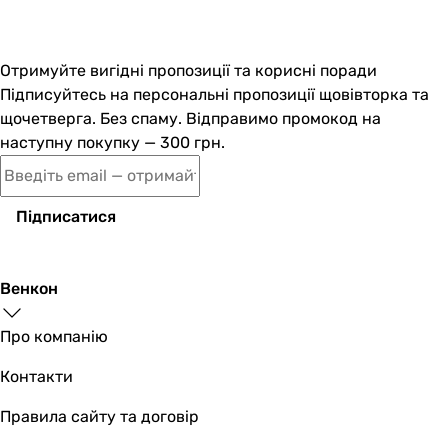
Imprese Orlik f0
Отримуйте вигідні пропозиції та корисні поради
Підписуйтесь на персональні пропозиції щовівторка та
1 440
грн
щочетверга. Без спаму. Відправимо промокод на
Купити
наступну покупку — 300 грн.
Kroner KRP Brocken-C050 (C
Підписатися
1 541
грн
Венкон
Купити
Про компанію
Kroner KRP Bremen-C050 (C
Контакти
Правила сайту та договір