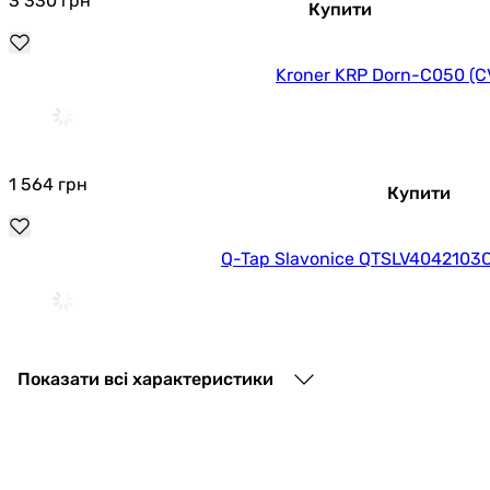
3 330
грн
Купити
Chrome (k35) QTCAP4060102C48221 носять
ознайомлювальний характер і можуть змінюватися
виробником без повідомлення. Магазин не несе
Kroner KRP Dorn-C050 (C
відповідальності за зміни, внесені виробником.
1 564
грн
Купити
Q-Tap Slavonice QTSLV4042103
3 496
грн
Купити
Показати всі характеристики
Kroner KRP Hagen-C050 (C