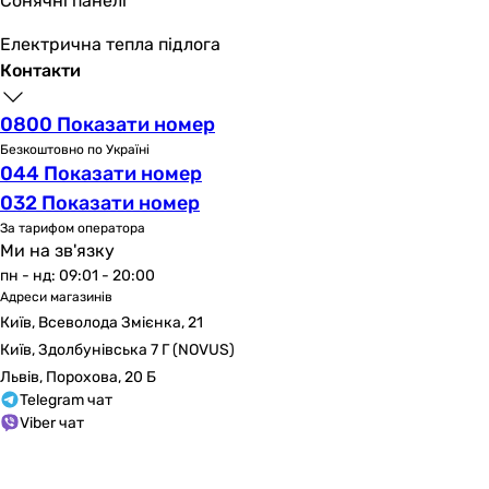
Сонячні панелі
настінний
настінний
Електрична тепла підлога
настінний
Контакти
настінний
настінний
0800 Показати номер
настінний
Безкоштовно по Україні
044 Показати номер
настінний
настінний
032 Показати номер
настінний
За тарифом оператора
Ми на зв'язку
Керування
пн - нд: 09:01 - 20:00
одноважільний
Адреси магазинів
одноважільний
Київ, Всеволода Змієнка, 21
одноважільний
Київ, Здолбунівська 7 Г (NOVUS)
одноважільний
Львів, Порохова, 20 Б
одноважільний
Telegram чат
одноважільний
Viber чат
одноважільний
одноважільний