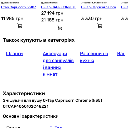
Душова система
Душевий куток
Змішувачі для раковини
Змішув
Qtap Capricorn 53103K
Q-Tap CAPRICORN BLA
Q-Tap Capricorn Chro
Q-T
NC Chrome
1099SC6 (CAPBLA1099
27 194 грн
me (k26) QTCAP106010
me 
SC6)
2C48219
02C
11 985
грн
3 330
грн
3 
21 185
грн
Також купують в категоріях
Шланги
Аксесуари
Раковини на
Ван
для санвузлів
кухню
і ванних
кімнат
Характеристики
Змішувачі для душу Q-Tap Capricorn Chrome (k35)
QTCAP4060102C48221
Основні характеристики