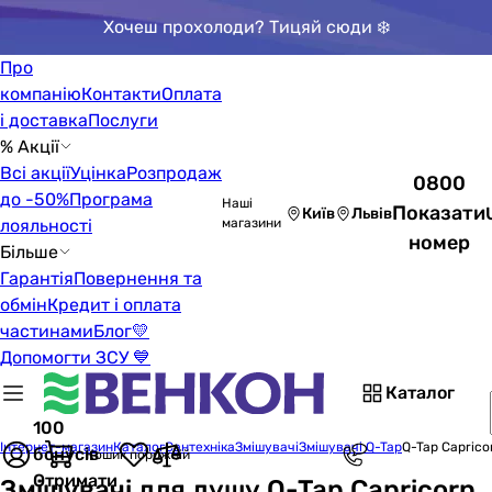
Хочеш прохолоди? Тицяй сюди ❄️
Про
компанію
Контакти
Оплата
і доставка
Послуги
% Акції
Всі акції
Уцінка
Розпродаж
0800
до -50%
Програма
Наші
Показати
Київ
Львів
лояльності
магазини
номер
Більше
Гарантія
Повернення та
обмін
Кредит і оплата
частинами
Блог
💛
Допомогти ЗСУ 💙
Каталог
100
Інтернет-магазин
Каталог
Сантехніка
Змішувачі
Змішувачі Q-Tap
Q-Tap Capric
бонусів
Кошик порожній
Отримати
Змішувачі для душу Q-Tap Capricorn