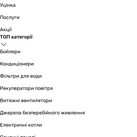
змішувач
Уцінка
змішувач
змішувач
Послуги
змішувач
Акції
Тип поверхні
ТОП категорії
глянцева
глянцева
Бойлери
глянцева
глянцева
Кондиціонери
глянцева
глянцева
Фільтри для води
глянцева
Рекуператори повітря
глянцева
глянцева
Витяжні вентилятори
глянцева
глянцева
Джерела безперебійного живлення
Монтаж
Електричні котли
настінний
настінний