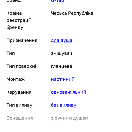
Бренд
Q-Tap
Країна
Чеська Республіка
реєстрації
бренду
Призначення
для душа
Тип
змішувач
Тип поверхні
глянцева
Монтаж
настінний
Керування
одноважільний
Тип виливу
без виливу
Оснащення
з ручним душем
Особливості
картриджний змішувач