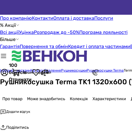
Про компанію
Контакти
Оплата і доставка
Послуги
% Акції
Всі акції
Уцінка
Розпродаж до -50%
Програма лояльності
Більше
Гарантія
Повернення та обмін
Кредит і оплата частинами
100
Інтернет-магазин
Каталог
Опалення
Рушникосушки
Рушникосушки Terma
Term
бонусів
Кошик порожній
Отримати
Рушникосушка Terma TK1 1320x600 
Про товар
Може знадобитись
Колекція
Характеристики
Додати відгук
Поділитись