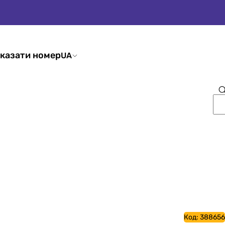
казати номер
UA
Код:
388656