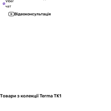
Viber
чат
Відеоконсультація
Товари з колекції Terma TK1