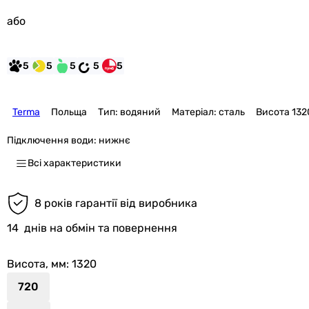
або
5
5
5
5
5
Terma
Польща
Тип: водяний
Матеріал: сталь
Висота 132
Підключення води:
нижнє
Всі характеристики
8 років гарантії від виробника
14
днів на обмін та повернення
Висота, мм
: 1320
720