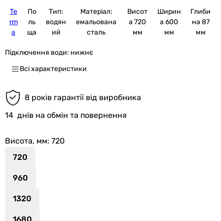
Te
По
Тип:
Матеріал:
Висот
Ширин
Глиби
rm
ль
водян
емальована
а 720
а 600
на 87
a
ща
ий
сталь
мм
мм
мм
Підключення води:
нижнє
Всі характеристики
8 років гарантії від виробника
14
днів на обмін та повернення
Висота, мм
: 720
720
960
1320
1680