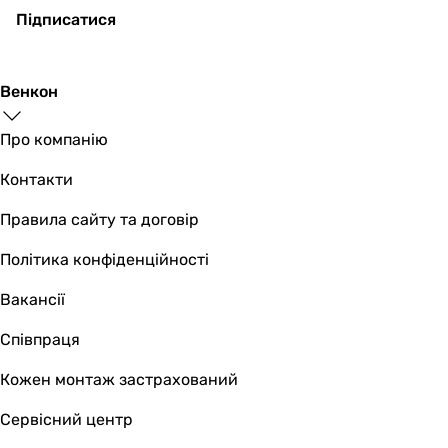
кругла, квадратна
Підписатися
кругла, прямокутна
кругла, прямокутна
квадратна, прямокутна
Венкон
Розташування рушникосушки
вертикальне
Про компанію
вертикальне
вертикальне
Контакти
вертикальне
Правила сайту та договір
вертикальне
вертикальне
Політика конфіденційності
вертикальне
Монтаж
Вакансії
настінний
Співпраця
настінний
настінний
Кожен монтаж застрахований
настінний
настінний
Сервісний центр
настінний