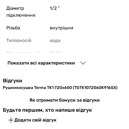
стаціонарний
стаціонарний
Діаметр
1/2 ″
стаціонарний
підключення
стаціонарний
Різьба
внутрішня
стаціонарний
стаціонарний
Теплоносій
вода
стаціонарний
Підключення води
Максимальний
10 бар
нижнє
тиск
нижнє
Показати всі характеристики
нижнє
Максимальна
95 °C
нижнє
температура
Відгуки
нижнє
Рушникосушка Terma TK1 720x600 (TGTK1072060K916SX)
нижнє
Форма
драбинка
нижнє
Як отримати бонуси за відгуки
Діаметр підключення
Кількість секцій
12 шт
Будьте першим, хто напише відгук
1/2 ″
Профіль труби
квадратна
, кругла
1/2 ″
Додати свій відгук
1/2 ″