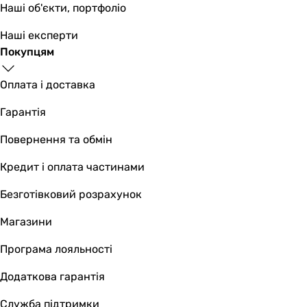
Наші об'єкти, портфоліо
настінний
Виробництво
Наші експерти
Польща
Покупцям
Італія
Італія
Оплата і доставка
Італія
Італія
Гарантія
Італія
Повернення та обмін
Україна
Комплектація
Кредит і оплата частинами
рушникосушка, інструкція з експлуатації, заглушка, ком
-
Безготівковий розрахунок
-
Магазини
-
-
Програма лояльності
-
рушникосушка, інструкція з експлуатації, комплект кріп
Додаткова гарантія
Матеріал
Служба підтримки