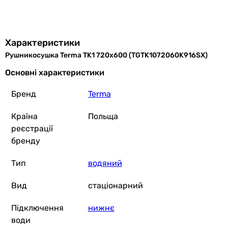
Основні характеристики
Тип
водяний
Характеристики
водяний
Рушникосушка Terma TK1 720x600 (TGTK1072060K916SX)
водяний
водяний
Основні характеристики
водяний
Бренд
Terma
водяний
водяний
Країна
Польща
Керування
реєстрації
-
бренду
без регулювання температури
без регулювання температури
Тип
водяний
без регулювання температури
без регулювання температури
Вид
стаціонарний
без регулювання температури
-
Підключення
нижнє
Вид
води