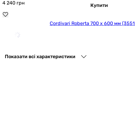
4 240
грн
Купити
Cordivari Roberta 700 x 600 мм (35
5 454
грн
Купити
Показати всі характеристики
Cordivari Roberta Curvo 1496 x 600 мм (35
6 884
грн
Купити
Cordivari Roberta 1238 x 600 мм (35