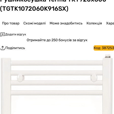
(TGTK1072060K916SX)
Про товар
Схожі моделі
Може знадобитись
Колекція
Хар
Додати відгук
Отримайте
до 250 бонусів за відгук
Поділитись
Код:
387253