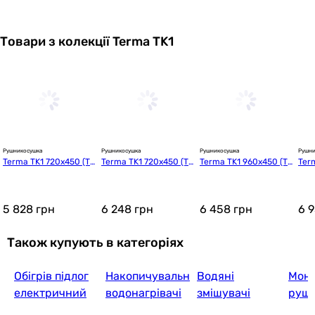
Товари з колекції Terma TK1
5 498
грн
Купити
Cordivari Roberta 1496 x 600 мм (35
Рушникосушка
Рушникосушка
Рушникосушка
Рушни
Terma TK1 720x450 (TG
Terma TK1 720x450 (TG
Terma TK1 960x450 (T
Ter
6 254
грн
Купити
TK1072045K916SX)
TK1072045K9M5SX)
GTK1096045K916SX)
GTK
5 828
грн
6 248
грн
6 458
грн
6 
Polywarm Ithaka Wi
Також купують в категоріях
Обігрів підлог
Накопичувальні
Водяні
Мон
7 785
грн
Купит
електричний
водонагрівачі
змішувачі
руш