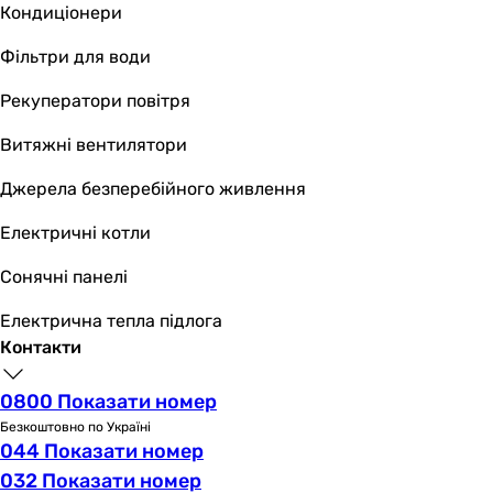
Roberta Curvo
Кондиціонери
Roberta
Фільтри для води
Roberta
Polywarm Ithaka
Рекуператори повітря
Фізичні характеристики
Висота
Витяжні вентилятори
720 мм
Джерела безперебійного живлення
700 мм
700 мм
Електричні котли
1496 мм
1238 мм
Сонячні панелі
1496 мм
Електрична тепла підлога
980 мм
Контакти
Ширина
600 мм
0800 Показати номер
600 мм
Безкоштовно по Україні
600 мм
044 Показати номер
600 мм
032 Показати номер
600 мм