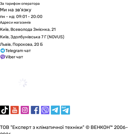
За тарифом оператора
600 мм
Ми на зв'язку
600 мм
пн - нд: 09:01 - 20:00
Глибина
Адреси магазинів
87 мм
Київ, Всеволода Змієнка, 21
-
Київ, Здолбунівська 7 Г (NOVUS)
-
Львів, Порохова, 20 Б
-
Telegram чат
-
Viber чат
-
60 мм
Міжосьова відстань
560 мм
546 мм
550 мм
546 мм
550 мм
550 мм
570 мм
ТОВ "Експерт з кліматичної техніки" © ВЕНКОН™ 2006-