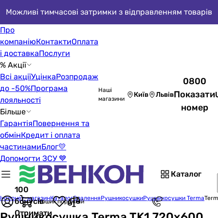
Можливі тимчасові затримки з відправленням товарів
Про
компанію
Контакти
Оплата
і доставка
Послуги
% Акції
Всі акції
Уцінка
Розпродаж
0800
до -50%
Програма
Наші
Показати
Київ
Львів
лояльності
магазини
номер
Більше
Гарантія
Повернення та
обмін
Кредит і оплата
частинами
Блог
💛
Допомогти ЗСУ 💙
Каталог
100
Інтернет-магазин
Каталог
Опалення
Рушникосушки
Рушникосушки Terma
Term
бонусів
Кошик порожній
Отримати
Рушникосушка Terma TK1 720x600