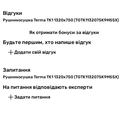
Комплектація
рушникосушка
Відгуки
Матеріал
сталь
Рушникосушка Terma TK1 1320x750 (TGTK1132075K9M5SX)
Примітка
тільки для індивідуального
Як отримати бонуси за відгуки
опалення
Будьте першим, хто напише відгук
Колекції
Terma TK1
Додати свій відгук
Фізичні характеристики
Запитання
Висота
1320 мм
Рушникосушка Terma TK1 1320x750 (TGTK1132075K9M5SX)
На питання відповідають експерти
Ширина
750 мм
Задати питання
Міжосьова
710 мм
відстань
Колір
чорний матовий