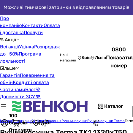
Можливі тимчасові затримки з відправленням товарів
Про
компанію
Контакти
Оплата
і доставка
Послуги
% Акції
Всі акції
Уцінка
Розпродаж
0800
до -50%
Програма
Наші
Показати
Київ
Львів
лояльності
магазини
номер
Більше
Гарантія
Повернення та
обмін
Кредит і оплата
частинами
Блог
💛
Допомогти ЗСУ 💙
Каталог
100
Інтернет-магазин
Каталог
Опалення
Рушникосушки
Рушникосушки Terma
Term
бонусів
Кошик порожній
Отримати
Рушникосушка Terma TK1 1320x750