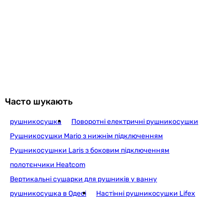
повідомлення. Магазин не несе відповідальності за зміни,
внесені виробником.
Часто шукають
рушникосушка
Поворотні електричні рушникосушки
Рушникосушки Mario з нижнім підключенням
Рушникосушнки Laris з боковим підключенням
полотєнчики Heatcom
Вертикальні сушарки для рушників у ванну
рушникосушка в Одесі
Настінні рушникосушки Lifex