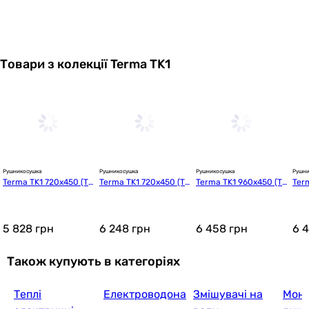
Товари з колекції Terma TK1
Рушникосушка
Рушникосушка
Рушникосушка
Рушни
Terma TK1 720x450 (TG
Terma TK1 720x450 (TG
Terma TK1 960x450 (T
Ter
TK1072045K916SX)
TK1072045K9M5SX)
GTK1096045K916SX)
GTK
5 828
грн
6 248
грн
6 458
грн
6 
Також купують в категоріях
Теплі
Електроводонагрівачі
Змішувачі на
Мон