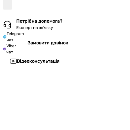
Потрібна допомога?
Експерт на зв’язку
Telegram
чат
Замовити дзвінок
Viber
чат
Відеоконсультація