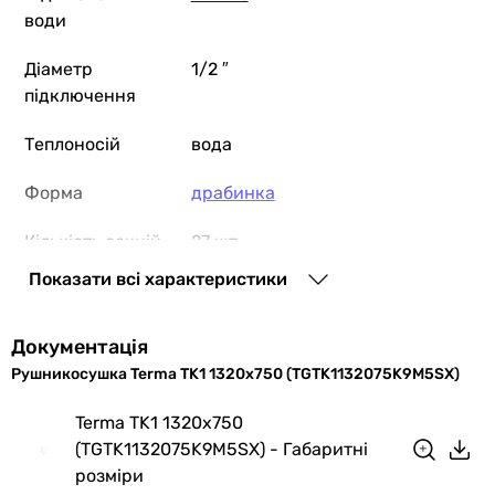
води
Діаметр
1/2 ″
підключення
Теплоносій
вода
Форма
драбинка
Кількість секцій
27 шт
Показати всі характеристики
Профіль труби
кругла
Розташування
вертикальне
Документація
рушникосушки
Рушникосушка Terma TK1 1320x750 (TGTK1132075K9M5SX)
Монтаж
настінний
Terma TK1 1320x750
(TGTK1132075K9M5SX) - Габаритні
Виробництво
Польща
розміри