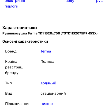
електричні
воду
руш
підлоги
Характеристики
Рушникосушка Terma TK1 1320x750 (TGTK1132075K9M5SX)
Основні характеристики
Бренд
Terma
Країна
Польща
реєстрації
бренду
Тип
водяний
Вид
стаціонарний
Підключення
нижнє