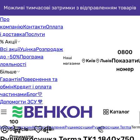
Можливі тимчасові затримки з відправленням товарів
Про
компанію
Контакти
Оплата
і доставка
Послуги
% Акції
Всі акції
Уцінка
Розпродаж
0800
до -50%
Програма
Наші
Показати
Київ
Львів
лояльності
магазини
номер
Більше
Гарантія
Повернення та
обмін
Кредит і оплата
частинами
Блог
💛
Допомогти ЗСУ 💙
Каталог
100
Інтернет-магазин
Каталог
Опалення
Рушникосушки
Рушникосушки Terma
Term
бонусів
Кошик порожній
Отримати
Рушникосушка Terma TK1 1840x750