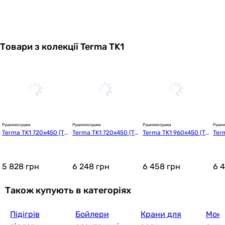
Товари з колекції Terma TK1
Рушникосушка
Рушникосушка
Рушникосушка
Рушни
Terma TK1 720x450 (TG
Terma TK1 720x450 (TG
Terma TK1 960x450 (T
Ter
TK1072045K916SX)
TK1072045K9M5SX)
GTK1096045K916SX)
GTK
5 828
грн
6 248
грн
6 458
грн
6 
Також купують в категоріях
Підігрів
Бойлери
Крани для
Мон