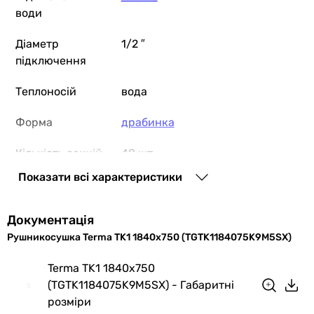
води
Діаметр
1/2 ″
підключення
Теплоносій
вода
Форма
драбинка
Кількість секцій
40 шт
Показати всі характеристики
Профіль труби
кругла
Розташування
вертикальне
Документація
рушникосушки
Рушникосушка Terma TK1 1840x750 (TGTK1184075K9M5SX)
Монтаж
настінний
Terma TK1 1840x750
(TGTK1184075K9M5SX) - Габаритні
Виробництво
Польща
розміри