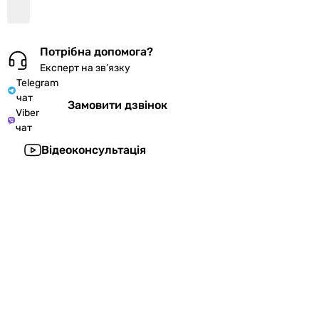
Потрібна допомога?
Експерт на зв’язку
Telegram
чат
Замовити дзвінок
Viber
чат
Відеоконсультація