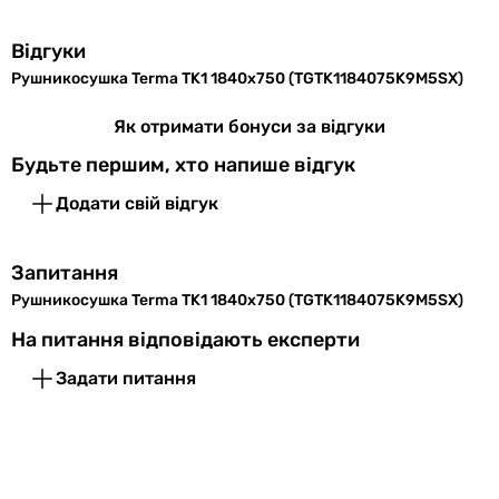
Комплектація
рушникосушка
Відгуки
Матеріал
сталь
Рушникосушка Terma TK1 1840x750 (TGTK1184075K9M5SX)
Примітка
тільки для індивідуального
Як отримати бонуси за відгуки
опалення
Будьте першим, хто напише відгук
Колекції
Terma TK1
Додати свій відгук
Фізичні характеристики
Запитання
Висота
1840 мм
Рушникосушка Terma TK1 1840x750 (TGTK1184075K9M5SX)
На питання відповідають експерти
Ширина
750 мм
Задати питання
Міжосьова
710 мм
відстань
Колір
чорний матовий