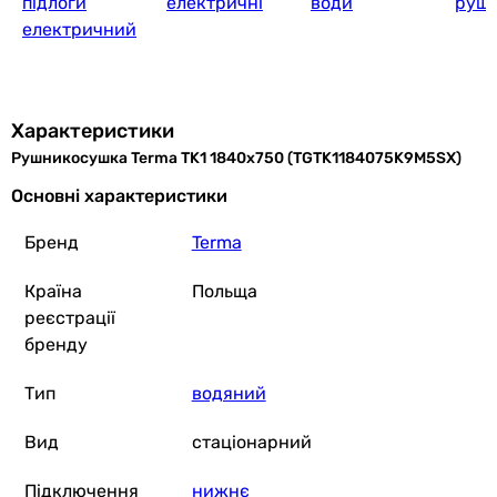
підлоги
електричні
води
руш
електричний
Характеристики
Рушникосушка Terma TK1 1840x750 (TGTK1184075K9M5SX)
Основні характеристики
Бренд
Terma
Країна
Польща
реєстрації
бренду
Тип
водяний
Вид
стаціонарний
Підключення
нижнє