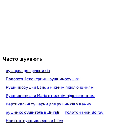
повідомлення. Магазин не несе відповідальності за зміни,
внесені виробником.
Часто шукають
сушарка для рушників
Поворотні електричні рушникосушки
Рушникосушки Laris з нижнім підключенням
Рушникосушки Mario з нижнім підключенням
Вертикальні сушарки для рушників у ванну
рушнико сушитель в Дніпрі
полотєнчики Solray
Настінні рушникосушки Lifex