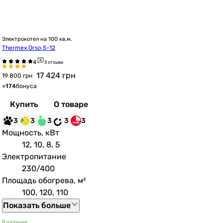
Электрокотел на 100 кв.м.
Thermex Orso 5-12
3 отзыва
17 424
грн
19 800 грн
+
174
бонуса
Купить
О товаре
3
3
3
3
3
Мощность, кВт
12, 10, 8, 5
Электропитание
230/400
Площадь обогрева, м²
100, 120, 110
Показать больше
В наличии