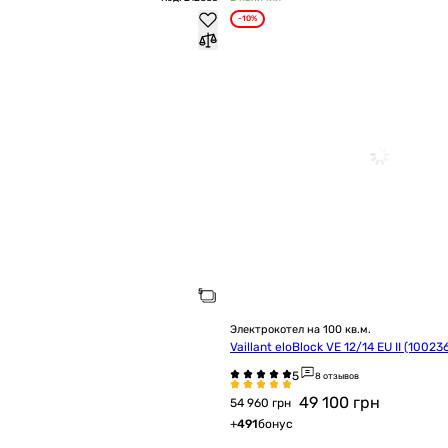
-10%
Электрокотел на 100 кв.м.
Vaillant eloBlock VE 12/14 EU II (10023
8 отзывов
49 100
грн
54 960 грн
+
491
бонус