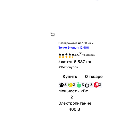
Электрокотел на 100 кв.м.
Tenko Эконом 12 400
10 отзывов
5 587
грн
5 881 грн
+
167
бонусов
Купить
О товаре
3
3
3
3
3
Мощность, кВт
12
Электропитание
400 В