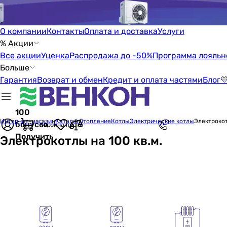
О компании
Контакты
Оплата и доставка
Услуги
% Акции
Все акции
Уценка
Распродажа до -50%
Программа лояльн
Больше
Гарантия
Возврат и обмен
Кредит и оплата частями
Блог

100
Интернет-магазин
Каталог
Отопление
Котлы
Электрические котлы
Электрокот
бонусов
Корзина пуста
Получить
Электрокотлы на 100 кв.м.