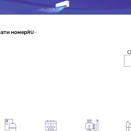
ати номер
RU