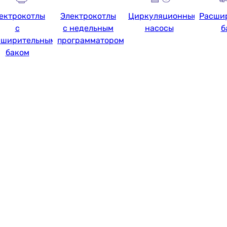
ектрокотлы
Электрокотлы
Циркуляционные
Расши
с
с недельным
насосы
б
сширительным
программатором
баком