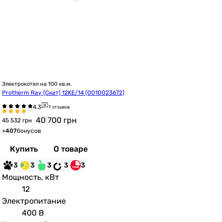
Электрокотел на 100 кв.м.
Protherm Ray (Скат) 12KE/14 (0010023672)
7 отзывов
40 700
грн
45 532 грн
+
407
бонусов
Купить
О товаре
3
3
3
3
3
Мощность, кВт
12
Электропитание
400 В