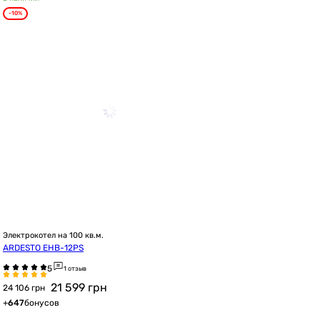
-10%
Электрокотел на 100 кв.м.
ARDESTO EHB-12PS
1 отзыв
21 599
грн
24 106 грн
+
647
бонусов