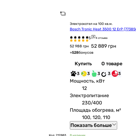
Электрокотел на 100 кв.м.
Bosch Tronic Heat 3500 12 ErP (7738
4 отзыва
52 889
грн
52 988 грн
+
528
бонусов
Купить
О товаре
3
3
3
3
3
Мощность, кВт
12
Электропитание
230/400
Площадь обогрева, м²
100, 120, 110
Показать больше
Код: 212883
В наличии