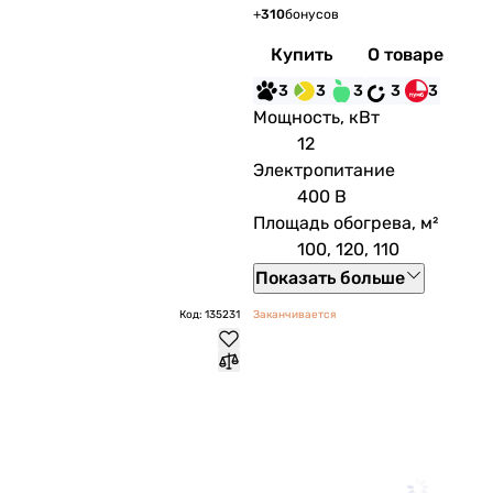
+
310
бонусов
Купить
О товаре
3
3
3
3
3
Мощность, кВт
12
Электропитание
400 В
Площадь обогрева, м²
100, 120, 110
Показать больше
Код: 135231
Заканчивается