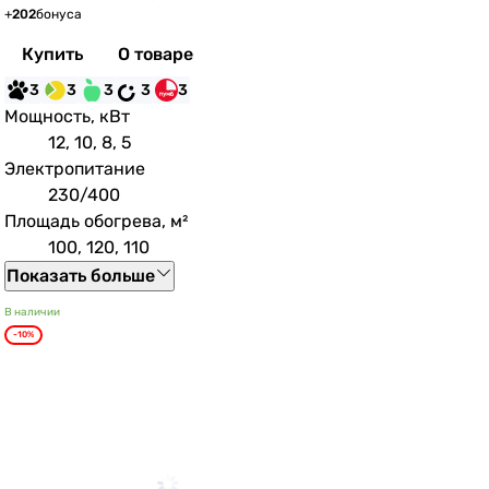
+
202
бонуса
Купить
О товаре
3
3
3
3
3
Мощность, кВт
12, 10, 8, 5
Электропитание
230/400
Площадь обогрева, м²
100, 120, 110
Показать больше
В наличии
-10%