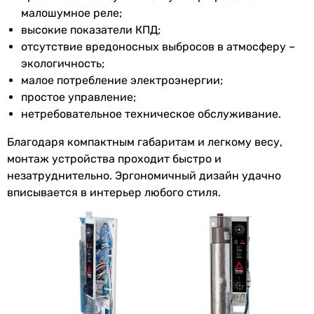
малошумное реле;
Ширина в
210 мм
высокие показатели КПД;
упаковке
отсутствие вредоносных выбросов в атмосферу –
экологичность;
Высота в
1140 мм
малое потребление электроэнергии;
упаковке
простое управление;
Глубина в
690 мм
нетребовательное техническое обслуживание.
упаковке
Благодаря компактным габаритам и легкому весу,
монтаж устройства проходит быстро и
Вес в упаковке
11 кг
незатруднительно. Эргономичный дизайн удачно
вписывается в интерьер любого стиля.
Гарантия
Гарантия
12 мес.
Увидели ошибку в описании или характеристиках?
Сообщите нам об этом!
Сообщить об ошибке