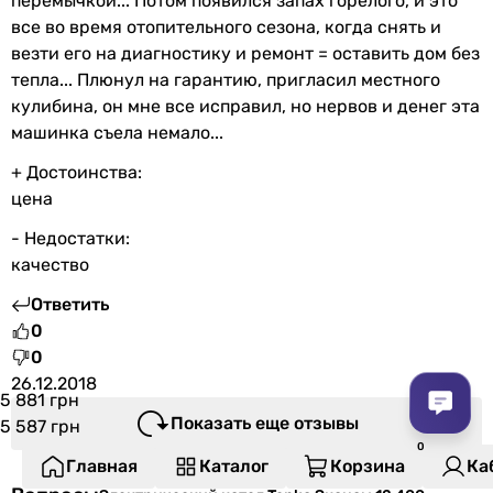
перемычкой... Потом появился запах горелого, и это
все во время отопительного сезона, когда снять и
везти его на диагностику и ремонт = оставить дом без
тепла... Плюнул на гарантию, пригласил местного
кулибина, он мне все исправил, но нервов и денег эта
машинка съела немало...
+ Достоинства:
цена
- Недостатки:
качество
Ответить
0
0
26.12.2018
5 881 грн
Показать еще отзывы
5 587
грн
Главная
Каталог
Корзина
Ка