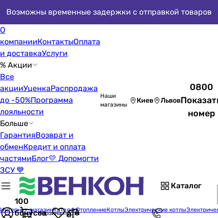
Возможны временные задержки с отправкой товаров
О
компании
Контакты
Оплата
и доставка
Услуги
% Акции
Все
0800
акции
Уценка
Распродажа
Наши
Показат
до -50%
Программа
Киев
Львов
магазины
лояльности
номер
Больше
Гарантия
Возврат и
обмен
Кредит и оплата
частями
Блог
💛 Допомогти
ЗСУ 💙
Каталог
100
Интернет-магазин
Каталог
Отопление
Котлы
Электрические котлы
Электриче
бонусов
Корзина пуста