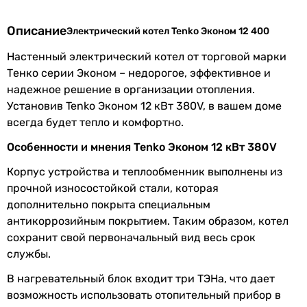
теплообменника
Описание
Электрический котел Tenko Эконом 12 400
Класс
IP20
Настенный электрический котел от торговой марки
защиты
Тенко серии Эконом – недорогое, эффективное и
Сечение
6 мм²
надежное решение в организации отопления.
питающего
Установив Tenko Эконом 12 кВт 380V, в вашем доме
кабеля, 3 фазы
всегда будет тепло и комфортно.
Особенности и мнения Tenko Эконом 12 кВт 380V
Серия
Эконом
Корпус устройства и теплообменник выполнены из
Производство
Украина
прочной износостойкой стали, которая
дополнительно покрыта специальным
Управление и функциональность
антикоррозийным покрытием. Таким образом, котел
сохранит свой первоначальный вид весь срок
Управление
механическое
службы.
В нагревательный блок входит три ТЭНа, что дает
Функции и
сухой контакт
возможность использовать отопительный прибор в
оснащение