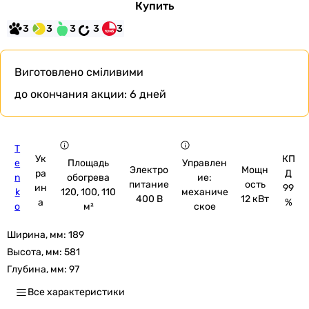
Купить
3
3
3
3
3
Виготовлено сміливими
до окончания акции:
6 дней
T
Ук
КП
e
Площадь
Управлен
Электро
Мощн
ра
Д
n
обогрева
ие:
питание
ость
ин
99
k
120, 100, 110
механиче
400 В
12 кВт
а
%
o
м²
ское
Ширина, мм:
189
Высота, мм:
581
Глубина, мм:
97
Все характеристики