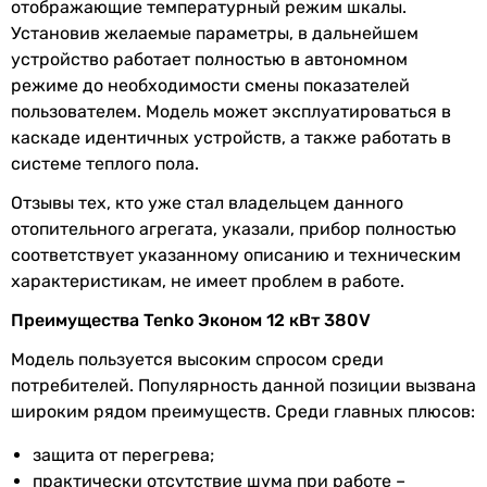
отображающие температурный режим шкалы.
Минимальное
0.1 бар
Установив желаемые параметры, в дальнейшем
рабочее
устройство работает полностью в автономном
давление
режиме до необходимости смены показателей
пользователем. Модель может эксплуатироваться в
Максимальное
3 бар
каскаде идентичных устройств, а также работать в
рабочее
системе теплого пола.
давление
Отзывы тех, кто уже стал владельцем данного
Физические характеристики
отопительного агрегата, указали, прибор полностью
соответствует указанному описанию и техническим
Ширина
189 мм
характеристикам, не имеет проблем в работе.
Высота
581 мм
Преимущества Tenko Эконом 12 кВт 380V
Модель пользуется высоким спросом среди
Глубина
97 мм
потребителей. Популярность данной позиции вызвана
широким рядом преимуществ. Среди главных плюсов:
Вес
9 кг
защита от перегрева;
Габариты в упаковке
практически отсутствие шума при работе –