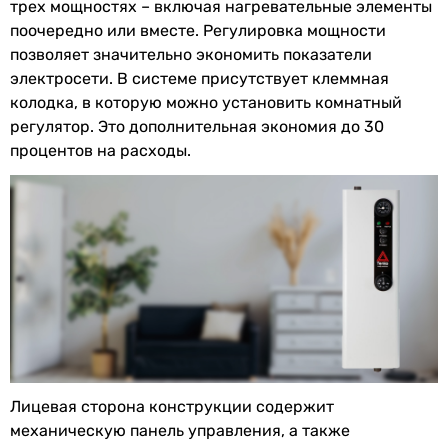
трех мощностях – включая нагревательные элементы
поочередно или вместе. Регулировка мощности
Автоматы
модульные контакторы
позволяет значительно экономить показатели
включения
(малошумные)
электросети. В системе присутствует клеммная
ТЭНа
колодка, в которую можно установить комнатный
регулятор. Это дополнительная экономия до 30
Производительность
процентов на расходы.
Мощность
12 кВт
Количество
3 шт
ТЭНов
Мощность ТЭНа
4 кВт
Количество
3 шт
ступеней
мощности
Лицевая сторона конструкции содержит
КПД
99 %
механическую панель управления, а также