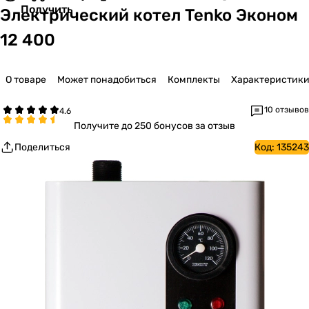
Получить
Электрический котел Tenko Эконом
12 400
О товаре
Может понадобиться
Комплекты
Характеристик
10 отзывов
Получите
до 250 бонусов за отзыв
Поделиться
Код:
135243