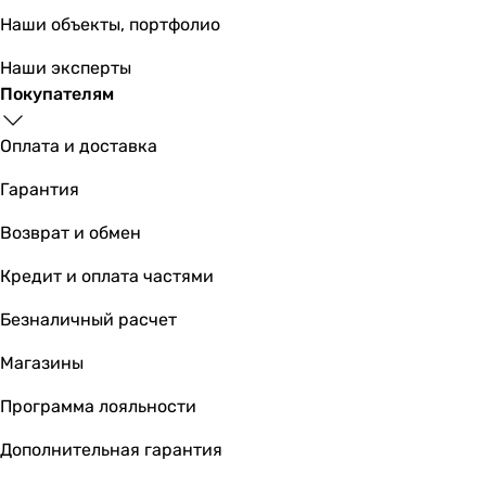
Наши объекты, портфолио
2 274
грн
Купить
Наши эксперты
Покупателям
Kludi 101050500
Оплата и доставка
Гарантия
1 060
грн
Возврат и обмен
Купить
Кредит и оплата частями
Основные характеристики
Безналичный расчет
Назначение
для умывальника
Магазины
для умывальника
для умывальника
Программа лояльности
для умывальника
Дополнительная гарантия
для умывальника
для умывальника