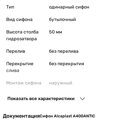
Тип
одинарный сифон
Вид сифона
бутылочный
Высота столба
50 мм
гидрозатвора
Перелив
без перелива
Перекрытие
без перекрытия
слива
Монтаж сифона
наружный
Диаметр
1 1/4 ″
Показать все характеристики
подключения
Диаметр
32 мм
Документация
Сифон Alcaplast A400ANTIC
подключения к