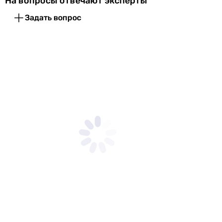
На вопросы отвечают эксперты
Физические характеристики
Задать вопрос
Монтажная
140 мм, 240 мм
высота сифона
Монтажная
320 мм
глубина сифона
Цвет
бронза
Гарантия
Гарантия
24 мес.
Увидели ошибку в описании или характеристиках?
Сообщите нам об этом!
Сообщить об ошибке
Характеристики, комплектация и фотографии Alcaplast