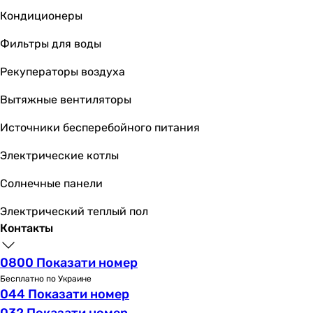
бутылочный
Кондиционеры
бутылочный
бутылочный
Фильтры для воды
бутылочный
бутылочный
Рекуператоры воздуха
бутылочный
Вытяжные вентиляторы
бутылочный
бутылочный
Источники бесперебойного питания
бутылочный
бутылочный
Электрические котлы
бутылочный
Солнечные панели
Высота столба гидрозатвора
50 мм
Электрический теплый пол
50 мм
Контакты
50 мм
50 мм
0800 Показати номер
58 мм
Бесплатно по Украине
-
044 Показати номер
-
032 Показати номер