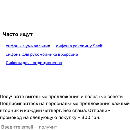
289
грн
Купить
Часто ищут
сифоны в умывальник
сифон в раковину Sanit
Imprese Brenta ZMK081906600
сифоны для рукомойника в Херсоне
Сифоны для кондиционеров
3 960
грн
Купить
Получайте выгодные предложения и полезные советы
Imprese Brenta ZMK091908600
Подписывайтесь на персональные предложения каждый
вторник и каждый четверг. Без спама. Отправим
промокод на следующую покупку – 300 грн.
4 140
грн
Купить