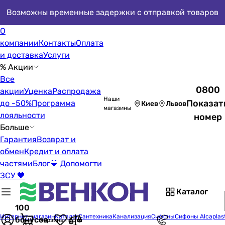
Возможны временные задержки с отправкой товаров
О
компании
Контакты
Оплата
и доставка
Услуги
% Акции
Все
0800
акции
Уценка
Распродажа
Наши
Показат
до -50%
Программа
Киев
Львов
магазины
лояльности
номер
Больше
Гарантия
Возврат и
обмен
Кредит и оплата
частями
Блог
💛 Допомогти
ЗСУ 💙
Каталог
100
Интернет-магазин
Каталог
Сантехника
Канализация
Сифоны
Сифоны Alcaplas
бонусов
Корзина пуста