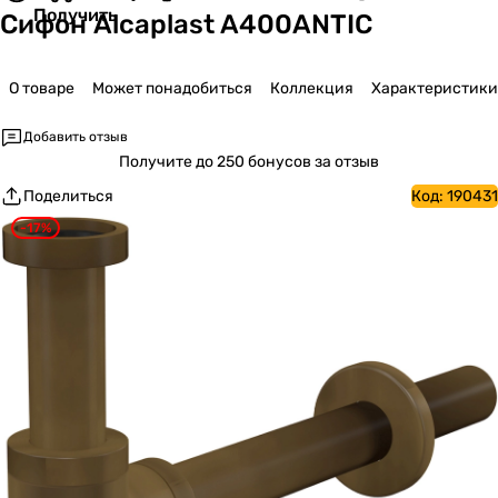
Получить
Сифон Alcaplast A400ANTIC
О товаре
Может понадобиться
Коллекция
Характеристики
Добавить отзыв
Получите
до 250 бонусов за отзыв
Поделиться
Код:
190431
-17%