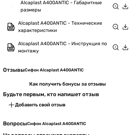
канализации
Alcaplast A400ANTIC - Габаритные
размеры
Особенности
без горловины, вертикальный
модели
сифон
Alcaplast A400ANTIC - Технические
характеристики
Гидрозатвор
мокрый
Alcaplast A400ANTIC - Инструкция по
Форма
классический
монтажу
Комплектация
корпус сифона (гидрозатвор),
патрубок выпуска, прямая
Отзывы
Сифон Alcaplast A400ANTIC
отводная труба, декоративная
розетка, соединительные
Как получить бонусы за отзывы
елементы
Будьте первым, кто напишет отзыв
Материал
латунь
Добавить свой отзыв
Производство
Чешская Республика
Вопросы
Сифон Alcaplast A400ANTIC
Коллекции
Alcaplast A40