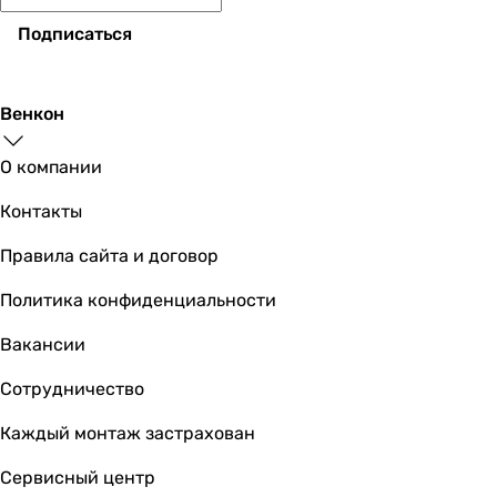
Подписаться
Kludi 100200500
Венкон
О компании
2 100
грн
Купить
Контакты
Viega 5753 100674
Правила сайта и договор
Политика конфиденциальности
Вакансии
1 665
грн
Купить
Сотрудничество
Ghidini Melania Ø32 х 1 1/4″ (489114)
Каждый монтаж застрахован
Сервисный центр