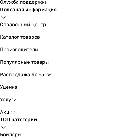
Служба поддержки
для умывальника
Полезная информация
для умывальника
для умывальника
Справочный центр
для умывальника
для умывальника
Каталог товаров
Тип
Производители
одинарный сифон
одинарный сифон
Популярные товары
одинарный сифон
одинарный сифон
Распродажа до -50%
одинарный сифон
Уценка
одинарный сифон
одинарный сифон
Услуги
одинарный сифон
одинарный сифон
Акции
одинарный сифон
ТОП категории
одинарный сифон
Вид сифона
Бойлеры