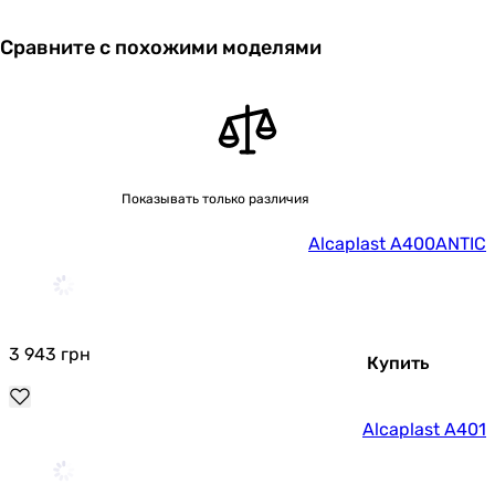
A400ANTIC носят ознакомительный характер и могут
изменяться производителем без уведомления. Магазин не
Сравните с похожими моделями
несет ответственности за изменения, внесенные
производителем.
Показывать только различия
Alcaplast A400ANTIC
3 943
грн
Купить
Alcaplast A401