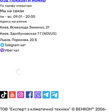
-
По тарифу оператора
-
Мы на связи
-
пн - вс: 09:01 - 20:00
-
Адреса магазинов
Перелив
Киев, Всеволода Змиенко, 21
без перелива
Киев, Здолбуновская 7 Г (NOVUS)
без перелива
Львов, Порохова, 20 Б
без перелива
Telegram чат
без перелива
Viber чат
без перелива
без перелива
без перелива
без перелива
без перелива
без перелива
без перелива
Перекрытие слива
без перекрытия
ТОВ "Експерт з кліматичної техніки" © ВЕНКОН™ 2006-
без перекрытия