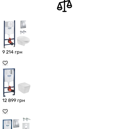
9 214
грн
12 899
грн