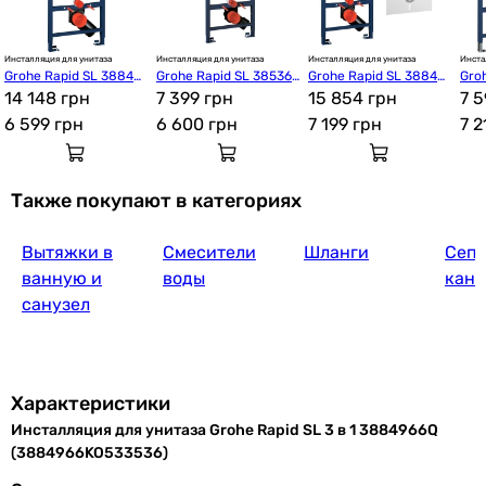
Инсталляция для унитаза
Инсталляция для унитаза
Инсталляция для унитаза
Инста
Grohe Rapid SL 38840
Grohe Rapid SL 38536
Grohe Rapid SL 38840
Gro
000
14 148 грн
001
7 399 грн
00G
15 854 грн
00G
7 5
6 599
грн
6 600
грн
7 199
грн
7 
Также покупают в категориях
Вытяжки в
Смесители
Шланги
Септ
ванную и
воды
кана
санузел
Характеристики
Инсталляция для унитаза Grohe Rapid SL 3 в 1 3884966Q
(3884966KO533536)