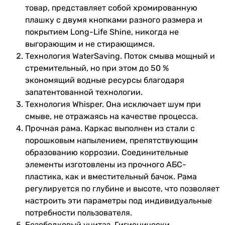
товар, представляет собой хромированную
инсталляции
плашку с двумя кнопками разного размера и
покрытием Long-Life Shine, никогда не
Глубина
165 мм
выгорающим и не стирающимся.
инсталляции
Технология WaterSaving. Поток смыва мощный и
стремительный, но при этом до 50 %
Гарантия
экономящий водные ресурсы благодаря
Гарантия
132 мес.
запатентованной технологии.
Технология Whisper. Она исключает шум при
Увидели ошибку в описании или характеристиках?
смыве, не отражаясь на качестве процесса.
Сообщите нам об этом!
Прочная рама. Каркас выполнен из стали с
порошковым напылением, препятствующим
Сообщить об ошибке
образованию коррозии. Соединительные
Характеристики, комплектация и фотографии Grohe Rapid SL
элементы изготовлены из прочного АБС-
3 в 1 3884966Q (3884966KO533536) носят ознакомительный
пластика, как и вместительный бачок. Рама
характер и могут изменяться производителем без
регулируется по глубине и высоте, что позволяет
уведомления. Магазин не несет ответственности за
настроить эти параметры под индивидуальные
изменения, внесенные производителем.
потребности пользователя.
Безободковый унитаз. Гигиенически