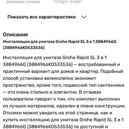
режимы смыва
"старт-стоп"
Установленный
3/6 л
Показать все характеристики
объем слива
воды
Описание
Объем сливного
6 л, 9 л
Инсталляция для унитаза Grohe Rapid SL 3 в 1 3884966Q
бачка
(3884966KO533536)
Инсталляция для унитаза Grohe Rapid SL 3 в 1
Сиденье
с микролифтом (soft close),
3884966Q (3884966KO533536) — востребованный и
унитаза
тонкое сиденье (slim)
практичный вариант для домов и квартир. Подобный
способ установки великолепно экономит
Особенности
безободковый унитаз (Rimless),
пространство, кроме того, подвесной тип сантехники
модели
регулировка высоты
— это очень стильно и элегантно. В отзывах
инсталляции, регулировка
пользователи говорят о том, что комплект выполнен
глубины инсталляции
из лучших материалов, идеален в плане конструкции.
Отклики можно увидеть на этой странице, как и
Производство
Германия
купить инсталляцию для унитаза Grohe Rapid SL 3 в 1
Коллекции
Rapid SL
3884966Q (3884966KO533536) по доступной и