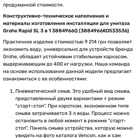
продуманной стоимости.
Кнопка смыва
пневматическая
Конструктивно-техническое наполнение и
материалы изготовления инсталляции для унитаза
Комплектация
элементы крепления,
Grohe Rapid SL 3 в 1 3884966Q (3884966KO533536)
инсталляция, унитаз, панель
смыва
Практичное изделие стоимостью 9 214 грн позволяет
экономить воду, универсально для устройств бренда
Физические характеристики
Grohe, обладает устойчивым стабильным каркасом,
выдерживающим до 400 кг нагрузки. Наша команда
Цвет панели
хром
на основе использования данной модели предлагает
смыва
ознакомиться с ее особенностями:
Цвет
белый
Пневматический смыв. Это удобный вид смыва,
сантехнического
представленный двумя вариантами + режим
прибора
"старт-стоп". При коротком, экономичном типе
смыва затрачивается 3 л воды. Процесс можно
Высота
1135 мм
остановить в любой момент в режиме "старт-
инсталляции
стоп". Панель смыва устройства, которую можно
увидеть на фото каталога Vencon, как и сам
Ширина
500 мм