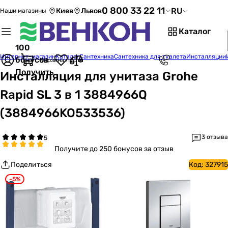
0 800 33 22 11
RU
Киев
Львов
Наши магазины
Каталог
100
Интернет-магазин
Каталог
Сантехника
Сантехника для туалета
Инсталляции
бонусов
Корзина пуста
Получить
Инсталляция для унитаза Grohe
Rapid SL 3 в 1 3884966Q
(3884966KO533536)
3 отзыва
Получите
до 250 бонусов за отзыв
Поделиться
Код:
327915
-5%