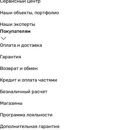
Сервисный центр
1120, 1320 мм
Ширина инсталляции
Наши объекты, портфолио
420 мм
500 мм
Наши эксперты
420 мм
Покупателям
500 мм
480 мм
Оплата и доставка
420 мм
Гарантия
500 мм
420 мм
Возврат и обмен
500 мм
500 мм
Кредит и оплата частями
-
Безналичный расчет
Глубина инсталляции
80, 190 мм
Магазины
120, 165 мм
80, 110 мм
Программа лояльности
46, 118 мм
Дополнительная гарантия
160, 240 мм