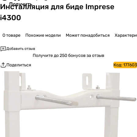
Получить
Инсталляция для биде Imprese
i4300
О товаре
Похожие модели
Может понадобиться
Характер
Добавить отзыв
Получите
до 250 бонусов за отзыв
Поделиться
Код:
177603