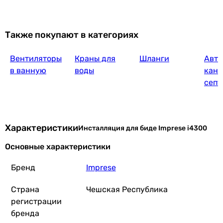
7 233
грн
Также покупают в категориях
Купить
Вентиляторы
Краны для
Шланги
Авт
Volle 131050
в ванную
воды
кана
септ
5 100
грн
Купить
Характеристики
Инсталляция для биде Imprese i4300
Основные характеристики
Q-Tap Nest QT0155706B
Бренд
Imprese
Страна
Чешская Республика
4 902
грн
регистрации
Купить
бренда