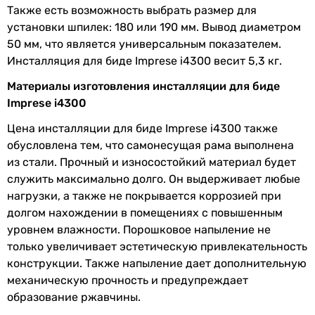
монтажная рама (без бачка)
Также есть возможность выбрать размер для
Увидели ошибку в описании или характеристиках?
монтажная рама (без бачка)
установки шпилек: 180 или 190 мм. Вывод диаметром
Сообщите нам об этом!
монтажная рама (без бачка)
50 мм, что является универсальным показателем.
Сообщить об ошибке
монтажная рама (без бачка)
Инсталляция для биде Imprese i4300 весит 5,3 кг.
Назначение инсталляции
Характеристики, комплектация и фотографии Imprese i4300
Материалы изготовления инсталляции для биде
для биде
носят ознакомительный характер и могут изменяться
Imprese i4300
для биде
производителем без уведомления. Магазин не несет
ответственности за изменения, внесенные
для биде
Цена инсталляции для биде Imprese i4300 также
производителем.
для биде
обусловлена тем, что самонесущая рама выполнена
для биде
из стали. Прочный и износостойкий материал будет
для биде
служить максимально долго. Он выдерживает любые
для биде
нагрузки, а также не покрывается коррозией при
для биде
долгом нахождении в помещениях с повышенным
для биде
уровнем влажности. Порошковое напыление не
для биде
только увеличивает эстетическую привлекательность
для биде
конструкции. Также напыление дает дополнительную
Объем сливного бачка
механическую прочность и предупреждает
9 л
образование ржавчины.
-