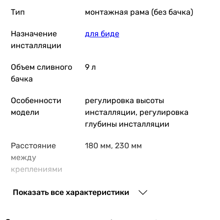
OLI Eco Bidet 008908
Тип
монтажная рама (без бачка)
Назначение
для биде
инсталляции
4 760
грн
Купить
Объем сливного
9 л
бачка
TECE 9330000
Особенности
регулировка высоты
модели
инсталляции, регулировка
глубины инсталляции
9 259
грн
Расстояние
180 мм, 230 мм
Купить
между
креплениями
Grohe Rapid SL 38553001
Производство
Португалия
Показать все характеристики
Комплектация
монтажная рама, крепежные