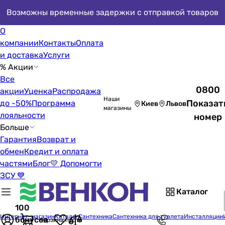
Возможны временные задержки с отправкой товаров
О
компании
Контакты
Оплата
и доставка
Услуги
% Акции
Все
0800
акции
Уценка
Распродажа
Наши
Показат
до -50%
Программа
Киев
Львов
магазины
лояльности
номер
Больше
Гарантия
Возврат и
обмен
Кредит и оплата
частями
Блог
💛 Допомогти
ЗСУ 💙
Каталог
100
Интернет-магазин
Каталог
Сантехника
Сантехника для туалета
Инсталляции
бонусов
Корзина пуста