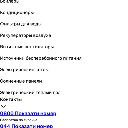
Габариты в упаковке
Бойлеры
Высота инсталляции в упаковке
Кондиционеры
-
-
Фильтры для воды
-
-
Рекуператоры воздуха
-
Вытяжные вентиляторы
-
-
Источники бесперебойного питания
-
-
Электрические котлы
1170 мм
Солнечные панели
-
Ширина инсталляции в упаковке
Электрический теплый пол
-
Контакты
-
-
0800 Показати номер
-
Бесплатно по Украине
-
044 Показати номер