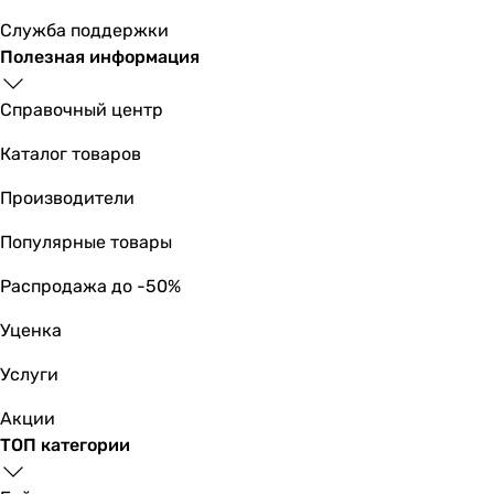
80, 120 мм
Служба поддержки
160, 240 мм
Полезная информация
80, 190 мм
100 мм
Справочный центр
131 мм
100 мм
Каталог товаров
Вес инсталляции
Производители
5.3 кг
-
Популярные товары
-
-
Распродажа до -50%
-
Уценка
-
10.65 кг
Услуги
-
-
Акции
-
ТОП категории
-