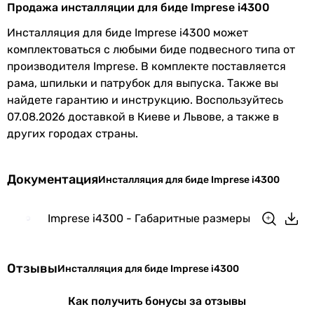
Продажа инсталляции для биде Imprese i4300
-
-
Инсталляция для биде Imprese i4300 может
-
комплектоваться с любыми биде подвесного типа от
-
производителя Imprese. В комплекте поставляется
-
рама, шпильки и патрубок для выпуска. Также вы
-
найдете гарантию и инструкцию. Воспользуйтесь
-
07.08.2026 доставкой в Киеве и Львове, а также в
-
других городах страны.
-
Особенности модели
Документация
Инсталляция для биде Imprese i4300
регулировка высоты инсталляции, регулировка глубины
регулировка высоты инсталляции, регулировка глубины
регулировка глубины инсталляции
Imprese i4300 - Габаритные размеры
регулировка высоты инсталляции, регулировка глубины
регулировка высоты инсталляции, регулировка глубины
регулировка глубины инсталляции
Отзывы
Инсталляция для биде Imprese i4300
регулировка высоты инсталляции, регулировка глубины
регулировка глубины инсталляции
Как получить бонусы за отзывы