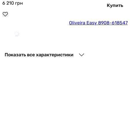
6 210
грн
Купить
Oliveira Easy 8908-618547
4 599
грн
Купить
Показать все характеристики
Viega Prevista Dry 776442
15 678
грн
Купить
Roca Pro A890071000