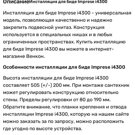
Описание
Инсталляция для биде Imprese i4300
шпильки, фановый отвод
10 152
грн
Купить
Инсталляция для биде Imprese i4300 - универсальная
Физические характеристики
модель, позволяющая качественно и надежно
Geberit Duofix 111.520.00.1
закрепить подвесной унитаз. Конструкция
Высота
505 мм, 705 мм
используется в специальных нишах и в любых
инсталляции
ограниченных пространствах. Купить инсталляцию
для биде Imprese i4300 вы можете в интернет-
Ширина
420 мм
7 800
грн
магазине Венкон.
Купить
инсталляции
Особенности инсталляции для биде Imprese i4300
Глубина
80 мм, 190 мм
Основные характеристики
Высота инсталляции для биде Imprese i4300
инсталляции
Тип
составляет 505 (+/-) 200 мм. При монтаже сантехник
монтажная рама (без бачка)
Вес
5.3 кг
может регулировать конструкцию относительно
монтажная рама (без бачка)
инсталляции
стены. Пределы регулировки от 80 до 190 мм.
монтажная рама (без бачка)
Обратите внимание, что планки крепления и отвода
монтажная рама (без бачка)
Гарантия
инсталляции Imprese i4300, которую на нашем сайте
монтажная рама (без бачка)
можно заказать за по запросу, можно расположить
монтажная рама (без бачка)
Гарантия
120 мес.
где угодно по высоте устройства.
монтажная рама (без бачка)