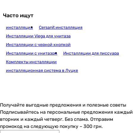
Duofix
Комплектация
Часто ищут
монтажная рама, крепежные шпильки, фановый отвод
фановый отвод, инсталляция, крепежные элементы, кр
инсталляция
Cersanit инсталляция
крепежные шпильки, крепежные элементы, фановый отв
Инсталляции Viega для унитаза
-
Инсталляции с черной кнопкой
-
Инсталляции с унитазом
Инсталляции для писсуара
фановый отвод, инсталляция, крепежные шпильки
Комплекты инсталляции
инсталляция, крепежные шпильки, крепежные детали
-
инсталляционная система в Луцке
фановый отвод, коробка монтажная, элементы креплени
-
соединительный патрубок, коробка монтажная, элемент
Применение
Получайте выгодные предложения и полезные советы
-
Подписывайтесь на персональные предложения каждый
-
вторник и каждый четверг. Без спама. Отправим
-
промокод на следующую покупку – 300 грн.
-