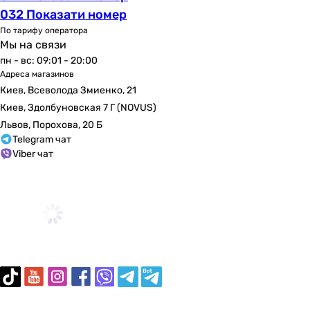
-
032 Показати номер
-
По тарифу оператора
-
Мы на связи
-
пн - вс: 09:01 - 20:00
520 мм
Адреса магазинов
-
Киев, Всеволода Змиенко, 21
Глубина инсталляции в упаковке
Киев, Здолбуновская 7 Г (NOVUS)
-
Львов, Порохова, 20 Б
-
Telegram чат
Viber чат
-
-
-
-
-
-
-
150 мм
-
Вес инсталляции в упаковке