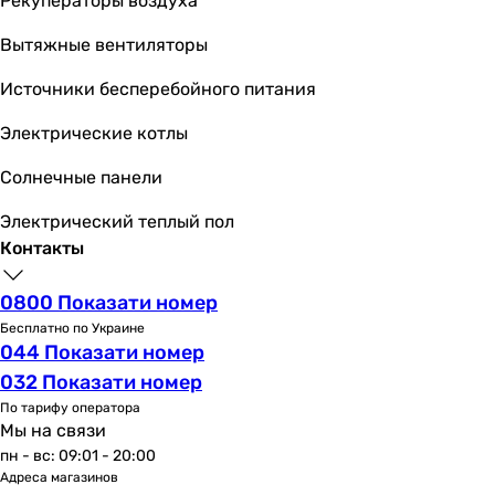
Рекуператоры воздуха
хром
хром
Вытяжные вентиляторы
хром
хром
Источники бесперебойного питания
Ширина
Электрические котлы
120 мм
190 мм
Солнечные панели
150 мм
170 мм
Электрический теплый пол
170 мм
Контакты
150 мм
-
0800 Показати номер
214 мм
Бесплатно по Украине
190 мм
044 Показати номер
212 мм
032 Показати номер
135 мм
По тарифу оператора
Глубина
Мы на связи
-
пн - вс: 09:01 - 20:00
-
Адреса магазинов