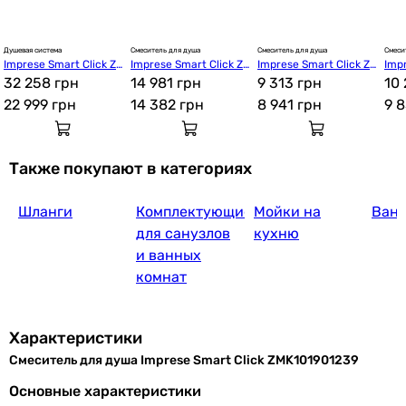
Душевая система
Смеситель для душа
Смеситель для душа
Смеси
Imprese Smart Click Z
Imprese Smart Click Z
Imprese Smart Click Z
Impr
9 600
грн
Купить
MK101901091
32 258 грн
MK101901240
14 981 грн
MK101901201
9 313 грн
MK1
10 
22 999
грн
14 382
грн
8 941
грн
9 
Imprese Brenta ZMK071901080
Также покупают в категориях
Шланги
Комплектующие
Мойки на
Ван
4 500
грн
Купить
для санузлов
кухню
и ванных
комнат
Imprese Orlik f03309401CA
Характеристики
Смеситель для душа Imprese Smart Click ZMK101901239
1 440
грн
Купить
Основные характеристики