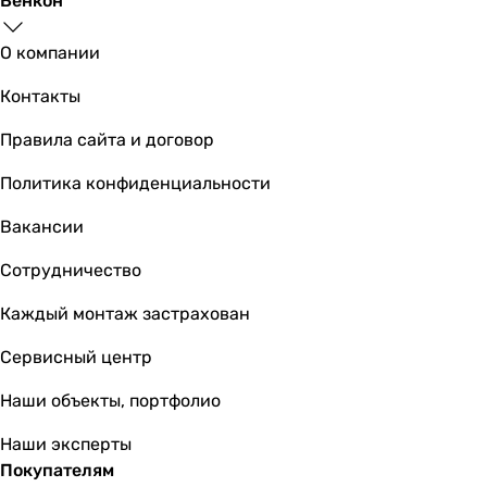
Венкон
1/2 ″
1/2 ″
О компании
-
-
Контакты
-
-
Правила сайта и договор
1/2 ″
Политика конфиденциальности
1/2 ″
1/2 ″
Вакансии
1/2 ″
1/2 ″
Сотрудничество
Коллекции
Каждый монтаж застрахован
Smart Click
Smart Click
Сервисный центр
Violik
Kucera
Наши объекты, портфолио
Kucera
Наши эксперты
Violik
Покупателям
Brenta