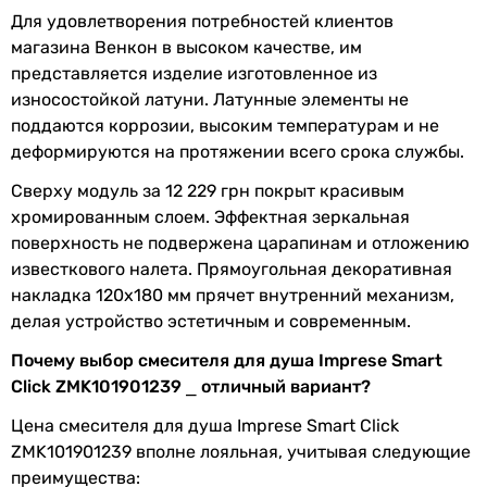
смеситель
Для удовлетворения потребностей клиентов
Физические характеристики
смеситель
магазина Венкон в высоком качестве, им
смеситель
представляется изделие изготовленное из
Цвет
хром
смеситель
износостойкой латуни. Латунные элементы не
смеситель
поддаются коррозии, высоким температурам и не
Ширина
120 мм
смеситель
деформируются на протяжении всего срока службы.
Высота
180 мм
смеситель
Сверху модуль за 12 229 грн покрыт красивым
смеситель
хромированным слоем. Эффектная зеркальная
смеситель
Гарантия
поверхность не подвержена царапинам и отложению
Тип поверхности
известкового налета. Прямоугольная декоративная
Гарантия
60 мес.
глянцевая
накладка 120х180 мм прячет внутренний механизм,
глянцевая
делая устройство эстетичным и современным.
Увидели ошибку в описании или характеристиках?
глянцевая
Сообщите нам об этом!
глянцевая
Почему выбор смесителя для душа Imprese Smart
глянцевая
Click ZMK101901239 ⎯ отличный вариант?
Сообщить об ошибке
глянцевая
Цена смесителя для душа Imprese Smart Click
Характеристики, комплектация и фотографии Imprese Smart
глянцевая
Click ZMK101901239 носят ознакомительный характер и могут
ZMK101901239 вполне лояльная, учитывая следующие
глянцевая
изменяться производителем без уведомления. Магазин не
преимущества: