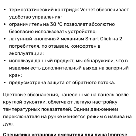
-
несет ответственности за изменения, внесенные
глянцевая
производителем.
термостатический картридж Vernet обеспечивает
глянцевая
удобство управления;
Монтаж
ограничитель на 38 °С позволяет абсолютно
скрытый, настенный
безопасно использовать устройство;
скрытый, настенный
латунный кнопочный механизм Smart Click на 2
скрытый, настенный
потребителя, по отзывам, комфортен в
скрытый, настенный
эксплуатации;
скрытый, настенный
используя данный продукт, мы обнаружили, что в
скрытый, настенный
изделии есть дополнительный выход на запорный
настенный
кран;
настенный
предусмотрена защита от обратного потока.
настенный
Цветовые обозначения, нанесенные на панель возле
настенный
круглой рукоятки, облегчают легкую настройку
настенный, скрытый
температурных показателей. Одним движением
Управление
переключателя на ручке меняется режим с излива на
нажимной, одновентильный, термостат
душ.
нажимной, одновентильный, термостат
термостат
Специфика установки смесителя для душа Imprese