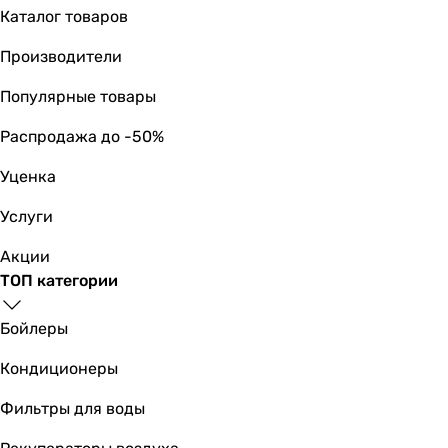
Каталог товаров
-
на 3 точки водоотвода
Производители
на 2 точки водоотвода
на 3 точки водоотвода
Популярные товары
-
Распродажа до -50%
-
-
Уценка
-
-
Услуги
Физические характеристики
Акции
Цвет
ТОП категории
хром
хром
Бойлеры
хром
хром
Кондиционеры
хром
хром
Фильтры для воды
хром