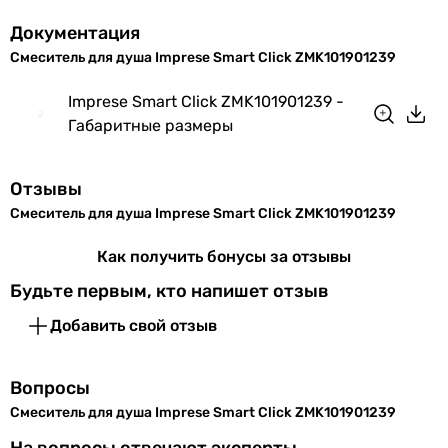
без излива
Документация
Оснащение
Смеситель для душа Imprese Smart Click ZMK101901239
-
-
Imprese Smart Click ZMK101901239 -
-
Габаритные размеры
-
-
-
Отзывы
без лейки (ручного душа)
Смеситель для душа Imprese Smart Click ZMK101901239
-
Как получить бонусы за отзывы
без лейки (ручного душа)
без лейки (ручного душа)
Будьте первым, кто напишет отзыв
-
Добавить свой отзыв
Особенности смесителя
картриджный смеситель
картриджный смеситель
Вопросы
картриджный смеситель
Смеситель для душа Imprese Smart Click ZMK101901239
картриджный смеситель
На вопросы отвечают эксперты