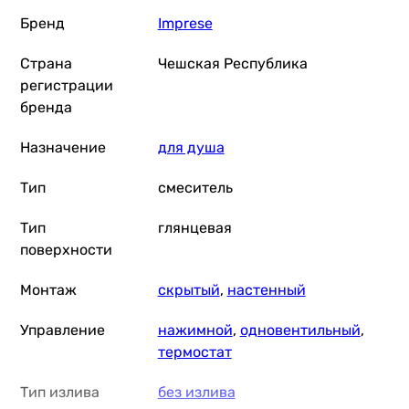
Бренд
Imprese
Imprese Horak 15170
Страна
Чешская Республика
регистрации
бренда
2 061
грн
Купить
Назначение
для душа
Imprese Violik f03310801AA
Тип
смеситель
Тип
глянцевая
поверхности
2 191
грн
Купить
Монтаж
скрытый
,
настенный
Управление
нажимной
,
одновентильный
,
Volle Solar 1530.100201
термостат
Тип излива
без излива