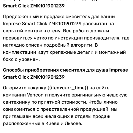
термостат
Smart Click ZMK101901239
термостат
Предложенный к продаже смеситель для ванны
термостат
Imprese Smart Click ZMK101901239 рассчитан на
однорычажный
скрытый монтаж в стену. Все работы должны
однорычажный
проводиться четко по инструкции производителя, где
однорычажный
наглядно описан подробный алгоритм. В
однорычажный
комплектации идут крепежные детали и монтажный
однорычажный
бокс с уровнем.
Тип излива
без излива
Способы приобретения смесителя для душа Imprese
без излива
Smart Click ZMK101901239
без излива
Оформите покупку {{item:curr_time}} на сайте
без излива
компании Vencon и получите оригинальную чешскую
без излива
сантехнику по приятной стоимости. Чтобы лично
без излива
ознакомиться с представленной продукцией, мы
без излива
приглашаем всех желающих в отделы продаж,
без излива
расположенные в Киеве и Львове.
без излива
без излива