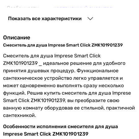
2 400
грн
Особенности
картриджный смеситель
Купить
смесителя
Показать все характеристики
Основные характеристики
Подключение
к водопроводу
Назначение
Описание
для душа
Материал
латунь
Смеситель для душа Imprese Smart Click ZMK101901239
для душа
для душа
Смеситель для душа Imprese Smart Click
Производство
Чешская Республика
для душа
ZMK101901239 ⎯ идеальное решение для удобного
Диаметр
1/2 ″
для душа
принятия душевых процедур. Функциональное
подключения
для душа
сантехническое устройство легко управляется и
для душа
может одновременно выполнять сразу несколько
Коллекции
Smart Click
для душа
функций. Решив купить смеситель для душа Imprese
для душа
Smart Click ZMK101901239, вы преобразите свою
Комплектация
внешняя часть смесителя,
для душа
ванную комнату оборудовав ее стильной, практичной
изделия
гарантийный талон, крепеж,
для душа
сантехникой.
скрытая часть смесителя
Тип
Особенности исполнения смесителя для душа
смеситель
Дополнительно
с защитой от обратного потока
Imprese Smart Click ZMK101901239
смеситель