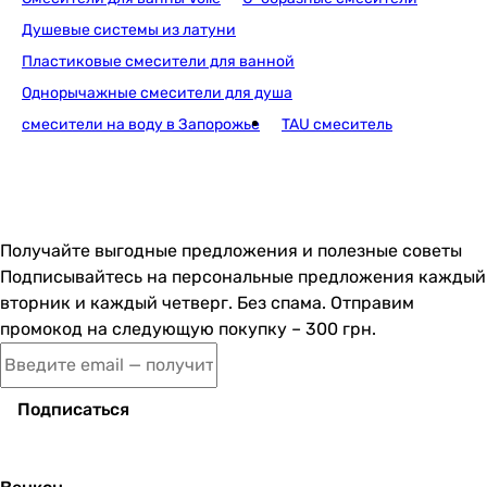
латунь
Душевые системы из латуни
латунь
Пластиковые смесители для ванной
латунь
Однорычажные смесители для душа
латунь
латунь
смесители на воду в Запорожье
TAU смеситель
Производство
Чешская Республика
Чешская Республика
Чешская Республика
Получайте выгодные предложения и полезные советы
Чешская Республика
Подписывайтесь на персональные предложения каждый
Чешская Республика
вторник и каждый четверг. Без спама. Отправим
Чешская Республика
промокод на следующую покупку – 300 грн.
Чешская Республика
Чешская Республика
Чешская Республика
Подписаться
Чешская Республика
Испания
Диаметр подключения