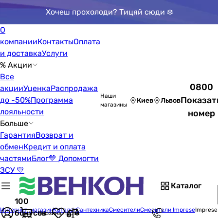
Хочеш прохолоди? Тицяй сюди ❄️
О
компании
Контакты
Оплата
и доставка
Услуги
% Акции
Все
0800
акции
Уценка
Распродажа
Наши
Показат
до -50%
Программа
Киев
Львов
магазины
лояльности
номер
Больше
Гарантия
Возврат и
обмен
Кредит и оплата
частями
Блог
💛 Допомогти
ЗСУ 💙
Каталог
100
Интернет-магазин
Каталог
Сантехника
Смесители
Смесители Imprese
Imprese
бонусов
Корзина пуста