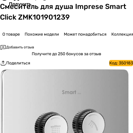
Получить
Смеситель для душа Imprese Smart
Click ZMK101901239
О товаре
Похожие модели
Может понадобиться
Коллекци
Добавить отзыв
Получите
до 250 бонусов за отзыв
Поделиться
Код:
350183