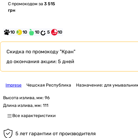
С промокодом за
3 515
грн
10
10
10
5
10
Скидка по промокоду
"Кран"
до окончания акции:
5 дней
Imprese
Чешская Республика
Назначение: для умывальни
Высота излива, мм:
96
Длина излива, мм:
111
Все характеристики
5 лет гарантии от производителя