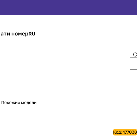
ати номер
RU
Похожие модели
Код:
177038