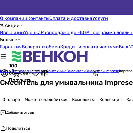
О компании
Контакты
Оплата и доставка
Услуги
% Акции
Все акции
Уценка
Распродажа до -50%
Программа лояльн
Больше
Гарантия
Возврат и обмен
Кредит и оплата частями
Блог

100
Интернет-магазин
Каталог
Сантехника
Смесители
Смесители Imprese
Imprese
бонусов
Корзина пуста
Получить
Смеситель для умывальника Imprese 
О товаре
Может понадобиться
Комплекты
Коллекция
Ха
Добавить отзыв
Поделиться