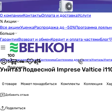
О компании
Контакты
Оплата и доставка
Услуги
% Акции
Все акции
Уценка
Распродажа до -50%
Программа лояльн
Больше
Гарантия
Возврат и обмен
Кредит и оплата частями
Блог

100
Интернет-магазин
Каталог
Сантехника
Сантехника для туалета
Унитазы
Унита
бонусов
Корзина пуста
Получить
Унитаз подвесной Imprese Valtice i11
О товаре
Может понадобиться
Комплекты
Коллекция
Ха
Добавить отзыв
Поделиться