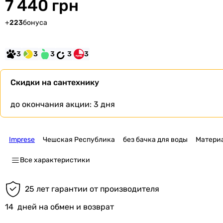
7 440 грн
+
223
бонуса
3
3
3
3
3
Скидки на сантехнику
до окончания акции:
3 дня
Imprese
Чешская Республика
без бачка для воды
Материа
Все характеристики
25 лет гарантии от производителя
14
дней на обмен и возврат