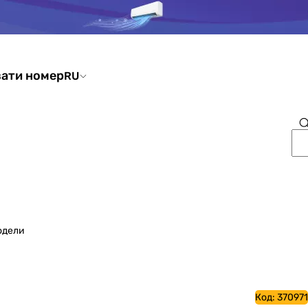
ати номер
RU
одели
Код:
370971