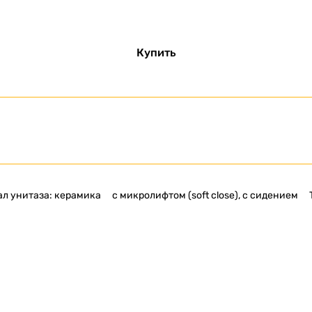
Купить
л унитаза: керамика
с микролифтом (soft close), с сидением