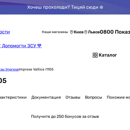
Хочеш прохолоди? Тицяй сюди ❄️
0800 Показ
ости
Киев
Львов
Наши магазины
 Допомогти ЗСУ 💙
Каталог
зы Imprese
Imprese Valtice i1105
05
рактеристики
Документация
Отзывы
Вопросы
Похожие м
Получите
до 250 бонусов за отзыв