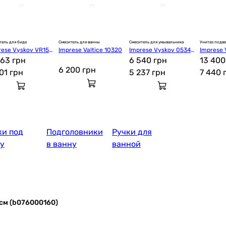
тель для биде
Смеситель для ванны
Смеситель для умывальника
Унитаз подв
rese Vyskov VR153
Imprese Valtice 10320
Imprese Vyskov 05340
Imprese V
-BT
463 грн
-H
6 540 грн
13 400
6 200
грн
901
грн
5 237
грн
7 440
и под
Подголовники
Ручки для
у
в ванну
ванной
 см (b076000160)