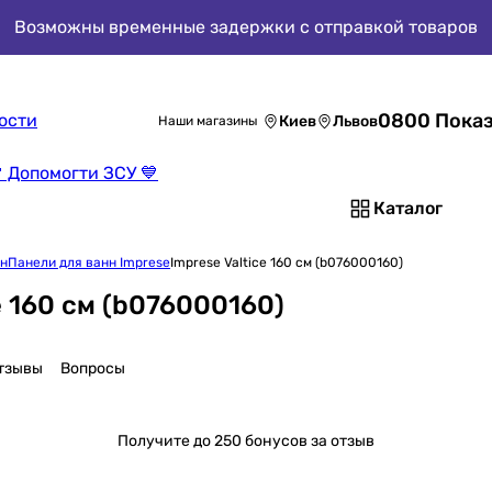
Возможны временные задержки с отправкой товаров
0800 Показ
ости
Киев
Львов
Наши магазины
 Допомогти ЗСУ 💙
Каталог
нн
Панели для ванн Imprese
Imprese Valtice 160 см (b076000160)
e 160 см (b076000160)
тзывы
Вопросы
Получите
до 250 бонусов за отзыв