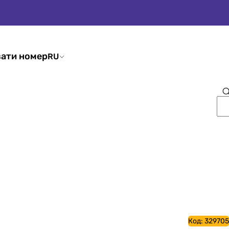
ати номер
RU
Код:
329705