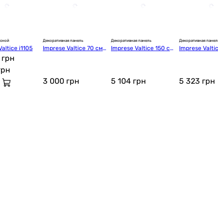
есной
Декоративная панель
Декоративная панель
Декоративная панел
altice i1105
Imprese Valtice 70 см
Imprese Valtice 150 см
Imprese Valti
 грн
 (b076000080)
 (b076000150)
 (b076000170
грн
3 000
грн
5 104
грн
5 323
грн