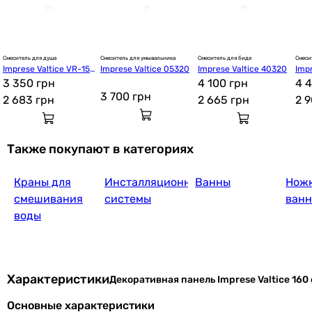
Форма панели
прямоугольная
прямоугольная
Крепление для панели
Смеситель для душа
Смеситель для умывальника
Смеситель для биде
Смеси
Imprese Valtice VR-153
Imprese Valtice 05320
Imprese Valtice 40320
Imp
-
20(Z)
3 350 грн
4 100 грн
40Z
4 
входит в коплект
3 700
грн
2 683
грн
2 665
грн
2 
Совместима с:
Imprese Rozkos, Imprese Milada, Imprese Valtice
-
Также покупают в категориях
Производство
Чешская Республика
Краны для
Инсталляционные
Ванны
Ножк
Испания
смешивания
системы
ванн
Комплектация
воды
панель
панель, крепление
Коллекции
Valtice
Характеристики
Декоративная панель Imprese Valtice 160
Solo
Основные характеристики
Физические характеристики