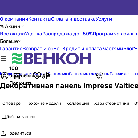
О компании
Контакты
Оплата и доставка
Услуги
% Акции
Все акции
Уценка
Распродажа до -50%
Программа лояльн
Больше
Гарантия
Возврат и обмен
Кредит и оплата частями
Блог

100
Интернет-магазин
Каталог
Сантехника
Сантехника для ванны
Панели для ва
бонусов
Корзина пуста
Получить
Декоративная панель Imprese Valtic
О товаре
Похожие модели
Коллекция
Характеристики
О
Добавить отзыв
Поделиться