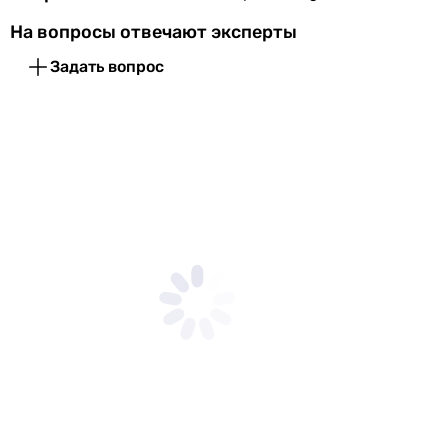
упаковке
На вопросы отвечают эксперты
Глубина в
266 мм
Задать вопрос
упаковке
Вес в упаковке
2.49 кг
Гарантия
Гарантия
60 мес.
Увидели ошибку в описании или характеристиках?
Сообщите нам об этом!
Сообщить об ошибке
Характеристики, комплектация и фотографии Blauberg Turbo
125 носят ознакомительный характер и могут изменяться
производителем без уведомления. Магазин не несет
ответственности за изменения, внесенные