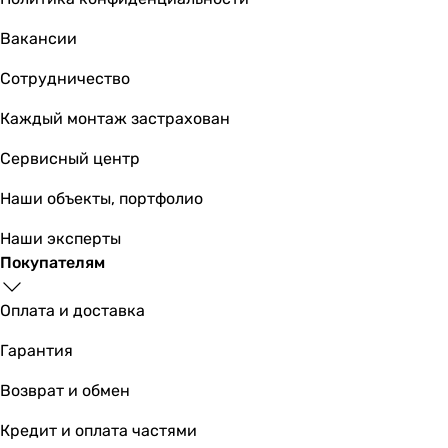
Вакансии
3 988
грн
Сотрудничество
Купить
Каждый монтаж застрахован
Вентс ВКМ 125 Е
Сервисный центр
Наши объекты, портфолио
Наши эксперты
7 379
грн
Купить
Покупателям
Основные характеристики
Оплата и доставка
Подключаемый воздуховод
Гарантия
круглый
круглый
Возврат и обмен
круглый
круглый
Кредит и оплата частями
круглый