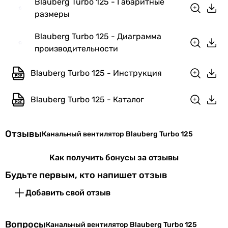
Blauberg Turbo 125 - Габаритные
Диаметр
125 мм
размеры
патрубка
Blauberg Turbo 125 - Диаграмма
Ширина
196 мм
производительности
вентилятора
Blauberg Turbo 125 - Инструкция
Высота
241 мм
вентилятора
Blauberg Turbo 125 - Каталог
Вес
1.79 кг
Отзывы
Длина
258 мм
Канальный вентилятор Blauberg Turbo 125
вентилятора
Как получить бонусы за отзывы
Габариты в упаковке
Будьте первым, кто напишет отзыв
Ширина в
187 мм
Добавить свой отзыв
упаковке
Вопросы
Канальный вентилятор Blauberg Turbo 125
Высота в
210 мм