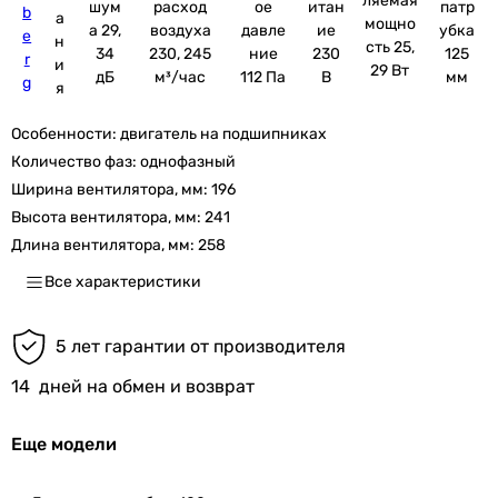
ляемая
шум
расход
ое
итан
патр
b
а
мощно
а 29,
воздуха
давле
ие
убка
e
н
сть 25,
34
230, 245
ние
230
125
r
и
29 Вт
дБ
м³/час
112 Па
В
мм
g
я
Особенности:
двигатель на подшипниках
Количество фаз:
однофазный
Ширина вентилятора, мм:
196
Высота вентилятора, мм:
241
Длина вентилятора, мм:
258
Все характеристики
5 лет гарантии от производителя
14
дней на обмен и возврат
Еще модели