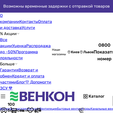
Возможны временные задержки с отправкой товаров
О
компании
Контакты
Оплата
и доставка
Услуги
% Акции
Все
0800
акции
Уценка
Распродажа
Наши
Показат
до -50%
Программа
Киев
Львов
магазины
лояльности
номер
Больше
Гарантия
Возврат и
обмен
Кредит и оплата
частями
Блог
💛 Допомогти
ЗСУ 💙
Каталог
100
Интернет-магазин
Каталог
Вентиляция
Бытовые вентиляторы
Канальные ве
бонусов
Корзина пуста