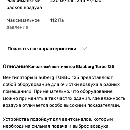
Максимальный
230 м³/час, 245 м³/час
расход воздуха
Максимальное
112 Па
давление
Особенности
двигатель на подшипниках
Показать все характеристики
Материал
пластик
корпуса
Описание
Канальный вентилятор Blauberg Turbo 125
Класс защиты
IPX4
Вентиляторы Blauberg TURBO 125 представляют
собой оборудование для очистки воздуха в разных
Электропитание
230 В
помещениях. Примечательно, что оборудование
Количество фаз
однофазный
можно применять в тех частях здания, где влажность
воздуха отличается особо высокими показателями.
Потребляемая
25 Вт, 29 Вт
мощность
Устройства подойдут для вентканалов, которым
необходима сильная подача и выброс воздуха,