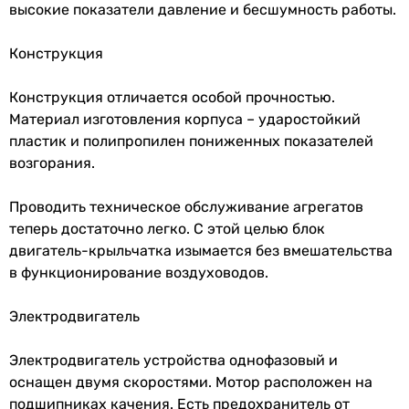
Потребляемый
0.11 А, 0.13 А
высокие показатели давление и бесшумность работы.
ток
Конструкция
Частота тока
50 Гц
Конструкция отличается особой прочностью.
Тип двигателя
AC
Материал изготовления корпуса – ударостойкий
пластик и полипропилен пониженных показателей
Количество
1
возгорания.
скоростей
Min
-25 °C
Проводить техническое обслуживание агрегатов
температура
теперь достаточно легко. С этой целью блок
перемещаемого
двигатель-крыльчатка изымается без вмешательства
воздуха
в функционирование воздуховодов.
Max
60 °C
Электродвигатель
температура
перемещаемого
Электродвигатель устройства однофазовый и
воздуха
оснащен двумя скоростями. Мотор расположен на
подшипниках качения. Есть предохранитель от