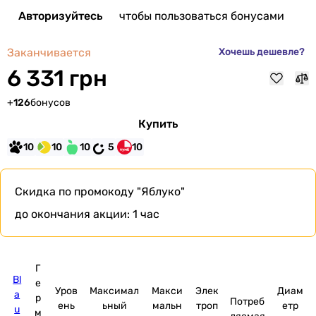
Авторизуйтесь
чтобы пользоваться бонусами
Заканчивается
Хочешь дешевле?
6 331 грн
+
126
бонусов
Купить
10
10
10
5
10
Скидка по промокоду
"Яблуко"
до окончания акции:
1 час
Г
Bl
е
Уров
Максимал
Макси
Элек
Диам
a
р
Потреб
ень
ьный
мальн
троп
етр
u
м