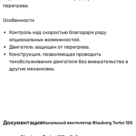
Частота
1535 об/мин, 2265 об/мин
перегрева.
вращения
Особенности
Вид
приточный
,
вытяжной
Контроль над скоростью благодаря ряду
Установка
внутри помещения
опциональных возможностей.
Двигатель защищен от перегрева.
Назначение
для ванной
,
для туалета
,
для
Конструкция, позволяющая проводить
бани
,
для сауны
,
для гроубокса
,
техобслуживания двигателя без вмешательства в
для кухни
,
промышленный
,
для
другие механизмы.
дома
Производство
Германия
Коллекции
Blauberg Turbo
EAN
4058448018190
Документация
Канальный вентилятор Blauberg Turbo 125
Физические характеристики