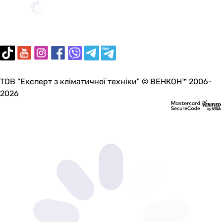
двигатель на подшипниках
двигатель на подшипниках
регулировка оборотов (опция), двигатель на подшипник
-
регулировка оборотов (опция), двигатель на подшипник
двигатель на подшипниках, в шумоизолированном корп
с повышенным напором, двигатель на подшипниках
ТОВ "Експерт з кліматичної техніки" © ВЕНКОН™ 2006-
таймер отключения
2026
двигатель на подшипниках
двигатель на подшипниках
двигатель на подшипниках
Материал корпуса
пластик
пластик
пластик
пластик
пластик
пластик
металл