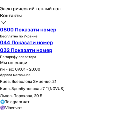
382 м³/час
Электрический теплый пол
102 м³/час
Контакты
420 м³/час
355 м³/час
0800 Показати номер
240 м³/час
Бесплатно по Украине
Максимальное давление
044 Показати номер
112 Па
032 Показати номер
334 Па
По тарифу оператора
116, 150 Па
Мы на связи
59 Па
пн - вс: 09:01 - 20:00
191 Па
Адреса магазинов
30 Па
Киев, Всеволода Змиенко, 21
390 Па
Киев, Здолбуновская 7 Г (NOVUS)
39 Па
Львов, Порохова, 20 Б
857 Па
Telegram чат
Viber чат
335 Па
170 Па
Особенности