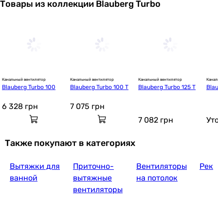
Товары из коллекции Blauberg Turbo
Канальный вентилятор
Канальный вентилятор
Канальный вентилятор
Канал
Blauberg Turbo 100
Blauberg Turbo 100 T
Blauberg Turbo 125 T
Bla
6 328
грн
7 075
грн
7 082
грн
Ут
Также покупают в категориях
Вытяжки для
Приточно-
Вентиляторы
Реку
ванной
вытяжные
на потолок
вентиляторы