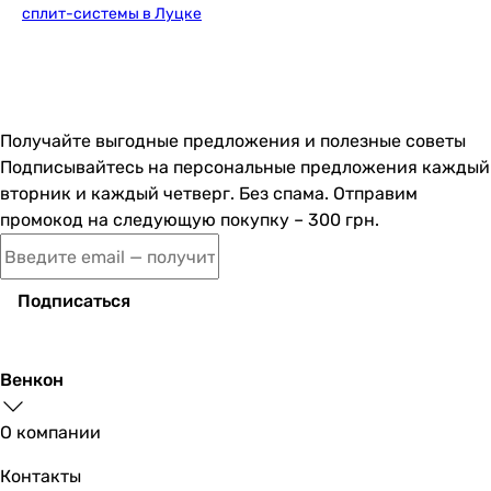
2.5 кВт
сплит-системы в Луцке
2.05 кВт
1.92 кВт
2.25 кВт
2.5 кВт
2.64 кВт
Получайте выгодные предложения и полезные советы
Мощность обогрева
Подписывайтесь на персональные предложения каждый
2.3 кВт
вторник и каждый четверг. Без спама. Отправим
2.3 кВт
промокод на следующую покупку – 300 грн.
2.2 кВт
2.65 кВт
2.64 кВт
Подписаться
2.2 кВт
2.2 кВт
1.66 кВт
Венкон
2.3 кВт
2.7 кВт
О компании
2.8 кВт
Контакты
Класс энергоэффективности