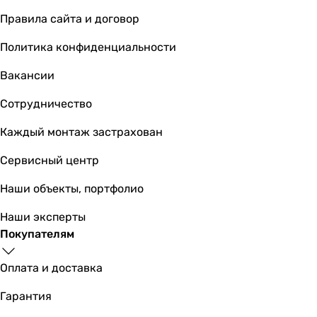
B
Правила сайта и договор
A++
Политика конфиденциальности
A
A++
Вакансии
A
-
Сотрудничество
A
Каждый монтаж застрахован
E
A++
Сервисный центр
A
A
Наши объекты, портфолио
EER
Наши эксперты
3.21
Покупателям
3.21
3.21
Оплата и доставка
3.21
3.21
Гарантия
-