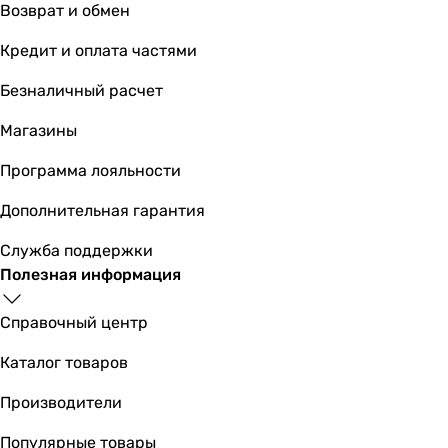
3.33
Возврат и обмен
2.42
Кредит и оплата частями
3.2
3.32
Безналичный расчет
3.22
Магазины
COP
3.61
Программа лояльности
3.61
3.61
Дополнительная гарантия
3.61
Служба поддержки
3.61
Полезная информация
-
3.72
Справочный центр
2.31
3.6
Каталог товаров
3.76
3.61
Производители
Расход воздуха внутреннего блока
Популярные товары
400 м³/час