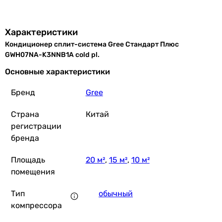
10 791
грн
Характеристики
Кондиционер сплит-система Gree Стандарт Плюс
TCL SaveIN ZG31 On-Off TAC-07CHSD/ZG31 W
GWH07NA-K3NNB1A cold pl.
Основные характеристики
Бренд
Gree
13 399
грн
Купить
Страна
Китай
регистрации
бренда
HEC On/Off HEC-07NQ(I)/H
Площадь
20 м²
,
15 м²
,
10 м²
помещения
10 980
грн
Купить
Тип
обычный
компрессора
Tosot Integra 