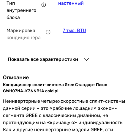
Тип
настенный
внутреннего
блока
17 199
грн
Маркировка
7 тыс. BTU
Купи
кондиционера
Trosten RPO+ TRN10-
Тип
R-410A
фреона
Показать все характеристики
Производство
Китай
Описание
12 999
грн
Купить
Кондиционер сплит-система Gree Стандарт Плюс
Мощность и эффективность
GWH07NA-K3NNB1A cold pl.
Мощность
2.2 кВт
TCL TAC-09CHSA/XAB1 ON/OFF W
Неинверторные четырехскоростные сплит-системы
охлаждения
данной серии – это «рабочие лошадки» эконом-
сегмента GREE с классическим дизайном, не
Мощность
2.3 кВт
претендующим на «кричащую» индивидуальность.
обогрева
15 399
грн
Как и другие неинверторные модели GREE, эти
Купить