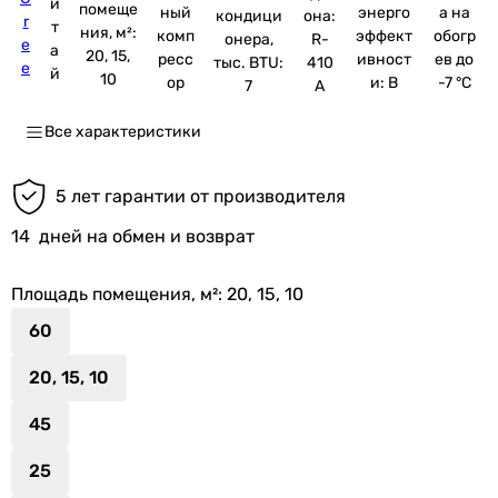
и
помеще
ный
энерго
а на
кондици
она:
r
т
ния, м²:
комп
эффект
обогр
онера,
R-
e
а
20, 15,
ресс
ивност
ев до
тыс. BTU:
410
e
й
10
ор
и: B
-7 °C
7
A
Все характеристики
5 лет гарантии от производителя
14
дней на обмен и возврат
Площадь помещения, м²
: 20, 15, 10
60
20, 15, 10
45
25