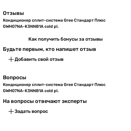
R-410A
Высота
255 мм
Производство
внутреннего
Отзывы
Китай
блока
Кондиционер сплит-система Gree Стандарт Плюс
Китай
GWH07NA-K3NNB1A cold pl.
Китай
Глубина
170 мм
Китай
Как получить бонусы за отзывы
внутреннего
Китай
блока
Будьте первым, кто напишет отзыв
Китай
Китай
Вес
8 кг
Добавить свой отзыв
Китай
внутреннего
Китай
блока
Вопросы
Китай
Кондиционер сплит-система Gree Стандарт Плюс
Китай
Цвет
белый
GWH07NA-K3NNB1A cold pl.
Комплектация
-
Внешний блок
На вопросы отвечают эксперты
внутренний блок кондиционера, наружный блок кондици
Задать вопрос
Ширина
720 мм
внутренний блок кондиционера, наружный блок кондици
наружного
внутренний блок кондиционера, наружный блок кондици
блока
внутренний блок кондиционера, наружный блок кондици