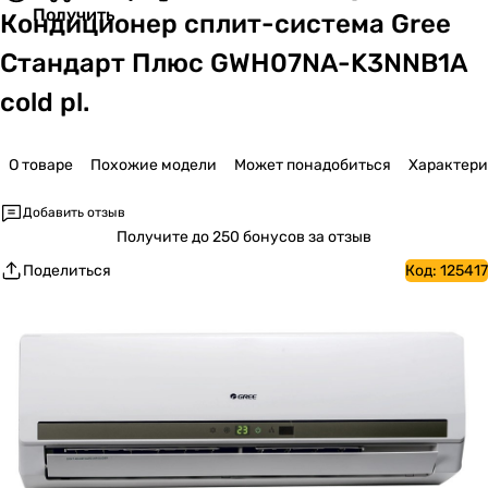
Получить
Кондиционер сплит-система Gree
Стандарт Плюс GWH07NA-K3NNB1A
cold pl.
О товаре
Похожие модели
Может понадобиться
Характер
Добавить отзыв
Получите
до 250 бонусов за отзыв
Поделиться
Код:
125417