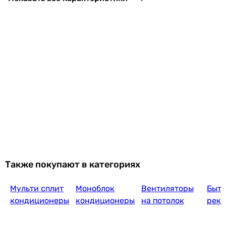
Tosot Expert A
17 599
грн
Купи
Nordis Alfa NDI-A09ONF/ 
13 570
грн
Также покупают в категориях
Купить
Мульти сплит
Моноблок
Вентиляторы
Быт
Osa
кондиционеры
кондиционеры
на потолок
реку