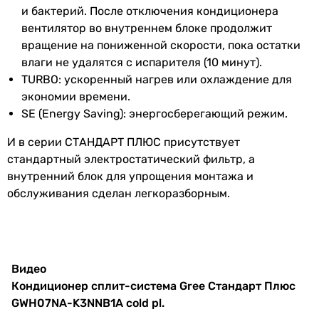
настенный
Макс.
24 °C
и бактерий. После отключения кондиционера
настенный
температура
вентилятор во внутреннем блоке продолжит
Маркировка кондиционера
на обогрев
вращение на пониженной скорости, пока остатки
7 тыс. BTU
влаги не удалятся с испарителя (10 минут).
7 тыс. BTU
Режим
стандартный
TURBO: ускоренный нагрев или охлаждение для
7 тыс. BTU
обогрева
экономии времени.
9 тыс. BTU
SE (Energy Saving): энергосберегающий режим.
9 тыс. BTU
Уровень шума
И в серии СТАНДАРТ ПЛЮС присутствует
7 тыс. BTU
Уровень шума
37 дБ, 35 дБ, 31 дБ, 28 дБ
стандартный электростатический фильтр, а
7 тыс. BTU
внут. блока
внутренний блок для упрощения монтажа и
7 тыс. BTU
обслуживания сделан легкоразборным.
7 тыс. BTU
Уровень шума
48 дБ
10 тыс. BTU
нар. блока
9 тыс. BTU
Дополнительно
Функциональность
-
Видео
тихий кондиционер
Кондиционер сплит-система Gree Стандарт Плюс
Функции
ионизация
,
таймер 24 часа
,
-
GWH07NA-K3NNB1A cold pl.
ночной режим работы
,
тихий кондиционер