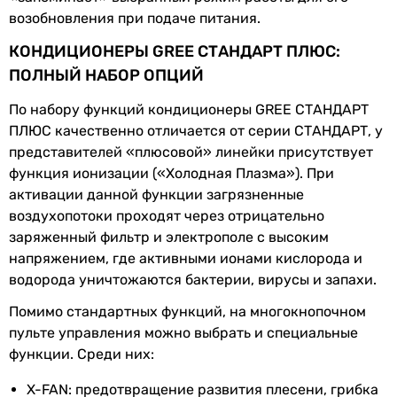
обычный
возобновления при подаче питания.
Режимы работы и температуры
обычный
КОНДИЦИОНЕРЫ GREE СТАНДАРТ ПЛЮС:
обычный
Режим
охлаждение и обогрев
,
ПОЛНЫЙ НАБОР ОПЦИЙ
обычный
работы
осушение
обычный
По набору функций кондиционеры GREE СТАНДАРТ
обычный
Мин.
-7 °C
ПЛЮС качественно отличается от серии СТАНДАРТ, у
обычный
температура
представителей «плюсовой» линейки присутствует
обычный
на обогрев
функция ионизации («Холодная Плазма»). При
Тип внутреннего блока
активации данной функции загрязненные
Макс.
43 °C
настенный
воздухопотоки проходят через отрицательно
температура
настенный
заряженный фильтр и электрополе с высоким
на
настенный
напряжением, где активными ионами кислорода и
охлаждение
настенный
водорода уничтожаются бактерии, вирусы и запахи.
настенный
Мин.
18 °C
Помимо стандартных функций, на многокнопочном
настенный
температура
пульте управления можно выбрать и специальные
настенный
на
функции. Среди них:
настенный
охлаждение
настенный
X-FAN: предотвращение развития плесени, грибка