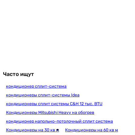
Увидели ошибку в описании или характеристиках?
-
Сообщите нам об этом!
Expert EU
Сообщить об ошибке
Alfa
Характеристики, комплектация и фотографии Gree Стандарт
Expert EU
Плюс GWH07NA-K3NNB1A cold pl. носят ознакомительный
Alfa
характер и могут изменяться производителем без
-
уведомления. Магазин не несет ответственности за
SaveIN Series ZG31
изменения, внесенные производителем.
-
Integra
RPO+
Часто ищут
Elite Xab1 On/Off Wi-Fi Ready
Мощность и эффективность
кондиционер сплит-система
Мощность охлаждения
кондиционеры сплит-системы Idea
2.2 кВт
кондиционеры сплит системы C&H 12 тыс. BTU
2.25 кВт
Кондиционеры Mitsubishi Heavy на обогрев
2.05 кВт
кондиционер напольно-потолочный сплит система
2.55 кВт
2.49 кВт
Кондиционеры на 30 кв м
Кондиционеры на 60 кв м