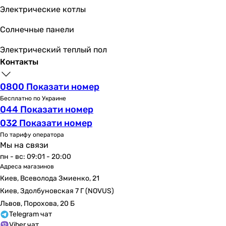
0.63, 0.73 кВт
Электрические котлы
0.7 кВт
0.73, 0.77 кВт
Солнечные панели
-
Электрический теплый пол
Электропитание
Контакты
Электропитание
230 В
0800 Показати номер
230 В
230 В
Бесплатно по Украине
044 Показати номер
230 В
032 Показати номер
230 В
230 В
По тарифу оператора
Мы на связи
230 В
пн - вс: 09:01 - 20:00
230 В
Адреса магазинов
230 В
Киев, Всеволода Змиенко, 21
230 В
Киев, Здолбуновская 7 Г (NOVUS)
230 В
Львов, Порохова, 20 Б
Номинальная сила тока
Telegram чат
-
Viber чат