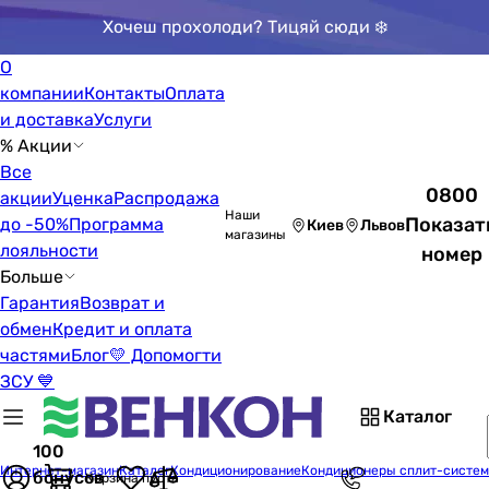
Хочеш прохолоди? Тицяй сюди ❄️
О
компании
Контакты
Оплата
и доставка
Услуги
% Акции
Все
0800
акции
Уценка
Распродажа
Наши
Показат
до -50%
Программа
Киев
Львов
магазины
лояльности
номер
Больше
Гарантия
Возврат и
обмен
Кредит и оплата
частями
Блог
💛 Допомогти
ЗСУ 💙
Каталог
100
Интернет-магазин
Каталог
Кондиционирование
Кондиционеры сплит-систе
бонусов
Корзина пуста