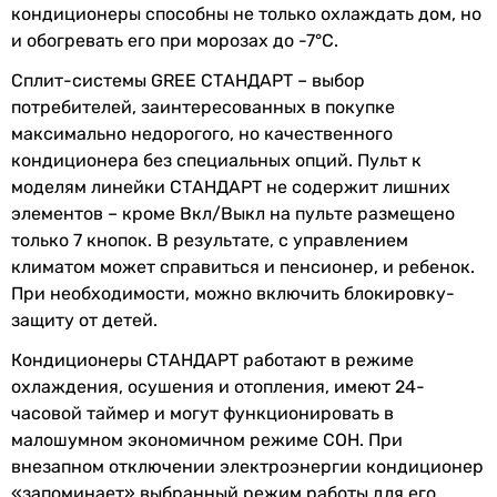
кондиционеры способны не только охлаждать дом, но
Класс
B
и обогревать его при морозах до -7°С.
энергоэффективности
Основные характеристики
Сплит-системы GREE СТАНДАРТ – выбор
Площадь помещения
EER
3.21
потребителей, заинтересованных в покупке
20, 15, 10 м²
максимально недорогого, но качественного
20, 15, 10 м²
COP
3.61
кондиционера без специальных опций. Пульт к
10, 15, 20 м²
моделям линейки СТАНДАРТ не содержит лишних
25 м²
элементов – кроме Вкл/Выкл на пульте размещено
25 м²
Расход воздуха
400 м³/час
только 7 кнопок. В результате, с управлением
20, 15, 10 м²
внутреннего
климатом может справиться и пенсионер, и ребенок.
20, 10, 15 м²
блока
При необходимости, можно включить блокировку-
20, 10, 15 м²
Потребляемая
0.7 кВт, 0.6 кВт
защиту от детей.
10, 15, 20 м²
номинальная
25 м²
Кондиционеры СТАНДАРТ работают в режиме
мощность
25 м²
охлаждения, осушения и отопления, имеют 24-
Тип компрессора
часовой таймер и могут функционировать в
Электропитание
обычный
малошумном экономичном режиме СОН. При
обычный
внезапном отключении электроэнергии кондиционер
Электропитание
230 В
обычный
«запоминает» выбранный режим работы для его