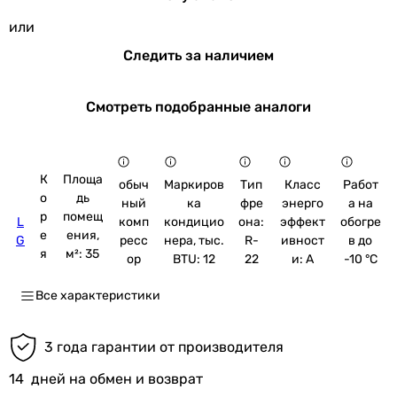
или
Следить за наличием
Смотреть подобранные аналоги
К
Площа
обыч
Маркиров
Тип
Класс
Работ
о
дь
ный
ка
фре
энерго
а на
р
помещ
L
комп
кондицио
она:
эффект
обогре
е
ения,
G
ресс
нера, тыс.
R-
ивност
в до
я
м²: 35
ор
BTU: 12
22
и: A
-10 °C
Все характеристики
3 года гарантии от производителя
14
дней на обмен и возврат