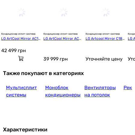
TCL SaveIN ZG31 On-Off TAC-07CHSD/ZG31 W
Кондиционер сплит-система
Кондиционер сплит-система
Кондиционер сплит-система
Конди
LG ArtCool Mirror AC12
LG ArtCool Mirror AC0
LG Artcool Mirror C18L
LG A
13 399
грн
Купить
BK
9BK
TR
TW
42 499
грн
39 999
грн
Уточняйте цену
Ут
HEC On/Off HEC-12NQ(I)/H
Также покупают в категориях
Мультисплит
Моноблок
Вентиляторы
Реку
17 100
грн
Купить
системы
кондиционеры
на потолок
Clair BAS
Характеристики