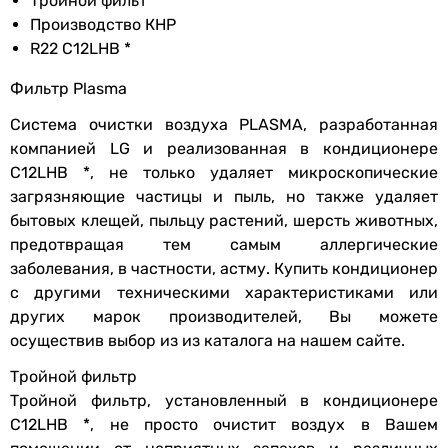
Тройной фильт
на обогрев
дизайнерский кондиционер
Производство КНР
-
R22 C12LHB *
Режим
стандартный
-
обогрева
-
Фильтр Plasma
дизайнерский кондиционер
Уровень шума
Система очистки воздуха PLASMA
,
разработанная
-
компанией LG и реализованная в кондиционере
тихий кондиционер
Уровень шума
37 дБ, 33 дБ, 29 дБ
C12LHB *
,
не только удаляет микроскопические
-
внут. блока
загрязняющие частицы и пыль
,
но также удаляет
дизайнерский кондиционер
бытовых клещей
,
пыльцу растений
,
шерсть животных
,
-
Уровень шума
46 дБ
предотвращая тем самым аллергические
-
нар. блока
заболевания
,
в частности
,
астму. Купить кондиционер
Тип фреона
с другими техническими характеристиками или
R-22
Функциональность
других марок производителей
,
Вы можете
R-410A
осуществив выбор из из каталога на нашем сайте.
Функции
ионизация
,
ночной режим
R-32
работы
,
таймер 24 часа
,
R-32
Тройной фильтр
самоочистка
R-410A
Тройной фильтр
,
установленный в кондиционере
R-32
C12LHB *
,
не просто очистит воздух в Вашем
Дополнительные
автоматический режим,
R-32