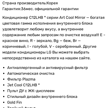
Страна производитель:Корея
Режим
охлаждение и обогрев
,
настенный
Гарантия:36мес. официальной гарантии
работы
осушение, вентиляция
настенный
настенный
Кондиционер C12LHB * серии Art Cool Mirror — богатая
Мин.
-10 °C
настенный
цветовая гамма исполнения внутреннего блока
температура
настенный
удовлетворит любому вкусу
,
а внутреннее
на обогрев
Маркировка кондиционера
содержание любым запросам по очистке воздуха!!! E -
красное вино
,
R - зеркало
,
Bg — беж
,
Br —
12 тыс. BTU
Макс.
43 °C
коричневый
,
I - голубой
,
V - серебрянный. Другие
12 тыс. BTU
температура
модели кондиционеры LG Вы можете выбрать
12 тыс. BTU
на
непосредственно из каталога на нашем сайте.
12 тыс. BTU
охлаждение
18 тыс. BTU
Антиаллергенный и антивирусный фильтр
7 тыс. BTU
Мин.
-5 °C
Автоматическая очистка
12 тыс. BTU
температура
Фильтр Plazma
12 тыс. BTU
на
Jet Cool C12LHB *
18 тыс. BTU
охлаждение
Пульт ДУ с ЖК-дисплеем
9 тыс. BTU
Стильный дизайн внутреннего блока
Макс.
24 °C
7 тыс. BTU
Gold Fin
температура
Дополнительно