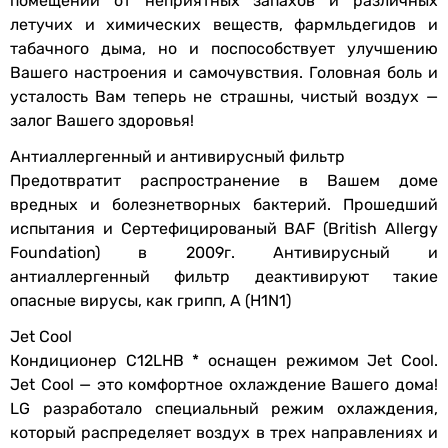
помещении от неприятных запахов и различных
функции
воздушный фильтр
R-410A
летучих и химических веществ
,
фармльдегидов и
R-32
табачного дыма
,
но и поспособствует улучшению
Монтаж
R-410A
Вашего настроения и самочувствия. Головная боль и
R-410A
усталость Вам теперь не страшны
,
чистый воздух —
Диаметр труб
6 мм, 16 мм
Производство
залог Вашего здоровья!
(жидкость / газ)
Корея
Антиаллергенный и антивирусный фильтр
Китай
Максимальная
15 м
Предотвратит распространение в Вашем доме
Китай
длина
вредных и болезнетворных бактерий. Прошедший
Китай
магистрали
испытания и Сертефицированый BAF
(
British Allergy
Китай
Foundation) в 2009г. Антивирусный и
Китай
Максимальный
7 м
антиаллергенный фильтр деактивируют такие
Китай
перепад высот
опасные вирусы
,
как грипп
,
А
(
H1N1)
Китай
Китай
Jet Cool
Внутренний блок
Китай
Кондиционер C12LHB * оснащен режимом Jet Cool.
Китай
Jet Cool — это комфортное охлаждение Вашего дома!
Ширина
915 мм
Комплектация
LG разработало специальный режим охлаждения
,
внутреннего
-
который распределяет воздух в трех направлениях и
блока