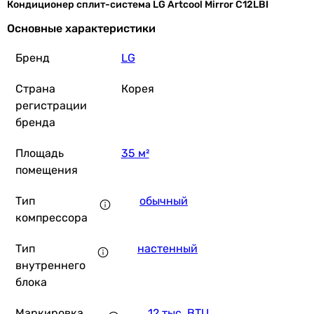
Кондиционер сплит-система LG Artcool Mirror C12LBI
16 588
грн
Ку
Основные характеристики
Бренд
LG
TCL Elite TAC-18CHSA/XAB1 ON/OFF R32 
Страна
Корея
регистрации
бренда
29 899
грн
Купить
Площадь
35 м²
помещения
Nordis Alfa NDI-A09ONF/ 
Тип
обычный
компрессора
Тип
настенный
13 570
грн
Купить
внутреннего
блока
Nordis Alfa NDI-A07ONF/ 
Маркировка
12 тыс. BTU