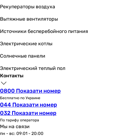
Рекуператоры воздуха
Режимы работы и температуры
Режим работы
Вытяжные вентиляторы
охлаждение и обогрев, осушение, вентиляция
охлаждение и обогрев, осушение, вентиляция
Источники бесперебойного питания
вентиляция, охлаждение и обогрев
Электрические котлы
вентиляция, охлаждение и обогрев
охлаждение и обогрев, осушение, вентиляция
Солнечные панели
вентиляция, осушение, охлаждение и обогрев
вентиляция, осушение, охлаждение и обогрев
Электрический теплый пол
вентиляция, осушение, охлаждение и обогрев
Контакты
охлаждение и обогрев, осушение, вентиляция
охлаждение и обогрев, осушение, вентиляция
0800 Показати номер
охлаждение и обогрев, осушение, вентиляция
Бесплатно по Украине
044 Показати номер
Мин. температура на обогрев
032 Показати номер
-10 °C
-7 °C
По тарифу оператора
Мы на связи
-25 °C
пн - вс: 09:01 - 20:00
-25 °C