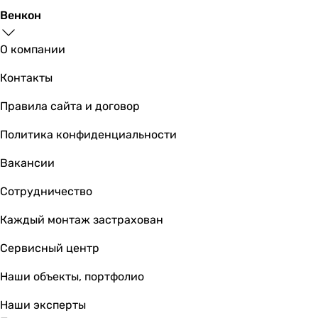
Венкон
-
-
О компании
-
-
Контакты
-
-
Правила сайта и договор
-
Политика конфиденциальности
Расход воздуха внутреннего блока
510 м³/час
Вакансии
550 м³/час
560, 510, 490, 450, 430, 400, 360 м³/час
Сотрудничество
560, 510, 490, 450, 430, 400, 360 м³/час
Каждый монтаж застрахован
800 м³/час
480, 500 м³/час
Сервисный центр
600 м³/час
620 м³/час
Наши объекты, портфолио
800 м³/час
Наши эксперты
430 м³/час