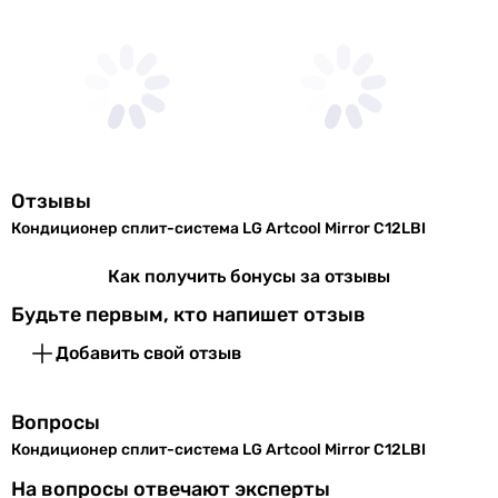
несет ответственности за изменения, внесенные
3.6 кВт
производителем.
3.3 кВт
5.28 кВт
2.05 кВт
3.04 кВт
3.55 кВт
5.28 кВт
Отзывы
2.49 кВт
Кондиционер сплит-система LG Artcool Mirror C12LBI
2.05 кВт
Мощность обогрева
Как получить бонусы за отзывы
3.6 кВт
Будьте первым, кто напишет отзыв
3.37 кВт
3.5 кВт
Добавить свой отзыв
3.5 кВт
5.42 кВт
Вопросы
2.2 кВт
Кондиционер сплит-система LG Artcool Mirror C12LBI
2.43 кВт
3.65 кВт
На вопросы отвечают эксперты