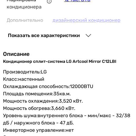
кондиционера
Дополнительно
дизайнерский кондиционер
12 460
грн
Купить
Тип
R-22
Показать все характеристики
фреона
Основные характеристики
Площадь помещения
Описание
Производство
Корея
35 м²
Кондиционер сплит-система LG Artcool Mirror C12LBI
35 м²
Серия
Artcool Mirror
35 м²
Производитель:LG
35 м²
Класс:настенный
Мощность и эффективность
55 м²
Охлаждающая способность:12000BTU
20, 10, 15 м²
Площадь помещения:35кв.м.
Мощность
3.5 кВт
35 м²
Мощность охлаждения:3,520 кВт.
охлаждения
35 м²
Мощность обогрева:3,660 кВт.
55 м²
Уровень шума:внутреннего блока - мин/макс - 32/38
Мощность
3.6 кВт
25 м²
дБ / наружного блока - 47 дБ.
обогрева
10, 15, 20 м²
Инверторное управление:нет