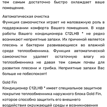
внутренний блок кондиционера, наружный блок кондици
тем самым достаточно быстро охлаждает ваше
Высота
282 мм
внутренний блок кондиционера, гарантийный талон, ин
помещение.
внутреннего
внутренний блок кондиционера, гарантийный талон, ин
Автоматическая очистка
блока
-
Функция самоочистки играет не маловажную роль в
внутренний блок, инструкция по эксплуатации, пульт Д
поддержании комфорта Вашего помещения. В ходе
Глубина
165 мм
внутренний блок, инструкция, пульт ДУ, наружный блок
работы Вашего кондиционера C12LHB * не редко
внутреннего
внутренний блок, батарейки, инструкция, пульт ДУ, на
возникают неприятные запахи. Их причиной является
блока
-
плесень и бактерии развивающиеся во влажной
внутренний блок кондиционера, наружный блок кондици
среде теплообменника. Функция автоматической
Цвет
синий,
серый
внутренний блок кондиционера, наружный блок кондици
самоочистки удаляет остаточную влагу из
Опции
теплообменника не давая тем самым почвы для
Внешний блок
-
развития плесени и грибка. Неприятные запахи Вас
-
Ширина
717 мм
больше не побеспокоят!
-
наружного
-
Gold Fin
блока
-
Кондиционер C12LHB * имеет специальное защитное
wi-fi управление
покрытие теплообменника наружного блока Gold Fin
,
Высота
498 мм
-
которое способно защитить его внешнего
наружного
-
воздействия окружающей среды и возникновения
блока