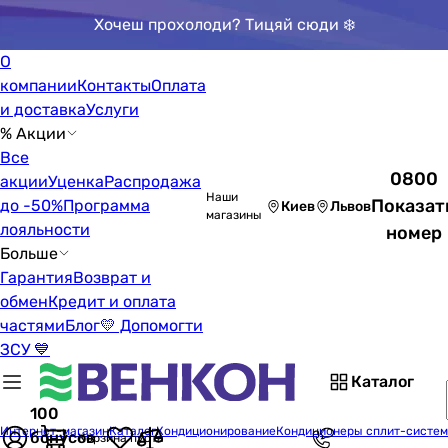
Хочеш прохолоди? Тицяй сюди ❄️
О
компании
Контакты
Оплата
и доставка
Услуги
% Акции
Все
0800
акции
Уценка
Распродажа
Наши
Показат
до -50%
Программа
Киев
Львов
магазины
лояльности
номер
Больше
Гарантия
Возврат и
обмен
Кредит и оплата
частями
Блог
💛 Допомогти
ЗСУ 💙
Каталог
100
Интернет-магазин
Каталог
Кондиционирование
Кондиционеры сплит-систе
бонусов
Корзина пуста