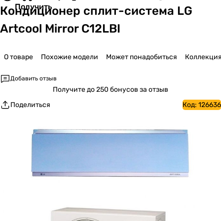
Получить
Кондиционер сплит-система LG
Artcool Mirror C12LBI
О товаре
Похожие модели
Может понадобиться
Коллекци
Добавить отзыв
Получите
до 250 бонусов за отзыв
Поделиться
Код:
126636