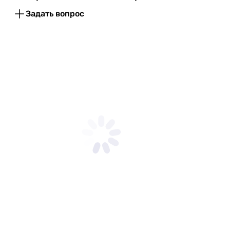
5.42 кВт
Задать вопрос
2.64 кВт
2.2 кВт
Класс энергоэффективности
A
A
A++
A++
A
A
E
A
A
A
A
EER
-
3.21