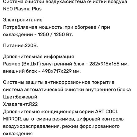
Класс
A
Система очистки воздуха:система очистки воздуха
Тип компрессора
энергоэффективности
NEO Plasma Plus
обычный
обычный
Электропитание
Расход воздуха
510 м³/час
обычный
Потребляемая мощность :при обогреве / при
внутреннего
обычный
охлаждении - 1250 / 1250 Вт.
блока
обычный
Питание:220В.
обычный
Потребляемая
1.3 кВт
обычный
Дополнительная информация
номинальная
обычный
Размер (ВхШхГ) :внутренний блок - 282х915х165 мм,
мощность
обычный
внешний блок - 498х717x229 мм.
обычный
Электропитание
Системы защиты:антикоррозионное покрытие,
обычный
система автоматической очистки внутреннего блока
Тип внутреннего блока
Электропитание
230 В
Цвет:бежевый
настенный
Хладагент:R22
Номинальная
6,2 А
настенный
Дополнительно :кондиционеры серии ART COOL
сила тока
настенный
MIRROR, авто-смена режимов, цифровой контроль
настенный
воздухораспределения, режим форсированного
Режимы работы и температуры
настенный
охлаждения
настенный