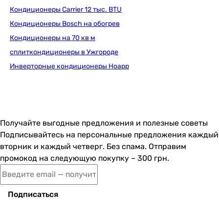
3.61
Кондиционеры Carrier 12 тыс. BTU
3.61
Кондиционеры Bosch на обогрев
SEER
Кондиционеры на 70 кв м
-
сплиткондиционеры в Ужгороде
-
6.1
Инверторные кондиционеры Hoapp
6.1
-
-
-
Получайте выгодные предложения и полезные советы
-
Подписывайтесь на персональные предложения каждый
-
вторник и каждый четверг. Без спама. Отправим
-
промокод на следующую покупку – 300 грн.
-
SCOP
-
Подписаться
-
4
4