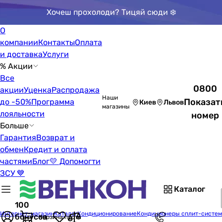
Хочеш прохолоди? Тицяй сюди ❄️
О
компании
Контакты
Оплата
и доставка
Услуги
% Акции
Все
0800
акции
Уценка
Распродажа
Наши
Показат
до -50%
Программа
Киев
Львов
магазины
лояльности
номер
Больше
Гарантия
Возврат и
обмен
Кредит и оплата
частями
Блог
💛 Допомогти
ЗСУ 💙
Каталог
100
Интернет-магазин
Каталог
Кондиционирование
Кондиционеры сплит-систе
бонусов
Корзина пуста