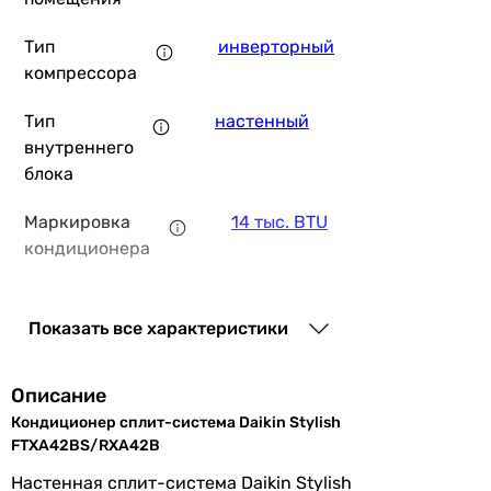
Тип
инверторный
компрессора
108 598
грн
Купить
Тип
настенный
внутреннего
блока
Daikin Sensira FTXF42F/RXF42F
Маркировка
14 тыс. BTU
кондиционера
50 584
грн
Купить
Дополнительно
дизайнерский кондиционер
,
тихий кондиционер
Показать все характеристики
Основные характеристики
Тип
R-32
Площадь помещения
Описание
фреона
40 м²
Кондиционер сплит-система Daikin Stylish
50 м²
Производство
Чешская Республика
FTXA42BS/RXA42B
50 м²
Настенная сплит-система Daikin Stylish
40 м²