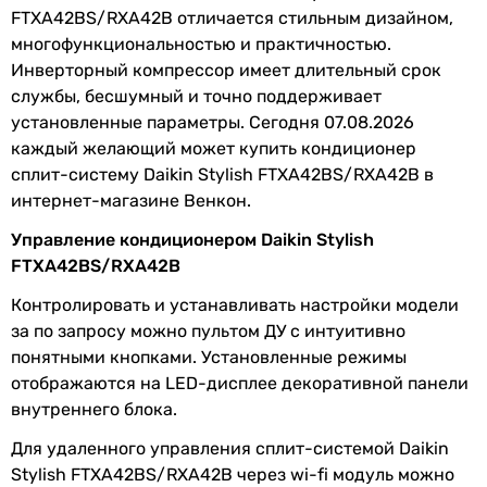
Серия
Stylish
FTXA42BS/RXA42B отличается стильным дизайном,
50 м²
многофункциональностью и практичностью.
40 м²
Мощность и эффективность
Инверторный компрессор имеет длительный срок
40 м²
службы, бесшумный и точно поддерживает
30 м²
Мощность
4.2 кВт
установленные параметры. Сегодня 07.08.2026
30 м²
охлаждения
каждый желающий может купить кондиционер
30 м²
сплит-систему Daikin Stylish FTXA42BS/RXA42B в
40 м²
Мощность
5.4 кВт
интернет-магазине Венкон.
обогрева
Тип компрессора
инверторный
Управление кондиционером Daikin Stylish
Класс
A++
инверторный
FTXA42BS/RXA42B
энергоэффективности
инверторный
Контролировать и устанавливать настройки модели
инверторный
EER
3.75
за по запросу можно пультом ДУ с интуитивно
инверторный
понятными кнопками. Установленные режимы
инверторный
отображаются на LED-дисплее декоративной панели
COP
4.12
инверторный
внутреннего блока.
инверторный
SEER
7.5
инверторный
Для удаленного управления сплит-системой Daikin
инверторный
Stylish FTXA42BS/RXA42B через wi-fi модуль можно