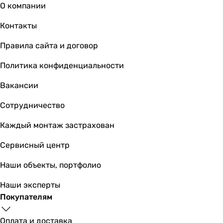
7.33
О компании
7.33
Контакты
7.5
7.33
Правила сайта и договор
7.5
7.5
Политика конфиденциальности
8.73
Вакансии
8.73
8.73
Сотрудничество
6.5
SCOP
Каждый монтаж застрахован
4.6
Сервисный центр
4.6
4.6
Наши объекты, портфолио
4.6
4.6
Наши эксперты
4.6
Покупателям
4.6
5.15
Оплата и доставка