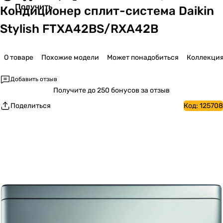
Получить
Кондиционер сплит-система Daikin
Stylish FTXA42BS/RXA42B
О товаре
Похожие модели
Может понадобиться
Коллекци
Добавить отзыв
Получите
до 250 бонусов за отзыв
Поделиться
Код:
125708