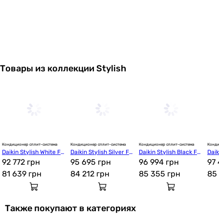
Daikin Stylish Silver FTXA50CS/RXA50B
Товары из коллекции Stylish
175 949
грн
Купить
Daikin Stylish Silver FTXA42CS/RXA42B
Кондиционер сплит-система
Кондиционер сплит-система
Кондиционер сплит-система
Конди
Daikin Stylish White FT
Daikin Stylish Silver FT
Daikin Stylish Black FT
Daik
133 654
грн
Купить
XA20CW/RXA20A
92 772 грн
XA20CS/RXA20A
95 695 грн
XA20CB/RXA20A
96 994 грн
XA2
97 
81 639
грн
84 212
грн
85 355
грн
85
Daikin Stylish White FTXA42CW/RXA42B
Также покупают в категориях