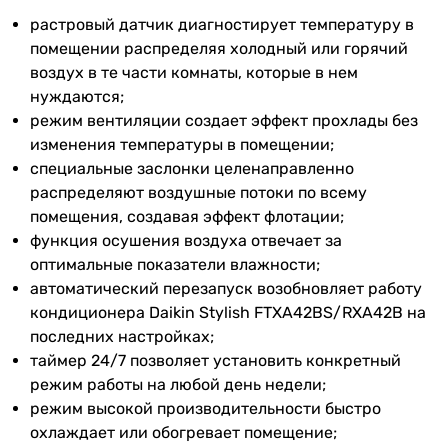
18 тыс. BTU
Мин.
-15 °C
растровый датчик диагностирует температуру в
14 тыс. BTU
температура
помещении распределяя холодный или горячий
14 тыс. BTU
на обогрев
воздух в те части комнаты, которые в нем
12 тыс. BTU
нуждаются;
12 тыс. BTU
Макс.
46 °C
режим вентиляции создает эффект прохлады без
12 тыс. BTU
температура
изменения температуры в помещении;
14 тыс. BTU
на
специальные заслонки целенаправленно
Дополнительно
охлаждение
распределяют воздушные потоки по всему
дизайнерский кондиционер, тихий кондиционер
помещения, создавая эффект флотации;
тихий кондиционер, дизайнерский кондиционер
Мин.
-10 °C
функция осушения воздуха отвечает за
тихий кондиционер, дизайнерский кондиционер
температура
оптимальные показатели влажности;
тихий кондиционер, дизайнерский кондиционер
на
автоматический перезапуск возобновляет работу
тихий кондиционер, дизайнерский кондиционер
охлаждение
кондиционера Daikin Stylish FTXA42BS/RXA42B на
тихий кондиционер, дизайнерский кондиционер
последних настройках;
тихий кондиционер, дизайнерский кондиционер
Макс.
18 °C
таймер 24/7 позволяет установить конкретный
тихий кондиционер, дизайнерский кондиционер
температура
режим работы на любой день недели;
тихий кондиционер, дизайнерский кондиционер
на обогрев
режим высокой производительности быстро
тихий кондиционер, дизайнерский кондиционер
Режим
стандартный
охлаждает или обогревает помещение;
тихий кондиционер