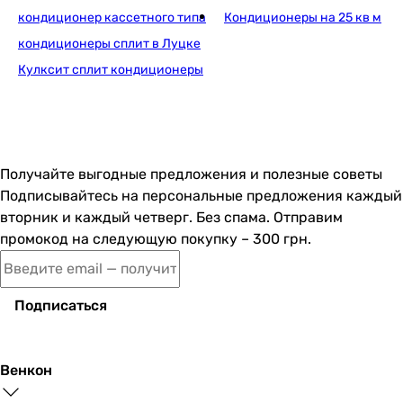
4.37
кондиционер кассетного типа
Кондиционеры на 25 кв м
4.37
кондиционеры сплит в Луцке
4.37
Кулксит сплит кондиционеры
-
COP
4.12
4
4
Получайте выгодные предложения и полезные советы
4.12
Подписывайтесь на персональные предложения каждый
4
вторник и каждый четверг. Без спама. Отправим
4.12
промокод на следующую покупку – 300 грн.
4.12
4.04
4.04
Подписаться
4.04
-
SEER
Венкон
7.5