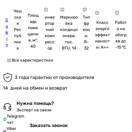
Чеш
Площ
ска
инве
Маркиро
Тип
D
адь
Класс
Работ
я
ртор
вка
фр
a
поме
энерго
а на
Рес
ный
кондици
еон
ik
щени
эффект
обогр
пуб
комп
онера,
а:
i
я, м²:
ивност
ев до
лик
ресс
тыс.
R-
n
40
и: A++
-15 °C
а
ор
BTU: 14
32
Все характеристики
3 года гарантии от производителя
14
дней на обмен и возврат
Нужна помощь?
Эксперт на связи
Telegram
чат
Заказать звонок
Viber