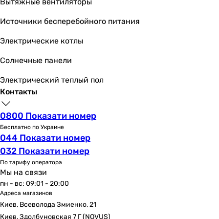
Вытяжные вентиляторы
230 В
230 В
Источники бесперебойного питания
230 В
Режимы работы и температуры
Электрические котлы
Режим работы
Солнечные панели
охлаждение и обогрев, осушение, вентиляция, фильтра
вентиляция, осушение, охлаждение и обогрев, фильтра
Электрический теплый пол
вентиляция, осушение, охлаждение и обогрев, фильтра
Контакты
вентиляция, осушение, охлаждение и обогрев, фильтра
вентиляция, осушение, охлаждение и обогрев, фильтра
0800 Показати номер
вентиляция, осушение, охлаждение и обогрев, фильтра
Бесплатно по Украине
вентиляция, осушение, охлаждение и обогрев, фильтра
044 Показати номер
вентиляция, осушение, охлаждение и обогрев, фильтра
032 Показати номер
вентиляция, осушение, охлаждение и обогрев, фильтра
По тарифу оператора
вентиляция, осушение, охлаждение и обогрев, фильтра
Мы на связи
вентиляция, осушение, охлаждение и обогрев
пн - вс: 09:01 - 20:00
Мин. температура на обогрев
Адреса магазинов
Киев, Всеволода Змиенко, 21
-15 °C
Киев, Здолбуновская 7 Г (NOVUS)
-15 °C