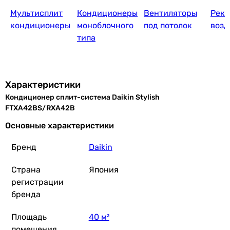
Мультисплит
Кондиционеры
Вентиляторы
Реку
125 270
грн
Купить
кондиционеры
моноблочного
под потолок
возд
типа
Daikin Stylish White FTXA35CW/RXA35A
Характеристики
Кондиционер сплит-система Daikin Stylish
103 931
грн
Купить
FTXA42BS/RXA42B
Основные характеристики
Daikin Stylish Silver FTXA35CS/RXA35A
Бренд
Daikin
Страна
Япония
регистрации
107 265
грн
бренда
Купить
Площадь
40 м²
Daikin Stylish Black FTXA35CB/RXA35A
помещения