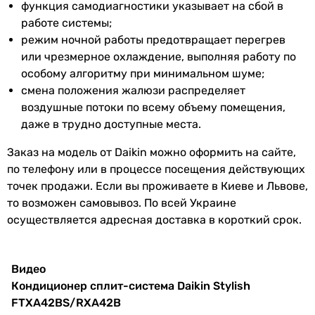
обогрева
функция самодиагностики указывает на сбой в
Тип фреона
работе системы;
R-32
Уровень шума
режим ночной работы предотвращает перегрев
R-32
или чрезмерное охлаждение, выполняя работу по
R-32
Уровень шума
21 дБ, 29 дБ, 37 дБ, 45 дБ
особому алгоритму при минимальном шуме;
R-32
внут. блока
смена положения жалюзи распределяет
R-32
воздушные потоки по всему объему помещения,
R-32
Уровень шума
48 дБ
даже в трудно доступные места.
R-32
нар. блока
R-32
Заказ на модель от Daikin можно оформить на сайте,
R-32
Функциональность
по телефону или в процессе посещения действующих
R-32
точек продажи. Если вы проживаете в Киеве и Львове,
R-32
Функции
ионизация
,
таймер 24 часа
,
wi-
то возможен самовывоз. По всей Украине
Производство
fi управление
осуществляется адресная доставка в короткий срок.
Чешская Республика
Чешская Республика
Дополнительные
воздушный фильтр,
Чешская Республика
функции
вентиляция
Видео
Чешская Республика
Кондиционер сплит-система Daikin Stylish
Чешская Республика
Монтаж
FTXA42BS/RXA42B
Чешская Республика