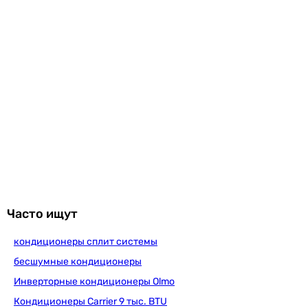
A++
Характеристики, комплектация и фотографии Daikin Stylish
A++
FTXA42BS/RXA42B носят ознакомительный характер и могут
A++
изменяться производителем без уведомления. Магазин не
несет ответственности за изменения, внесенные
A++
производителем.
A++
A++
A++
A+++
A+++
A+++
A++
EER
3.75
Часто ищут
3.68
3.68
кондиционеры сплит системы
3.99
бесшумные кондиционеры
3.68
Инверторные кондиционеры Olmo
3.99
Кондиционеры Carrier 9 тыс. BTU
3.99