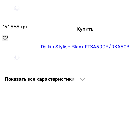
161 565
грн
Купить
Daikin Stylish Black FTXA50CB/RXA50B
176 902
грн
Купить
Показать все характеристики
Daikin Stylish Black FTXA42CB/RXA42B
135 273
грн
Купить