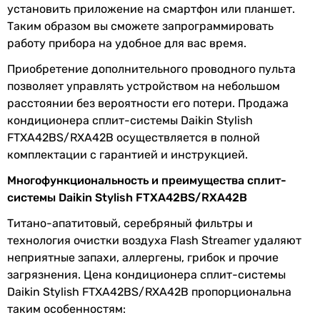
SCOP
4.6
инверторный
установить приложение на смартфон или планшет.
Тип внутреннего блока
Таким образом вы сможете запрограммировать
Расход воздуха
276 м³/час, 846 м³/час
настенный
работу прибора на удобное для вас время.
внутреннего
настенный
блока
Приобретение дополнительного проводного пульта
настенный
позволяет управлять устройством на небольшом
настенный
Потребляемая
1.31 кВт
расстоянии без вероятности его потери. Продажа
настенный
номинальная
кондиционера сплит-системы Daikin Stylish
настенный
мощность
FTXA42BS/RXA42B осуществляется в полной
настенный
комплектации с гарантией и инструкцией.
настенный
Электропитание
настенный
Многофункциональность и преимущества сплит-
настенный
системы Daikin Stylish FTXA42BS/RXA42B
Электропитание
230 В
настенный
Титано-апатитовый, серебряный фильтры и
Маркировка кондиционера
Режимы работы и температуры
технология очистки воздуха Flash Streamer удаляют
14 тыс. BTU
неприятные запахи, аллергены, грибок и прочие
Режим
охлаждение и обогрев
,
18 тыс. BTU
загрязнения. Цена кондиционера сплит-системы
работы
осушение, вентиляция,
18 тыс. BTU
Daikin Stylish FTXA42BS/RXA42B пропорциональна
фильтрация
14 тыс. BTU
таким особенностям: