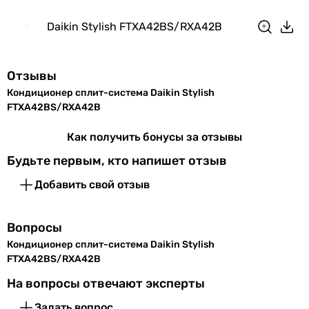
Stylish
Stylish
Глубина
189 мм
Daikin Stylish FTXA42BS/RXA42B
Stylish
внутреннего
Stylish
блока
Stylish
Отзывы
Вес
12 кг
Stylish
Кондиционер сплит-система Daikin Stylish
внутреннего
Stylish
FTXA42BS/RXA42B
блока
Stylish
Stylish
Как получить бонусы за отзывы
Цвет
серый
,
серебристый
Stylish
Будьте первым, кто напишет отзыв
Sensira
Внешний блок
Добавить свой отзыв
Мощность и эффективность
Мощность охлаждения
Ширина
825 мм
4.2 кВт
Вопросы
наружного
5 кВт
блока
Кондиционер сплит-система Daikin Stylish
5 кВт
FTXA42BS/RXA42B
4.2 кВт
Высота
735 мм
На вопросы отвечают эксперты
5 кВт
наружного
4.2 кВт
Задать вопрос
блока