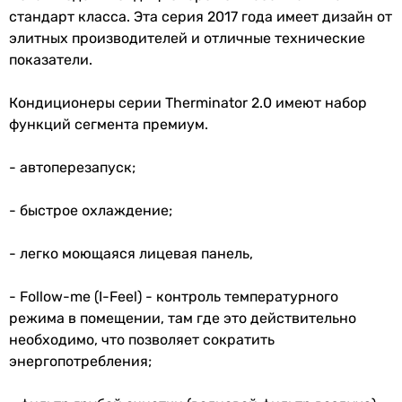
стандарт класса. Эта серия 2017 года имеет дизайн от
25 м²
Мощность
2.66 кВт
элитных производителей и отличные технические
28 м²
охлаждения
показатели.
25 м²
25 м²
Класс
A
Кондиционеры серии Therminator 2.0 имеют набор
25 м²
энергоэффективности
функций сегмента премиум.
20, 10, 15 м²
25 м²
SEER
3.23
- автоперезапуск;
Тип компрессора
SCOP
3.63
обычный
- быстрое охлаждение;
обычный
Расход воздуха
900 м³/час
обычный
внутреннего
- легко моющаяся лицевая панель,
обычный
блока
обычный
- Follow-me (I-Feel) - контроль температурного
обычный
Потребляемая
0.82 кВт
режима в помещении, там где это действительно
обычный
номинальная
необходимо, что позволяет сократить
обычный
мощность
энергопотребления;
обычный
обычный
Электропитание