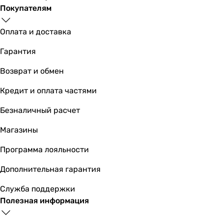
A
Покупателям
A
-
Оплата и доставка
A
A
Гарантия
A
Возврат и обмен
-
A
Кредит и оплата частями
A++
A
Безналичный расчет
E
Магазины
EER
-
Программа лояльности
-
Дополнительная гарантия
-
3.21
Служба поддержки
3.2
Полезная информация
3.4
-