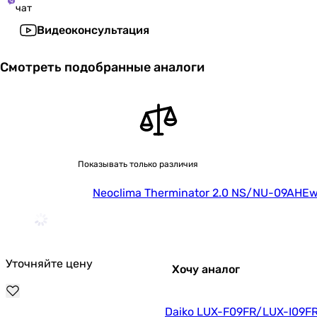
чат
Видеоконсультация
Смотреть подобранные аналоги
Показывать только различия
Neoclima Therminator 2.0 NS/NU-09AHE
Уточняйте цену
Хочу аналог
Daiko LUX-F09FR/LUX-I09F