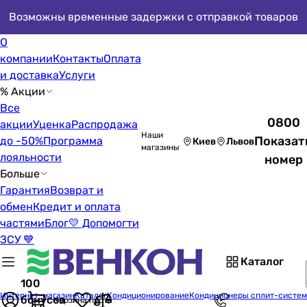
Возможны временные задержки с отправкой товаров
О
компании
Контакты
Оплата
и доставка
Услуги
% Акции
Все
0800
акции
Уценка
Распродажа
Наши
Показат
до -50%
Программа
Киев
Львов
магазины
лояльности
номер
Больше
Гарантия
Возврат и
обмен
Кредит и оплата
частями
Блог
💛 Допомогти
ЗСУ 💙
Каталог
100
Интернет-магазин
Каталог
Кондиционирование
Кондиционеры сплит-систе
бонусов
Корзина пуста