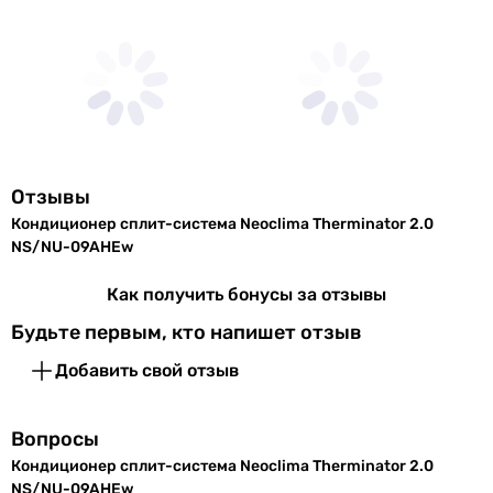
9 тыс. BTU
на
10 тыс. BTU
охлаждение
9 тыс. BTU
Макс.
24 °C
9 тыс. BTU
температура
9 тыс. BTU
на обогрев
7 тыс. BTU
9 тыс. BTU
Режим
стандартный
Дополнительно
Отзывы
обогрева
-
Кондиционер сплит-система Neoclima Therminator 2.0
-
NS/NU-09AHEw
Уровень шума
-
-
Как получить бонусы за отзывы
Уровень шума
27 дБ, 34 дБ, 38 дБ
-
Будьте первым, кто напишет отзыв
внут. блока
-
Добавить свой отзыв
дизайнерский кондиционер, тихий кондиционер
Уровень шума
56 дБ
дизайнерский кондиционер, тихий кондиционер
нар. блока
тихий кондиционер
Вопросы
-
Функциональность
Кондиционер сплит-система Neoclima Therminator 2.0
тихий кондиционер
NS/NU-09AHEw