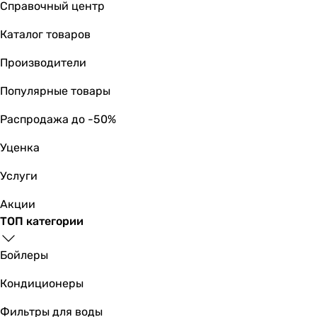
Справочный центр
3.22
3.21
Каталог товаров
-
Производители
2.53
COP
Популярные товары
-
-
Распродажа до -50%
-
Уценка
3.61
3.6
Услуги
2.7
-
Акции
3.61
ТОП категории
3.61
-
Бойлеры
2.36
Кондиционеры
SEER
3.23
Фильтры для воды