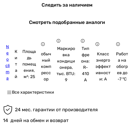
Следить за наличием
Смотреть подобранные аналоги
N
Маркиро
Тип
К
Площа
e
обыч
Класс
Работ
вка
фре
и
дь
o
ный
энерго
а на
кондици
она:
т
помещ
cli
комп
эффект
обогр
онера,
R-
а
ения,
m
ресс
ивност
ев до
тыс. BTU:
410
й
м²: 25
a
ор
и: A
-7 °C
9
A
Все характеристики
24 мес. гарантии от производителя
14
дней на обмен и возврат