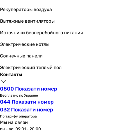
5.1
-
Рекуператоры воздуха
-
Вытяжные вентиляторы
-
-
Источники бесперебойного питания
-
-
Электрические котлы
-
Солнечные панели
5.11
-
Электрический теплый пол
SCOP
Контакты
3.63
3.1
0800 Показати номер
-
Бесплатно по Украине
-
044 Показати номер
-
032 Показати номер
-
По тарифу оператора
-
Мы на связи
-
пн - вс: 09:01 - 20:00