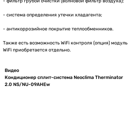
- фильтр грубой очистки (волновой фильтр воздуха);
обычный
Тип внутреннего блока
Электропитание
230 В
- система определения утечки хладагента;
настенный
настенный
Режимы работы и температуры
- антикоррозийное покрытие теплообменников.
настенный
Режим
охлаждение и обогрев
,
настенный
Также есть возможность WiFi контроля (опция) модуль
работы
осушение
настенный
WiFi приобретается отдельно.
настенный
Мин.
-7 °C
настенный
температура
настенный
Видео
на обогрев
настенный
Кондиционер сплит-система Neoclima Therminator
настенный
2.0 NS/NU-09AHEw
Макс.
43 °C
настенный
температура
Маркировка кондиционера
на
9 тыс. BTU
охлаждение
9 тыс. BTU
7 тыс. BTU
Мин.
18 °C
9 тыс. BTU
температура