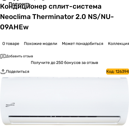
Получить
Кондиционер сплит-система
Neoclima Therminator 2.0 NS/NU-
09AHEw
О товаре
Похожие модели
Может понадобиться
Коллекци
Добавить отзыв
Получите
до 250 бонусов за отзыв
Поделиться
Код:
126394