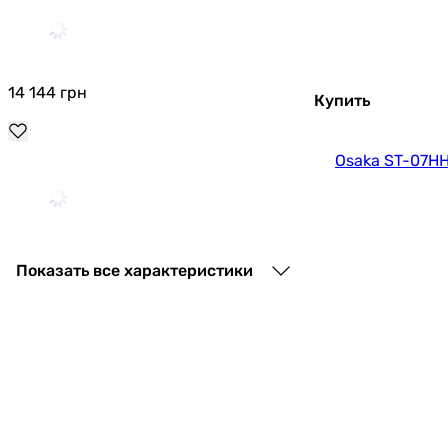
14 144
грн
Купить
Osaka ST-07H
10 791
грн
Купить
Показать все характеристики
Nordis Alfa NDI-A09ONF/ NDO-A09ON
13 570
грн
Купить