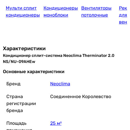
Мульти сплит
Кондиционеры
Вентиляторы
Реку
12 060
грн
Купить
кондиционеры
моноблоки
потолочные
для
вент
TCL TAC-09CHSA/XAB1 ON/OFF WI-FI Read
Характеристики
Кондиционер сплит-система Neoclima Therminator 2.0
15 399
грн
Купить
NS/NU-09AHEw
Основные характеристики
Tosot Expert API GX-09AP
Бренд
Neoclima
Страна
Соединенное Королевство
регистрации
17 599
грн
бренда
Купить
Площадь
25 м²
Daiko LUX-F07FR/LUX-I07F