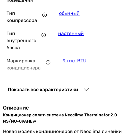
помещения
Тип
обычный
компрессора
13 198
грн
Купить
Тип
настенный
внутреннего
блока
HEC On/Off HEC-09NQ(I)/HEC-09NQ(O
Маркировка
9 тыс. BTU
кондиционера
13 050
грн
Купить
Тип
R-410A
фреона
Показать все характеристики
Основные характеристики
Производство
Китай
Площадь помещения
Описание
25 м²
Серия
Therminator 2.0
Кондиционер сплит-система Neoclima Therminator 2.0
25 м²
NS/NU-09AHEw
20, 15, 10 м²
Мощность и эффективность
Новая модель кондиционеров от Neoclima линейки
25 м²